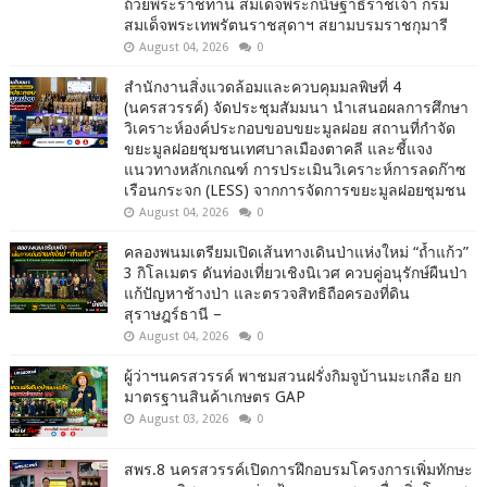
ถ้วยพระราชทาน สมเด็จพระกนิษฐาธิราชเจ้า กรม
สมเด็จพระเทพรัตนราชสุดาฯ สยามบรมราชกุมารี
August 04, 2026
0
สำนักงานสิ่งแวดล้อมและควบคุมมลพิษที่ 4
(นครสวรรค์) จัดประชุมสัมมนา นำเสนอผลการศึกษา
วิเคราะห์องค์ประกอบขอบขยะมูลฝอย สถานที่กำจัด
ขยะมูลฝอยชุมชนเทศบาลเมืองตาคลี และชี้แจง
แนวทางหลักเกณฑ์ การประเมินวิเคราะห์การลดก๊าซ
เรือนกระจก (LESS) จากการจัดการขยะมูลฝอยชุมชน
August 04, 2026
0
คลองพนมเตรียมเปิดเส้นทางเดินป่าแห่งใหม่ “ถ้ำแก้ว”
3 กิโลเมตร ดันท่องเที่ยวเชิงนิเวศ ควบคู่อนุรักษ์ผืนป่า
แก้ปัญหาช้างป่า และตรวจสิทธิถือครองที่ดิน
สุราษฎร์ธานี –
August 04, 2026
0
ผู้ว่าฯนครสวรรค์ พาชมสวนฝรั่งกิมจูบ้านมะเกลือ ยก
มาตรฐานสินค้าเกษตร GAP
August 03, 2026
0
สพร.8 นครสวรรค์เปิดการฝึกอบรมโครงการเพิ่มทักษะ