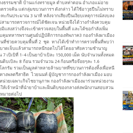
ทางธรรมชาติ บ้านแก่งทรายมูล ตำบลท่าตอน อำเภอแม่อาย
ขอตรวจค้น แต่กลุ่มขบวนการฯ ดังกล่าว ได้ใช้อาวุธปืนไม่ทราบ
ะทะกันประมาณ 3 นาที หลังจากเสียงปืนเงียบเหตุการณ์สงบลง
้ไม่สามารถตรวจการณ์ได้ชัดเจน หน่วยจึงได้วางกำลังควบคุม
่อมีแสงสว่างจึงจะเข้าตรวจสอบในพื้นที่ และได้ขอกำลังเพิ่ม
บคุมทหารพรานศูนย์ปฏิบัติการกองทัพภาค3 กองกำลังผาเมือง
่ช่วยควบคุมพื้นที่ 2 ชุด ทางได้เข้าทำการตรวจพื้นที่พบว่า
รับบาดเจ็บแล้วสามารถหนีรอดไปได้โดยอาศัยความชำนาญ
 เป้เป้ที่ 1-4 เป็นยาบ้าเป้ละ 150,000 เม็ด นับจำนวนทั้งหมด
ิ่นดิบเป้ละ 8 ก้อน รวมจำนวน 24 ก้อนหรือจ๊อยๆละ 1.6
ลกรัม รวมเป็นมูลค่าหลายล้านบาทที่ขบวนการต้องทิ้งเพื่อหนี
างพลตรีสาธิต ไวยนนท์ ผู้บัญชาการกองกำลังผาเมือง มอบ
หน่วยเฉพาะกิจไชยานุภาพ กองกำลังผาเมืองมาร่วมหน่วยงาน
้ให้เจ้าหน้าที่นำยาบ้าและฝิ่นดิบของกลางส่งพนักงานสอบสวน
ฏหมายต่อไป