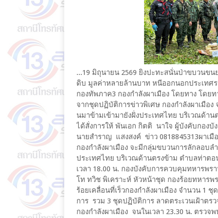
...19 มิถุนายน 2569 ยิงปะทะสนั่นป่าขบวนขน
ดิบ มูลค่าหลายล้านบาท หนีออกนอกประเทศร
กองทัพภาค3 กองกำลังผาเมือง โดยทาง โดยทา
จากชุดปฏิบัติการข่าวพิเศษ กองกำลังผาเมือ
นมาข้ามเข้ามายังฝั่งประเทศไทย บริเวณด้านต
ได้สั่งการให้ พันเอก กิตติ นาใจ ผู้บังคับก
นายสำราญ แสงสงค์ ข่าว 0818845313ผาเมือง(ฐ
กองกำลังผาเมือง จะมีกลุ่มขบวนการลักลอบลำเ
ประเทศไทย บริเวณด้านตรงข้าม ตำบลท่าตอน อำ
เวลา 18.00 น. กองบังคับการควบคุมทหารพรานศ
โท ทวิช พิเคราะห์ หัวหน้าชุด กองร้อยทหารพ
ร้อยเคลื่อนที่เร็วกองกำลังผาเมือง จำนวน 1 
การ รวม 3 ชุดปฏิบัติการ ลาดตระเวนเฝ้าตรวจ 
กองกำลังผาเมือง จนในเวลา 23.30 น. ตรวจ