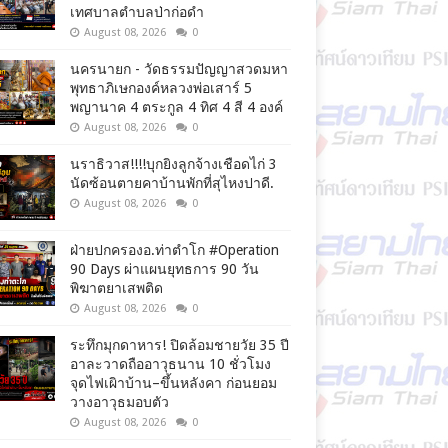
เทศบาลตำบลป่าก่อดำ
August 08, 2026
0
นครนายก - วัดธรรมปัญญาสวดมหา
พุทธาภิเษกองค์หลวงพ่อเสาร์ 5
พญานาค 4 ตระกูล 4 ทิศ 4 สี 4 องค์
August 08, 2026
0
นราธิวาส!!!!บุกยิงลูกจ้างเชือดไก่ 3
นัดซ้อนตายคาบ้านพักที่สุไหงปาดี.
August 08, 2026
0
ฝ่ายปกครองอ.ท่าตำโก #Operation
90 Days ผ่าแผนยุทธการ 90 วัน
พิฆาตยาเสพติด
August 08, 2026
0
ระทึกมุกดาหาร! ปิดล้อมชายวัย 35 ปี
อาละวาดถืออาวุธนาน 10 ชั่วโมง
จุดไฟเผิาบ้าน–ขึ้นหลังคา ก่อนยอม
วางอาวุธมอบตัว
August 08, 2026
0