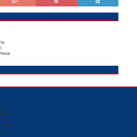
้าม
ถ
นครพนม
ง PSI
Sunbox
osat/
อง GMM
ถานี