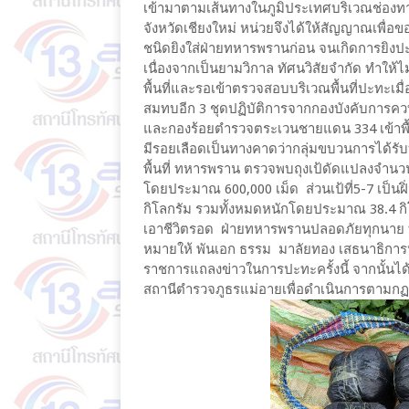
เข้ามาตามเส้นทางในภูมิประเทศบริเวณช่อง
จังหวัดเชียงใหม่ หน่วยจึงได้ให้สัญญาณเพื่อ
ชนิดยิงใส่ฝ่ายทหารพรานก่อน จนเกิดการยิงป
เนื่องจากเป็นยามวิกาล ทัศนวิสัยจำกัด ทำให
พื้นที่และรอเข้าตรวจสอบบริเวณพื้นที่ปะทะเมื
สมทบอีก 3 ชุดปฏิบัติการจากกองบังคับการคว
และกองร้อยตำรวจตระเวนชายแดน 334 เข้าพื้นที
มีรอยเลือดเป็นทางคาดว่ากลุ่มขบวนการได้
พื้นที่ ทหารพราน ตรวจพบถุงเป้ดัดแปลงจำนวน 7
โดยประมาณ 600,000 เม็ด ส่วนเป้ที่5-7 เป็นฝ
กิโลกรัม รวมทั้งหมดหนักโดยประมาณ 38.4 กิโ
เอาชีวิตรอด ฝ่ายทหารพรานปลอดภัยทุกนาย ท
หมายให้ พันเอก ธรรม มาลัยทอง เสธนาธิการ
ราชการแถลงข่าวในการปะทะครั้งนี้ จากนั้นได
สถานีตำรวจภูธรแม่อายเพื่อดำเนินการตามก