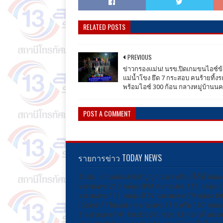
RELATED POSTS
PREVIOUS
ข่าวกรองแม่น! นรข.ปิดเกมขนไอซ์ข
แม่น้ำโขง ยึด 7 กระสอบ คนร้ายทิ้งร
พร้อมไอซ์ 300 ก้อน กลางหมู่บ้าน
POST A COMMENT
รายการข่าว TODAY NEWS
รับชม -ผ่านกล่องรับสัญญาณดาวเทียมได้ที่ กล่อ
หมายเลข 212 กล่อง IPM หมายเลข 115 กล่อง 
หมายเลข 113 กล่อง DTV หมายเลข 79 กล่อง Inf
Ideasat/ Thaisat / หมายเลข 114 หรือ 167 กล่
Z หมายเลข141 Facebook : ช่อง 13 สยามไทย ส