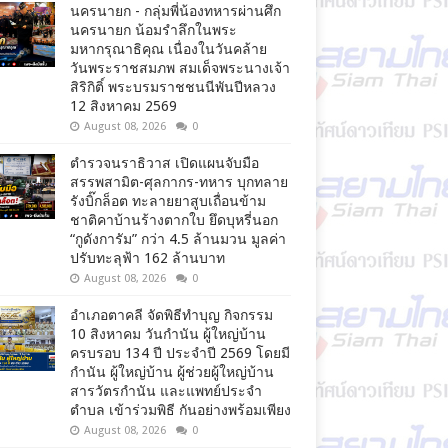
นครนายก - กลุ่มพี่น้องทหารผ่านศึก
นครนายก น้อมรำลึกในพระ
มหากรุณาธิคุณ เนื่องในวันคล้าย
วันพระราชสมภพ สมเด็จพระนางเจ้า
สิริกิติ์ พระบรมราชชนนีพันปีหลวง
12 สิงหาคม 2569
August 08, 2026
0
ตำรวจนราธิวาส เปิดแผนจับมือ
สรรพสามิต-ศุลกากร-ทหาร บุกทลาย
รังบิ๊กล็อต ทะลายยาสูบเถื่อนข้าม
ชาติคาบ้านร้างตากใบ ยึดบุหรี่นอก
“กูดังการัม” กว่า 4.5 ล้านมวน มูลค่า
ปรับทะลุฟ้า 162 ล้านบาท
August 08, 2026
0
อำเภอตาคลี จัดพิธีทำบุญ กิจกรรม
10 สิงหาคม วันกำนัน ผู้ใหญ่บ้าน
ครบรอบ 134 ปี ประจำปี 2569 โดยมี
กำนัน ผู้ใหญ่บ้าน ผู้ช่วยผู้ใหญ่บ้าน
สารวัตรกำนัน และแพทย์ประจำ
ตำบล เข้าร่วมพิธี กันอย่างพร้อมเพียง
August 08, 2026
0