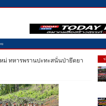
ไทย
ใหม่ ทหารพรานปะทะสนั่นป่ายึดยา
ข