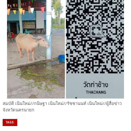
สมบัติ เนินใหม่//กนิษฐา เนินใหม่//รัชชานนท์ เนินใหม่//ผู้สื่อข่าว
จังหวัดนครนายก
TAGS: