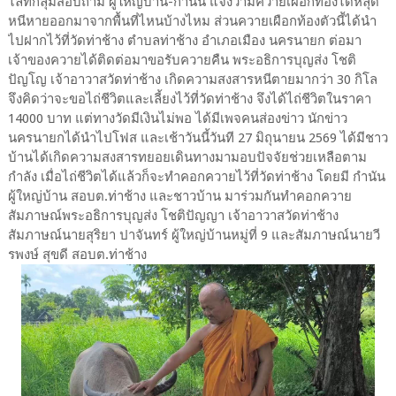
ไลท์กลุ่มสอบถาม ผู้ใหญ่บ้าน-กำนัน แจ้งว่ามีควายเผือกท้องได้หลุด
หนีหายออกมาจากพื้นที่ไหนบ้างไหม ส่วนควายเผือกท้องตัวนี้ได้นำ
ไปฝากไว้ที่วัดท่าช้าง ตำบลท่าช้าง อำเภอเมือง นครนายก ต่อมา
เจ้าของควายได้ติดต่อมาขอรับควายคืน พระอธิการบุญส่ง โชติ
ปัญโญ เจ้าอาวาสวัดท่าช้าง เกิดความสงสารหนีตายมากว่า 30 กิโล
จึงคิดว่าจะขอไถ่ชีวิตและเลี้ยงไว้ที่วัดท่าช้าง จึงได้ไถ่ชีวิตในราคา
14000 บาท แต่ทางวัดมีเงินไม่พอ ได้มีเพจคนส่องข่าว นักข่าว
นครนายกได้นำไปโฟส และเช้าวันนี้วันที 27 มิถุนายน 2569 ได้มีชาว
บ้านได้เกิดความสงสารทยอยเดินทางมามอบปัจจัยช่วยเหลือตาม
กำลัง เมื่อไถ่ชีวิตได้แล้วก็จะทำคอกควายไว้ที่วัดท่าช้าง โดยมี กำนัน
ผู้ใหญ่บ้าน สอบต.ท่าช้าง และชาวบ้าน มาร่วมกันทำคอกควาย
สัมภาษณ์พระอธิการบุญส่ง โชติปัญญา เจ้าอาวาสวัดท่าช้าง
สัมภาษณ์นายสุริยา ปาจันทร์ ผู้ใหญ่บ้านหมู่ที่ 9 และสัมภาษณ์นายวี
รพงษ์ สุขดี สอบต.ท่าช้าง