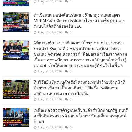
August 07, 2026
0
ท่าเรือแหลมฉบังต้อนรับคณะศึกษาดูงานหลักสูตร
MPPM นิด้า ศึกษาการพัฒนาโครงสร้างพื้นฐานและ
ระบบโลจิสติกส์รองรับ EEC
August 07, 2026
0
พิพิธภัณฑ์ธรรมชาติ จัดการน้ำชุมชน ตามแนวพระ
ราชดำริ รัชกาลที่ 9 ชุมชนตำบลบางเคียน อำเภอ
ชุมแสง จังหวัดนครสวรรค์ เพื่อบอกเล่าเรื่องราวความ
เป็นมา สภาพปัญหา แนวทางการแก้ปัญหาน้ำนำไปสู่
ความสำเร็จให้แก่สาธารณชนและผู้ที่สนใจในพื้นที่
August 07, 2026
0
ทีมวิจัยยืนยันระบุตัวเสือโคร่งก่อเหตุทำร้ายเจ้าหน้าที่
ห้วยขาแข้ง พบเป็นลูกเสือวัย 1 ปีครึ่ง เร่งติดตาม
พฤติกรรม-วางมาตรการป้องกัน
August 07, 2026
0
เหนือ/นครสวรรค์รัฐมนตรีประจำสำนักนายกรัฐมนตรี
ลงพื้นที่นครสวรรค์ มอบนโยบายขับเคลื่อนกองทุนหมู่
บ้านฯ
August 07, 2026
0