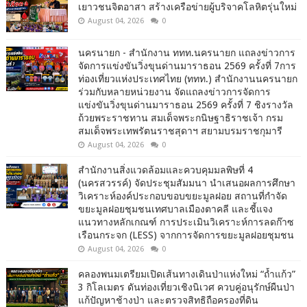
เยาวชนจิตอาสา สร้างเครือข่ายผู้บริจาคโลหิตรุ่นใหม่
August 04, 2026
0
นครนายก - สำนักงาน ททท.นครนายก แถลงข่าวการ
จัดการแข่งขันวิ่งขุนด่านมาราธอน 2569 ครั้งที่ 7การ
ท่องเที่ยวแห่งประเทศไทย (ททท.) สำนักงานนครนายก
ร่วมกับหลายหน่วยงาน จัดแถลงข่าวการจัดการ
แข่งขันวิ่งขุนด่านมาราธอน 2569 ครั้งที่ 7 ชิงรางวัล
ถ้วยพระราชทาน สมเด็จพระกนิษฐาธิราชเจ้า กรม
สมเด็จพระเทพรัตนราชสุดาฯ สยามบรมราชกุมารี
August 04, 2026
0
สำนักงานสิ่งแวดล้อมและควบคุมมลพิษที่ 4
(นครสวรรค์) จัดประชุมสัมมนา นำเสนอผลการศึกษา
วิเคราะห์องค์ประกอบขอบขยะมูลฝอย สถานที่กำจัด
ขยะมูลฝอยชุมชนเทศบาลเมืองตาคลี และชี้แจง
แนวทางหลักเกณฑ์ การประเมินวิเคราะห์การลดก๊าซ
เรือนกระจก (LESS) จากการจัดการขยะมูลฝอยชุมชน
August 04, 2026
0
คลองพนมเตรียมเปิดเส้นทางเดินป่าแห่งใหม่ “ถ้ำแก้ว”
3 กิโลเมตร ดันท่องเที่ยวเชิงนิเวศ ควบคู่อนุรักษ์ผืนป่า
แก้ปัญหาช้างป่า และตรวจสิทธิถือครองที่ดิน