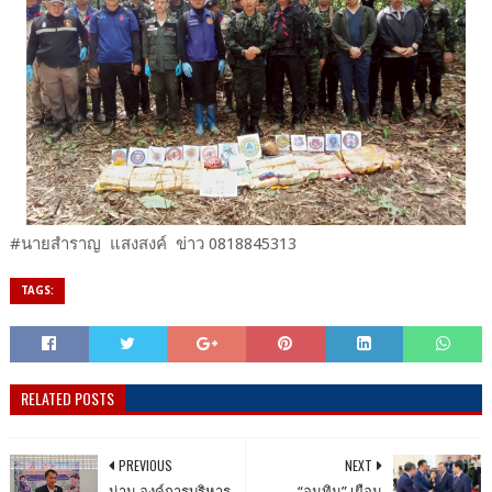
#นายสำราญ แสงสงค์ ข่าว 0818845313
TAGS:
RELATED POSTS
PREVIOUS
NEXT
น่าน องค์การบริหาร
“อนุทิน” เยือน