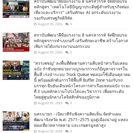
สถาบันพัฒนาฝีมือแรงงาน 8 นครสวรรค์ จัดฝึกอบรม
หลักสูตร "เทคโนโลยีปัญญาประดิษฐ์สำหรับธุรกิจท่อง
เที่ยวและบริการ" เสริมทักษะ AI ยกระดับแรงงาน
รองรับเศรษฐกิจดิจิทัล
August 03, 2026
0
สถาบันพัฒนาฝีมือแรงงาน 8 นครสวรรค์ จัดฝึกอบรม
หลักสูตรการทำเบเกอรี่ เสริมทักษะอาชีพ สร้างโอกาส
เพิ่มรายได้แก่แรงงานนอกระบบ
August 03, 2026
0
“สรรเพชญ” ลงพื้นที่ติดตามความคืบหน้าท่าเรือแหลม
ฉบัง กำชับทุกหน่วยงานบูรณาการแก้ปัญหาจราจรใน
พื้นที่ เร่งนำระบบ Truck Queue ทดลองใช้เดือนตุลาคม
นี้ พร้อมผลักดันการใช้พื้นที่ Buffer Zone รองรับรถ
บรรทุก ยืนยันเดินหน้าโครงการท่าเรือแหลมฉบัง ระยะ
ที่ 3 บนหลักความโปร่งใสและวิชาการ เพื่อยกระดับ
ไทยสู่ศูนย์กลางโลจิสติกส์ของภูมิภาค
August 03, 2026
0
นครนายก - เปิดเวทีรับฟังความคิดเห็น จัดทำแผน
พัฒนาจังหวัด พ.ศ. 2571–2575 มุ่งสู่เมืองน่าอยู่ แหล่ง
ท่องเที่ยวหลากหลาย และเกษตรมูลค่าสูง
August 03, 2026
0