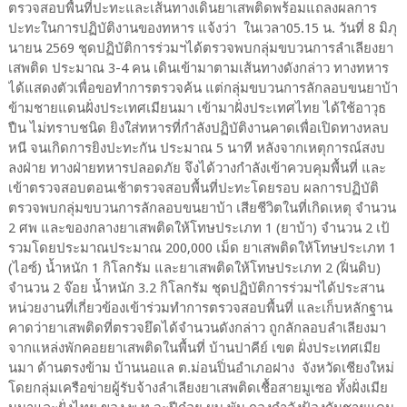
ตรวจสอบพื้นที่ปะทะและเส้นทางเดินยาเสพติดพร้อมแถลงผลการ
ปะทะในการปฏิบัติงานของทหาร แจ้งว่า ในเวลา05.15 น. วันที่ 8 มิภุ
นายน 2569 ชุดปฏิบัติการร่วมฯได้ตรวจพบกลุ่มขบวนการลำเลียงยา
เสพติด ประมาณ 3-4 คน เดินเข้ามาตามเส้นทางดังกล่าว ทางทหาร
ได้แสดงตัวเพื่อขอทำการตรวจค้น แต่กลุ่มขบวนการลักลอบขนยาบ้า
ข้ามชายแดนฝั่งประเทศเมียนมา เข้ามาฝั่งประเทศไทย ได้ใช้อาวุธ
ปืน ไม่ทราบชนิด ยิงใส่ทหารที่กำลังปฏิบัติงานคาดเพื่อเปิดทางหลบ
หนี จนเกิดการยิงปะทะกัน ประมาณ 5 นาที หลังจากเหตุการณ์สงบ
ลงฝ่าย ทางฝ่ายทหารปลอดภัย จึงได้วางกำลังเข้าควบคุมพื้นที่ และ
เข้าตรวจสอบตอนเช้าตรวจสอบพื้นที่ปะทะโดยรอบ ผลการปฏิบัติ
ตรวจพบกลุ่มขบวนการลักลอบขนยาบ้า เสียชีวิตในที่เกิดเหตุ จำนวน
2 ศพ และของกลางยาเสพติดให้โทษประเภท 1 (ยาบ้า) จำนวน 2 เป้
รวมโดยประมาณประมาณ 200,000 เม็ด ยาเสพติดให้โทษประเภท 1
(ไอซ์) น้ำหนัก 1 กิโลกรัม และยาเสพติดให้โทษประเภท 2 (ฝิ่นดิบ)
จำนวน 2 จ๊อย น้ำหนัก 3.2 กิโลกรัม ชุดปฏิบัติการร่วมฯได้ประสาน
หน่วยงานที่เกี่ยวข้องเข้าร่วมทำการตรวจสอบพื้นที่ และเก็บหลักฐาน
คาดว่ายาเสพติดที่ตรวจยึดได้จำนวนดังกล่าว ถูกลักลอบลำเลียงมา
จากแหล่งพักคอยยาเสพติดในพื้นที่ บ้านปาคีย์ เขต ฝั่งประเทศเมีย
นมา ด้านตรงข้าม บ้านนอแล ต.ม่อนปิ่นอำเภอฝาง จังหวัดเชียงใหม่
โดยกลุ่มเครือข่ายผู้รับจ้างลำเลียงยาเสพติดเชื้อสายมูเซอ ทั้งฝั่งเมีย