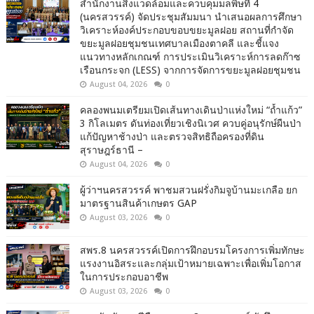
สำนักงานสิ่งแวดล้อมและควบคุมมลพิษที่ 4
(นครสวรรค์) จัดประชุมสัมมนา นำเสนอผลการศึกษา
วิเคราะห์องค์ประกอบขอบขยะมูลฝอย สถานที่กำจัด
ขยะมูลฝอยชุมชนเทศบาลเมืองตาคลี และชี้แจง
แนวทางหลักเกณฑ์ การประเมินวิเคราะห์การลดก๊าซ
เรือนกระจก (LESS) จากการจัดการขยะมูลฝอยชุมชน
August 04, 2026
0
คลองพนมเตรียมเปิดเส้นทางเดินป่าแห่งใหม่ “ถ้ำแก้ว”
3 กิโลเมตร ดันท่องเที่ยวเชิงนิเวศ ควบคู่อนุรักษ์ผืนป่า
แก้ปัญหาช้างป่า และตรวจสิทธิถือครองที่ดิน
สุราษฎร์ธานี –
August 04, 2026
0
ผู้ว่าฯนครสวรรค์ พาชมสวนฝรั่งกิมจูบ้านมะเกลือ ยก
มาตรฐานสินค้าเกษตร GAP
August 03, 2026
0
สพร.8 นครสวรรค์เปิดการฝึกอบรมโครงการเพิ่มทักษะ
แรงงานอิสระและกลุ่มเป้าหมายเฉพาะเพื่อเพิ่มโอกาส
ในการประกอบอาชีพ
August 03, 2026
0