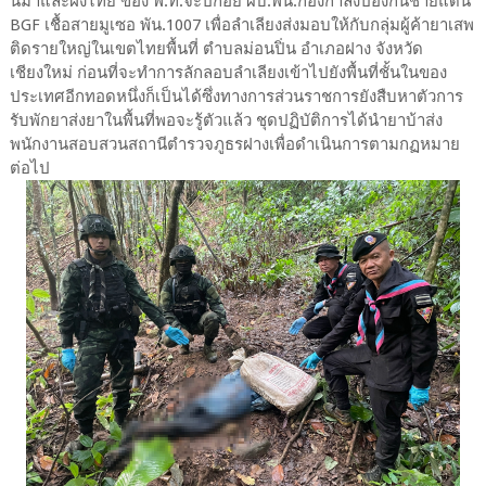
นมาและฝั่งไทย ของ พ.ท.จะปีก๋อย ผบ.พัน.กองกำลังป้องกันชายแดน
BGF เชื้อสายมูเซอ พัน.1007 เพื่อลำเลียงส่งมอบให้กับกลุ่มผู้ค้ายาเสพ
ติดรายใหญ่ในเขตไทยพื้นที่ ตำบลม่อนปิ่น อำเภอฝาง จังหวัด
เชียงใหม่ ก่อนที่จะทำการลักลอบลำเลียงเข้าไปยังพื้นที่ชั้นในของ
ประเทศอีกทอดหนึ่งก็เป็นได้ซึ่งทางการส่วนราชการยังสืบหาตัวการ
รับพักยาส่งยาในพื้นที่พอจะรู้ตัวแล้ว ชุดปฏิบัติการได้นำยาบ้าส่ง
พนักงานสอบสวนสถานีตำรวจภูธรฝางเพื่อดำเนินการตามกฏหมาย
ต่อไป