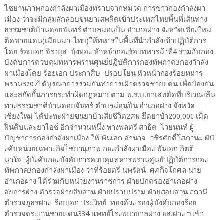
ไชยานุภาพกองกำลังผาเมืองทราบจากหมวด การข่าวกองกำลังผา
เมือง ว่าจะมีกลุ่มลักลอบขนยาเสพติดเข้าประเทศไทยพื้นที่เส้นทาง
ธรรมชาติบ้านดอยจันทร์ ตำบลม่อนปิ่น อำเภอฝาง จังหวัดเชียงใหม่
ติดชายแดน(เมียนมา-ไทย)ให้ทหารในพื้นที่นำกำลังเข้าปฏิบัติการ
โดย ร้อยเอก จิรายุส บุ้งทอง หัวหน้ากองร้อยทหารม้าที่4 ร่วมกับกอง
บังคับการควบคุมทหารพรานศูนย์ปฏิบัติการกองทัพภาค3กองกำลัง
ผาเมืองโดย ร้อยเอก ประกาศิษ ปรอบโยน หัวหน้ากองร้อยทหาร
พราน3207ได้บูรณาการร่วมกันทำการเฝ้าตรวจชายแดน เพื่อป้องกัน
และสกัดกั้นการกระทำผิดกฎหมายตาม พ.ร.บ.ยาเสพติดที่บริเวณเส้น
ทางธรรมชาติบ้านดอยจันทร์ ตำบลม่อนปิ่น อำเภอฝาง จังหวัด
เชียงใหม่ ได้ปะทะฝ่ายขนยาบ้าเสียชีวิต2ศพ ยึดยาบ้า200,000 เม็ด
ฝิ่นดิบและยาไอซ์ อีกจำนวนหนึ่ง ทางพลตรี สาธิต ไวยนนท์ ผู้
บัญชาการกองกำลังผาเมือง ให้ พันเอก อำนาจ วชิรศักดิ์โสภานะ ผับั
งคับหน่วยเฉพาะกิจไชยานุภาพ กองกำลังผาเมือง พันเอก กิตติ
นาใจ ผู้บังคับกองบังคับการควบคุมทหารพรานศูนย์ปฏิบัติการกอง
ทัพภาค3กองกำลังผาเมือง ว่าที่ร้อยตรี นพรัตน์ ศุภกิจโกศล นาย
อำเภอฝาง ได้ร่วมกับหน่วยงานราชการ ฝ่ายปกครองอำเภอฝาง
อัยการฝาง ตำรวจฝ่ายสืบสวน ฝ่ายปราบปราม ฝ่ายสอบสวน สถานี
ตำรวจภูธรฝาง ร้อยเอก ประวิทย์ ทองด้วง รองผู้บังคับกองร้อย
ตำรวจตระเวนชายแดน334 แพทย์โรงพยาบาลฝาง อส.ฝาง ฯ เข้า