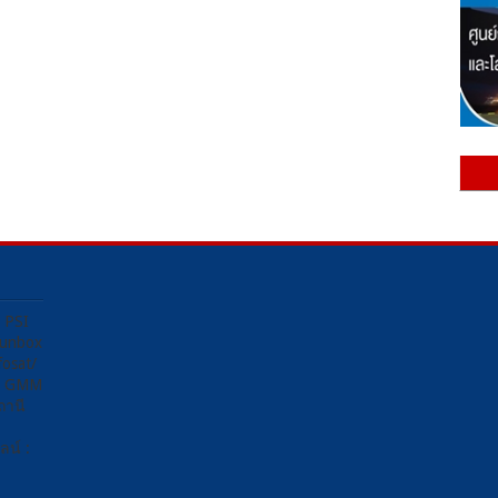
ง PSI
Sunbox
osat/
อง GMM
ถานี
น์ :