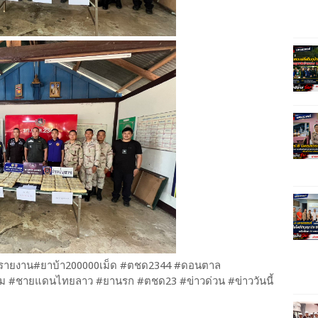
าร รายงาน#ยาบ้า200000เม็ด #ตชด2344 #ดอนตาล
ม #ชายแดนไทยลาว #ยานรก #ตชด23 #ข่าวด่วน #ข่าววันนี้