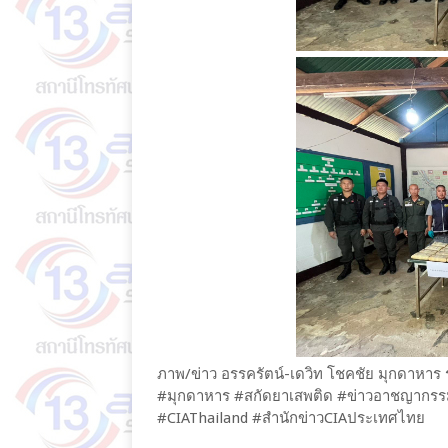
ภาพ/ข่าว อรรครัตน์-เดวิท โชคชัย มุกดาห
#มุกดาหาร #สกัดยาเสพติด #ข่าวอาชญากรร
#CIAThailand #สำนักข่าวCIAประเทศไทย