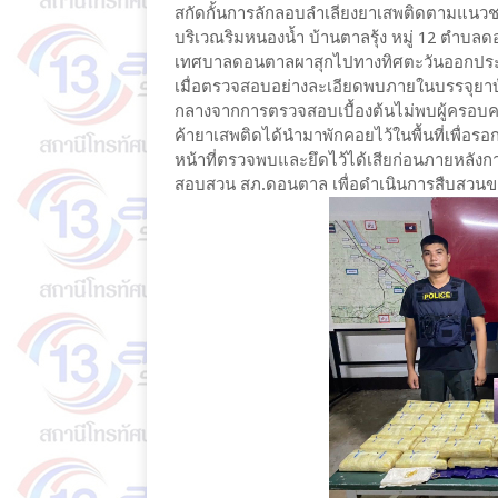
สกัดกั้นการลักลอบลำเลียงยาเสพติดตามแนวชาย
บริเวณริมหนองน้ำ บ้านตาลรุ้ง หมู่ 12 ตำบล
เทศบาลดอนตาลผาสุกไปทางทิศตะวันออกประม
เมื่อตรวจสอบอย่างละเอียดพบภายในบรรจุยาบ
กลางจากการตรวจสอบเบื้องต้นไม่พบผู้ครอบครอง
ค้ายาเสพติดได้นำมาพักคอยไว้ในพื้นที่เพื่อรอก
หน้าที่ตรวจพบและยึดไว้ได้เสียก่อนภายหลังก
สอบสวน สภ.ดอนตาล เพื่อดำเนินการสืบสวนข