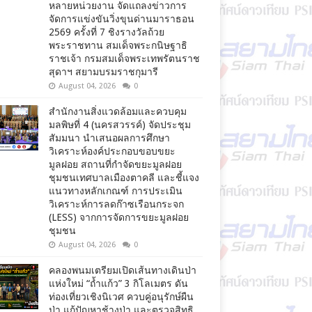
หลายหน่วยงาน จัดแถลงข่าวการ
จัดการแข่งขันวิ่งขุนด่านมาราธอน
2569 ครั้งที่ 7 ชิงรางวัลถ้วย
พระราชทาน สมเด็จพระกนิษฐาธิ
ราชเจ้า กรมสมเด็จพระเทพรัตนราช
สุดาฯ สยามบรมราชกุมารี
August 04, 2026
0
สำนักงานสิ่งแวดล้อมและควบคุม
มลพิษที่ 4 (นครสวรรค์) จัดประชุม
สัมมนา นำเสนอผลการศึกษา
วิเคราะห์องค์ประกอบขอบขยะ
มูลฝอย สถานที่กำจัดขยะมูลฝอย
ชุมชนเทศบาลเมืองตาคลี และชี้แจง
แนวทางหลักเกณฑ์ การประเมิน
วิเคราะห์การลดก๊าซเรือนกระจก
(LESS) จากการจัดการขยะมูลฝอย
ชุมชน
August 04, 2026
0
คลองพนมเตรียมเปิดเส้นทางเดินป่า
แห่งใหม่ “ถ้ำแก้ว” 3 กิโลเมตร ดัน
ท่องเที่ยวเชิงนิเวศ ควบคู่อนุรักษ์ผืน
ป่า แก้ปัญหาช้างป่า และตรวจสิทธิ