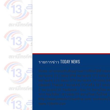
รายการข่าว TODAY NEWS
รับชม -ผ่านกล่องรับสัญญาณดาวเทียมได้ที่ กล่อ
หมายเลข 212 กล่อง IPM หมายเลข 115 กล่อง 
หมายเลข 113 กล่อง DTV หมายเลข 79 กล่อง Inf
Ideasat/ Thaisat / หมายเลข 114 หรือ 167 กล่
Z หมายเลข141 Facebook : ช่อง 13 สยามไทย ส
ข่าว YouTube : ข่าวช่อง 13 สยามไทย เว็บไซต์ :
http://www.newstv13siamthai.com/ ชมสดออนไล
www.13livetv.com