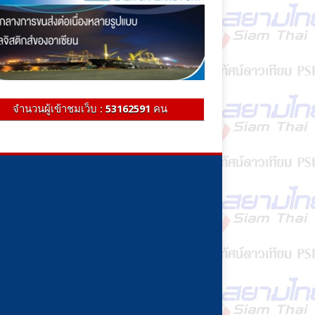
จำนวนผู้เข้าชมเว็บ :
53162591
คน