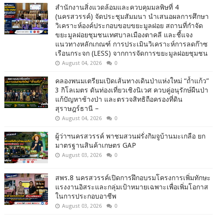
สำนักงานสิ่งแวดล้อมและควบคุมมลพิษที่ 4
(นครสวรรค์) จัดประชุมสัมมนา นำเสนอผลการศึกษา
วิเคราะห์องค์ประกอบขอบขยะมูลฝอย สถานที่กำจัด
ขยะมูลฝอยชุมชนเทศบาลเมืองตาคลี และชี้แจง
แนวทางหลักเกณฑ์ การประเมินวิเคราะห์การลดก๊าซ
เรือนกระจก (LESS) จากการจัดการขยะมูลฝอยชุมชน
August 04, 2026
0
คลองพนมเตรียมเปิดเส้นทางเดินป่าแห่งใหม่ “ถ้ำแก้ว”
3 กิโลเมตร ดันท่องเที่ยวเชิงนิเวศ ควบคู่อนุรักษ์ผืนป่า
แก้ปัญหาช้างป่า และตรวจสิทธิถือครองที่ดิน
สุราษฎร์ธานี –
August 04, 2026
0
ผู้ว่าฯนครสวรรค์ พาชมสวนฝรั่งกิมจูบ้านมะเกลือ ยก
มาตรฐานสินค้าเกษตร GAP
August 03, 2026
0
สพร.8 นครสวรรค์เปิดการฝึกอบรมโครงการเพิ่มทักษะ
แรงงานอิสระและกลุ่มเป้าหมายเฉพาะเพื่อเพิ่มโอกาส
ในการประกอบอาชีพ
August 03, 2026
0