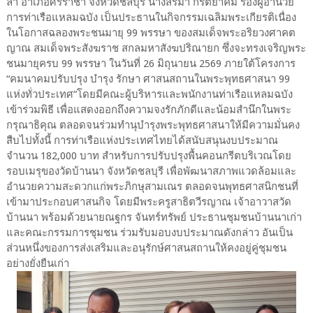
ลา อำเภอศรีราชา จังหวัดชลบุรี นางสิริมา กีรตยาคม รองผู้อำนวย
การท่าเรือแหลมฉบัง เป็นประธานในกิจกรรมเฉลิมพระเกียรติเนื่อง
ในโอกาสฉลองพระชนมายุ 99 พรรษา ของสมเด็จพระอริยวงศาคต
ญาณ สมเด็จพระสังฆราช สกลมหาสังฆปริณายก ซึ่งจะทรงเจริญพระ
ชนมายุครบ 99 พรรษา ในวันที่ 26 มิถุนายน 2569 ภายใต้โครงการ
“คมนาคมปรับปรุง บำรุง รักษา ศาสนสถานในพระพุทธศาสนา 99
แห่งทั่วประเทศ”โดยมีคณะผู้บริหารและพนักงานท่าเรือแหลมฉบัง
เข้าร่วมพิธี เพื่อแสดงออกถึงความจงรักภักดีและน้อมสำนึกในพระ
กรุณาธิคุณ ตลอดจนร่วมทำนุบำรุงพระพุทธศาสนาให้มีความมั่นคง
สืบไปทั้งนี้ การท่าเรือแห่งประเทศไทยได้สนับสนุนงบประมาณ
จำนวน 182,000 บาท สำหรับการปรับปรุงพื้นคอนกรีตบริเวณโดย
รอบเมรุของวัดบ้านนา จังหวัดชลบุรี เพื่อพัฒนาสภาพแวดล้อมและ
อำนวยความสะดวกแก่พระภิกษุสามเณร ตลอดจนพุทธศาสนิกชนที่
เข้ามาประกอบศาสนกิจ โดยมีพระครูสาธิตวีรญาณ เจ้าอาวาสวัด
บ้านนา พร้อมด้วยนายณฐกร จันทร์ทรัพย์ ประธานชุมชนบ้านนาเก่า
และคณะกรรมการชุมชน ร่วมรับมอบงบประมาณดังกล่าว อันเป็น
ส่วนหนึ่งของการส่งเสริมและอนุรักษ์ศาสนสถานให้คงอยู่คู่ชุมชน
อย่างยั่งยืนเก่า