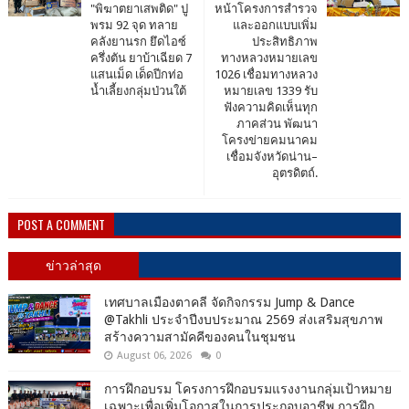
"พิฆาตยาเสพติด" ปู
หน้าโครงการสำรวจ
พรม 92 จุด ทลาย
และออกแบบเพิ่ม
คลังยานรก ยึดไอซ์
ประสิทธิภาพ
ครึ่งตัน ยาบ้าเฉียด 7
ทางหลวงหมายเลข
แสนเม็ด เด็ดปีกท่อ
1026 เชื่อมทางหลวง
น้ำเลี้ยงกลุ่มป่วนใต้
หมายเลข 1339 รับ
ฟังความคิดเห็นทุก
ภาคส่วน พัฒนา
โครงข่ายคมนาคม
เชื่อมจังหวัดน่าน–
อุตรดิตถ์.
POST A COMMENT
ข่าวล่าสุด
เทศบาลเมืองตาคลี จัดกิจกรรม Jump & Dance
@Takhli ประจำปีงบประมาณ 2569 ส่งเสริมสุขภาพ
สร้างความสามัคคีของคนในชุมชน
August 06, 2026
0
การฝึกอบรม โครงการฝึกอบรมแรงงานกลุ่มเป้าหมาย
เฉพาะเพื่อเพิ่มโอกาสในการประกอบอาชีพ การฝึก