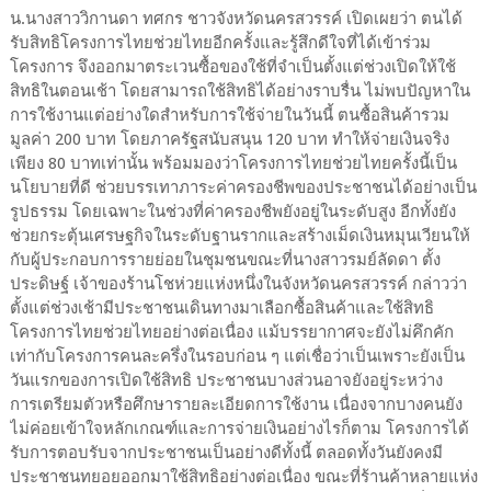
น.นางสาววิกานดา ทศกร ชาวจังหวัดนครสวรรค์ เปิดเผยว่า ตนได้
รับสิทธิโครงการไทยช่วยไทยอีกครั้งและรู้สึกดีใจที่ได้เข้าร่วม
โครงการ จึงออกมาตระเวนซื้อของใช้ที่จำเป็นตั้งแต่ช่วงเปิดให้ใช้
สิทธิในตอนเช้า โดยสามารถใช้สิทธิได้อย่างราบรื่น ไม่พบปัญหาใน
การใช้งานแต่อย่างใดสำหรับการใช้จ่ายในวันนี้ ตนซื้อสินค้ารวม
มูลค่า 200 บาท โดยภาครัฐสนับสนุน 120 บาท ทำให้จ่ายเงินจริง
เพียง 80 บาทเท่านั้น พร้อมมองว่าโครงการไทยช่วยไทยครั้งนี้เป็น
นโยบายที่ดี ช่วยบรรเทาภาระค่าครองชีพของประชาชนได้อย่างเป็น
รูปธรรม โดยเฉพาะในช่วงที่ค่าครองชีพยังอยู่ในระดับสูง อีกทั้งยัง
ช่วยกระตุ้นเศรษฐกิจในระดับฐานรากและสร้างเม็ดเงินหมุนเวียนให้
กับผู้ประกอบการรายย่อยในชุมชนขณะที่นางสาวรมย์ลัดดา ตั้ง
ประดิษฐ์ เจ้าของร้านโชห่วยแห่งหนึ่งในจังหวัดนครสวรรค์ กล่าวว่า
ตั้งแต่ช่วงเช้ามีประชาชนเดินทางมาเลือกซื้อสินค้าและใช้สิทธิ
โครงการไทยช่วยไทยอย่างต่อเนื่อง แม้บรรยากาศจะยังไม่คึกคัก
เท่ากับโครงการคนละครึ่งในรอบก่อน ๆ แต่เชื่อว่าเป็นเพราะยังเป็น
วันแรกของการเปิดใช้สิทธิ ประชาชนบางส่วนอาจยังอยู่ระหว่าง
การเตรียมตัวหรือศึกษารายละเอียดการใช้งาน เนื่องจากบางคนยัง
ไม่ค่อยเข้าใจหลักเกณฑ์และการจ่ายเงินอย่างไรก็ตาม โครงการได้
รับการตอบรับจากประชาชนเป็นอย่างดีทั้งนี้ ตลอดทั้งวันยังคงมี
ประชาชนทยอยออกมาใช้สิทธิอย่างต่อเนื่อง ขณะที่ร้านค้าหลายแห่ง