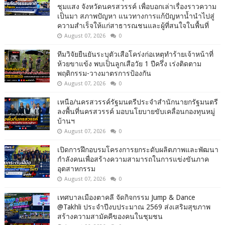
ชุมแสง จังหวัดนครสวรรค์ เพื่อบอกเล่าเรื่องราวความ
เป็นมา สภาพปัญหา แนวทางการแก้ปัญหาน้ำนำไปสู่
ความสำเร็จให้แก่สาธารณชนและผู้ที่สนใจในพื้นที่
August 07, 2026
0
ทีมวิจัยยืนยันระบุตัวเสือโคร่งก่อเหตุทำร้ายเจ้าหน้าที่
ห้วยขาแข้ง พบเป็นลูกเสือวัย 1 ปีครึ่ง เร่งติดตาม
พฤติกรรม-วางมาตรการป้องกัน
August 07, 2026
0
เหนือ/นครสวรรค์รัฐมนตรีประจำสำนักนายกรัฐมนตรี
ลงพื้นที่นครสวรรค์ มอบนโยบายขับเคลื่อนกองทุนหมู่
บ้านฯ
August 07, 2026
0
เปิดการฝึกอบรมโครงการยกระดับผลิตภาพและพัฒนา
กำลังคนเพื่อสร้างความสามารถในการแข่งขันภาค
อุตสาหกรรม
August 07, 2026
0
เทศบาลเมืองตาคลี จัดกิจกรรม Jump & Dance
@Takhli ประจำปีงบประมาณ 2569 ส่งเสริมสุขภาพ
สร้างความสามัคคีของคนในชุมชน