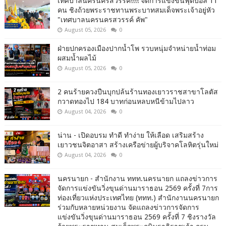
เทศบาลนครนครสวรรค์!!!! จัดการแข่งขันฟุตบอล 11
คน ชิงถ้วยพระราชทานพระบาทสมเด็จพระเจ้าอยู่หัว
"เทศบาลนครนครสวรรค์ คัพ"
August 05, 2026
0
ฝ่ายปกครองเมืองปากน้ำโพ รวบหนุ่มจำหน่ายน้ำท่อม
ผสมน้ำผลไม้
August 05, 2026
0
2 คนร้ายควงปืนบุกปล้นร้านทองเยาวราชสาขาโลตัส
กวาดทองไป 184 บาทก่อนหลบหนีข้ามไปลาว
August 04, 2026
0
น่าน - เปิดอบรม ทำดี ทำง่าย ให้เลือด เสริมสร้าง
เยาวชนจิตอาสา สร้างเครือข่ายผู้บริจาคโลหิตรุ่นใหม่
August 04, 2026
0
นครนายก - สำนักงาน ททท.นครนายก แถลงข่าวการ
จัดการแข่งขันวิ่งขุนด่านมาราธอน 2569 ครั้งที่ 7การ
ท่องเที่ยวแห่งประเทศไทย (ททท.) สำนักงานนครนายก
ร่วมกับหลายหน่วยงาน จัดแถลงข่าวการจัดการ
แข่งขันวิ่งขุนด่านมาราธอน 2569 ครั้งที่ 7 ชิงรางวัล