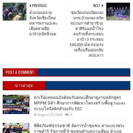
PREVIOUS
NEXT
อำเภอแม่อาย
ซุ่มเงียบก่อนปิดเกม!
จังหวัดเชียงใหม่
นรข.บ้านแพง สกัด
ทหารพรานปะทะ
ขบวนการค้ายาข้าม
เลือดสาดยึด
ชาติริมแม่น้ำโขง
ยาบ้า2เป้หนีรอด
คนร้ายทิ้งกระสอบ
ยาบ้า 3 กระสอบ
340,000 เม็ด ก่อนเร่ง
เครื่องเรือเผ่นกลับ
สปป.ลาว
POST A COMMENT
ข่าวล่าสุด
ท่าเรือแหลมฉบังต้อนรับคณะศึกษาดูงานหลักสูตร
MPPM นิด้า ศึกษาการพัฒนาโครงสร้างพื้นฐานและ
ระบบโลจิสติกส์รองรับ EEC
August 07, 2026
0
พิพิธภัณฑ์ธรรมชาติ จัดการน้ำชุมชน ตามแนวพระ
ราชดำริ รัชกาลที่ 9 ชุมชนตำบลบางเคียน อำเภอ