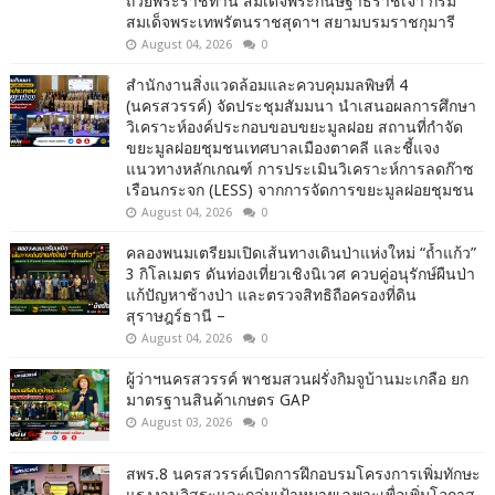
ถ้วยพระราชทาน สมเด็จพระกนิษฐาธิราชเจ้า กรม
สมเด็จพระเทพรัตนราชสุดาฯ สยามบรมราชกุมารี
August 04, 2026
0
สำนักงานสิ่งแวดล้อมและควบคุมมลพิษที่ 4
(นครสวรรค์) จัดประชุมสัมมนา นำเสนอผลการศึกษา
วิเคราะห์องค์ประกอบขอบขยะมูลฝอย สถานที่กำจัด
ขยะมูลฝอยชุมชนเทศบาลเมืองตาคลี และชี้แจง
แนวทางหลักเกณฑ์ การประเมินวิเคราะห์การลดก๊าซ
เรือนกระจก (LESS) จากการจัดการขยะมูลฝอยชุมชน
August 04, 2026
0
คลองพนมเตรียมเปิดเส้นทางเดินป่าแห่งใหม่ “ถ้ำแก้ว”
3 กิโลเมตร ดันท่องเที่ยวเชิงนิเวศ ควบคู่อนุรักษ์ผืนป่า
แก้ปัญหาช้างป่า และตรวจสิทธิถือครองที่ดิน
สุราษฎร์ธานี –
August 04, 2026
0
ผู้ว่าฯนครสวรรค์ พาชมสวนฝรั่งกิมจูบ้านมะเกลือ ยก
มาตรฐานสินค้าเกษตร GAP
August 03, 2026
0
สพร.8 นครสวรรค์เปิดการฝึกอบรมโครงการเพิ่มทักษะ
แรงงานอิสระและกลุ่มเป้าหมายเฉพาะเพื่อเพิ่มโอกาส