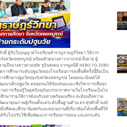
ิศักดิ์ ผู้รับใบอนุญาตโรงเรียนสำราญราษฎร์วิทยา ให้การ
จังหวัดเพชรบูรณ์ พร้อมด้วยนางสาววราภรณ์ ผึ่งผาย ผู้
รวมถึงนางสาวดวงฤทัย รูบินสเตน จากมูลนิธิ HERO TO ZERO
ารศึกษาระดับปฐมวัยของโรงเรียนการลงพื้นที่ครั้งนี้ถือเป็น
พการศึกษาปฐมวัยของจังหวัดเพชรบูรณ์ โดยคณะนิเทศได้
ฒนาเด็กปฐมวัย ตลอดจนให้ข้อเสนอแนะเชิงวิชาการเพื่อยก
นการเรียนรู้ในยุคปัจจุบันบรรยากาศภายในโรงเรียนเป็นไป
ึกษาร่วมให้การต้อนรับอย่างพร้อมเพรียง สะท้อนถึงความ
นาคุณภาพผู้เรียนตั้งแต่ระดับพื้นฐานด้าน ดร.สุรศักดิ์ พงษ์
่างยิ่งที่คณะศึกษานิเทศก์และหน่วยงานที่เกี่ยวข้องได้ลงพื้นที่ให้
ด้รับไปปรับใช้เพื่อพัฒนาการเรียนการสอน และยกระดับ