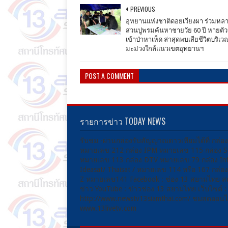
PREVIOUS
อุทยานแห่งชาติดอยเวียงผา ร่วมห
ส่วนปูพรมค้นหาชายวัย 60 ปี หายต
เข้าป่าหาเห็ด ล่าสุดพบเสียชีวิตบริเ
มะม่วงใกล้แนวเขตอุทยานฯ
POST A COMMENT
รายการข่าว TODAY NEWS
รับชม -ผ่านกล่องรับสัญญาณดาวเทียมได้ที่ กล่อ
หมายเลข 212 กล่อง IPM หมายเลข 115 กล่อง 
หมายเลข 113 กล่อง DTV หมายเลข 79 กล่อง Inf
Ideasat/ Thaisat / หมายเลข 114 หรือ 167 กล่
Z หมายเลข141 Facebook : ช่อง 13 สยามไทย ส
ข่าว YouTube : ข่าวช่อง 13 สยามไทย เว็บไซต์ :
http://www.newstv13siamthai.com/ ชมสดออนไล
www.13livetv.com