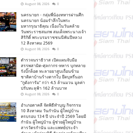
August 08, 2026
0
นครนายก - กลุ่มพี่น้องทหารผ่านศึก
นครนายก น้อมรำลึกในพระ
มหากรุณาธิคุณ เนื่องในวันคล้าย
วันพระราชสมภพ สมเด็จพระนางเจ้า
สิริกิติ์ พระบรมราชชนนีพันปีหลวง
12 สิงหาคม 2569
August 08, 2026
0
ตำรวจนราธิวาส เปิดแผนจับมือ
สรรพสามิต-ศุลกากร-ทหาร บุกทลาย
รังบิ๊กล็อต ทะลายยาสูบเถื่อนข้าม
ชาติคาบ้านร้างตากใบ ยึดบุหรี่นอก
“กูดังการัม” กว่า 4.5 ล้านมวน มูลค่า
ปรับทะลุฟ้า 162 ล้านบาท
August 08, 2026
0
อำเภอตาคลี จัดพิธีทำบุญ กิจกรรม
10 สิงหาคม วันกำนัน ผู้ใหญ่บ้าน
ครบรอบ 134 ปี ประจำปี 2569 โดยมี
กำนัน ผู้ใหญ่บ้าน ผู้ช่วยผู้ใหญ่บ้าน
สารวัตรกำนัน และแพทย์ประจำ