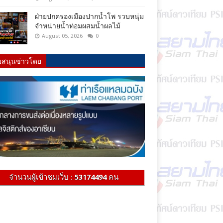
ฝ่ายปกครองเมืองปากน้ำโพ รวบหนุ่ม
จำหน่ายน้ำท่อมผสมน้ำผลไม้
August 05, 2026
0
บสนุนข่าวโดย
จำนวนผู้เข้าชมเว็บ :
53174494
คน