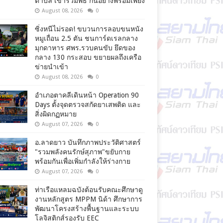
ตำบล เข้าร่วมพิธี กันอย่างพร้อมเพียง
August 08, 2026
0
ซิ่งหนีไม่รอด! ขบวนการลอบขนหนัง
หมูเถื่อน 2.5 ตัน ชนการ์ดเรลกลาง
มุกดาหาร ศพร.รวบคนขับ ยึดของ
กลาง 130 กระสอบ ขยายผลถึงเครือ
ข่ายนำเข้า
August 08, 2026
0
อำเภอตาคลีเดินหน้า Operation 90
Days ตั้งจุดตรวจสกัดยาเสพติด และ
สิ่งผิดกฏหมาย
August 07, 2026
0
อ.ลาดยาว บันทึกภาพประวัติศาสตร์
"รวมพลังคนรักษ์สุภาพ"ขยับกาย
พร้อมกันเพื่อเพิ่มกำลังให้ร่างกาย
August 07, 2026
0
ท่าเรือแหลมฉบังต้อนรับคณะศึกษาดู
งานหลักสูตร MPPM นิด้า ศึกษาการ
พัฒนาโครงสร้างพื้นฐานและระบบ
โลจิสติกส์รองรับ EEC