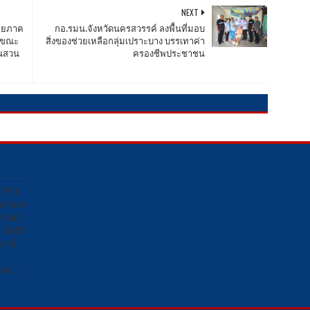
NEXT
ลายภาค
กอ.รมน.จังหวัดนครสวรรค์ ลงพื้นที่มอบ
ัวขณะ
สิ่งของช่วยเหลือกลุ่มเปราะบาง บรรเทาค่า
วณสวน
ครองชีพประชาชน
ง PSI
Sunbox
osat/
อง GMM
ถานี
น์ :