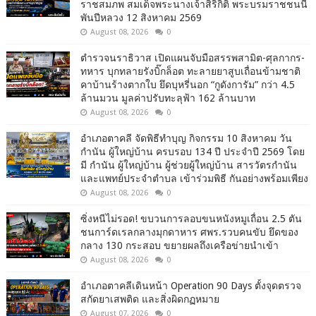
ราชสมภพ สมเด็จพระนางเจ้าสิริกิติ์ พระบรมราชชนนี
พันปีหลวง 12 สิงหาคม 2569
August 08, 2026
0
ตำรวจนราธิวาส เปิดแผนจับมือสรรพสามิต-ศุลกากร-
ทหาร บุกทลายรังบิ๊กล็อต ทะลายยาสูบเถื่อนข้ามชาติ
คาบ้านร้างตากใบ ยึดบุหรี่นอก “กูดังการัม” กว่า 4.5
ล้านมวน มูลค่าปรับทะลุฟ้า 162 ล้านบาท
August 08, 2026
0
อำเภอตาคลี จัดพิธีทำบุญ กิจกรรม 10 สิงหาคม วัน
กำนัน ผู้ใหญ่บ้าน ครบรอบ 134 ปี ประจำปี 2569 โดย
มี กำนัน ผู้ใหญ่บ้าน ผู้ช่วยผู้ใหญ่บ้าน สารวัตรกำนัน
และแพทย์ประจำตำบล เข้าร่วมพิธี กันอย่างพร้อมเพียง
August 08, 2026
0
ซิ่งหนีไม่รอด! ขบวนการลอบขนหนังหมูเถื่อน 2.5 ตัน
ชนการ์ดเรลกลางมุกดาหาร ศพร.รวบคนขับ ยึดของ
กลาง 130 กระสอบ ขยายผลถึงเครือข่ายนำเข้า
August 08, 2026
0
อำเภอตาคลีเดินหน้า Operation 90 Days ตั้งจุดตรวจ
สกัดยาเสพติด และสิ่งผิดกฏหมาย
August 07, 2026
0