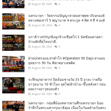
August 08, 2026
0
นครนายก - วัดธรรมปัญญาสวดมหาพุทธาภิเษกองค์
หลวงพ่อเสาร์ 5 พญานาค 4 ตระกูล 4 ทิศ 4 สี 4 องค์
August 08, 2026
0
นราธิวาส!!!!บุกยิงลูกจ้างเชือดไก่ 3 นัดซ้อนตายคา
บ้านพักที่สุไหงปาดี.
August 08, 2026
0
ฝ่ายปกครองอ.ท่าตำโก #Operation 90 Days ผ่าแผน
ยุทธการ 90 วัน พิฆาตยาเสพติด
August 08, 2026
0
ระทึกมุกดาหาร! ปิดล้อมชายวัย 35 ปี อาละวาดถือ
อาวุธนาน 10 ชั่วโมง จุดไฟเผิาบ้าน–ขึ้นหลังคา ก่อน
ยอมวางอาวุธมอบตัว
August 08, 2026
0
นครนายก - กลุ่มพี่น้องทหารผ่านศึกนครนายก น้อม
รำลึกในพระมหากรุณาธิคุณ เนื่องในวันคล้ายวันพระ