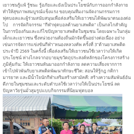
เยาวชนรู้แพ้ รู้ชนะ รู้อภัยและยังเป็นประโยชน์กับการออกกำลังกาย
ทำให้สุขภาพสมบูรณ์แข็งแรง ขอบคุณทีมงานจัดงานกรรมการ
ฟุตบอลและผู้ร่วมสนับสนุนเพื่อส่งเสริมให้เยาวชนได้พัฒนาตนเองต่อ
ไป การจัดกิจกรรม "กีฬาฟุตบอลต้านยาเสพติด" เป็นกลไกสำคัญ
ในการป้องกันและแก้ไขปัญหายาเสพติดในชุมชน โดยเฉพาะในกลุ่ม
เด็กและเยาวชน ซึ่งหน่วยงานท้องถิ่นมักจัดขึ้นอย่างต่อเนื่อง อย่าง
เข่นการจัดการแข่งขันกีฬา"หนองหลวงคัพ ครั้งที่ 3"ต้านยาเสพติด
ประจำปี 2569 ในครั้งนี้ เพื่อส่งเสริมให้เยาวชนใช้เวลาว่างให้เกิด
ประโยชน์ ห่างไกลจากอบายมุขวัตถุประสงค์หลักของโครงการสร้าง
ภูมิคุ้มกัน: ให้เยาวชนหันมาออกกำลังกาย ลดความเสี่ยงจากการ
เข้าไปพัวพันกับยาเสพติดพัฒนาทักษะชีวิต: สอนให้รู้กฎ กติกา
มารยาท และมีน้ำใจนักกีฬาเสริมสร้างสามัคคี: สร้างความสัมพันธ์อัน
ดีภายในชุมชนและระดับตำบลใช้เวลาว่างให้เป็นประโยชน์ ลด
ปัญหาวัยรุ่นมั่วสุมรูปแบบกิจกรรมที่นิยมฟุตบอล