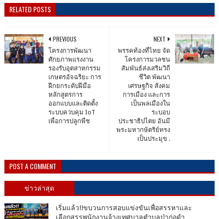
RELATED POSTS
PREVIOUS
NEXT
โครงการพัฒนา
พรรคท้องที่ไทย จัด
ศักยภาพแรงงาน
โครงการมวลชน
รองรับอุตสาหกรรม
สัมพันธ์ส่งเสริมวิถี
เกษตรอัจฉริยะ การ
ชีวิต พัฒนา
ฝึกยกระดับฝีมือ
เศรษฐกิจ สังคม
หลักสูตรการ
การเมือง และการ
ออกแบบและติดตั้ง
เป็นพลเมืองใน
ระบบควบคุม IoT
ระบอบ
เพื่อการปลูกพืช
ประชาธิปไตย อันมี
พระมหากษัตริย์ทรง
เป็นประมุข .
POST A COMMENT
ข่าวล่าสุด
เริ่มแล้ว!!ขบวนการสอบแข่งขันเพื่อสรรหาและ
เลือกสรรพนักงานจ้างเทศบาลตำบลป่าก่อดำ