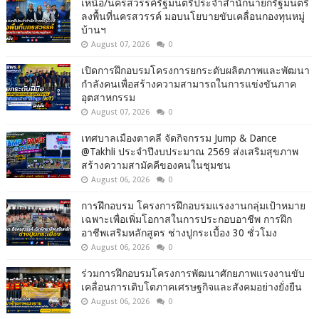
เหนือ/นครสวรรค์รัฐมนตรีประจำสำนักนายกรัฐมนตรี
ลงพื้นที่นครสวรรค์ มอบนโยบายขับเคลื่อนกองทุนหมู่
บ้านฯ
August 07, 2026
0
เปิดการฝึกอบรมโครงการยกระดับผลิตภาพและพัฒนา
กำลังคนเพื่อสร้างความสามารถในการแข่งขันภาค
อุตสาหกรรม
August 07, 2026
0
เทศบาลเมืองตาคลี จัดกิจกรรม Jump & Dance
@Takhli ประจำปีงบประมาณ 2569 ส่งเสริมสุขภาพ
สร้างความสามัคคีของคนในชุมชน
August 06, 2026
0
การฝึกอบรม โครงการฝึกอบรมแรงงานกลุ่มเป้าหมาย
เฉพาะเพื่อเพิ่มโอกาสในการประกอบอาชีพ การฝึก
อาชีพเสริมหลักสูตร ช่างปูกระเบื้อง 30 ชั่วโมง
August 06, 2026
0
ร่วมการฝึกอบรมโครงการพัฒนาศักยภาพแรงงานขับ
เคลื่อนการเติบโตภาคเศรษฐกิจและสังคมอย่างยั่งยืน
August 06, 2026
0