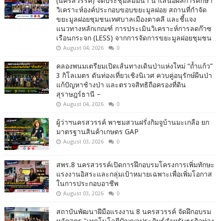
(นครสวรรค์) จัดประชุมสัมมนา นำเสนอผลการศึกษา
วิเคราะห์องค์ประกอบขอบขยะมูลฝอย สถานที่กำจัด
ขยะมูลฝอยชุมชนเทศบาลเมืองตาคลี และชี้แจง
แนวทางหลักเกณฑ์ การประเมินวิเคราะห์การลดก๊าซ
เรือนกระจก (LESS) จากการจัดการขยะมูลฝอยชุมชน
August 04, 2026
0
คลองพนมเตรียมเปิดเส้นทางเดินป่าแห่งใหม่ “ถ้ำแก้ว”
3 กิโลเมตร ดันท่องเที่ยวเชิงนิเวศ ควบคู่อนุรักษ์ผืนป่า
แก้ปัญหาช้างป่า และตรวจสิทธิถือครองที่ดิน
สุราษฎร์ธานี –
August 04, 2026
0
ผู้ว่าฯนครสวรรค์ พาชมสวนฝรั่งกิมจูบ้านมะเกลือ ยก
มาตรฐานสินค้าเกษตร GAP
August 03, 2026
0
สพร.8 นครสวรรค์เปิดการฝึกอบรมโครงการเพิ่มทักษะ
แรงงานอิสระและกลุ่มเป้าหมายเฉพาะเพื่อเพิ่มโอกาส
ในการประกอบอาชีพ
August 03, 2026
0
สถาบันพัฒนาฝีมือแรงงาน 8 นครสวรรค์ จัดฝึกอบรม
หลักสูตร "เทคโนโลยีปัญญาประดิษฐ์สำหรับธุรกิจท่อง