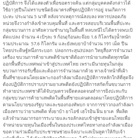
ปฏิบัติการ จึงได้แสดงตัวเพื่อขอตรวจค้น แต่กลุ่มบุคคลดังกล่าวได้
ใช้อาวุธปืนไม่ทราบชนิดยิงมาตรงที่ชุดปฏิบัติการอยู่ จนเกิดการ
ปะทะ ประมาณ 5 นาที หลังจากเหตุการณ์สงบลง ทหารปลอดภัย
หน่วยจึงวางกำลังเข้าควบคุมพื้นที่ และตรวจสอบบริเวณพื้นที่ปะทะ
กลุ่มขบวนการ อาศัยความชำนาญในพื้นที่ หลบหนีไปได้ตรวจพบเป้
ดัดแปลง จำนวน 4 เป้ๆละ 9 ก้อน(ก้อนละจ๊อย 1.6 กิโลกรัม)น้ำหนัก
รวมประมาณ 57.6 กิโลกรัม และยังพบยาบ้าจำนวน 191 เม็ด ปืน
ไทยประดิษฐ์หนึ่งกระบอก ปลอกกระสุน3ปลอก วิทยุสื่อสารจำนวน1
เครื่อง ขบวนการค้ายาเสพติข้ามชาติต้องการนำยาเสพติดทุกชนิด
ออกพื้นที่ประเทศพม่าเข้าสู่ประเทศไทย เพราะมีนายทุนในกลุ่ม
ขบวนการรอรับซื้อและต้องการจำนวนมากด้วย ทางเจ้าหน้าที่เฝ้า
พื้นที่ชายแดนโดยเฉพาะกองกำลังผาเมืองปฏิบัติการหลักใกล้ที่สุดจึง
ต้องปฏิบัติการปราบปรามยาเสพติดยังปฏิบัติการสกัดกั้นขบวนการ
ทำลายประเทศชาติได้จับกุมตรวจยึดตลอดจนทำการยิงปะทะกับ
กลุ่มขบวนการค้ายาเสพติดในพื้นที่ชายแดนตลอดมาโดยปฏิบัติการ
ตามนโยบายของรัฐบาลและของกองทัพบก จากการข่าวกองกำลังผา
เมืองทราบว่ายาเสพติด ทั้งยาบ้า ยาไอซ์ เฮโรอิน ฝิ่น ยาเค ที่ผลิต
แล้วจำนวนมากรอการระบายและรอลักลอบเข้าสู่ชายแดนไทยเพื่อ
จำหน่ายนายทุนในเมืองชั้นในของประเทศไทยทางกองกำลังผาเมือง
ขอความร่วมมือกับประชาชนช่วยแจ้งเบาะแสเป็นหูตาให้กับเจ้า