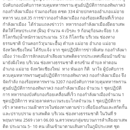
บังคับกองบังคับการควบคุมทหารพราน ศูนย์ปฏิบัติการกองทัพภาค3
กองกำลังผาเมือง ร่วมกองร้อย ตชด 334 ฝ่ายปกครองอำเภอแม่อาย
ทหาร นบ.ยส.35 การข่าวกองกำลังผาเมือง กองร้อยเคลื่อนที่เร็วกอง
กำลังผาเมือง ได้ร่วมแถลงข่าวว่า ทหารกองกำลังผาเมืองยึดยาเสพ
ติดให้โทษประเภท (ฝิ่น) จำนวน 4 เป้ๆละ 9 ก้อน(ก้อนละจ๊อย 1.6
กิโลกรัม)น้ำหนักรวมประมาณ 57.6 กิโลกรัม บริเวณ ช่องทาง
ธรรมชาติ บ้านคอกวัว(นามะอื้น) ตำบล แม่อาย อำเภอ แม่อาย
จังหวัดเชียงใหม่ ได้รับแจ้ง จาก ชุดปฏิบัติการข่าวพิเศษ กองกำลังผา
เมือง ว่าจะมีการลักลอบลำเลียงยาเสพติดจากประเทศเพื่อนบ้านข้าม
มายังฝั่งไทย บริเวณ ช่องทางธรรมชาติ ตรงข้าม ตำบล ท่าตอน
อำเภอ แม่อาย จังหวัดเชียงใหม่ ทาง พันเอก กิติ นาใจ ผู้บังคับการ
ควบคุมทหารพรานศูนย์ปฏิบัติการกองทัพภาค3 กองกำลังผาเมือง จึง
จัดกำลัง กองร้อยทหารพราน 3207 กองบังคับการควบคุมทหารพราน
ศูนย์ปฏิบัติการกองทัพภาค3 กองกำลังผาเมือง จำนวน 1 ชุดปฏิบัติ
การ ทหารกองบังคับกองร้อยเคลื่อนที่เร็ว กองกำลังผาเมืองจำนวน 1
ชุดปฏิบัติการ หน่วยลาดตระเวนระยะไกลจำนวน 1 ชุดปฏิบัติการ
เข้า ลาดตระเวนเฝ้าตรวจในช่องทางตามข่าว เพื่อป้องกันและสกัดกั้น
และปราบปราม ยาเสพติด บริเวณ ช่องทางธรรมชาติ ในวันที่ 9
พฤษภาคม 2569 เวลา 06.00 น.ตรวจพบกลุ่มขบวนการลำเลียงยาเสพ
ติด ประมาณ 5- 10 คน เดินเข้ามาตามเส้นทางในภูมิประเทศ ชุด