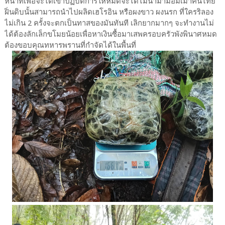
หน้าที่เพื่อจะได้เข้าปฏิบัติการให้หมดจะได้ไม่นำมามอมเมาคนไทย
ฝิ่นดิบนั้นสามารถนำไปผลิดเฮโรอิน หรือผงขาว ผงนรก ที่ใครริลอง
ไม่เกิน 2 ครั้งจะตกเป็นทาสของมันทันที เลิกยากมากๆ จะทำงานไม่
ได้ต้องลักเล็กขโมยน้อยเพื่อหาเงินซื้อมาเสพครอบครัวพังพินาศหมด
ต้องขอบคุณทหารพรานที่กำจัดได้ในพื้นที่