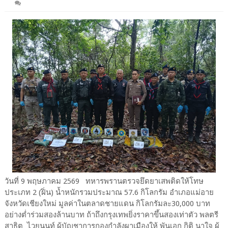
วันที่ 9 พฤษภาคม 2569 ทหารพรานตรวจยึดยาเสพติดให้โทษ
ประเภท 2 (ฝิ่น) น้ำหนักรวมประมาณ 57.6 กิโลกรัม อำเภอแม่อาย
จังหวัดเชียงใหม่ มูลค่าในตลาดชายแดน กิโลกรัมละ30,000 บาท
อย่างต่ำร่วมสองล้านบาท ถ้าถึงกรุงเทพยิ่งราคาขึ้นสองเท่าตัว พลตรี
สาธิต ไวยนนท์ ผู้บัญชาการกองกำลังผาเมืองให้ พันเอก กิติ นาใจ ผู้