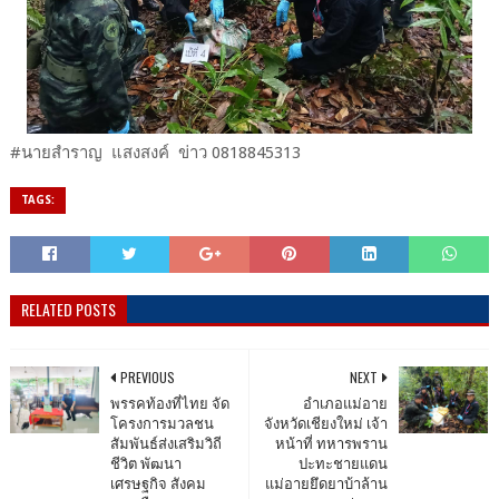
#นายสำราญ แสงสงค์ ข่าว 0818845313
TAGS:
RELATED POSTS
PREVIOUS
NEXT
พรรคท้องที่ไทย จัด
อำเภอแม่อาย
โครงการมวลชน
จังหวัดเชียงใหม่ เจ้า
สัมพันธ์ส่งเสริมวิถี
หน้าที่ ทหารพราน
ชีวิต พัฒนา
ปะทะชายแดน
เศรษฐกิจ สังคม
แม่อายยึดยาบ้าล้าน