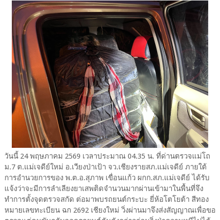
วันนี้ 24 พฤษภาคม 2569 เวลาประมาณ 04.35 น. ที่ด่านตรวจแม่โถ
ม.7 ต.แม่เจดีย์ใหม่ อ.เวียงป่าเป้า จว.เชียงรายสภ.แม่เจดีย์ ภายใต้
การอำนวยการของ พ.ต.อ.สุภาพ เขื่อนแก้ว ผกก.สภ.แม่เจดีย์ ได้รับ
แจ้งว่าจะมีการลำเลียงยาเสพติดจำนวนมากผ่านเข้ามาในพื้นที่จึง
ทำการตั้งจุดตรวจสกัด ต่อมาพบรถยนต์กระบะ ยี่ห้อโตโยต้า สีทอง
หมายเลขทะเบียน ฉก 2692 เชียงใหม่ วิ่งผ่านมาจึงส่งสัญญาณเพื่อขอ