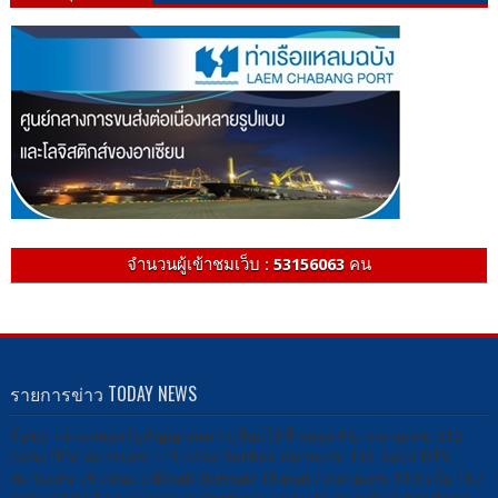
จำนวนผู้เข้าชมเว็บ :
53156063
คน
รายการข่าว TODAY NEWS
รับชม -ผ่านกล่องรับสัญญาณดาวเทียมได้ที่ กล่อง PSI หมายเลข 212
กล่อง IPM หมายเลข 115 กล่อง Sunbox หมายเลข 113 กล่อง DTV
หมายเลข 79 กล่อง Infosat/ Ideasat/ Thaisat / หมายเลข 114 หรือ 167