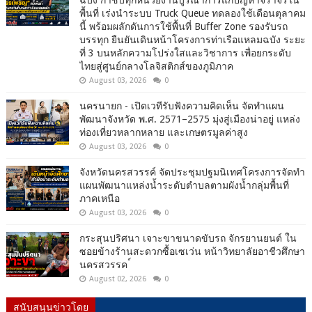
พื้นที่ เร่งนำระบบ Truck Queue ทดลองใช้เดือนตุลาคม
นี้ พร้อมผลักดันการใช้พื้นที่ Buffer Zone รองรับรถ
บรรทุก ยืนยันเดินหน้าโครงการท่าเรือแหลมฉบัง ระยะ
ที่ 3 บนหลักความโปร่งใสและวิชาการ เพื่อยกระดับ
ไทยสู่ศูนย์กลางโลจิสติกส์ของภูมิภาค
August 03, 2026
0
นครนายก - เปิดเวทีรับฟังความคิดเห็น จัดทำแผน
พัฒนาจังหวัด พ.ศ. 2571–2575 มุ่งสู่เมืองน่าอยู่ แหล่ง
ท่องเที่ยวหลากหลาย และเกษตรมูลค่าสูง
August 03, 2026
0
จังหวัดนครสวรรค์ จัดประชุมปฐมนิเทศโครงการจัดทำ
แผนพัฒนาแหล่งน้ำระดับตำบลตามผังน้ำกลุ่มพื้นที่
ภาคเหนือ
August 03, 2026
0
กระสุนปริศนา เจาะขาขนาดขับรถ จักรยานยนต์ ใน
ซอยข้างร้านสะดวกซื้อเซเว่น หน้าวิทยาลัยอาชีวศึกษา
นครสวรรค ์
August 02, 2026
0
สนับสนุนข่าวโดย