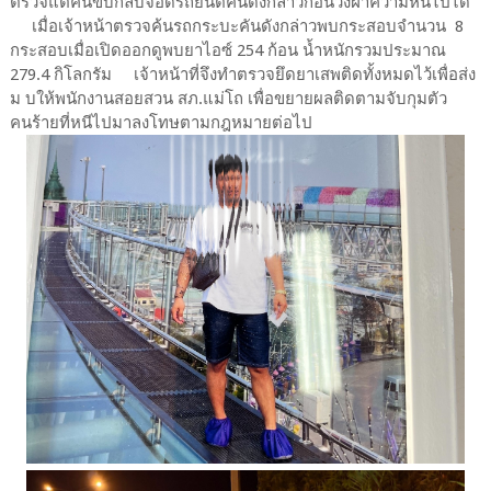
ตรวจแต่คนขับกลับจอดรถยนต์คันดังกล่าวก่อนวิ่งฝ่าความหนีไปได้
เมื่อเจ้าหน้าตรวจค้นรถกระบะคันดังกล่าวพบกระสอบจำนวน 8
กระสอบเมื่อเปิดออกดูพบยาไอซ์ 254 ก้อน น้ำหนักรวมประมาณ
279.4 กิโลกรัม เจ้าหน้าที่จึงทำตรวจยึดยาเสพติดทั้งหมดไว้เพื่อส่ง
ม บให้พนักงานสอยสวน สภ.แม่โถ เพื่อขยายผลติดตามจับกุมตัว
คนร้ายที่หนีไปมาลงโทษตามกฎหมายต่อไป