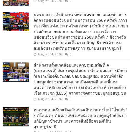
August 04, 2026
0
นครนายก - สำนักงาน ททท.นครนายก แถลงข่าวการ
จัดการแข่งขันวิ่งขุนด่านมาราธอน 2569 ครั้งที่ 7การ
ท่องเที่ยวแห่งประเทศไทย (ททท.) สำนักงานนครนายก
ร่วมกับหลายหน่วยงาน จัดแถลงข่าวการจัดการ
แข่งขันวิ่งขุนด่านมาราธอน 2569 ครั้งที่ 7 ชิงรางวัล
ถ้วยพระราชทาน สมเด็จพระกนิษฐาธิราชเจ้า กรม
สมเด็จพระเทพรัตนราชสุดาฯ สยามบรมราชกุมารี
August 04, 2026
0
สำนักงานสิ่งแวดล้อมและควบคุมมลพิษที่ 4
(นครสวรรค์) จัดประชุมสัมมนา นำเสนอผลการศึกษา
วิเคราะห์องค์ประกอบขอบขยะมูลฝอย สถานที่กำจัด
ขยะมูลฝอยชุมชนเทศบาลเมืองตาคลี และชี้แจง
แนวทางหลักเกณฑ์ การประเมินวิเคราะห์การลดก๊าซ
เรือนกระจก (LESS) จากการจัดการขยะมูลฝอยชุมชน
August 04, 2026
0
คลองพนมเตรียมเปิดเส้นทางเดินป่าแห่งใหม่ “ถ้ำแก้ว”
3 กิโลเมตร ดันท่องเที่ยวเชิงนิเวศ ควบคู่อนุรักษ์ผืนป่า
แก้ปัญหาช้างป่า และตรวจสิทธิถือครองที่ดิน
สุราษฎร์ธานี –