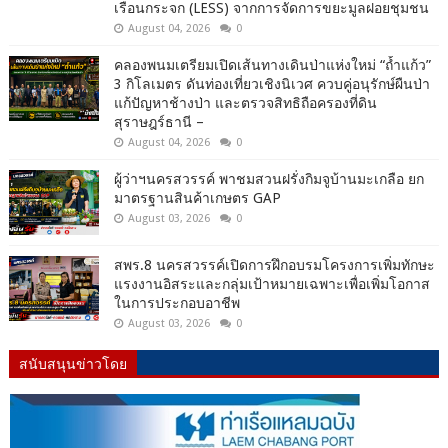
เรือนกระจก (LESS) จากการจัดการขยะมูลฝอยชุมชน
August 04, 2026
0
คลองพนมเตรียมเปิดเส้นทางเดินป่าแห่งใหม่ “ถ้ำแก้ว”
3 กิโลเมตร ดันท่องเที่ยวเชิงนิเวศ ควบคู่อนุรักษ์ผืนป่า
แก้ปัญหาช้างป่า และตรวจสิทธิถือครองที่ดิน
สุราษฎร์ธานี –
August 04, 2026
0
ผู้ว่าฯนครสวรรค์ พาชมสวนฝรั่งกิมจูบ้านมะเกลือ ยก
มาตรฐานสินค้าเกษตร GAP
August 03, 2026
0
สพร.8 นครสวรรค์เปิดการฝึกอบรมโครงการเพิ่มทักษะ
แรงงานอิสระและกลุ่มเป้าหมายเฉพาะเพื่อเพิ่มโอกาส
ในการประกอบอาชีพ
August 03, 2026
0
สนับสนุนข่าวโดย