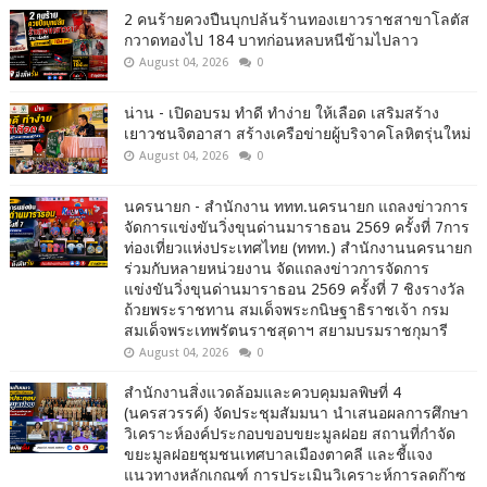
2 คนร้ายควงปืนบุกปล้นร้านทองเยาวราชสาขาโลตัส
กวาดทองไป 184 บาทก่อนหลบหนีข้ามไปลาว
August 04, 2026
0
น่าน - เปิดอบรม ทำดี ทำง่าย ให้เลือด เสริมสร้าง
เยาวชนจิตอาสา สร้างเครือข่ายผู้บริจาคโลหิตรุ่นใหม่
August 04, 2026
0
นครนายก - สำนักงาน ททท.นครนายก แถลงข่าวการ
จัดการแข่งขันวิ่งขุนด่านมาราธอน 2569 ครั้งที่ 7การ
ท่องเที่ยวแห่งประเทศไทย (ททท.) สำนักงานนครนายก
ร่วมกับหลายหน่วยงาน จัดแถลงข่าวการจัดการ
แข่งขันวิ่งขุนด่านมาราธอน 2569 ครั้งที่ 7 ชิงรางวัล
ถ้วยพระราชทาน สมเด็จพระกนิษฐาธิราชเจ้า กรม
สมเด็จพระเทพรัตนราชสุดาฯ สยามบรมราชกุมารี
August 04, 2026
0
สำนักงานสิ่งแวดล้อมและควบคุมมลพิษที่ 4
(นครสวรรค์) จัดประชุมสัมมนา นำเสนอผลการศึกษา
วิเคราะห์องค์ประกอบขอบขยะมูลฝอย สถานที่กำจัด
ขยะมูลฝอยชุมชนเทศบาลเมืองตาคลี และชี้แจง
แนวทางหลักเกณฑ์ การประเมินวิเคราะห์การลดก๊าซ