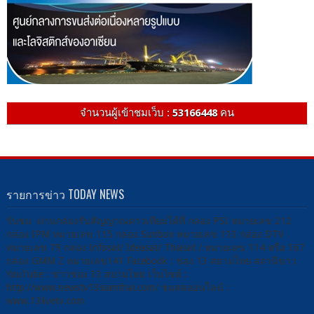
จำนวนผู้เข้าชมเว็บ :
53166448
คน
รายการข่าว TODAY NEWS
รับชม -ผ่านกล่องรับสัญญาณดาวเทียมได้ที่ กล่อง PSI หมายเลข 212
กล่อง IPM หมายเลข 115 กล่อง Sunbox หมายเลข 113 กล่อง DTV
หมายเลข 79 กล่อง Infosat/ Ideasat/ Thaisat / หมายเลข 114 หรือ 167
กล่อง GMM Z หมายเลข141 Facebook : ช่อง 13 สยามไทย สถานีข่าว
YouTube : ข่าวช่อง 13 สยามไทย เว็บไซต์ :
http://www.newstv13siamthai.com/ ชมสดออนไลน์ :
www.13livetv.com