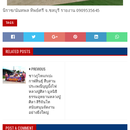
นิราช/นันทพล ทิพย์ศรี จ.ชลบุรี รายงาน 0909535645
TAGS:
RELATED POSTS
PREVIOUS
ชาวภูไทแกเปะ
กาฬสินธุ์ สืบสาน
ประเพณีบุญบั้งไฟ
หลวงปู่ศิลา มูลนิธิ
ธรรมอุทยานหลวงปู่
ศิลา สิริจันโท
สนับสนุนจัดงาน
อย่างยิ่งใหญ่
POST A COMMENT