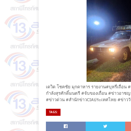
เดวิด โชคชัย มุกดาหาร รายงาน#บุหรี่เถื่
กำลังสุรศักดิ์มนตรี #จับของเถื่อน #ข่าว
#ข่าวด่วน #สำนักข่าวCIAประเทศไทย #ข่าววัน
TAGS: