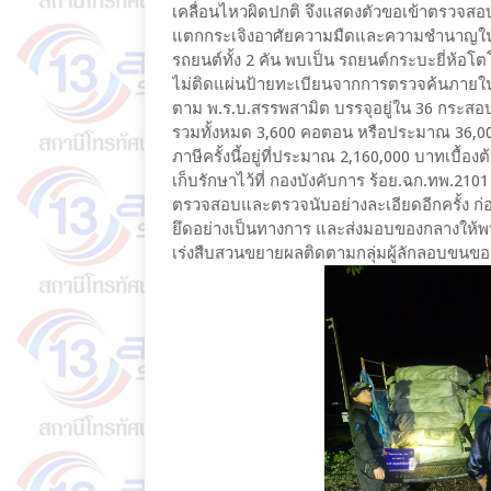
เคลื่อนไหวผิดปกติ จึงแสดงตัวขอเข้าตรวจสอบ แต่ท
แตกกระเจิงอาศัยความมืดและความชำนาญในพื้นท
รถยนต์ทั้ง 2 คัน พบเป็น รถยนต์กระบะยี่ห้อโต
ไม่ติดแผ่นป้ายทะเบียนจากการตรวจค้นภายในรถ
ตาม พ.ร.บ.สรรพสามิต บรรจุอยู่ใน 36 กระสอบ 
รวมทั้งหมด 3,600 คอตอน หรือประมาณ 36,000
ภาษีครั้งนี้อยู่ที่ประมาณ 2,160,000 บาทเบื้อ
เก็บรักษาไว้ที่ กองบังคับการ ร้อย.ฉก.ทพ.21
ตรวจสอบและตรวจนับอย่างละเอียดอีกครั้ง ก
ยึดอย่างเป็นทางการ และส่งมอบของกลางให้
เร่งสืบสวนขยายผลติดตามกลุ่มผู้ลักลอบขนขอ