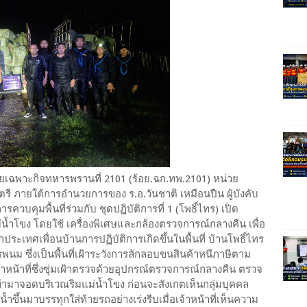
ร้อยเฉพาะกิจทหารพรานที่ 2101 (ร้อย.ฉก.ทพ.2101) หน่วย
ตรี ภายใต้การอำนวยการของ ร.อ.วันชาติ เหมือนปืน ผู้บังคับ
วบคุมพื้นที่ร่วมกับ ชุดปฏิบัติการที่ 1 (โพธิ์ไทร) เปิด
้ำโขง โดยใช้ เครื่องพิเศษและกล้องตรวจการณ์กลางคืน เพื่อ
ะเทศเพื่อนบ้านการปฏิบัติการเกิดขึ้นในพื้นที่ บ้านโพธิ์ไทร
พนม ซึ่งเป็นพื้นที่เฝ้าระวังการลักลอบขนสินค้าหนีภาษีตาม
น้าที่ซึ่งซุ่มเฝ้าตรวจด้วยอุปกรณ์ตรวจการณ์กลางคืน ตรวจ
้ามาจอดบริเวณริมแม่น้ำโขง ก่อนจะสังเกตเห็นกลุ่มบุคคล
ำขึ้นมาบรรทุกใส่ท้ายรถอย่างเร่งรีบเมื่อเจ้าหน้าที่เห็นความ