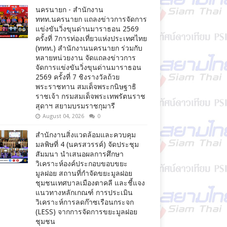
นครนายก - สำนักงาน
ททท.นครนายก แถลงข่าวการจัดการ
แข่งขันวิ่งขุนด่านมาราธอน 2569
ครั้งที่ 7การท่องเที่ยวแห่งประเทศไทย
(ททท.) สำนักงานนครนายก ร่วมกับ
หลายหน่วยงาน จัดแถลงข่าวการ
จัดการแข่งขันวิ่งขุนด่านมาราธอน
2569 ครั้งที่ 7 ชิงรางวัลถ้วย
พระราชทาน สมเด็จพระกนิษฐาธิ
ราชเจ้า กรมสมเด็จพระเทพรัตนราช
สุดาฯ สยามบรมราชกุมารี
August 04, 2026
0
สำนักงานสิ่งแวดล้อมและควบคุม
มลพิษที่ 4 (นครสวรรค์) จัดประชุม
สัมมนา นำเสนอผลการศึกษา
วิเคราะห์องค์ประกอบขอบขยะ
มูลฝอย สถานที่กำจัดขยะมูลฝอย
ชุมชนเทศบาลเมืองตาคลี และชี้แจง
แนวทางหลักเกณฑ์ การประเมิน
วิเคราะห์การลดก๊าซเรือนกระจก
(LESS) จากการจัดการขยะมูลฝอย
ชุมชน