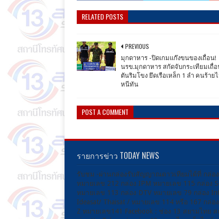
RELATED POSTS
PREVIOUS
มุกดาหาร -ปิดเกมแก๊งขนของเถื่อน!
นรข.มุกดาหาร สกัดจับกระเทียมเถื่อ
ตันริมโขง ยึดเรือเหล็ก 1 ลำ คนร้าย
หนีทัน
POST A COMMENT
รายการข่าว TODAY NEWS
รับชม -ผ่านกล่องรับสัญญาณดาวเทียมได้ที่ กล่อ
หมายเลข 212 กล่อง IPM หมายเลข 115 กล่อง 
หมายเลข 113 กล่อง DTV หมายเลข 79 กล่อง Inf
Ideasat/ Thaisat / หมายเลข 114 หรือ 167 กล่
Z หมายเลข141 Facebook : ช่อง 13 สยามไทย ส