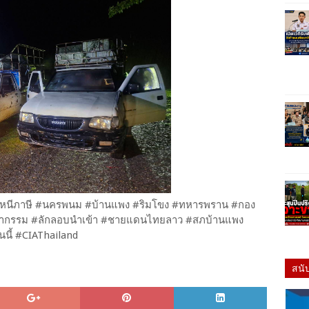
อน #หนีภาษี #นครพนม #บ้านแพง #ริมโขง #ทหารพราน #กอง
อาชญากรรม #ลักลอบนำเข้า #ชายแดนไทยลาว #สภบ้านแพง
นี้ #CIAThailand
สนั