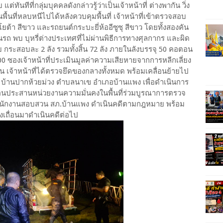
ันทีที่กลุ่มบุคคลดังกล่าวรู้ว่าเป็นเจ้าหน้าที่ ต่างพากัน วิ่ง
ี่หลบหนีไปได้หลังควบคุมพื้นที่ เจ้าหน้าที่เข้าตรวจสอบ
โยต้า สีขาว และรถยนต์กระบะยี่ห้ออีซูซุ สีขาว โดยทั้งสองคัน
 พบ บุหรี่ต่างประเทศที่ไม่ผ่านพิธีการทางศุลกากร และผิด
กระสอบละ 2 ลัง รวมทั้งสิ้น 72 ลัง ภายในลังบรรจุ 50 คอตอน
 ซองเจ้าหน้าที่ประเมินมูลค่าความเสียหายจากการหลีกเลี่ยง
งต้น เจ้าหน้าที่ได้ตรวจยึดของกลางทั้งหมด พร้อมเคลื่อนย้ายไป
01 บ้านปากห้วยม่วง ตำบลนาเข อำเภอบ้านแพง เพื่อดำเนินการ
่อนประสานหน่วยงานความมั่นคงในพื้นที่ร่วมบูรณาการตรวจ
พนักงานสอบสวน สภ.บ้านแพง ดำเนินคดีตามกฎหมาย พร้อม
งเถื่อนมาดำเนินคดีต่อไป