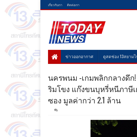
เกี่ยวกับเรา
ติดต่อเรา
ข่าวออกอากาศ
ดูสดช่อง 13สยาม
นครพนม -เกมพลิกกลางดึก! 
ริมโขง แก๊งขนบุหรี่หนีภาษีเ
ซอง มูลค่ากว่า 2.1 ล้าน