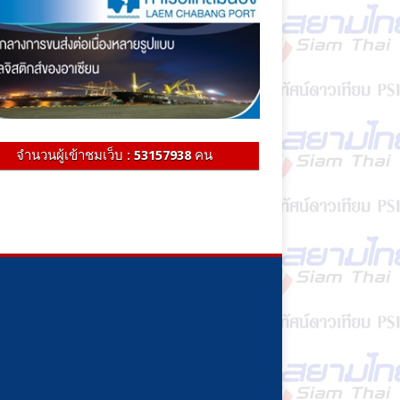
จำนวนผู้เข้าชมเว็บ :
53157938
คน