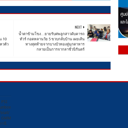
NEXT
น้ำตาข้ามโขง…ยายรับศพลูกสาวดับคารถ
น 10
ทัวร์ กอดหลานวัย 5 ขวบกลับบ้าน เผยเส้น
ไหวตัว
ทางสุดท้ายจากบางบัวทองสู่มุกดาหาร
กลายเป็นการจากลาชั่วนิรันดร์
ง PSI
Sunbox
osat/
อง GMM
ถานี