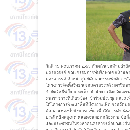
วันที่​ 19 พฤษภาคม 2569 หัวหน้าเขตห้ามล่าสั
นครสวรรค์ คณะกรรมการที่ปรึกษาเขตห้ามล่าสั
นครสวรรค์ หัวหน้าศูนย์ศึกษาธรรมชาติและสัตว
โครงการจัดตั้งวิทยาเขตนครสวรรค์ มหาวิท
กำจัดวัชพืชบึงบอระเพ็ด สำนักงานจังหวัดนครส
งานราชการที่เกี่ยวข้อง เข้าร่วมประชุมและล
ใต้โครงการพัฒนาพื้นที่บึงบอระเพ็ด จังหวั
พัฒนาแหล่งน้ำบึงบอระเพ็ด เพื่อให้การดำเน
ประสิทธิผลสูงสุด ตลอดจนสอดคล้องตามข้อสั่งก
และประชาชนในจังหวัดนครสวรรค์อย่างยั่งยืน..
ชาญกิจกรรณ์ ปศุสัตว์จังหวัดนครสวรรค์ และผู้