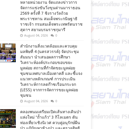
หลายหน่วยงาน จัดแถลงข่าวการ
จัดการแข่งขันวิ่งขุนด่านมาราธอน
2569 ครั้งที่ 7 ชิงรางวัลถ้วย
พระราชทาน สมเด็จพระกนิษฐาธิ
ราชเจ้า กรมสมเด็จพระเทพรัตนราช
สุดาฯ สยามบรมราชกุมารี
August 04, 2026
0
สำนักงานสิ่งแวดล้อมและควบคุม
มลพิษที่ 4 (นครสวรรค์) จัดประชุม
สัมมนา นำเสนอผลการศึกษา
วิเคราะห์องค์ประกอบขอบขยะ
มูลฝอย สถานที่กำจัดขยะมูลฝอย
ชุมชนเทศบาลเมืองตาคลี และชี้แจง
แนวทางหลักเกณฑ์ การประเมิน
วิเคราะห์การลดก๊าซเรือนกระจก
(LESS) จากการจัดการขยะมูลฝอย
ชุมชน
August 04, 2026
0
คลองพนมเตรียมเปิดเส้นทางเดินป่า
แห่งใหม่ “ถ้ำแก้ว” 3 กิโลเมตร ดัน
ท่องเที่ยวเชิงนิเวศ ควบคู่อนุรักษ์ผืน
ป่า แก้ปัญหาช้างป่า และตรวจสิทธิ