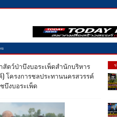
ไทย
สัตว์ป่าบึงบอระเพ็ดสำนักบริหาร
ข
รสวรรค์) โครงการชลประทานนครสวรรค์
ชบึงบอระเพ็ด