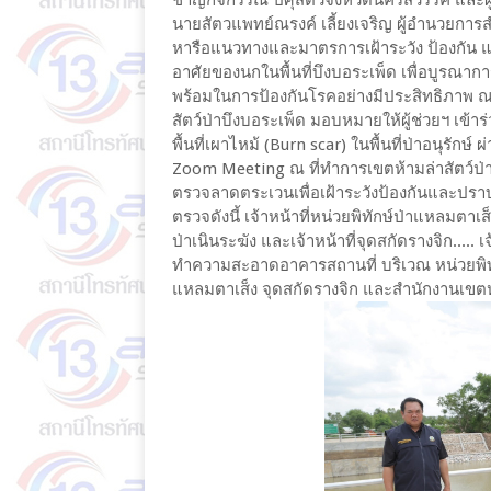
นายสัตวแพทย์ณรงค์ เลี้ยงเจริญ ผู้อำนวยกา
หารือแนวทางและมาตรการเฝ้าระวัง ป้องกัน
อาศัยของนกในพื้นที่บึงบอระเพ็ด เพื่อบูร
พร้อมในการป้องกันโรคอย่างมีประสิทธิภาพ ณ ท
สัตว์ป่าบึงบอระเพ็ด มอบหมายให้ผู้ช่วยฯ เข
พื้นที่เผาไหม้ (Burn scar) ในพื้นที่ป่าอนุร
Zoom Meeting ณ ที่ทำการเขตห้ามล่าสัตว์ป่าบึ
ตรวจลาดตระเวนเพื่อเฝ้าระวังป้องกันและปรา
ตรวจดังนี้ เจ้า​หน้าที่​หน่วยพิทักษ์ป่าแหลมตาเส็ง
ป่าเนินระฆัง และเจ้า​หน้าที่​จุดสกัดรางจิก..... 
ทำความสะอาดอาคารสถานที่ บริเวณ หน่วยพิทัก
แหลมตาเส็ง จุดสกัดรางจิก และสำนักงานเขตห้