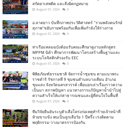
สกัดยาเสพติด และสิ่งผิดกฏหมาย
August 07, 2026
0
อ.ลาดยาว บันทึกภาพประวัติศาสตร์ "รวมพลังคนรักษ์
สุภาพ"ขยับกายพร้อมกันเพื่อเพิ่มกำลังให้ร่างกาย
August 07, 2026
0
ท่าเรือแหลมฉบังต้อนรับคณะศึกษาดูงานหลักสูตร
MPPM นิด้า ศึกษาการพัฒนาโครงสร้างพื้นฐานและ
ระบบโลจิสติกส์รองรับ EEC
August 07, 2026
0
พิพิธภัณฑ์ธรรมชาติ จัดการน้ำชุมชน ตามแนวพระ
ราชดำริ รัชกาลที่ 9 ชุมชนตำบลบางเคียน อำเภอ
ชุมแสง จังหวัดนครสวรรค์ เพื่อบอกเล่าเรื่องราวความ
เป็นมา สภาพปัญหา แนวทางการแก้ปัญหาน้ำนำไปสู่
ความสำเร็จให้แก่สาธารณชนและผู้ที่สนใจในพื้นที่
August 07, 2026
0
ทีมวิจัยยืนยันระบุตัวเสือโคร่งก่อเหตุทำร้ายเจ้าหน้าที่
ห้วยขาแข้ง พบเป็นลูกเสือวัย 1 ปีครึ่ง เร่งติดตาม
พฤติกรรม-วางมาตรการป้องกัน