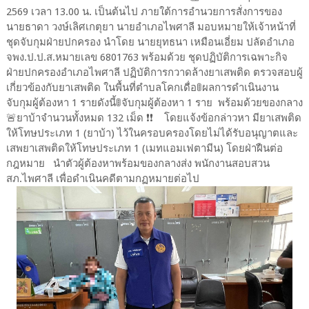
2569 เวลา 13.00 น. เป็นต้นไป ภายใต้การอำนวยการสั่งการของ
นายธาดา วงษ์เลิศเกตุยา นายอำเภอไพศาลี มอบหมายให้เจ้าหน้าที่
ชุดจับกุมฝ่ายปกครอง นำโดย นายยุทธนา เหมือนเอี่ยม ปลัดอำเภอ
จพง.ป.ป.ส.หมายเลข 6801763 พร้อมด้วย ชุดปฏิบัติการเฉพาะกิจ
ฝ่ายปกครองอำเภอไพศาลี ปฏิบัติการกวาดล้างยาเสพติด ตรวจสอบผู้
เกี่ยวข้องกับยาเสพติด ในพื้นที่ตำบลโคกเดื่อ🚦ผลการดำเนินงาน
จับกุมผู้ต้องหา 1 รายดังนี้🚦จับกุมผู้ต้องหา 1 ราย พร้อมด้วยของกลาง
🚨ยาบ้าจำนวนทั้งหมด 132 เม็ด ❗️❗️ โดยแจ้งข้อกล่าวหา มียาเสพติด
ให้โทษประเภท 1 (ยาบ้า) ไว้ในครอบครองโดยไม่ได้รับอนุญาตและ
เสพยาเสพติดให้โทษประเภท 1 (เมทแอมเฟตามีน) โดยฝ่าฝืนต่อ
กฎหมาย นำตัวผู้ต้องหาพร้อมของกลางส่ง พนักงานสอบสวน
สภ.ไพศาลี เพื่อดำเนินคดีตามกฏหมายต่อไป