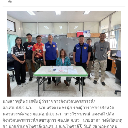
นางสาวชุติพร เสชัง ผู้ว่าราชการจังหวัดนครสวรรค์/
ผอ.ศอ.ปส.จ.นว. นายเศวต เพชรนุ้ย รองผู้ว่าราชการจังหวัด
นครสวรรค์/รอง ผอ.ศอ.ปส.จ.นว นางวัชราภรณ์ แตงหมี ปลัด
จังหวัดนครสวรรค์/เลขานุการ ศอ.ปส.จ.นว นายธาดา วงษ์เลิศเกตุ
ยา นายอำเภอไพศาลี/ผอ.ศป.ปส.อ.ไพศาลี🗓️ วันที่ 26 พฤษภาคม