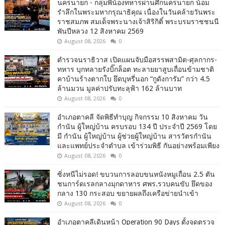
นครนายก - กลุ่มพี่น้องทหารผ่านศึกนครนายก น้อม
รำลึกในพระมหากรุณาธิคุณ เนื่องในวันคล้ายวันพระ
ราชสมภพ สมเด็จพระนางเจ้าสิริกิติ์ พระบรมราชชนนี
พันปีหลวง 12 สิงหาคม 2569
August 08, 2026
0
ตำรวจนราธิวาส เปิดแผนจับมือสรรพสามิต-ศุลกากร-
ทหาร บุกทลายรังบิ๊กล็อต ทะลายยาสูบเถื่อนข้ามชาติ
คาบ้านร้างตากใบ ยึดบุหรี่นอก “กูดังการัม” กว่า 4.5
ล้านมวน มูลค่าปรับทะลุฟ้า 162 ล้านบาท
August 08, 2026
0
อำเภอตาคลี จัดพิธีทำบุญ กิจกรรม 10 สิงหาคม วัน
กำนัน ผู้ใหญ่บ้าน ครบรอบ 134 ปี ประจำปี 2569 โดย
มี กำนัน ผู้ใหญ่บ้าน ผู้ช่วยผู้ใหญ่บ้าน สารวัตรกำนัน
และแพทย์ประจำตำบล เข้าร่วมพิธี กันอย่างพร้อมเพียง
August 08, 2026
0
ซิ่งหนีไม่รอด! ขบวนการลอบขนหนังหมูเถื่อน 2.5 ตัน
ชนการ์ดเรลกลางมุกดาหาร ศพร.รวบคนขับ ยึดของ
กลาง 130 กระสอบ ขยายผลถึงเครือข่ายนำเข้า
August 08, 2026
0
อำเภอตาคลีเดินหน้า Operation 90 Days ตั้งจุดตรวจ