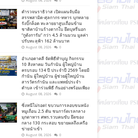
August 08, 2026
0
ตำรวจนราธิวาส เปิดแผนจับมือ
สรรพสามิต-ศุลกากร-ทหาร บุกทลาย
รังบิ๊กล็อต ทะลายยาสูบเถื่อนข้าม
ชาติคาบ้านร้างตากใบ ยึดบุหรี่นอก
“กูดังการัม” กว่า 4.5 ล้านมวน มูลค่า
ปรับทะลุฟ้า 162 ล้านบาท
August 08, 2026
0
อำเภอตาคลี จัดพิธีทำบุญ กิจกรรม
10 สิงหาคม วันกำนัน ผู้ใหญ่บ้าน
ครบรอบ 134 ปี ประจำปี 2569 โดยมี
กำนัน ผู้ใหญ่บ้าน ผู้ช่วยผู้ใหญ่บ้าน
สารวัตรกำนัน และแพทย์ประจำ
ตำบล เข้าร่วมพิธี กันอย่างพร้อมเพียง
August 08, 2026
0
ซิ่งหนีไม่รอด! ขบวนการลอบขนหนัง
หมูเถื่อน 2.5 ตัน ชนการ์ดเรลกลาง
มุกดาหาร ศพร.รวบคนขับ ยึดของ
กลาง 130 กระสอบ ขยายผลถึงเครือ
ข่ายนำเข้า
August 08, 2026
0