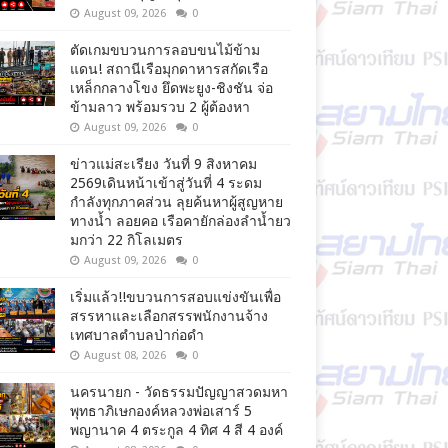
August 09, 2026
0
ตัดเกมขบวนการลอบขนไม้ข้าม
แดน! สถานีเรือมุกดาหารสกัดเรือ
เหล็กกลางโขง ยึดพะยูง-ชิงชัน จ่อ
ข้ามลาว พร้อมรวบ 2 ผู้ต้องหา
August 09, 2026
0
ข่าวแม่สะเรียง วันที่ 9 สิงหาคม
2569เดินหน้าเข้าสู่วันที่ 4 ระดม
กำลังทุกภาคส่วน ลุยค้นหาผู้สูญหาย
ทางน้ำ ลอยคอ เรือคายักล่องลำน้ำยว
มกว่า 22 กิโลเมตร
August 09, 2026
0
เริ่มแล้ว!!ขบวนการสอบแข่งขันเพื่อ
สรรหาและเลือกสรรพนักงานจ้าง
เทศบาลตำบลป่าก่อดำ
August 08, 2026
0
นครนายก - วัดธรรมปัญญาสวดมหา
พุทธาภิเษกองค์หลวงพ่อเสาร์ 5
พญานาค 4 ตระกูล 4 ทิศ 4 สี 4 องค์