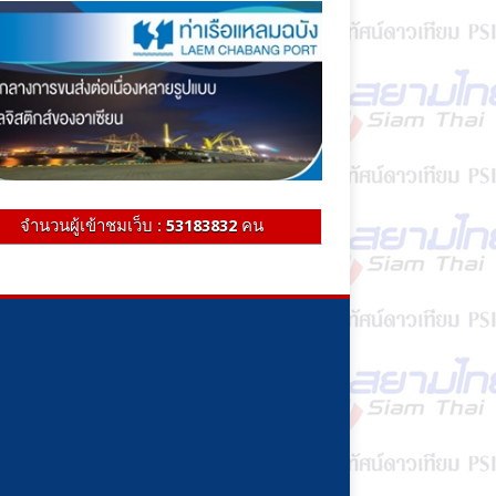
จำนวนผู้เข้าชมเว็บ :
53183832
คน