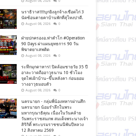
August 08, 2026
0
นราธิวาส!!!!บุกยิงลูกจ้างเชือดไก่ 3
นัดซ้อนตายคาบ้านพักที่สุไหงปาดี.
August 08, 2026
0
ฝ่ายปกครองอ.ท่าตำโก #Operation
90 Days ผ่าแผนยุทธการ 90 วัน
พิฆาตยาเสพติด
August 08, 2026
0
ระทึกมุกดาหาร! ปิดล้อมชายวัย 35 ปี
อาละวาดถืออาวุธนาน 10 ชั่วโมง
จุดไฟเผิาบ้าน–ขึ้นหลังคา ก่อนยอม
วางอาวุธมอบตัว
August 08, 2026
0
นครนายก - กลุ่มพี่น้องทหารผ่านศึก
นครนายก น้อมรำลึกในพระ
มหากรุณาธิคุณ เนื่องในวันคล้าย
วันพระราชสมภพ สมเด็จพระนางเจ้า
สิริกิติ์ พระบรมราชชนนีพันปีหลวง
12 สิงหาคม 2569