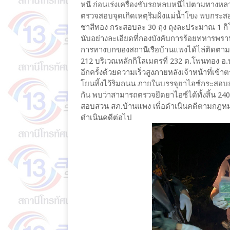
หนี ก่อนเร่งเครื่องขับรถหลบหนีไปตามทางหล
ตรวจสอบจุดเกิดเหตุริมฝั่งแม่น้ำโขง พบกระส
ชาสีทอง กระสอบละ 30 ถุง ถุงละประมาณ 1 ก
นับอย่างละเอียดที่กองบังคับการร้อยทหารพรา
การทางบกของสถานีเรือบ้านแพงได้ไล่ติดตาม
212 บริเวณหลักกิโลเมตรที่ 232 ต.โพนทอง อ.บ้า
อีกครั้งด้วยความเร็วสูงภายหลังเจ้าหน้าที่
โยนทิ้งไว้ริมถนน ภายในบรรจุยาไอซ์กระสอบละ
กัน พบว่าสามารถตรวจยึดยาไอซ์ได้ทั้งสิ้น 240
สอบสวน สภ.บ้านแพง เพื่อดำเนินคดีตามกฎหม
ดำเนินคดีต่อไป