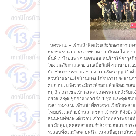
นครพนม – เจ้าหน้าที่หน่วยเรือรักษาความสง
ทหารพรานและหน่วยข่าวความมั่นคง ไล่ล่าข
พื้นที่ อ.บ้านแพง จ.นครพนม คนร้ายใช้อาวุธปืน
โขงและริมถนนสาย 212เมื่อวันที่ 4 เมษายน 2
บัญชาการ นรข. และ น.อ.แมนรัตน์ บุญสวัสดิ์ 
หัวหน้าสถานีเรือบ้านแพง ได้รับการประสานจา
ศปก.ทบ. แจ้งว่าจะมีการลักลอบลำเลียงยาเสพ
หมู่ 3 ต.นาเข อ.บ้านแพง จ.นครพนมหลังรับแจ้ง
ตรวจ 2 ชุด ชุดกำลังทางเรือ 1 ชุด และชุดสนับ
เวลา 18.40 น. เจ้าหน้าที่ตรวจพบเรือกีบเพลายา
ไทยบริเวณท้ายบ้านนาแขท่า เจ้าหน้าที่จึงป
หนุนทันทีขณะเดียวกัน เจ้าหน้าที่ทหารพรานที่เ
ยา มีกลุ่มบุคคลหลายคนกำลังช่วยกันแบกกระสอบ
ระสอบทิ้งและวิ่งหลบหนี ส่วนคนที่อยู่ภายในรถเ