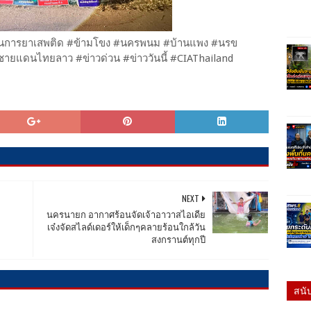
บวนการยาเสพติด #ข้ามโขง #นครพนม #บ้านแพง #นรข
ายแดนไทยลาว #ข่าวด่วน #ข่าววันนี้ #CIAThailand
NEXT
นครนายก อากาศร้อนจัดเจ้าอาวาสไอเดีย
เจ๋งจัดสไลด์เดอร์ให้เด็กๆคลายร้อนใกล้วัน
สงกรานต์ทุกปี
สนั