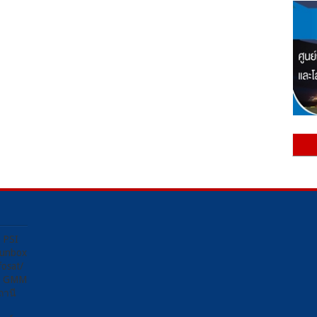
ง PSI
Sunbox
osat/
อง GMM
ถานี