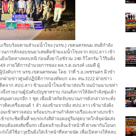
บเรียบร้อยตามลำแม่น้ำโขง (นรข.) เขตนครพนม สนธิกำลัง
บวนการลักลอบขนยาเสพติดข้ามแม่น้ำโขงจาก สปป.ลาว เข้า
ยิงเปิดทางหลบหนี ก่อนทิ้งยาไอซ์รวม 240 กิโลกรัม ไว้ริมฝั่ง
569 ภายใต้การอำนวยการของ พล.ร.ต.ณรงค์ เอมดี ผู้
ผู้บังคับการ นรข.เขตนครพนม โดย ว่าที่ ร.อ.เพชรนคร ผิวขำ
กฝ่ายข่าวศูนย์ปฏิบัติการกองทัพบก และ สน.3222 ฝ่ายข่าว
ติดจาก สปป.ลาว ข้ามแม่น้ำโขงเข้ามาส่งบริเวณบ้านนาแขท่า
จึงรายงานผู้บังคับบัญชาทราบ ก่อนสั่งการให้จัดกำลังซุ่มเฝ้า
สนุนทางบกอีก 1 ชุด เพื่อเฝ้าสกัดจับขบวนการดังกล่าวกระทั่ง
วติดเครื่องยนต์ 1 ลำ ล่องข้ามจากฝั่ง สปป.ลาว เข้ามายังฝั่ง
ิดล้อมเข้าตรวจสอบ พร้อมประสานกำลังทางเรือและทางบกเข้า
ข้าประชิดพื้นที่ พบรถเก๋งสีดำจอดอยู่ริมฟุตบาทใกล้จุดนัดส่ง
ต้องสงสัยขึ้นรถ เมื่อคนร้ายเห็นเจ้าหน้าที่ ต่างพากันโยนก
ก๋งได้ใช้อาวุธปืนยิงใส่เจ้าหน้าที่หลายนัด เพื่อเปิดทางให้หลบ