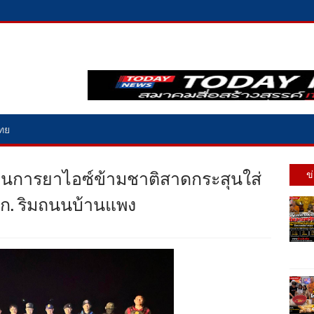
ไทย
บวนการยาไอซ์ข้ามชาติสาดกระสุนใส่
ข
0 กก. ริมถนนบ้านแพง