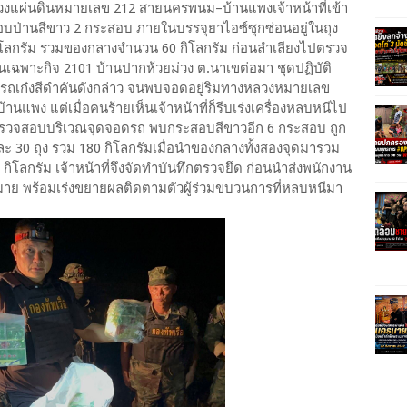
วงแผ่นดินหมายเลข 212 สายนครพนม–บ้านแพงเจ้าหน้าที่เข้า
อบป่านสีขาว 2 กระสอบ ภายในบรรจุยาไอซ์ซุกซ่อนอยู่ในถุง
ิโลกรัม รวมของกลางจำนวน 60 กิโลกรัม ก่อนลำเลียงไปตรวจ
นเฉพาะกิจ 2101 บ้านปากห้วยม่วง ต.นาเขต่อมา ชุดปฏิบัติ
รถเก๋งสีดำคันดังกล่าว จนพบจอดอยู่ริมทางหลวงหมายเลข
นแพง แต่เมื่อคนร้ายเห็นเจ้าหน้าที่ก็รีบเร่งเครื่องหลบหนีไป
เข้าตรวจสอบบริเวณจุดจอดรถ พบกระสอบสีขาวอีก 6 กระสอบ ถูก
 30 ถุง รวม 180 กิโลกรัมเมื่อนำของกลางทั้งสองจุดมารวม
 กิโลกรัม เจ้าหน้าที่จึงจัดทำบันทึกตรวจยึด ก่อนนำส่งพนักงาน
าย พร้อมเร่งขยายผลติดตามตัวผู้ร่วมขบวนการที่หลบหนีมา