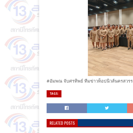
#อัมพณ จับศรทิพย์ ทีมข่าวท็อปนิวส์นครสวรร
TAGS:
RELATED POSTS