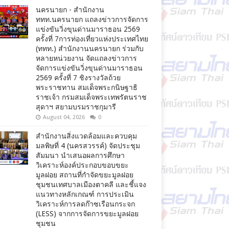
นครนายก - สำนักงาน
ททท.นครนายก แถลงข่าวการจัดการ
แข่งขันวิ่งขุนด่านมาราธอน 2569
ครั้งที่ 7การท่องเที่ยวแห่งประเทศไทย
(ททท.) สำนักงานนครนายก ร่วมกับ
หลายหน่วยงาน จัดแถลงข่าวการ
จัดการแข่งขันวิ่งขุนด่านมาราธอน
2569 ครั้งที่ 7 ชิงรางวัลถ้วย
พระราชทาน สมเด็จพระกนิษฐาธิ
ราชเจ้า กรมสมเด็จพระเทพรัตนราช
สุดาฯ สยามบรมราชกุมารี
August 04, 2026
0
สำนักงานสิ่งแวดล้อมและควบคุม
มลพิษที่ 4 (นครสวรรค์) จัดประชุม
สัมมนา นำเสนอผลการศึกษา
วิเคราะห์องค์ประกอบขอบขยะ
มูลฝอย สถานที่กำจัดขยะมูลฝอย
ชุมชนเทศบาลเมืองตาคลี และชี้แจง
แนวทางหลักเกณฑ์ การประเมิน
วิเคราะห์การลดก๊าซเรือนกระจก
(LESS) จากการจัดการขยะมูลฝอย
ชุมชน