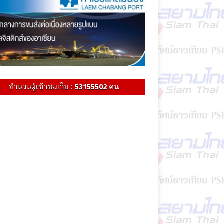
จำนวนผู้เข้าชมเว็บ :
53155502
คน