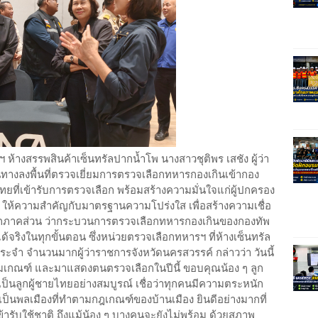
ฯ ห้างสรรพสินค้าเซ็นทรัลปากน้ำโพ นางสาวชุติพร เสชัง ผู้ว่า
างลงพื้นที่ตรวจเยี่ยมการตรวจเลือกทหารกองเกินเข้ากอง
ยที่เข้ารับการตรวจเลือก พร้อมสร้างความมั่นใจแก่ผู้ปกครอง
ติงาน ให้ความสำคัญกับมาตรฐานความโปร่งใส เพื่อสร้างความเชื่อ
งในทุกภาคส่วน ว่ากระบวนการตรวจเลือกทหารกองเกินของกองทัพ
ริงในทุกขั้นตอน ซึ่งหน่วยตรวจเลือกทหารฯ ที่ห้างเซ็นทรัล
ระจำ จำนวนมากผู้ว่าราชการจังหวัดนครสวรรค์ กล่าวว่า วันนี้
ามเกณฑ์ และมาแสดงตนตรวจเลือกในปีนี้ ขอบคุณน้อง ๆ ลูก
ี่เป็นลูกผู้ชายไทยอย่างสมบูรณ์ เชื่อว่าทุกคนมีความตระหนัก
 เป็นพลเมืองที่ทำตามกฎเกณฑ์ของบ้านเมือง ยินดีอย่างมากที่
้ารับใช้ชาติ ถึงแม้น้อง ๆ บางคนจะยังไม่พร้อม ด้วยสภาพ