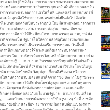
อองขนาดเล็ก (PM2.5) ภาคการเกษตร ของกระทรวงเกษตรและ
ับเคลื่อนมาตรการส่งเสริมการหยุดเผาในพื้นที่การเกษตร ใน
รทำการเกษตรปลอดการเผาในพื้นที่ และส่งเสริมการเกษตรที่
ศษวัสดุเหลือใช้ทางการเกษตรอย่างยั่งยืนต่อไป จังหวัด
ญหาไฟป่าหมอกควันเป็นประจำทุกปี โดยมีสาเหตุหลักมาจากการ
ษตร ซึ่งการเผาดังกล่าว ส่งผลกระทบต่อสุขภาพอนามัยของ
 กล่าวคือ ทำให้ดินเสื่อมโทรม ขาดความอุดมสมบูรณ์ ส่ง
ำกว่าที่ควรจะเป็น รัฐบาลได้ให้ความสำคัญในการป้องกันและ
ริมการเกษตรดำเนินการส่งเสริม “การหยุดเผาในพื้นที่
ละจิตสำนึกแก่เกษตรกรให้ตระหนักถึงผลกระทบจากการเผา
เกษตร ในการบริหารจัดการวัสดุเหลือใช้ทางการเกษตรอย่าง
งค์ความรู้ และระบบบริหารจัดการวัสดุเหลือใช้อย่างเป็น
ไม่เกิดประโยชน์ ทั้งที่สามารถนำกลับมาใช้ประโยชน์ในรูป
น การผลิตปุ๋ยหมัก วัสดุปลูก เชื้อเพลิงชีวมวล หรือการ
สริมให้เกษตรกรปรับเปลี่ยนแนวคิดจาก “No Burn” ไปสู่ “Green
อใช้ทางการเกษตรให้เกิดประโยชน์สูงสุด จะช่วยลดต้นทุนการ
ในระดับชุมชน อีกทั้งยังลดการปล่อยฝุ่นละอองขนาดเล็ก
่เกษตรซึ่งสอดคล้องกับนโยบายรัฐบาล ด้านการขับเคลื่อน
 และเป้าหมายการพัฒนาอย่างยั่งยืน (SDGs) ข้อที่ 2 “ขจัด
ย่างยั่งยืน” และข้อที่ 13 “การรับมือการเปลี่ยนแปลงสภาพ
รษฐกิจหมุนเวียนจากวัสดุเหลือใช้ทางการเกษตรไปสู่การเป็น