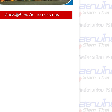
จำนวนผู้เข้าชมเว็บ :
53169071
คน