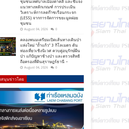
ชุมชนเทศบาลเมืองตาคลี และชี้แจง
แนวทางหลักเกณฑ์ การประเมิน
วิเคราะห์การลดก๊าซเรือนกระจก
(LESS) จากการจัดการขยะมูลฝอย
ชุมชน
August 04, 2026
0
คลองพนมเตรียมเปิดเส้นทางเดินป่า
แห่งใหม่ “ถ้ำแก้ว” 3 กิโลเมตร ดัน
ท่องเที่ยวเชิงนิเวศ ควบคู่อนุรักษ์ผืน
ป่า แก้ปัญหาช้างป่า และตรวจสิทธิ
ถือครองที่ดินสุราษฎร์ธานี –
August 04, 2026
0
บสนุนข่าวโดย