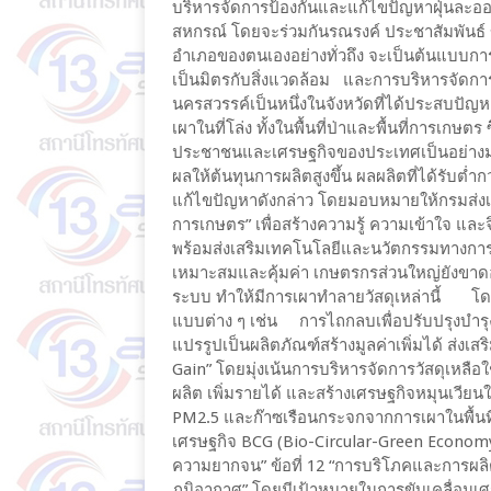
บริหารจัดการป้องกันและแก้ไขปัญหาฝุ่นละ
สหกรณ์ โดยจะร่วมกันรณรงค์ ประชาสัมพันธ์ ข
อำเภอของตนเองอย่างทั่วถึง จะเป็นต้นแบบกา
เป็นมิตรกับสิ่งแวดล้อม และการบริหารจัดการเ
นครสวรรค์เป็นหนึ่งในจังหวัดที่ได้ประสบปั
เผาในที่โล่ง ทั้งในพื้นที่ป่าและพื้นที่การเก
ประชาชนและเศรษฐกิจของประเทศเป็นอย่างมาก
ผลให้ต้นทุนการผลิตสูงขึ้น ผลผลิตที่ได้รับต่
แก้ไขปัญหาดังกล่าว โดยมอบหมายให้กรมส่งเส
การเกษตร” เพื่อสร้างความรู้ ความเข้าใจ แ
พร้อมส่งเสริมเทคโนโลยีและนวัตกรรมทางการ
เหมาะสมและคุ้มค่า เกษตรกรส่วนใหญ่ยังขาดอ
ระบบ ทำให้มีการเผาทำลายวัสดุเหล่านี้ โดย
แบบต่าง ๆ เช่น การไถกลบเพื่อปรับปรุงบำรุงดิ
แปรรูปเป็นผลิตภัณฑ์สร้างมูลค่าเพิ่มได้ ส่งเ
Gain” โดยมุ่งเน้นการบริหารจัดการวัสดุเหลื
ผลิต เพิ่มรายได้ และสร้างเศรษฐกิจหมุนเวียน
PM2.5 และก๊าซเรือนกระจกจากการเผาในพื้นที
เศรษฐกิจ BCG (Bio-Circular-Green Economy)
ความยากจน” ข้อที่ 12 “การบริโภคและการผลิตอ
ภูมิอากาศ” โดยมีเป้าหมายในการขับเคลื่อนเศ