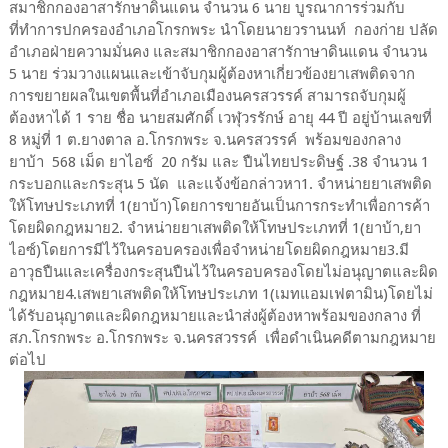
สมาชิกกองอาสารักษาดินแดน จำนวน 6 นาย บูรณาการร่วมกับ
ที่ทำการปกครองอำเภอโกรกพระ นำโดยนายวรานนท์ กองก่าย ปลัด
อำเภอฝ่ายความมั่นคง และสมาชิกกองอาสารักาษาดินแดน จำนวน
5 นาย ร่วมวางแผนและเข้าจับกุมผู้ต้องหาเกี่ยวข้องยาเสพติดจาก
การขยายผลในเขตพื้นที่อำเภอเมืองนครสวรรค์ สามารถจับกุมผู้
ต้องหาได้ 1 ราย ชื่อ นายสมศักดิ์ เวฬุวรรักษ์ อายุ 44 ปี อยู่บ้านเลขที่
8 หมู่ที่ 1 ต.ยางตาล อ.โกรกพระ จ.นครสวรรค์ พร้อมของกลาง
ยาบ้า 568 เม็ด ยาไอซ์ 20 กรัม และ ปืนไทยประดิษฐ์ .38 จำนวน 1
กระบอกและกระสุน 5 นัด และแจ้งข้อกล่าวหา1. จำหน่ายยาเสพติด
ให้โทษประเภทที่ 1(ยาบ้า)โดยการขายอันเป็นการกระทำเพื่อการค้า
โดยผิดกฎหมาย2. จำหน่ายยาเสพติดให้โทษประเภทที่ 1(ยาบ้า,ยา
ไอซ์)โดยการมีไว้ในครอบครองเพื่อจำหน่ายโดยผิดกฎหมาย3.มี
อาวุธปืนและเครื่องกระสุนปืนไว้ในครอบครองโดยไม่อนุญาตและผิด
กฎหมาย4.เสพยาเสพติดให้โทษประเภท 1(เมทแอมเฟตามิน)โดยไม่
ได้รับอนุญาตและผิดกฎหมายและนำส่งผู้ต้องหาพร้อมของกลาง ที่
สภ.โกรกพระ อ.โกรกพระ จ.นครสวรรค์ เพื่อดำเนินคดีตามกฎหมาย
ต่อไป