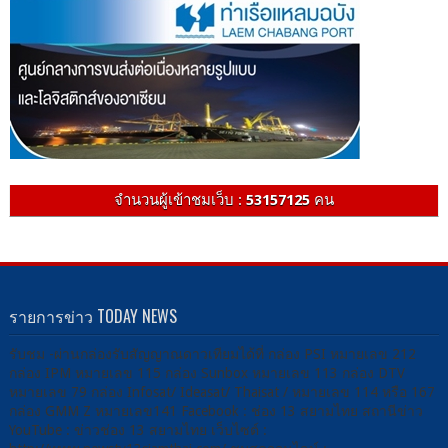
จำนวนผู้เข้าชมเว็บ :
53157125
คน
รายการข่าว TODAY NEWS
รับชม -ผ่านกล่องรับสัญญาณดาวเทียมได้ที่ กล่อง PSI หมายเลข 212
กล่อง IPM หมายเลข 115 กล่อง Sunbox หมายเลข 113 กล่อง DTV
หมายเลข 79 กล่อง Infosat/ Ideasat/ Thaisat / หมายเลข 114 หรือ 167
กล่อง GMM Z หมายเลข141 Facebook : ช่อง 13 สยามไทย สถานีข่าว
YouTube : ข่าวช่อง 13 สยามไทย เว็บไซต์ :