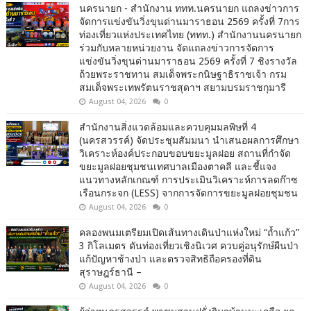
นครนายก - สำนักงาน ททท.นครนายก แถลงข่าวการ
จัดการแข่งขันวิ่งขุนด่านมาราธอน 2569 ครั้งที่ 7การ
ท่องเที่ยวแห่งประเทศไทย (ททท.) สำนักงานนครนายก
ร่วมกับหลายหน่วยงาน จัดแถลงข่าวการจัดการ
แข่งขันวิ่งขุนด่านมาราธอน 2569 ครั้งที่ 7 ชิงรางวัล
ถ้วยพระราชทาน สมเด็จพระกนิษฐาธิราชเจ้า กรม
สมเด็จพระเทพรัตนราชสุดาฯ สยามบรมราชกุมารี
August 04, 2026
0
สำนักงานสิ่งแวดล้อมและควบคุมมลพิษที่ 4
(นครสวรรค์) จัดประชุมสัมมนา นำเสนอผลการศึกษา
วิเคราะห์องค์ประกอบขอบขยะมูลฝอย สถานที่กำจัด
ขยะมูลฝอยชุมชนเทศบาลเมืองตาคลี และชี้แจง
แนวทางหลักเกณฑ์ การประเมินวิเคราะห์การลดก๊าซ
เรือนกระจก (LESS) จากการจัดการขยะมูลฝอยชุมชน
August 04, 2026
0
คลองพนมเตรียมเปิดเส้นทางเดินป่าแห่งใหม่ “ถ้ำแก้ว”
3 กิโลเมตร ดันท่องเที่ยวเชิงนิเวศ ควบคู่อนุรักษ์ผืนป่า
แก้ปัญหาช้างป่า และตรวจสิทธิถือครองที่ดิน
สุราษฎร์ธานี –
August 04, 2026
0