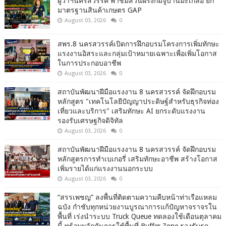
ผู้ว่าฯนครสวรรค์ พาชมสวนฝรั่งกิมจูบ้านมะเกลือ ยก
มาตรฐานสินค้าเกษตร GAP
August 03, 2026
0
สพร.8 นครสวรรค์เปิดการฝึกอบรมโครงการเพิ่มทักษะ
แรงงานอิสระและกลุ่มเป้าหมายเฉพาะเพื่อเพิ่มโอกาส
ในการประกอบอาชีพ
August 03, 2026
0
สถาบันพัฒนาฝีมือแรงงาน 8 นครสวรรค์ จัดฝึกอบรม
หลักสูตร "เทคโนโลยีปัญญาประดิษฐ์สำหรับธุรกิจท่อง
เที่ยวและบริการ" เสริมทักษะ AI ยกระดับแรงงาน
รองรับเศรษฐกิจดิจิทัล
August 03, 2026
0
สถาบันพัฒนาฝีมือแรงงาน 8 นครสวรรค์ จัดฝึกอบรม
หลักสูตรการทำเบเกอรี่ เสริมทักษะอาชีพ สร้างโอกาส
เพิ่มรายได้แก่แรงงานนอกระบบ
August 03, 2026
0
“สรรเพชญ” ลงพื้นที่ติดตามความคืบหน้าท่าเรือแหลม
ฉบัง กำชับทุกหน่วยงานบูรณาการแก้ปัญหาจราจรใน
พื้นที่ เร่งนำระบบ Truck Queue ทดลองใช้เดือนตุลาคม
นี้ พร้อมผลักดันการใช้พื้นที่ Buffer Zone รองรับรถ