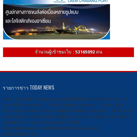
จำนวนผู้เข้าชมเว็บ :
53165092
คน
รายการข่าว TODAY NEWS
รับชม -ผ่านกล่องรับสัญญาณดาวเทียมได้ที่ กล่อง PSI หมายเลข 212
กล่อง IPM หมายเลข 115 กล่อง Sunbox หมายเลข 113 กล่อง DTV
หมายเลข 79 กล่อง Infosat/ Ideasat/ Thaisat / หมายเลข 114 หรือ 167
กล่อง GMM Z หมายเลข141 Facebook : ช่อง 13 สยามไทย สถานีข่าว
YouTube : ข่าวช่อง 13 สยามไทย เว็บไซต์ :
http://www.newstv13siamthai.com/ ชมสดออนไลน์ :
www.13livetv.com