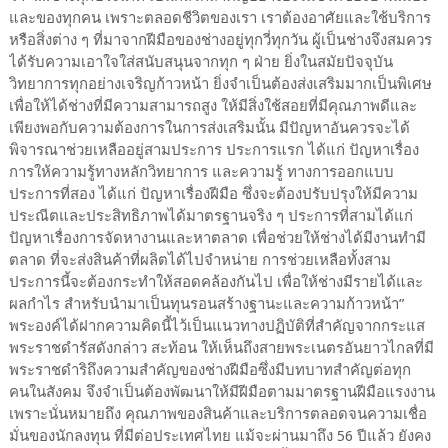
และของทุกคน เพราะตลอดชีวิตของเรา เราต้องอาศัยและใช้บริการ
หรือสิ่งต่าง ๆ ที่มาจากฝีมือของช่างอยู่ทุกวี่ทุกวัน ผู้เป็นช่างจึงสมควร
ได้รับความเอาใจใส่สนับสนุนจากทุก ๆ ฝ่าย ยิ่งในสมัยปัจจุบัน
วิทยาการทุกอย่างเจริญก้าวหน้า ยิ่งจำเป็นต้องส่งเสริมมากเป็นพิเศษ
เพื่อให้ได้ช่างที่มีความสามารถสูง ให้มีสิ่งใช้สอยที่มีคุณภาพดีและ
เพียงพอกับความต้องการในการส่งเสริมนั้น มีปัญหาอันควรจะได้
พิจารณาช่วยเหลืออยู่สามประการ ประการแรก ได้แก่ ปัญหาเรื่อง
การให้ความรู้ทางหลักวิทยาการ และความรู้ ทางการออกแบบ
ประการที่สอง ได้แก่ ปัญหาเรื่องฝีมือ ซึ่งจะต้องปรับปรุงให้มีความ
ประณีตและประสิทธิภาพได้มาตรฐานจริง ๆ ประการที่สามได้แก่
ปัญหาเรื่องการจัดหางานและหาตลาด เพื่อช่วยให้ช่างได้มีงานทำมี
ตลาด ที่จะส่งสินค้าที่ผลิตได้ไปจำหน่าย การช่วยเหลือทั้งสาม
ประการนี้จะต้องกระทำให้สอดคล้องกันไป เพื่อให้ช่างมีรายได้และ
ผลกำไร สำหรับนำมาเป็นทุนรอนสร้างฐานะและความก้าวหน้า”
พระองค์ได้ฝากความคิดนี้ไว้เป็นแนวทางปฏิบัติที่สำคัญจากกระแส
พระราชดำรัสดังกล่าว สะท้อน ให้เห็นถึงสายพระเนตรอันยาวไกลที่มี
พระราชดำริถึงความสำคัญของช่างฝีมือซึ่งมีบทบาทสำคัญต่อทุก
คนในสังคม จึงจำเป็นต้องพัฒนาให้มีฝีมือตามมาตรฐานฝีมือแรงงาน
เพราะนั่นหมายถึง คุณภาพของสินค้าและบริการตลอดจนความเชื่อ
มั่นของนักลงทุน ที่มีต่อประเทศไทย แม้จะผ่านมาถึง 56 ปีแล้ว ยังคง