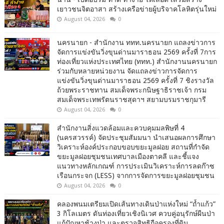
เยาวชนจิตอาสา สร้างเครือข่ายผู้บริจาคโลหิตรุ่นใหม่
August 04, 2026
0
นครนายก - สำนักงาน ททท.นครนายก แถลงข่าวการ
จัดการแข่งขันวิ่งขุนด่านมาราธอน 2569 ครั้งที่ 7การ
ท่องเที่ยวแห่งประเทศไทย (ททท.) สำนักงานนครนายก
ร่วมกับหลายหน่วยงาน จัดแถลงข่าวการจัดการ
แข่งขันวิ่งขุนด่านมาราธอน 2569 ครั้งที่ 7 ชิงรางวัล
ถ้วยพระราชทาน สมเด็จพระกนิษฐาธิราชเจ้า กรม
สมเด็จพระเทพรัตนราชสุดาฯ สยามบรมราชกุมารี
August 04, 2026
0
สำนักงานสิ่งแวดล้อมและควบคุมมลพิษที่ 4
(นครสวรรค์) จัดประชุมสัมมนา นำเสนอผลการศึกษา
วิเคราะห์องค์ประกอบขอบขยะมูลฝอย สถานที่กำจัด
ขยะมูลฝอยชุมชนเทศบาลเมืองตาคลี และชี้แจง
แนวทางหลักเกณฑ์ การประเมินวิเคราะห์การลดก๊าซ
เรือนกระจก (LESS) จากการจัดการขยะมูลฝอยชุมชน
August 04, 2026
0
คลองพนมเตรียมเปิดเส้นทางเดินป่าแห่งใหม่ “ถ้ำแก้ว”
3 กิโลเมตร ดันท่องเที่ยวเชิงนิเวศ ควบคู่อนุรักษ์ผืนป่า
แก้ปัญหาช้างป่า และตรวจสิทธิถือครองที่ดิน