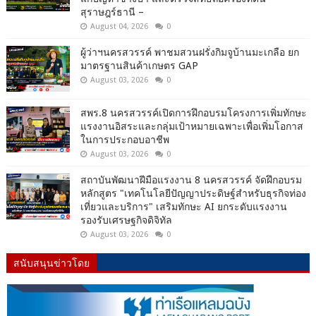
สุราษฎร์ธานี –
August 04, 2026
0
ผู้ว่าฯนครสวรรค์ พาชมสวนฝรั่งกิมจูบ้านมะเกลือ ยก
มาตรฐานสินค้าเกษตร GAP
August 03, 2026
0
สพร.8 นครสวรรค์เปิดการฝึกอบรมโครงการเพิ่มทักษะ
แรงงานอิสระและกลุ่มเป้าหมายเฉพาะเพื่อเพิ่มโอกาส
ในการประกอบอาชีพ
August 03, 2026
0
สถาบันพัฒนาฝีมือแรงงาน 8 นครสวรรค์ จัดฝึกอบรม
หลักสูตร "เทคโนโลยีปัญญาประดิษฐ์สำหรับธุรกิจท่อง
เที่ยวและบริการ" เสริมทักษะ AI ยกระดับแรงงาน
รองรับเศรษฐกิจดิจิทัล
August 03, 2026
0
สนับสนุนข่าวโดย