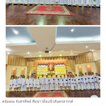
#อัมพณ จับศรทิพย์ ทีมข่าวท็อปนิวส์นครสวรรค์