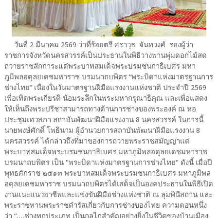
วันที่ 2 มีนาคม 2569 ว่าที่ร้อยตรี ศราวุธ จันทวงศ์ รองผู้ว่า
ราชการจังหวัดนครสวรรค์เป็นประธานในพิธีวางพานพุ่มดอกไม้สด
ถวายราชสักการะแด่พระบาทสมเด็จพระบรมชนกาธิเบศร มหา
ภูมิพลอดุลยเดชมหาราช บรมนาถบพิตร “พระบิดาแห่งมาตรฐานการ
ช่างไทย” เนื่องในวันมาตรฐานฝีมือแรงงานแห่งชาติ ประจำปี 2569
เพื่อเทิดพระเกียรติ น้อมระลึกในพระมหากรุณาธิคุณ และเพื่อแสดง
ให้เห็นถึงพระปรีชาสามารถทางด้านการช่างของพระองค์ ณ หอ
ประชุมเทวสภา สถาบันพัฒนาฝีมือแรงงาน 8 นครสวรรค์ ในการนี้
นายพงษ์ศักดิ์ โพธินาม ผู้อำนวยการสถาบันพัฒนาฝีมือแรงงาน 8
นครสวรรค์ ได้กล่าวถึงที่มาของการถวายพระราชสมัญญาแด่
พระบาทสมเด็จพระบรมชนกาธิเบศร มหาภูมิพลอดุลยเดชมหาราช
บรมนาถบพิตร เป็น "พระบิดาแห่งมาตรฐานการช่างไทย" ดังนี้ เมื่อปี
พุทธศักราช ๒๕๑๓ พระบาทสมเด็จพระบรมชนกาธิเบศร มหาภูมิพล
อดุลยเดชมหาราช บรมนาถบพิตรได้เสด็จเป็นองคประธานในพิธีเปิด
งานแนะแนวอาชีพและแข่งขันฝีมือช่างแห่งชาติ ณ ลุมพินีสถาน และ
พระราชทานพระราชดำรัสเกี่ยวกับการช่างของไทย ความตอนหนึ่ง
ว่า “....ช่างทุกประเภท เป็นกลไกสำคัญอย่างยิ่งในชีวิตของบ้านเมือง