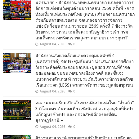
นครนายก - สำนักงาน ททท.นครนายก แถลงข่าวการ
จัดการแข่งขันวิ่งขุนด่านมาราธอน 2569 ครั้งที่ 7การ
ท่องเที่ยวแห่งประเทศไทย (ททท.) สำนักงานนครนายก
ร่วมกับหลายหน่วยงาน จัดแถลงข่าวการจัดการ
แข่งขันวิ่งขุนด่านมาราธอน 2569 ครั้งที่ 7 ชิงรางวัล
ถ้วยพระราชทาน สมเด็จพระกนิษฐาธิราชเจ้า กรม
สมเด็จพระเทพรัตนราชสุดาฯ สยามบรมราชกุมารี
August 04, 2026
0
สำนักงานสิ่งแวดล้อมและควบคุมมลพิษที่ 4
(นครสวรรค์) จัดประชุมสัมมนา นำเสนอผลการศึกษา
วิเคราะห์องค์ประกอบขอบขยะมูลฝอย สถานที่กำจัด
ขยะมูลฝอยชุมชนเทศบาลเมืองตาคลี และชี้แจง
แนวทางหลักเกณฑ์ การประเมินวิเคราะห์การลดก๊าซ
เรือนกระจก (LESS) จากการจัดการขยะมูลฝอยชุมชน
August 04, 2026
0
คลองพนมเตรียมเปิดเส้นทางเดินป่าแห่งใหม่ “ถ้ำแก้ว”
3 กิโลเมตร ดันท่องเที่ยวเชิงนิเวศ ควบคู่อนุรักษ์ผืนป่า
แก้ปัญหาช้างป่า และตรวจสิทธิถือครองที่ดิน
สุราษฎร์ธานี –
August 04, 2026
0
ผู้ว่าฯนครสวรรค์ พาชมสวนฝรั่งกิมจูบ้านมะเกลือ ยก