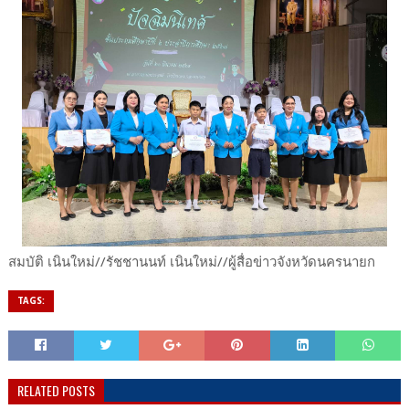
สมบัติ เนินใหม่//รัชชานนท์ เนินใหม่//ผู้สื่อข่าวจังหวัดนครนายก
TAGS:
RELATED POSTS