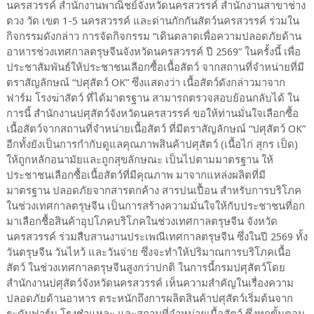
นครสวรรค์ สำนักงานพาณิชย์จังหวัดนครสวรรค์ สำนักงานสาขาช่าง
ตวง วัด เขต 1-5 นครสวรรค์ และด่านกักกันสัตว์นครสวรรค์ ร่วมใน
กิจกรรมดังกล่าว การจัดกิจกรรม “เดินตลาดเพื่อความปลอดภัยด้าน
อาหารช่วงเทศกาลตรุษจีนจังหวัดนครสวรรค์ ปี 2569” ในครั้งนี้ เพื่อ
ประชาสัมพันธ์ให้ประชาชนเลือกซื้อเนื้อสัตว์ จากสถานที่จำหน่ายที่มี
ตราสัญลักษณ์ “ปศุสัตว์ OK” ซึ่งแสดงว่า เนื้อสัตว์ดังกล่าวมาจาก
ฟาร์ม โรงฆ่าสัตว์ ที่ได้มาตรฐาน สามารถตรวจสอบย้อนกลับได้ ใน
การนี้ สำนักงานปศุสัตว์จังหวัดนครสวรรค์ ขอให้ท่านมั่นใจเลือกซื้อ
เนื้อสัตว์จากสถานที่จำหน่ายเนื้อสัตว์ ที่มีตราสัญลักษณ์ “ปศุสัตว์ OK”
อีกทั้งยังเป็นการกำกับดูแลคุณภาพสินค้าปศุสัตว์ (เนื้อไก่ สุกร เป็ด)
ให้ถูกหลักอนามัยและถูกสุขลักษณะ เป็นไปตามมาตรฐาน ให้
ประชาชนเลือกซื้อเนื้อสัตว์ที่มีคุณภาพ มาจากแหล่งผลิตที่มี
มาตรฐาน ปลอดภัยจากสารตกค้าง สารปนเปื้อน สำหรับการบริโภค
ในช่วงเทศกาลตรุษจีน เป็นการสร้างความมั่นใจให้กับประชาชนที่อก
มาเลือกชื้อสินค้าอุปโภคบริโภคในช่วงเทศกาลตรุษจีน จังหวัด
นครสวรรค์ ร่วมสืบสานงานประเพณีเทศกาลตรุษจีน ซึ่งในปี 2569 ทั้ง
วันตรุษจีน วันไหว้ และวันจ่าย ซึ่งจะทำให้ปริมาณการบริโภคเนื้อ
สัตว์ ในช่วงเทศกาลตรุษจีนสูงกว่าปกติ ในการนี้กรมปศุสัตว์โดย
สำนักงานปศุสัตว์จังหวัดนครสวรรค์ เห็นความสำคัญในเรื่องความ
ปลอดภัยด้านอาหาร ตระหนักถึงการผลิตสินค้าปศุสัตว์เริ่มต้นจาก