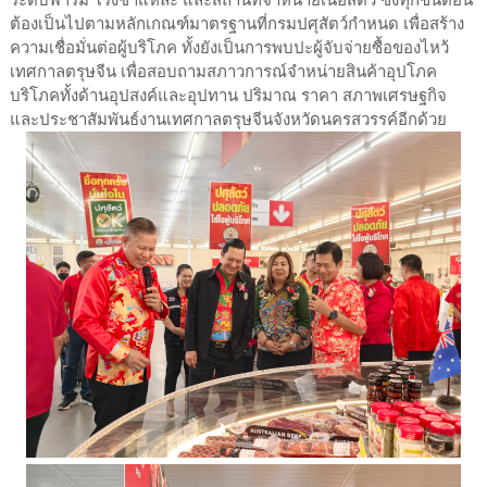
ระดับฟาร์ม โรงชำแหละ และสถานที่จำหน่ายเนื้อสัตว์ ซึ่งทุกขั้นตอน
ต้องเป็นไปตามหลักเกณฑ์มาตรฐานที่กรมปศุสัตว์กำหนด เพื่อสร้าง
ความเชื่อมั่นต่อผู้บริโภค ทั้งยังเป็นการพบปะผู้จับจ่ายซื้อของไหว้
เทศกาลตรุษจีน เพื่อสอบถามสภาวการณ์จำหน่ายสินค้าอุปโภค
บริโภคทั้งด้านอุปสงค์และอุปทาน ปริมาณ ราคา สภาพเศรษฐกิจ
และประชาสัมพันธ์งานเทศกาลตรุษจีนจังหวัดนครสวรรค์อีกด้วย