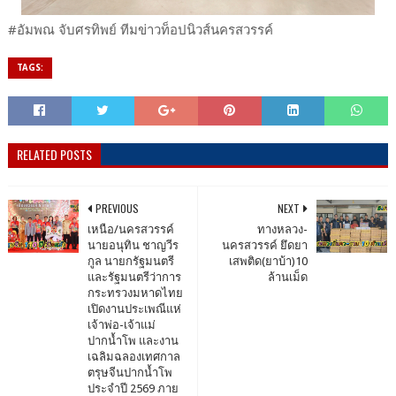
#อัมพณ จับศรทิพย์ ทีมข่าวท็อปนิวส์นครสวรรค์
TAGS:
RELATED POSTS
PREVIOUS
NEXT
เหนือ/นครสวรรค์
ทางหลวง-
นายอนุทิน ชาญวีร
นครสวรรค์ ยึดยา
กูล นายกรัฐมนตรี
เสพติด(ยาบ้า)10
และรัฐมนตรีว่าการ
ล้านเม็ด
กระทรวงมหาดไทย
เปิดงานประเพณีแห่
เจ้าพ่อ-เจ้าแม่
ปากน้ำโพ และงาน
เฉลิมฉลองเทศกาล
ตรุษจีนปากน้ำโพ
ประจำปี 2569 ภาย