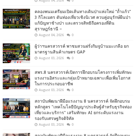
August 04, 2026
0
คลองพนมเตรียมเปิดเส้นทางเดินป่าแห่งใหม่ “ถ้ำแก้ว”
3 กิโลเมตร ดันท่องเที่ยวเชิงนิเวศ ควบคู่อนุรักษ์ผืนป่า
แก้ปัญหาช้างป่า และตรวจสิทธิถือครองที่ดิน
สุราษฎร์ธานี –
August 04, 2026
0
ผู้ว่าฯนครสวรรค์ พาชมสวนฝรั่งกิมจูบ้านมะเกลือ ยก
มาตรฐานสินค้าเกษตร GAP
August 03, 2026
0
สพร.8 นครสวรรค์เปิดการฝึกอบรมโครงการเพิ่มทักษะ
แรงงานอิสระและกลุ่มเป้าหมายเฉพาะเพื่อเพิ่มโอกาส
ในการประกอบอาชีพ
August 03, 2026
0
สถาบันพัฒนาฝีมือแรงงาน 8 นครสวรรค์ จัดฝึกอบรม
หลักสูตร "เทคโนโลยีปัญญาประดิษฐ์สำหรับธุรกิจท่อง
เที่ยวและบริการ" เสริมทักษะ AI ยกระดับแรงงาน
รองรับเศรษฐกิจดิจิทัล
August 03, 2026
0
สถาบันพัฒนาฝีมือแรงงาน 8 นครสวรรค์ จัดฝึกอบรม