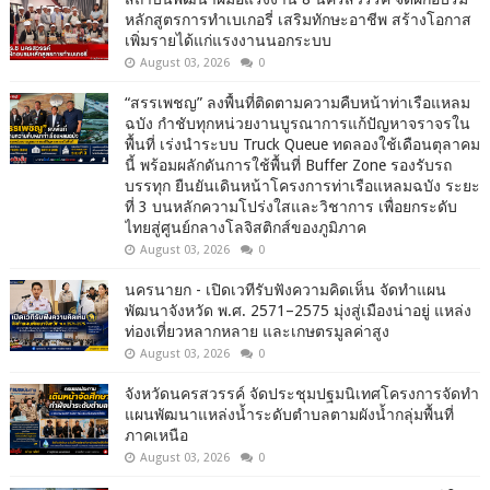
หลักสูตรการทำเบเกอรี่ เสริมทักษะอาชีพ สร้างโอกาส
เพิ่มรายได้แก่แรงงานนอกระบบ
August 03, 2026
0
“สรรเพชญ” ลงพื้นที่ติดตามความคืบหน้าท่าเรือแหลม
ฉบัง กำชับทุกหน่วยงานบูรณาการแก้ปัญหาจราจรใน
พื้นที่ เร่งนำระบบ Truck Queue ทดลองใช้เดือนตุลาคม
นี้ พร้อมผลักดันการใช้พื้นที่ Buffer Zone รองรับรถ
บรรทุก ยืนยันเดินหน้าโครงการท่าเรือแหลมฉบัง ระยะ
ที่ 3 บนหลักความโปร่งใสและวิชาการ เพื่อยกระดับ
ไทยสู่ศูนย์กลางโลจิสติกส์ของภูมิภาค
August 03, 2026
0
นครนายก - เปิดเวทีรับฟังความคิดเห็น จัดทำแผน
พัฒนาจังหวัด พ.ศ. 2571–2575 มุ่งสู่เมืองน่าอยู่ แหล่ง
ท่องเที่ยวหลากหลาย และเกษตรมูลค่าสูง
August 03, 2026
0
จังหวัดนครสวรรค์ จัดประชุมปฐมนิเทศโครงการจัดทำ
แผนพัฒนาแหล่งน้ำระดับตำบลตามผังน้ำกลุ่มพื้นที่
ภาคเหนือ
August 03, 2026
0