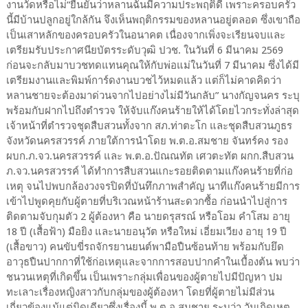
งานวัดหรือไม่“ยืนยันว่าหลานฉันมีความประพฤติดี เพราะครอบครัว
นี้มีบ้านปลูกอยู่ใกล้กัน จึงเห็นพฤติกรรมของหลานอยู่ตลอด ซึ่งเขาถือ
เป็นเสาหลักของครอบครัวในอนาคต เนื่องจากเพิ่งจะเรียนจบและ
เตรียมรับประกาศนียบัตรระดับวุฒิ ปวช. ในวันที่ 6 มีนาคม 2569
ก่อนจะกลับมาบวชทดแทนคุณให้กับพ่อแม่ในวันที่ 7 มีนาคม ซึ่งได้มี
เตรียมงานและพิมพ์การ์ดงานบวชไว้หมดแล้ว แต่ก็ไม่คาดคิดว่า
หลานชายจะต้องมาด่วนจากไปอย่างไม่มีวันกลับ” นางกัญจนคร ระบุ
พร้อมกับฝากไปถึงตำรวจ ให้จับแก๊งคนร้ายให้ได้โดยไวกระทั่งล่าสุด
เจ้าหน้าที่ตำรวจชุดสืบสวนทั้งจาก สภ.ท่าตะโก และชุดสืบสวนภูธร
จังหวัดนครสวรรค์ ภายใต้การนำโดย พ.ต.อ.สมชาย จันทร์คง รอง
ผบก.ภ.จว.นครสวรรค์ และ พ.ต.อ.ปัณณทัต เศวตะทัต ผกก.สืบสวน
ภ.จว.นครสวรรค์ ได้ทำการสืบสวนแกะรอยติดตามแก๊งคนร้ายที่ก่อ
เหตุ จนไปพบกล้องวงจรปิดที่บันทึกภาพสำคัญ นาทีแก๊งคนร้ายมีการ
เข้าไปพูดคุยกับผู้ตายที่บริเวณหน้าร้านสะดวกซื้อ ก่อนนำไปสู่การ
ติดตามจับกุมตัว 2 ผู้ต้องหา คือ นายดรุสรณ์ หรือโอม คำโสม อายุ
18 ปี (เสื้อฟ้า) มือยิง และนายอนุวัต หรือใหม่ เอี่ยมเวียง อายุ 19 ปี
(เสื้อขาว) คนขับขี่รถจักรยานยนต์พามือปืนซ้อนท้าย พร้อมกับยึด
อาวุธปืนปากกาที่ใช้ก่อเหตุและจากการสอบปากคำในเบื้องต้น พบว่า
ชนวนเหตุที่เกิดขึ้น เป็นเพราะกลุ่มเพื่อนของผู้ตายไปมีปัญหา ปม
ทะเลาะเรื่องหญิงสาวกับกลุ่มของผู้ต้องหา โดยที่ผู้ตายไม่มีส่วน
เกี่ยวข้องแม้แต่นิดเดียวซึ่งเรื่องนี้ พ.ต.อ.สมชาย ระบุว่า วันเกิดเหตุ