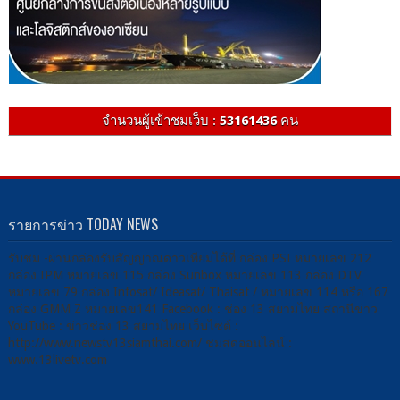
จำนวนผู้เข้าชมเว็บ :
53161436
คน
รายการข่าว TODAY NEWS
รับชม -ผ่านกล่องรับสัญญาณดาวเทียมได้ที่ กล่อง PSI หมายเลข 212
กล่อง IPM หมายเลข 115 กล่อง Sunbox หมายเลข 113 กล่อง DTV
หมายเลข 79 กล่อง Infosat/ Ideasat/ Thaisat / หมายเลข 114 หรือ 167
กล่อง GMM Z หมายเลข141 Facebook : ช่อง 13 สยามไทย สถานีข่าว
YouTube : ข่าวช่อง 13 สยามไทย เว็บไซต์ :
http://www.newstv13siamthai.com/ ชมสดออนไลน์ :
www.13livetv.com