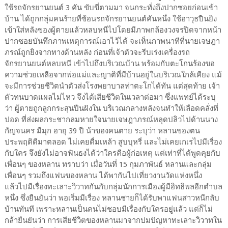
ใช้รถจักรยานยนต์ 3 คัน ขับขี่ตามมา จนกระทั่งถึงปากซอยก่อนเข้า
บ้าน ได้ถูกกลุ่มคนร้ายที่ซ้อนรถจักรยานยนต์คันหนึ่ง ใช้อาวุธปืนยิง
เข้าใส่หลังของผู้ตายแล้วหลบหนีไปโดยมีภาพกล้องวงจรปิดจากหน้า
ปากซอยบันทึกภาพเหตุการณ์เอาไว้ได้ จะเห็นภาพนาทีที่นายเจษฎา
ภรณ์ถูกยิงจากทางด้านหลัง ก่อนที่เจ้าตัวจะรีบเร่งเครื่องรถ
จักรยานยนต์หลบหนี เข้าไปถึงบริเวณบ้าน พร้อมกับตะโกนร้องขอ
ความช่วยเหลือจากพ่อแม่และญาติที่มีบ้านอยู่ในบริเวณใกล้เคียง แม้
จะมีการช่วยชีวิตนำตัวส่งโรงพยาบาลท่าตะโกได้ทัน แต่สุดท้าย เจ้า
ตัวทนบาดแผลไม่ไหว จึงได้เสียชีวิตในเวลาต่อมา ซึ่งแพทย์ได้ระบุ
ว่า ผู้ตายถูกลูกกระสุนปืนฝังใน บริเวณกลางหลังจนทำให้เลือดคลั่งที่
ปอด ที่ส่งผลกระชากลมหายใจนายเจษฎาภรณ์หลุดปลิวไปด้านนาง
กัญจนคร มีมุก อายุ 39 ปี น้าของคนตาย ระบุว่า หลานของตน
ประพฤติดีมาตลอด ไม่เคยดื่มเหล้า สูบบุหรี่ และไม่เคยเกเรไปมีเรื่อง
กับใคร จึงยังไม่อาจฟันธงได้ว่าใครคือผู้ก่อเหตุ แต่เท่าที่ได้พูดคุยกับ
เพื่อนๆ ของหลาน ทราบว่า เมื่อวันที่ 15 กุมภาพันธ์ หลานและกลุ่ม
เพื่อนๆ รวมถึงแฟนของหลาน ได้พากันไปเที่ยวงานวัดแห่งหนึ่ง
แล้วไปมีเรื่องทะเลาะวิวาทกันกับกลุ่มนักการเมืองผู้มีอิทธิพลอีกตำบล
หนึ่ง ซึ่งยืนยันว่า พอเริ่มมีเรื่อง หลานชายก็ได้รับพาแฟนสาวหนีกลับ
บ้านทันที เพราะหลานเป็นคนไม่ชอบมีเรื่องกับใครอยู่แล้ว แต่ก็ไม่
กล้ายืนยันว่า การเสียชีวิตของหลานมาจากปมปัญหาทะเลาะวิวาทใน