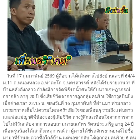
วันที่ 17 กุมภาพันธ์ 2569 ผู้สื่อข่าวได้เดินทางไปยังบ้านเลขที่ 64/4
ม.11 ต.หนองหลวง อ.ท่าตะโก จ.นครสวรรค์ หลังได้รับรายงานว่า ที่
บ้านหลังดังกล่าว กำลังมีการจัดพิธีรดน้ำศพให้กับนายเจษฎาภรณ์
กรากล้า อายุ 20 ปี ซึ่งเสียชีวิตจากการถูกกลุ่มคนร้ายใช้อาวุธปืนยิง
เมื่อช่วงเวลา 22.15 น. ของวันที่ 16 กุมภาพันธ์ ที่ผ่านมา ท่ามกลาง
บรรยากาศเต็มไปความโศกเศร้าเสียใจของเพื่อนๆ รวมถึงแฟนสาว
และพ่อแม่ญาติพี่น้องของผู้เสียชีวิต ต่างรู้สึกสะเทือนใจจากการจาก
ไปไม่มีวันกลับจากการสอบถามนายณภัทร รัตนประเสริฐ อายุ 24 ปี
เพื่อนรุ่นน้องได้เล่าถึงเหตุการณ์ว่า ผู้ตายได้ขี่รถจักรยานยนต์ไปซื้อ
มาม่าที่ร้านสะดวกซื้อใกล้บ้าน แต่พอขากลับ ได้ถูกกลุ่มคนร้าย 6 คน