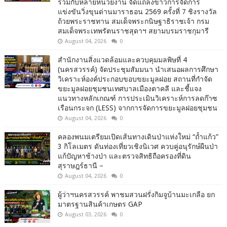
ร่วมกับหลายหน่วยงาน จัดแถลงข่าวการจัดการ
แข่งขันวิ่งขุนด่านมาราธอน 2569 ครั้งที่ 7 ชิงรางวัล
ถ้วยพระราชทาน สมเด็จพระกนิษฐาธิราชเจ้า กรม
สมเด็จพระเทพรัตนราชสุดาฯ สยามบรมราชกุมารี
August 04, 2026
0
สำนักงานสิ่งแวดล้อมและควบคุมมลพิษที่ 4
(นครสวรรค์) จัดประชุมสัมมนา นำเสนอผลการศึกษา
วิเคราะห์องค์ประกอบขอบขยะมูลฝอย สถานที่กำจัด
ขยะมูลฝอยชุมชนเทศบาลเมืองตาคลี และชี้แจง
แนวทางหลักเกณฑ์ การประเมินวิเคราะห์การลดก๊าซ
เรือนกระจก (LESS) จากการจัดการขยะมูลฝอยชุมชน
August 04, 2026
0
คลองพนมเตรียมเปิดเส้นทางเดินป่าแห่งใหม่ “ถ้ำแก้ว”
3 กิโลเมตร ดันท่องเที่ยวเชิงนิเวศ ควบคู่อนุรักษ์ผืนป่า
แก้ปัญหาช้างป่า และตรวจสิทธิถือครองที่ดิน
สุราษฎร์ธานี –
August 04, 2026
0
ผู้ว่าฯนครสวรรค์ พาชมสวนฝรั่งกิมจูบ้านมะเกลือ ยก
มาตรฐานสินค้าเกษตร GAP
August 03, 2026
0