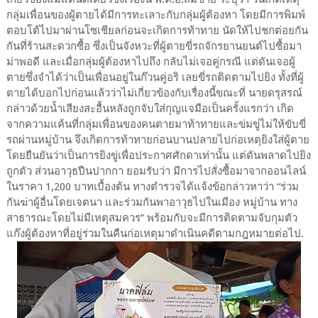
กลุ่มเพื่อนของผู้ตายได้มีการทะเลาะกับกลุ่มผู้ต้องหา โดยมีการพิมพ์
ตอบโต้ไปมาผ่านโซเชียลก่อนจะเกิดการท้าทาย นัดให้ไปชกต่อยกัน
กันที่ร้านสะดวกซื้อ ซึ่งเป็นจังหวะที่ผู้ตายขี่รถจักรยานยนต์ไปซื้อมา
ม่าพอดี และเมื่อกลุ่มผู้ต้องหาไปถึง กลับไม่เจอคู่กรณี แต่ดันเจอผู้
ตายซึ่งจำได้ว่าเป็นเพื่อนอยู่ในก๊วนคู่อริ เลยขี่รถติดตามไปยิง ทั้งที่ผู้
ตายได้บอกไปก่อนแล้วว่าไม่เกี่ยวข้องกับเรื่องนี้ขณะที่ นายดรุสรณ์
กล่าวด้วยน้ำเสียงสะอื้นหลังถูกจับใส่กุญแจมือเป็นครั้งแรกว่า เกิด
จากความแค้นที่กลุ่มเพื่อนของคนตายมาท้าทายและข่มขู่ไม่ให้ขับขี่
รถผ่านหมู่บ้าน จึงเกิดการท้าทายก่อนบานปลายไปก่อเหตุยิงใส่ผู้ตาย
โดยยืนยันว่าเป็นการยิงขู่เพื่อประกาศศักดาเท่านั้น แต่ดันพลาดไปยิง
ถูกตัว ส่วนอาวุธปืนปากกา ยอมรับว่า มีการไปสั่งซื้อมาจากออนไลน์
ในราคา 1,200 บาทเบื้องต้น ทางตำรวจได้แจ้งข้อกล่าวหาว่า “ร่วม
กันฆ่าผู้อื่นโดยเจตนา และร่วมกันพาอาวุธไปในเมือง หมู่บ้าน ทาง
สาธารณะโดยไม่มีเหตุสมควร” พร้อมกับจะมีการติดตามจับกุมตัว
แก๊งผู้ต้องหาที่อยู่ร่วมในคืนก่อเหตุมาดำเนินคดีตามกฎหมายต่อไป.