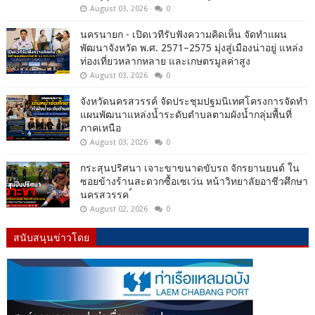
August 03, 2026
0
นครนายก - เปิดเวทีรับฟังความคิดเห็น จัดทำแผน
พัฒนาจังหวัด พ.ศ. 2571–2575 มุ่งสู่เมืองน่าอยู่ แหล่ง
ท่องเที่ยวหลากหลาย และเกษตรมูลค่าสูง
August 03, 2026
0
จังหวัดนครสวรรค์ จัดประชุมปฐมนิเทศโครงการจัดทำ
แผนพัฒนาแหล่งน้ำระดับตำบลตามผังน้ำกลุ่มพื้นที่
ภาคเหนือ
August 03, 2026
0
กระสุนปริศนา เจาะขาขนาดขับรถ จักรยานยนต์ ใน
ซอยข้างร้านสะดวกซื้อเซเว่น หน้าวิทยาลัยอาชีวศึกษา
นครสวรรค ์
August 02, 2026
0
สนับสนุนข่าวโดย