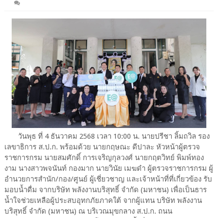
วันพุธ ที่ 4 ธันวาคม 2568 เวลา 10:00 น. นายปรีชา ลิ้มถวิล รอง
เลขาธิการ ส.ป.ก. พร้อมด้วย นายกฤษณะ ดีปาละ หัวหน้าผู้ตรวจ
ราชการกรม นายสมศักดิ์ การเจริญกุลวงศ์ นายกฤตวิทย์ พิมพ์ทอง
งาม นางสาวพจนันท์ กองมาก นายวินัย เมฆดำ ผู้ตรวจราชการกรม ผู้
อำนวยการสำนัก/กอง/ศูนย์ ผู้เชี่ยวชาญ และเจ้าหน้าที่ที่เกี่ยวข้อง รับ
มอบน้ำดื่ม จากบริษัท พลังงานบริสุทธิ์ จำกัด (มหาชน) เพื่อเป็นธาร
น้ำใจช่วยเหลือผู้ประสบอุทกภัยภาคใต้ จากผู้แทน บริษัท พลังงาน
บริสุทธิ์ จำกัด (มหาชน) ณ บริเวณมุขกลาง ส.ป.ก. ถนน