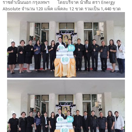
ราชดำเนินนอก กรุงเทพฯ โดยบริจาค น้ำดื่ม ตรา Energy
Absolute จำนวน 120 แพ็ค แพ็คละ 12 ขวด รวมเป็น 1,440 ขวด