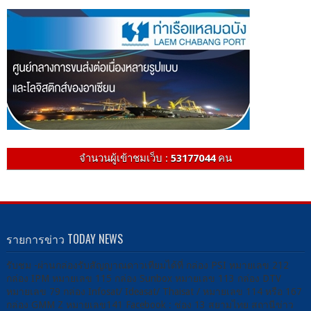
จำนวนผู้เข้าชมเว็บ :
53177044
คน
รายการข่าว TODAY NEWS
รับชม -ผ่านกล่องรับสัญญาณดาวเทียมได้ที่ กล่อง PSI หมายเลข 212
กล่อง IPM หมายเลข 115 กล่อง Sunbox หมายเลข 113 กล่อง DTV
หมายเลข 79 กล่อง Infosat/ Ideasat/ Thaisat / หมายเลข 114 หรือ 167
กล่อง GMM Z หมายเลข141 Facebook : ช่อง 13 สยามไทย สถานีข่าว