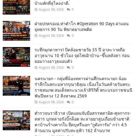
บ้านพักที่สุไหงปาดี.
August 08, 2026
0
ฝ่ายปกครองอ.ท่าตำโก #Operation 90 Days ผ่าแผน
ยุทธการ 90 วัน พิฆาตยาเสพติด
August 08, 2026
0
ระทึกมุกดาหาร! ปิดล้อมชายวัย 35 ปี อาละวาดถือ
อาวุธนาน 10 ชั่วโมง จุดไฟเผิาบ้าน–ขึ้นหลังคา ก่อน
ยอมวางอาวุธมอบตัว
August 08, 2026
0
นครนายก - กลุ่มพี่น้องทหารผ่านศึกนครนายก น้อม
รำลึกในพระมหากรุณาธิคุณ เนื่องในวันคล้ายวันพระ
ราชสมภพ สมเด็จพระนางเจ้าสิริกิติ์ พระบรมราชชนนี
พันปีหลวง 12 สิงหาคม 2569
August 08, 2026
0
ตำรวจนราธิวาส เปิดแผนจับมือสรรพสามิต-ศุลกากร-
ทหาร บุกทลายรังบิ๊กล็อต ทะลายยาสูบเถื่อนข้ามชาติ
คาบ้านร้างตากใบ ยึดบุหรี่นอก “กูดังการัม” กว่า 4.5
ล้านมวน มูลค่าปรับทะลุฟ้า 162 ล้านบาท