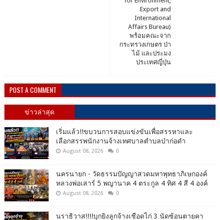
for Environment,
Export and
International
Affairs Bureau)
พร้อมคณะจาก
กระทรวงเกษตร ป่า
ไม้ และประมง
ประเทศญี่ปุ่น
POST A COMMENT
ข่าวล่าสุด
เริ่มแล้ว!!ขบวนการสอบแข่งขันเพื่อสรรหาและ
เลือกสรรพนักงานจ้างเทศบาลตำบลป่าก่อดำ
August 08, 2026
0
นครนายก - วัดธรรมปัญญาสวดมหาพุทธาภิเษกองค์
หลวงพ่อเสาร์ 5 พญานาค 4 ตระกูล 4 ทิศ 4 สี 4 องค์
August 08, 2026
0
นราธิวาส!!!!บุกยิงลูกจ้างเชือดไก่ 3 นัดซ้อนตายคา