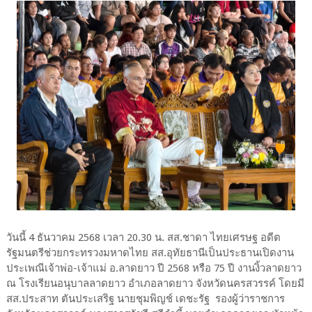
วันนี้ 4 ธันวาคม 2568 เวลา 20.30 น. สส.ชาดา ไทยเศรษฐ อดีต
รัฐมนตรีช่วยกระทรวงมหาดไทย สส.อุทัยธานีเป็นประธานเปิดงาน
ประเพณีเจ้าพ่อ-เจ้าแม่ อ.ลาดยาว ปี 2568 หรือ 75 ปี งานงิ้วลาดยาว
ณ โรงเรียนอนุบาลลาดยาว อำเภอลาดยาว จังหวัดนครสวรรค์ โดยมี
สส.ประสาท ตันประเสริฐ นายชุมพิญช์ เดชะรัฐ รองผู้ว่าราชการ