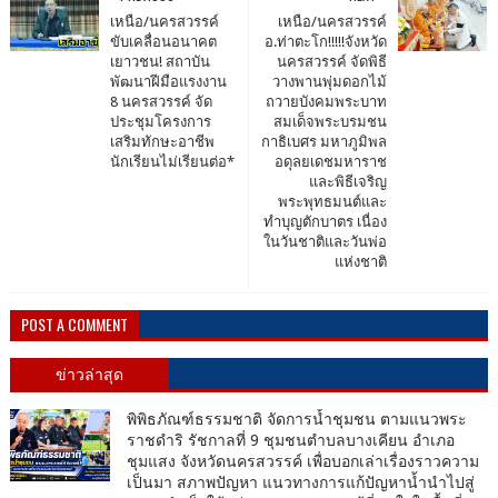
เหนือ/นครสวรรค์
เหนือ/นครสวรรค์
ขับเคลื่อนอนาคต
อ.ท่าตะโก!!!!!จังหวัด
เยาวชน! สถาบัน
นครสวรรค์ จัดพิธี
พัฒนาฝีมือแรงงาน
วางพานพุ่มดอกไม้
8 นครสวรรค์ จัด
ถวายบังคมพระบาท
ประชุมโครงการ
สมเด็จพระบรมชน
เสริมทักษะอาชีพ
กาธิเบศร มหาภูมิพล
นักเรียนไม่เรียนต่อ*
อดุลยเดชมหาราช
และพิธีเจริญ
พระพุทธมนต์และ
ทำบุญตักบาตร เนื่อง
ในวันชาติและวันพ่อ
แห่งชาติ
POST A COMMENT
ข่าวล่าสุด
พิพิธภัณฑ์ธรรมชาติ จัดการน้ำชุมชน ตามแนวพระ
ราชดำริ รัชกาลที่ 9 ชุมชนตำบลบางเคียน อำเภอ
ชุมแสง จังหวัดนครสวรรค์ เพื่อบอกเล่าเรื่องราวความ
เป็นมา สภาพปัญหา แนวทางการแก้ปัญหาน้ำนำไปสู่