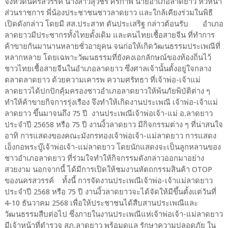
จังหวัดนครสวรรค์ นางสาวสุวัชรี​ ศรีกำพี้​ นายอำเภอลาดยาว หัวหน้า
ส่วนราชการ พี่น้องประชาชนชาวลาดยาว และใกล้เคียงร่วมในพิธี
เปิดดังกล่าว โดยมี สส.ประสาท ตันประเสริฐ กล่าวต้อนรับ อำเภอ
ลาดยาวมีประชากรทั้งไทยดั้งเดิม และคนไทยเชื้อสายจีน ที่ทำการ
ค้าขายกันมานานหลายชั่วอายุคน จนก่อให้เกิดวัฒนธรรมประเพณีที่
หลากหลาย โดยเฉพาะวัฒนธรรมที่ยังคงเอกลักษณ์ของท้องถิ่นไว้
ชาวไทยเชื้อสายจีนในอำเภอลาดยาว ซึ่งศาลเจ้านั้นตั้งอยู่ใจกลาง
ตลาดลาดยาว ด้วยความเคารพ​ ความศรัทธา ที่เจ้าพ่อ-เจ้าแม่​
ลาดยาวได้ปกปักคุ้มครองชาวอำเภอลาดยาวให้พ้นภัยพิบัติต่าง​ ๆ
ทำให้ค้าขายกิจการรุ่งเรือง จึงทำให้เกิดงานประเพณี​ เจ้าพ่อ-เจ้าแม่
ลาดยาว​ ขึ้นมาจนถึง 75 ปี งานประเพณีเจ้าพ่อเจ้า-แม่ อ.ลาดยาว
ประจำปี 25658 หรือ 75 ปี งานงิ้วลาดยาว มีกิจกรรมต่าง ๆ ที่น่าสนใจ
อาทิ การแสดงของคณะมังกรทองเจ้าพ่อเจ้า-แม่ลาดยาว การแสดง
เอ็งกอพระบู๊เจ้าพ่อเจ้า-แม่ลาดยาว​ โดยนักแสดงจะเป็นลูกหลานของ
ชาวอำเภอลาดยาว​ ที่ร่วมใจทำให้กิจกรรมดังกล่าวออกมาอย่าง
สวยงาม นอกจากนี้ ได้มีการเปิดให้ชมงานหัตถกรรมสินค้า OTOP
ของนครสวรรค์ ทั้งนี้ การจัดงานประเพณีเจ้าพ่อ-เจ้าแม่ลาดยาว
ประจำปี 2568 หรือ 75 ปี งานงิ้วลาดยาวจะได้จัดให้มีขึ้นตั้งแต่วันที่
4-10 ธันวาคม 2568 เพื่อให้ประชาชนได้สืบสานประเพณีและ
วัฒนธรรมสืบต่อไป​ ซึ่งภายในงานประเพณีแห่เจ้าพ่อเจ้า-แม่ลาดยาว
มีเจ้าหน้าที่ตำรวจ สภ.ลาดยาว พร้อมดูแล รักษาความปลอดภัย ใน