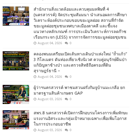
สำนักงานสิ่งแวดล้อมและควบคุมมลพิษที่ 4
(นครสวรรค์) จัดประชุมสัมมนา นำเสนอผลการศึกษา
วิเคราะห์องค์ประกอบขอบขยะมูลฝอย สถานที่กำจัด
ขยะมูลฝอยชุมชนเทศบาลเมืองตาคลี และชี้แจง
แนวทางหลักเกณฑ์ การประเมินวิเคราะห์การลดก๊าซ
เรือนกระจก (LESS) จากการจัดการขยะมูลฝอยชุมชน
August 04, 2026
0
คลองพนมเตรียมเปิดเส้นทางเดินป่าแห่งใหม่ “ถ้ำแก้ว”
3 กิโลเมตร ดันท่องเที่ยวเชิงนิเวศ ควบคู่อนุรักษ์ผืนป่า
แก้ปัญหาช้างป่า และตรวจสิทธิถือครองที่ดิน
สุราษฎร์ธานี –
August 04, 2026
0
ผู้ว่าฯนครสวรรค์ พาชมสวนฝรั่งกิมจูบ้านมะเกลือ ยก
มาตรฐานสินค้าเกษตร GAP
August 03, 2026
0
สพร.8 นครสวรรค์เปิดการฝึกอบรมโครงการเพิ่มทักษะ
แรงงานอิสระและกลุ่มเป้าหมายเฉพาะเพื่อเพิ่มโอกาส
ในการประกอบอาชีพ
August 03, 2026
0