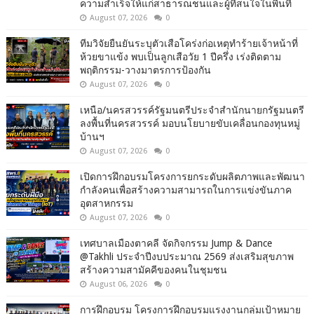
ความสำเร็จให้แก่สาธารณชนและผู้ที่สนใจในพื้นที่
August 07, 2026
0
ทีมวิจัยยืนยันระบุตัวเสือโคร่งก่อเหตุทำร้ายเจ้าหน้าที่
ห้วยขาแข้ง พบเป็นลูกเสือวัย 1 ปีครึ่ง เร่งติดตาม
พฤติกรรม-วางมาตรการป้องกัน
August 07, 2026
0
เหนือ/นครสวรรค์รัฐมนตรีประจำสำนักนายกรัฐมนตรี
ลงพื้นที่นครสวรรค์ มอบนโยบายขับเคลื่อนกองทุนหมู่
บ้านฯ
August 07, 2026
0
เปิดการฝึกอบรมโครงการยกระดับผลิตภาพและพัฒนา
กำลังคนเพื่อสร้างความสามารถในการแข่งขันภาค
อุตสาหกรรม
August 07, 2026
0
เทศบาลเมืองตาคลี จัดกิจกรรม Jump & Dance
@Takhli ประจำปีงบประมาณ 2569 ส่งเสริมสุขภาพ
สร้างความสามัคคีของคนในชุมชน
August 06, 2026
0
การฝึกอบรม โครงการฝึกอบรมแรงงานกลุ่มเป้าหมาย