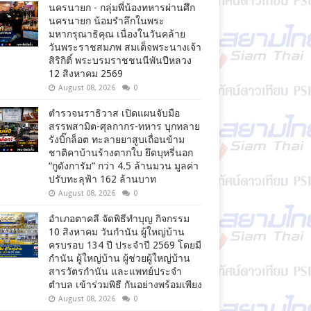
นครนายก - กลุ่มพี่น้องทหารผ่านศึก
นครนายก น้อมรำลึกในพระ
มหากรุณาธิคุณ เนื่องในวันคล้าย
วันพระราชสมภพ สมเด็จพระนางเจ้า
สิริกิติ์ พระบรมราชชนนีพันปีหลวง
12 สิงหาคม 2569
August 08, 2026
0
ตำรวจนราธิวาส เปิดแผนจับมือ
สรรพสามิต-ศุลกากร-ทหาร บุกทลาย
รังบิ๊กล็อต ทะลายยาสูบเถื่อนข้าม
ชาติคาบ้านร้างตากใบ ยึดบุหรี่นอก
“กูดังการัม” กว่า 4.5 ล้านมวน มูลค่า
ปรับทะลุฟ้า 162 ล้านบาท
August 08, 2026
0
อำเภอตาคลี จัดพิธีทำบุญ กิจกรรม
10 สิงหาคม วันกำนัน ผู้ใหญ่บ้าน
ครบรอบ 134 ปี ประจำปี 2569 โดยมี
กำนัน ผู้ใหญ่บ้าน ผู้ช่วยผู้ใหญ่บ้าน
สารวัตรกำนัน และแพทย์ประจำ
ตำบล เข้าร่วมพิธี กันอย่างพร้อมเพียง
August 08, 2026
0