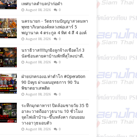
เทศบาลตำบลป่าก่อดำ
August 08, 2026
0
นครนายก - วัดธรรมปัญญาสวดมหา
พุทธาภิเษกองค์หลวงพ่อเสาร์ 5
พญานาค 4 ตระกูล 4 ทิศ 4 สี 4 องค์
August 08, 2026
0
นราธิวาส!!!!บุกยิงลูกจ้างเชือดไก่ 3
นัดซ้อนตายคาบ้านพักที่สุไหงปาดี.
August 08, 2026
0
ฝ่ายปกครองอ.ท่าตำโก #Operation
90 Days ผ่าแผนยุทธการ 90 วัน
พิฆาตยาเสพติด
August 08, 2026
0
ระทึกมุกดาหาร! ปิดล้อมชายวัย 35 ปี
อาละวาดถืออาวุธนาน 10 ชั่วโมง
จุดไฟเผิาบ้าน–ขึ้นหลังคา ก่อนยอม
วางอาวุธมอบตัว
August 08, 2026
0