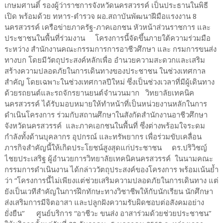
เกษมศานติ์ รองผู้ว่าราชการจังหวัดนครสวรรค์ เป็นประธานในพิธี
เปิด พร้อมด้วย ทหาร-ตำรวจ ผอ.สถาบันพัฒนาฝีมือแรงงาน 8
นครสวรรค์ เครือข่ายภาครัฐ-ภาคเอกชน หัวหน้าส่วนราชการ และ
ประชาชนในพื้นที่ร่วมงาน โครงการนี้จัดขึ้นภายใต้ความร่วมมือ
ระหว่าง สำนักงานคณะกรรมการการอาชีวศึกษา และ กรมการขนส่ง
ทางบก โดยมีวัตถุประสงค์หลักเพื่อ อำนวยความสะดวกและเสริม
สร้างความปลอดภัยในการเดินทางของประชาชน ในช่วงเทศกาล
สำคัญ โดยเฉพาะในช่วงเทศกาลปีใหม่ ซึ่งเป็นช่วงเวลาที่มีผู้เดินทาง
ด้วยรถยนต์และรถจักรยานยนต์จำนวนมาก วิทยาลัยเทคนิค
นครสวรรค์ ได้รับมอบหมายให้ทำหน้าที่เป็นหน่วยงานหลักในการ
ดำเนินโครงการ ร่วมกับสถานศึกษาในสังกัดสำนักงานอาชีวศึกษา
จังหวัดนครสวรรค์ และภาคเอกชนในพื้นที่ ซึ่งต่างพร้อมใจระดม
กำลังทั้งด้านบุคลากร อุปกรณ์ และทรัพยากร เพื่อร่วมขับเคลื่อน
ภารกิจสำคัญนี้ให้เกิดประโยชน์สูงสุดแก่ประชาชน ดร.ปริวิชญ์
ไชยประเสริฐ ผู้อำนวยการวิทยาลัยเทคนิคนครสวรรค์ ในนามคณะ
กรรมการดำเนินงาน ได้กล่าววัตถุประสงค์ของโครงการ พร้อมเน้นย้ำ
ว่า “โครงการนี้ไม่เพียงแต่ช่วยเสริมความปลอดภัยในการเดินทาง แต่
ยังเป็นเวทีสำคัญในการฝึกทักษะทางวิชาชีพให้กับนักเรียน นักศึกษา
ส่งเสริมการมีจิตอาสา และปลูกฝังความรับผิดชอบต่อสังคมอย่าง
ยั่งยืน” ศูนย์บริการ “อาชีวะ ขนส่ง อาสาร่วมด้วยช่วยประชาชน”