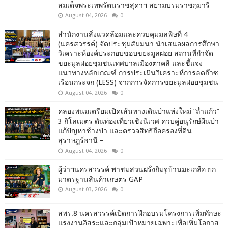
สมเด็จพระเทพรัตนราชสุดาฯ สยามบรมราชกุมารี
August 04, 2026
0
สำนักงานสิ่งแวดล้อมและควบคุมมลพิษที่ 4
(นครสวรรค์) จัดประชุมสัมมนา นำเสนอผลการศึกษา
วิเคราะห์องค์ประกอบขอบขยะมูลฝอย สถานที่กำจัด
ขยะมูลฝอยชุมชนเทศบาลเมืองตาคลี และชี้แจง
แนวทางหลักเกณฑ์ การประเมินวิเคราะห์การลดก๊าซ
เรือนกระจก (LESS) จากการจัดการขยะมูลฝอยชุมชน
August 04, 2026
0
คลองพนมเตรียมเปิดเส้นทางเดินป่าแห่งใหม่ “ถ้ำแก้ว”
3 กิโลเมตร ดันท่องเที่ยวเชิงนิเวศ ควบคู่อนุรักษ์ผืนป่า
แก้ปัญหาช้างป่า และตรวจสิทธิถือครองที่ดิน
สุราษฎร์ธานี –
August 04, 2026
0
ผู้ว่าฯนครสวรรค์ พาชมสวนฝรั่งกิมจูบ้านมะเกลือ ยก
มาตรฐานสินค้าเกษตร GAP
August 03, 2026
0
สพร.8 นครสวรรค์เปิดการฝึกอบรมโครงการเพิ่มทักษะ
แรงงานอิสระและกลุ่มเป้าหมายเฉพาะเพื่อเพิ่มโอกาส