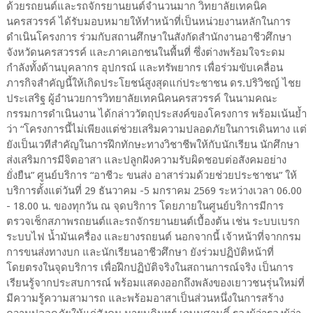
ด้วยรถยนต์และรถจักรยานยนต์จำนวนมาก วิทยาลัยเทคนิค
นครสวรรค์ ได้รับมอบหมายให้ทำหน้าที่เป็นหน่วยงานหลักในการ
ดำเนินโครงการ ร่วมกับสถานศึกษาในสังกัดสำนักงานอาชีวศึกษา
จังหวัดนครสวรรค์ และภาคเอกชนในพื้นที่ ซึ่งต่างพร้อมใจระดม
กำลังทั้งด้านบุคลากร อุปกรณ์ และทรัพยากร เพื่อร่วมขับเคลื่อน
ภารกิจสำคัญนี้ให้เกิดประโยชน์สูงสุดแก่ประชาชน ดร.ปริวิชญ์ ไชย
ประเสริฐ ผู้อำนวยการวิทยาลัยเทคนิคนครสวรรค์ ในนามคณะ
กรรมการดำเนินงาน ได้กล่าววัตถุประสงค์ของโครงการ พร้อมเน้นย้ำ
ว่า “โครงการนี้ไม่เพียงแต่ช่วยเสริมความปลอดภัยในการเดินทาง แต่
ยังเป็นเวทีสำคัญในการฝึกทักษะทางวิชาชีพให้กับนักเรียน นักศึกษา
ส่งเสริมการมีจิตอาสา และปลูกฝังความรับผิดชอบต่อสังคมอย่าง
ยั่งยืน” ศูนย์บริการ “อาชีวะ ขนส่ง อาสาร่วมด้วยช่วยประชาชน” ให้
บริการตั้งแต่วันที่ 29 ธันวาคม -5 มกราคม 2569 ระหว่างเวลา 06.00
- 18.00 น. ของทุกวัน ณ จุดบริการ โดยภายในศูนย์บริการมีการ
ตรวจเช็กสภาพรถยนต์และรถจักรยานยนต์เบื้องต้น เช่น ระบบเบรก
ระบบไฟ น้ำมันเครื่อง และยางรถยนต์ นอกจากนี้ เจ้าหน้าที่จากกรม
การขนส่งทางบก และนักเรียนอาชีวศึกษา ยังร่วมปฏิบัติหน้าที่
โดยตรงในจุดบริการ เพื่อฝึกปฏิบัติจริงในสถานการณ์จริง เป็นการ
เรียนรู้จากประสบการณ์ พร้อมแสดงออกถึงพลังของเยาวชนรุ่นใหม่ที่
มีความรู้ความสามารถ และพร้อมอาสาเป็นส่วนหนึ่งในการสร้าง