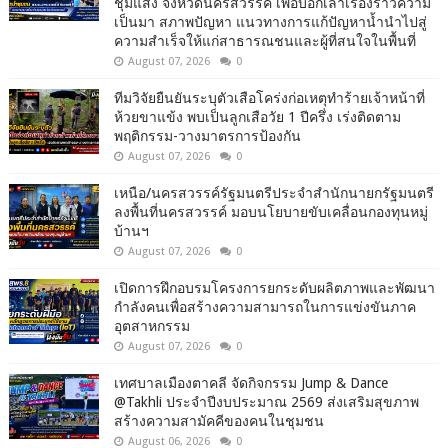
ชุมแสง จังหวัดนครสวรรค์ เพื่อบอกเล่าเรื่องราวความ
เป็นมา สภาพปัญหา แนวทางการแก้ปัญหาน้ำนำไปสู่
ความสำเร็จให้แก่สาธารณชนและผู้ที่สนใจในพื้นที่
August 07, 2026
0
ทีมวิจัยยืนยันระบุตัวเสือโคร่งก่อเหตุทำร้ายเจ้าหน้าที่
ห้วยขาแข้ง พบเป็นลูกเสือวัย 1 ปีครึ่ง เร่งติดตาม
พฤติกรรม-วางมาตรการป้องกัน
August 07, 2026
0
เหนือ/นครสวรรค์รัฐมนตรีประจำสำนักนายกรัฐมนตรี
ลงพื้นที่นครสวรรค์ มอบนโยบายขับเคลื่อนกองทุนหมู่
บ้านฯ
August 07, 2026
0
เปิดการฝึกอบรมโครงการยกระดับผลิตภาพและพัฒนา
กำลังคนเพื่อสร้างความสามารถในการแข่งขันภาค
อุตสาหกรรม
August 07, 2026
0
เทศบาลเมืองตาคลี จัดกิจกรรม Jump & Dance
@Takhli ประจำปีงบประมาณ 2569 ส่งเสริมสุขภาพ
สร้างความสามัคคีของคนในชุมชน
August 06, 2026
0