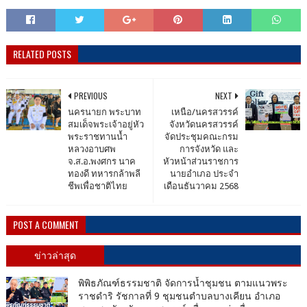
RELATED POSTS
PREVIOUS
NEXT
นครนายก พระบาท
เหนือ/นครสวรรค์
สมเด็จพระเจ้าอยู่หัว
จังหวัดนครสวรรค์
พระราชทานน้ำ
จัดประชุมคณะกรม
หลวงอาบศพ
การจังหวัด และ
จ.ส.อ.พงศกร นาค
หัวหน้าส่วนราชการ
ทองดี ทหารกล้าพลี
นายอำเภอ ประจำ
ชีพเพื่อชาติไทย
เดือนธันวาคม 2568
POST A COMMENT
ข่าวล่าสุด
พิพิธภัณฑ์ธรรมชาติ จัดการน้ำชุมชน ตามแนวพระ
ราชดำริ รัชกาลที่ 9 ชุมชนตำบลบางเคียน อำเภอ