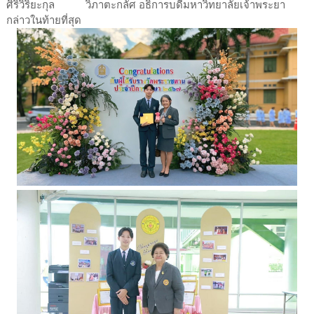
ศิริวิริยะกุล วิภาตะกลัศ อธิการบดีมหาวิทยาลัยเจ้าพระยา
กล่าวในท้ายที่สุด