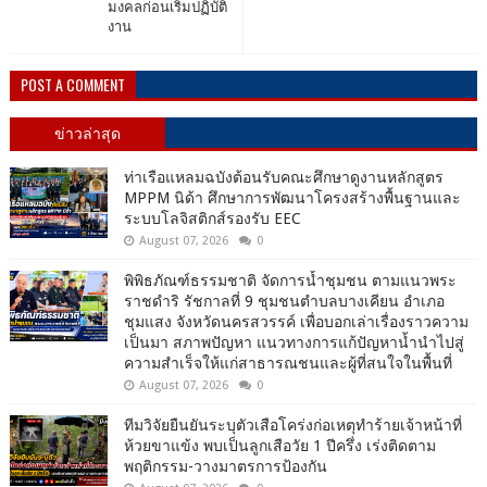
มงคลก่อนเริ่มปฏิบัติ
งาน
POST A COMMENT
ข่าวล่าสุด
ท่าเรือแหลมฉบังต้อนรับคณะศึกษาดูงานหลักสูตร
MPPM นิด้า ศึกษาการพัฒนาโครงสร้างพื้นฐานและ
ระบบโลจิสติกส์รองรับ EEC
August 07, 2026
0
พิพิธภัณฑ์ธรรมชาติ จัดการน้ำชุมชน ตามแนวพระ
ราชดำริ รัชกาลที่ 9 ชุมชนตำบลบางเคียน อำเภอ
ชุมแสง จังหวัดนครสวรรค์ เพื่อบอกเล่าเรื่องราวความ
เป็นมา สภาพปัญหา แนวทางการแก้ปัญหาน้ำนำไปสู่
ความสำเร็จให้แก่สาธารณชนและผู้ที่สนใจในพื้นที่
August 07, 2026
0
ทีมวิจัยยืนยันระบุตัวเสือโคร่งก่อเหตุทำร้ายเจ้าหน้าที่
ห้วยขาแข้ง พบเป็นลูกเสือวัย 1 ปีครึ่ง เร่งติดตาม
พฤติกรรม-วางมาตรการป้องกัน