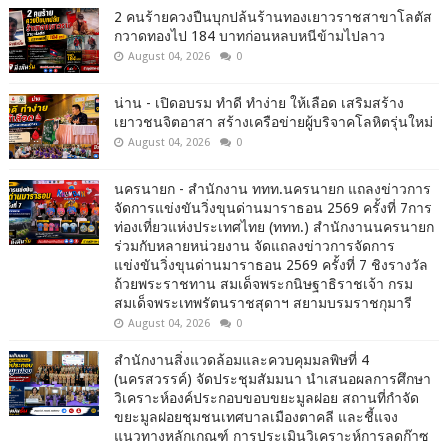
2 คนร้ายควงปืนบุกปล้นร้านทองเยาวราชสาขาโลตัส
กวาดทองไป 184 บาทก่อนหลบหนีข้ามไปลาว
August 04, 2026
0
น่าน - เปิดอบรม ทำดี ทำง่าย ให้เลือด เสริมสร้าง
เยาวชนจิตอาสา สร้างเครือข่ายผู้บริจาคโลหิตรุ่นใหม่
August 04, 2026
0
นครนายก - สำนักงาน ททท.นครนายก แถลงข่าวการ
จัดการแข่งขันวิ่งขุนด่านมาราธอน 2569 ครั้งที่ 7การ
ท่องเที่ยวแห่งประเทศไทย (ททท.) สำนักงานนครนายก
ร่วมกับหลายหน่วยงาน จัดแถลงข่าวการจัดการ
แข่งขันวิ่งขุนด่านมาราธอน 2569 ครั้งที่ 7 ชิงรางวัล
ถ้วยพระราชทาน สมเด็จพระกนิษฐาธิราชเจ้า กรม
สมเด็จพระเทพรัตนราชสุดาฯ สยามบรมราชกุมารี
August 04, 2026
0
สำนักงานสิ่งแวดล้อมและควบคุมมลพิษที่ 4
(นครสวรรค์) จัดประชุมสัมมนา นำเสนอผลการศึกษา
วิเคราะห์องค์ประกอบขอบขยะมูลฝอย สถานที่กำจัด
ขยะมูลฝอยชุมชนเทศบาลเมืองตาคลี และชี้แจง
แนวทางหลักเกณฑ์ การประเมินวิเคราะห์การลดก๊าซ