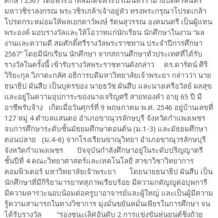
ศึกษา 2567 โดยพระบาทสมเด็จพระปรเมนทรรามาธิบดีศรีสินทร
มหาวชิราลงกรณ พระวชิรเกล้าเจ้าอยู่หัว ทรงพระกรุณาโปรดเกล้า
โปรดกระหม่อมให้พลเอกดาว์พงษ์ รัตนสุวรรณ องคมนตรี เป็นผู้แทน
พระองค์ มอบรางวัลและให้โอวาทแก่นักเรียน นักศึกษาในงาน “ผล
งานและความดี สมศักดิ์ศรีรางวัลพระราชทาน ประจำปีการศึกษา
2567” โดยมีนักเรียน นักศึกษา จากสถานศึกษาทั่วประเทศที่ได้รับ
รางวัลในครั้งนี้ เข้ารับรางวัลพระราชทานดังกล่าว ดร.ดารัตน์ ศิริ
วิริยะกุล วิภาตะกลัศ อธิการบดีมหาวิทยาลัยเจ้าพระยา กล่าวว่า นาย
ธนาธิป ผันสืบ เป็นบุตรของ นายธวัช ผันสืบ และนางเครือวัลย์ ผลสุข
และอยู่ในความอุปการะของนางเจริญศรี สายทองคำ อายุ 65 ปี มี
อาชีพรับจ้าง เกิดเมื่อวันศุกร์ที่ 9 พฤษภาคม พ.ศ. 2546 อยู่บ้านเลขที่
127 หมู่ 4 ตำบลแสนตอ อำเภอขาณุวรลักษบุรี จังหวัดกำแพงเพชร
จบการศึกษาระดับชั้นมัธยมศึกษาตอนต้น (ม.1-3) และมัธยมศึกษา
ตอนปลาย (ม.4-6) จากโรงเรียนขาณุวิทยา อำเภอขาณุวรลักษบุรี
จังหวัดกำแพงเพชร ปัจจุบันกำลังศึกษาอยู่ในระดับปริญญาตรี
ชั้นปีที่ 4 คณะวิทยาศาสตร์และเทคโนโลยี สาขาวิชาวิทยาการ
คอมพิวเตอร์ มหาวิทยาลัยเจ้าพระยา โดยนายธนาธิป ผันสืบ เป็น
นักศึกษาที่มีกิริยามารยาทสุภาพเรียบร้อย มีความกตัญญูต่อบุพการี
มีความคารวะนอบน้อมต่อครูบาอาจารย์และผู้ใหญ่ และเป็นผู้มีความ
รู้ความสามารถในทางวิชาการ มุ่งมั่นขยันหมั่นเพียรในการศึกษา จน
ได้รับรางวัล “รองชนะเลิศอันดับ 2 การแข่งขันหุ่นยนต์ชิงถ้วย