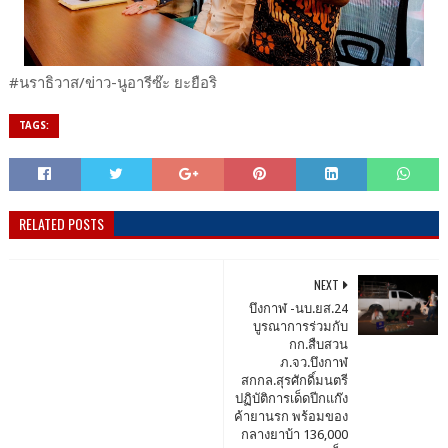
#นราธิวาส/ข่าว-นูอารีซ๊ะ ยะยือริ
TAGS:
RELATED POSTS
NEXT
บึงกาฬ -นบ.ยส.24
บูรณาการร่วมกับ
กก.สืบสวน
ภ.จว.บึงกาฬ
สกกล.สุรศักดิ์มนตรี
ปฏิบัติการเด็ดปีกแก๊ง
ค้ายานรก พร้อมของ
กลางยาบ้า 136,000