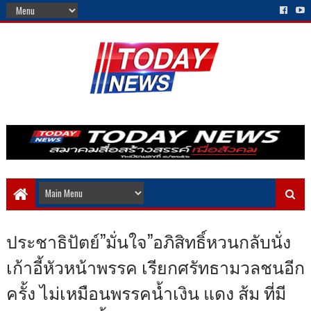
ประชาธิปัตย์”มั่นใจ”อภิสิทธิ์หวนกลับนั่ง
เก้าอี้หัวหน้าพรรค เรียกศรัทธามวลชนอีก
ครั้ง ไม่เหมือนพรรคน้ำเงิน แดง ส้ม ที่มี