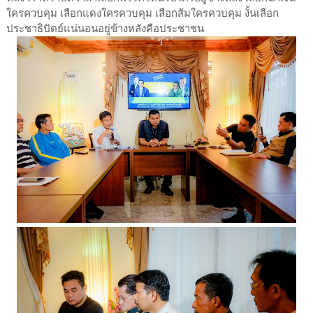
ใครควบคุม เลือกแดงใครควบคุม เลือกส้มใครควบคุม งั้นเลือก
ประชาธิปัตย์แน่นอนอยู่ข้างหลังคือประชาชน