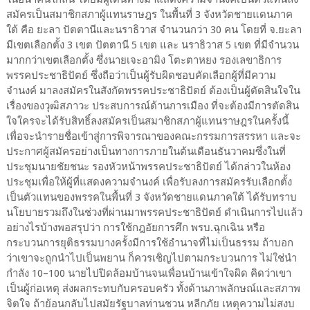
สมัครเป็นสมาชิกสภาผู้แทนราษฎร ในพื้นที่ 3 จังหวัดชายแดนภาค
ใต้ คือ ยะลา ปัตตานีและนราธิวาส จำนวนกว่า 30 คน โดยที่ จ.ยะลา
มีเขตเลือกตั้ง 3 เขต ปัตตานี 5 เขต และ นราธิวาส 5 เขต ที่มีจำนวน
มากกว่าเขตเลือกตั้ง ซึ่งนายเจะอามิง โตะตาหยง รองเลขาธิการ
พรรคประชาธิปัตย์ ซึ่งถือว่าเป็นผู้รับผิดชอบคัดเลือกผู้ที่มีความ
จำนงค์ มาลงสมัครในสังกัดพรรคประชาธิปัตย์ ต้องเป็นผู้ตัดสินใจใน
เรื่องของวุฒิสภาวะ ประสบการณ์ด้านการเมือง ที่จะต้องมีการตัดสิน
ใจใครจะได้รับสิทธิ์ลงสมัครเป็นสมาชิกสภาผู้แทนราษฎรในครั้งนี้
เพื่อจะนำรายชื่อเข้าสู่การพิจารณาของคณะกรรมการสรรหา และจะ
ประกาศผู้สมัครอย่างเป็นทางการภายในต้นเดือนธันวาคมซึ่งในที่
ประชุมนายชัยชนะ รองหัวหน้าพรรคประชาธิปัตย์ ได้กล่าวในห้อง
ประชุมเพื่อให้ผู้ที่แสดงความจำนงค์ เพื่อรับลงการสมัครรับเลือกตั้ง
เป็นตัวแทนของพรรคในพื้นที่ 3 จังหวัดชายแดนภาคใต้ ได้รับทราบ
นโยบายรวมถึงในช่วงที่ผ่านมาพรรคประชาธิปัตย์ ดำเนินการไปแล้ว
อย่างไรบ้างพอสรุปว่า การใช้กฎอัยการศึก พรบ.ฉุกเฉิน หรือ
กระบวนการยุติธรรมบางครั้งมีการใช้อำนาจที่ไม่เป็นธรรม ถ้าบอก
ว่าเขาจะถูกนำไปเป็นพยาน ก็ควรเชิญไปตามกระบวนการ ไม่ใช่นำ
กำลัง 10–100 นายไปปิดล้อมบ้านจนเพื่อนบ้านเข้าใจผิด คิดว่าเขา
เป็นผู้ก่อเหตุ ส่งผลกระทบกับครอบครัว ทั้งด้านภาพลักษณ์และสภาพ
จิตใจ ถ้าย้อนกลับไปสมัยรัฐบาลท่านชวน หลีกภัย เหตุความไม่สงบ