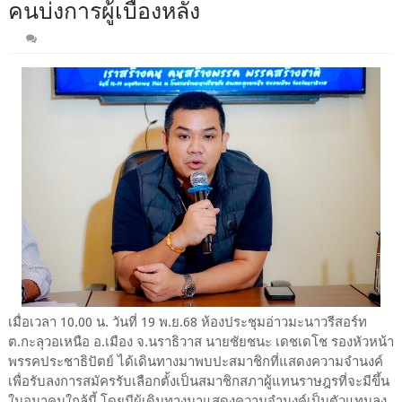
คนบ่งการผู้เบื้องหลัง
เมื่อเวลา 10.00 น. วันที่ 19 พ.ย.68 ห้องประชุมอ่าวมะนาวรีสอร์ท
ต.กะลุวอเหนือ อ.เมือง จ.นราธิวาส นายชัยชนะ เดชเดโช รองหัวหน้า
พรรคประชาธิปัตย์ ได้เดินทางมาพบปะสมาชิกที่แสดงความจำนงค์
เพื่อรับลงการสมัครรับเลือกตั้งเป็นสมาชิกสภาผู้แทนราษฎรที่จะมีขึ้น
ในอนาคนใกล้นี้ โดยมีผู้เดินทางมาแสดงความจำนงค์เป็นตัวแทนลง