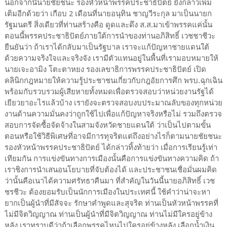
นอกจากนี้นายชัยชนะ รองหัวหน้าพรรคประชาธิปัตย์ ยังกล่าวเพิ่ม
เติมอีกด้วยว่า เกือบ 2 เดือนที่นายอนุทิน ชาญวีระกุล มาเป็นนายก
รัฐมนตรี สิ่งเดียวที่ท่านสร้างคือ ดูดและดึง ส.ส.มาเข้าพรรคแค่นั้น
ตอนนี้พรรคประชาธิปัตย์ภายใต้การนำของท่านอภิสิทธิ์ เวชชาชีวะ
ยืนยันว่า ถ้าเราได้กลับมาเป็นรัฐบาล เราจะแก้ปัญหาชายแดนใต้
ด้วยความจริงใจและจริงจัง เรามีตัวแทนอยู่ในพื้นที่เรามอบหมายให้
นายเจะอามิง โตะตาหยง รองเลขาธิการพรรคประชาธิปัตย์ เปิด
คลินิกกฎหมายให้ความรู้ประชาชนเกี่ยวกับกฎอัยการศึก พรบ.ฉุกเฉิน
พร้อมกับรวบรวมผู้เสียหายทั้งหมดเพื่อตรวจสอบว่าหน่วยงานรัฐได้
เยียวยาอะไรแล้วบ้าง เรายังจะตรวจสอบงบประมาณลับของทุกหน่วย
งานด้านความมั่นคงว่าถูกใช้ไปเพื่อแก้ปัญหาจริงหรือไม่ รวมถึงตรวจ
สอบการจัดซื้อจัดจ้างในสามจังหวัดชายแดนใต้ ว่าเป็นไปตามขั้น
ตอนหรือใช้วิธีพิเศษที่อาจมีการทุจริตแต่ถึงอย่างไรก็ตามนายชัยชนะ
รองหัวหน้าพรรคประชาธิปัตย์ ได้กล่าวทิ้งท้ายว่า เมื่อการเรียนรู้เท่า
เทียมกัน การแข่งขันทางการเมืองนั้นคือการแข่งขันทางความคิด ถ้า
เราชิงการนำเสนอนโยบายที่จับต้องได้ และประชาชนเชื่อมั่นผมคิด
ว่านั้นคือเนาได้ความศรัทธาคืนมา ที่สำคัญในวันนี้นายอภิสิทธิ์ เวช
ชรชีวะ ต้องยอมรับเป็นนักการเมืองในประเทศนี้ ใช้คำว่าน่าจะหา
ยากเป็นผู้นำที่มีสัจจะ รักษาคำพูดและสุจริต ท่านเป็นหัวหน้าพรรคที่
ไม่มีจิตวิญญาณ ท่านเป็นผู้นำที่มีจิตวิญญาณ ท่านไม่มีใครอยู่ข้าง
หลัง เราทราบดีว่าถ้าเลือกพรรคไหนไปใครอยู่ข้างหลัง เลือกน้ำเงิน