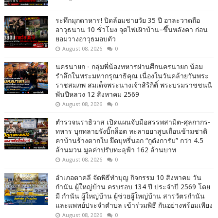
ระทึกมุกดาหาร! ปิดล้อมชายวัย 35 ปี อาละวาดถือ
อาวุธนาน 10 ชั่วโมง จุดไฟเผิาบ้าน–ขึ้นหลังคา ก่อน
ยอมวางอาวุธมอบตัว
August 08, 2026
0
นครนายก - กลุ่มพี่น้องทหารผ่านศึกนครนายก น้อม
รำลึกในพระมหากรุณาธิคุณ เนื่องในวันคล้ายวันพระ
ราชสมภพ สมเด็จพระนางเจ้าสิริกิติ์ พระบรมราชชนนี
พันปีหลวง 12 สิงหาคม 2569
August 08, 2026
0
ตำรวจนราธิวาส เปิดแผนจับมือสรรพสามิต-ศุลกากร-
ทหาร บุกทลายรังบิ๊กล็อต ทะลายยาสูบเถื่อนข้ามชาติ
คาบ้านร้างตากใบ ยึดบุหรี่นอก “กูดังการัม” กว่า 4.5
ล้านมวน มูลค่าปรับทะลุฟ้า 162 ล้านบาท
August 08, 2026
0
อำเภอตาคลี จัดพิธีทำบุญ กิจกรรม 10 สิงหาคม วัน
กำนัน ผู้ใหญ่บ้าน ครบรอบ 134 ปี ประจำปี 2569 โดย
มี กำนัน ผู้ใหญ่บ้าน ผู้ช่วยผู้ใหญ่บ้าน สารวัตรกำนัน
และแพทย์ประจำตำบล เข้าร่วมพิธี กันอย่างพร้อมเพียง
August 08, 2026
0