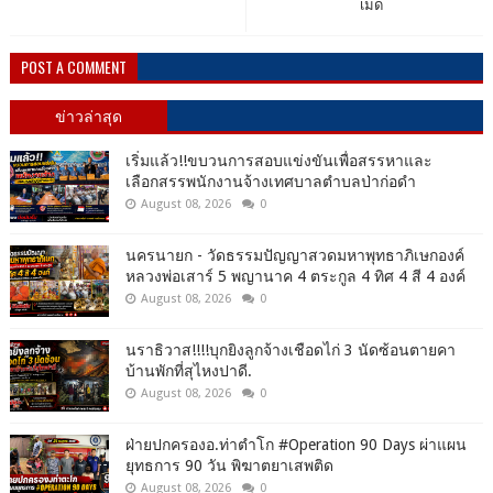
เม็ด
POST A COMMENT
ข่าวล่าสุด
เริ่มแล้ว!!ขบวนการสอบแข่งขันเพื่อสรรหาและ
เลือกสรรพนักงานจ้างเทศบาลตำบลป่าก่อดำ
August 08, 2026
0
นครนายก - วัดธรรมปัญญาสวดมหาพุทธาภิเษกองค์
หลวงพ่อเสาร์ 5 พญานาค 4 ตระกูล 4 ทิศ 4 สี 4 องค์
August 08, 2026
0
นราธิวาส!!!!บุกยิงลูกจ้างเชือดไก่ 3 นัดซ้อนตายคา
บ้านพักที่สุไหงปาดี.
August 08, 2026
0
ฝ่ายปกครองอ.ท่าตำโก #Operation 90 Days ผ่าแผน
ยุทธการ 90 วัน พิฆาตยาเสพติด
August 08, 2026
0