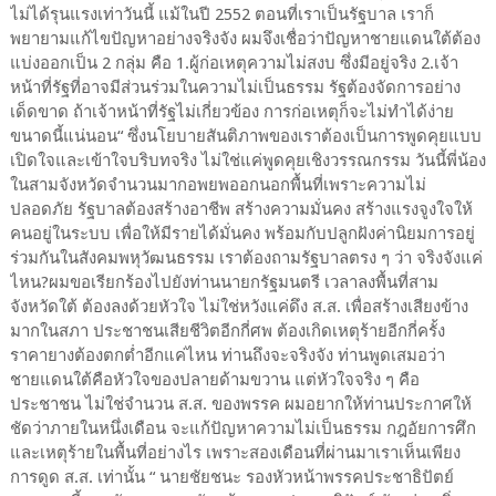
ไม่ได้รุนแรงเท่าวันนี้ แม้ในปี 2552 ตอนที่เราเป็นรัฐบาล เราก็
พยายามแก้ไขปัญหาอย่างจริงจัง ผมจึงเชื่อว่าปัญหาชายแดนใต้ต้อง
แบ่งออกเป็น 2 กลุ่ม คือ 1.ผู้ก่อเหตุความไม่สงบ ซึ่งมีอยู่จริง 2.เจ้า
หน้าที่รัฐที่อาจมีส่วนร่วมในความไม่เป็นธรรม รัฐต้องจัดการอย่าง
เด็ดขาด ถ้าเจ้าหน้าที่รัฐไม่เกี่ยวข้อง การก่อเหตุก็จะไม่ทำได้ง่าย
ขนาดนี้แน่นอน“ ซึ่งนโยบายสันติภาพของเราต้องเป็นการพูดคุยแบบ
เปิดใจและเข้าใจบริบทจริง ไม่ใช่แค่พูดคุยเชิงวรรณกรรม วันนี้พี่น้อง
ในสามจังหวัดจำนวนมากอพยพออกนอกพื้นที่เพราะความไม่
ปลอดภัย รัฐบาลต้องสร้างอาชีพ สร้างความมั่นคง สร้างแรงจูงใจให้
คนอยู่ในระบบ เพื่อให้มีรายได้มั่นคง พร้อมกับปลูกฝังค่านิยมการอยู่
ร่วมกันในสังคมพหุวัฒนธรรม เราต้องถามรัฐบาลตรง ๆ ว่า จริงจังแค่
ไหน?ผมขอเรียกร้องไปยังท่านนายกรัฐมนตรี เวลาลงพื้นที่สาม
จังหวัดใต้ ต้องลงด้วยหัวใจ ไม่ใช่หวังแค่ดึง ส.ส. เพื่อสร้างเสียงข้าง
มากในสภา ประชาชนเสียชีวิตอีกกี่ศพ ต้องเกิดเหตุร้ายอีกกี่ครั้ง
ราคายางต้องตกต่ำอีกแค่ไหน ท่านถึงจะจริงจัง ท่านพูดเสมอว่า
ชายแดนใต้คือหัวใจของปลายด้ามขวาน แต่หัวใจจริง ๆ คือ
ประชาชน ไม่ใช่จำนวน ส.ส. ของพรรค ผมอยากให้ท่านประกาศให้
ชัดว่าภายในหนึ่งเดือน จะแก้ปัญหาความไม่เป็นธรรม กฎอัยการศึก
และเหตุร้ายในพื้นที่อย่างไร เพราะสองเดือนที่ผ่านมาเราเห็นเพียง
การดูด ส.ส. เท่านั้น “ นายชัยชนะ รองหัวหน้าพรรคประชาธิปัตย์