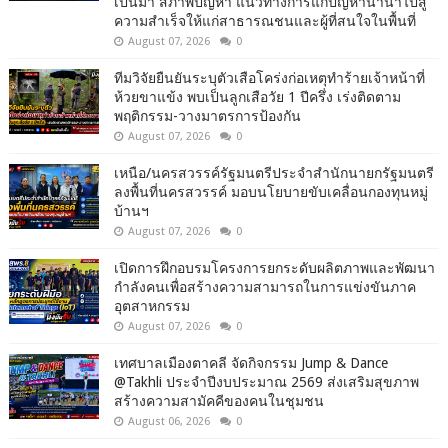
เป็นมา สภาพปัญหา แนวทางการแก้ปัญหาน้ำนำไปสู่
ความสำเร็จให้แก่สาธารณชนและผู้ที่สนใจในพื้นที่
August 07, 2026
0
ทีมวิจัยยืนยันระบุตัวเสือโคร่งก่อเหตุทำร้ายเจ้าหน้าที่
ห้วยขาแข้ง พบเป็นลูกเสือวัย 1 ปีครึ่ง เร่งติดตาม
พฤติกรรม-วางมาตรการป้องกัน
August 07, 2026
0
เหนือ/นครสวรรค์รัฐมนตรีประจำสำนักนายกรัฐมนตรี
ลงพื้นที่นครสวรรค์ มอบนโยบายขับเคลื่อนกองทุนหมู่
บ้านฯ
August 07, 2026
0
เปิดการฝึกอบรมโครงการยกระดับผลิตภาพและพัฒนา
กำลังคนเพื่อสร้างความสามารถในการแข่งขันภาค
อุตสาหกรรม
August 07, 2026
0
เทศบาลเมืองตาคลี จัดกิจกรรม Jump & Dance
@Takhli ประจำปีงบประมาณ 2569 ส่งเสริมสุขภาพ
สร้างความสามัคคีของคนในชุมชน
August 06, 2026
0