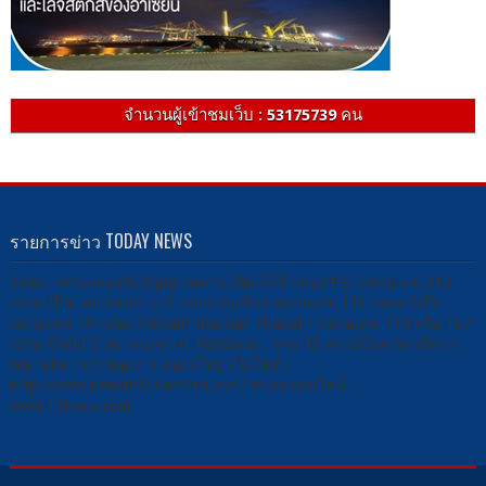
จำนวนผู้เข้าชมเว็บ :
53175739
คน
รายการข่าว TODAY NEWS
รับชม -ผ่านกล่องรับสัญญาณดาวเทียมได้ที่ กล่อง PSI หมายเลข 212
กล่อง IPM หมายเลข 115 กล่อง Sunbox หมายเลข 113 กล่อง DTV
หมายเลข 79 กล่อง Infosat/ Ideasat/ Thaisat / หมายเลข 114 หรือ 167
กล่อง GMM Z หมายเลข141 Facebook : ช่อง 13 สยามไทย สถานีข่าว
YouTube : ข่าวช่อง 13 สยามไทย เว็บไซต์ :
http://www.newstv13siamthai.com/ ชมสดออนไลน์ :
www.13livetv.com