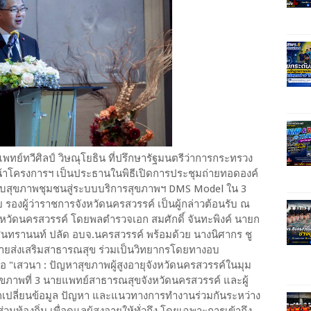
พทย์ทวีศิลป์ วิษณุโยธิน ที่ปรึกษารัฐมนตรีว่าการกระทรวง
้าโครงการฯ เป็นประธานในพิธีเปิดการประชุมถ่ายทอดองค์
งระบบสุขภาพชุมชนสู่ระบบบริการสุขภาพฯ DMS Model ใน 3
ย รองผู้ว่าราชการจังหวัดนครสวรรค์ เป็นผู้กล่าวต้อนรับ ณ
งหวัดนครสวรรค์ โดยพลตำรวจเอก สมศักดิ์ จันทะพิงค์ นายก
นทรานนท์ ปลัด อบจ.นครสวรรค์ พร้อมด้วย นางนิศากร ชู
่ายส่งเสริมสาธารณสุข ร่วมเป็นวิทยากรโดยทางอบ
้อ "เสวนา : ปัญหาสุขภาพผู้สูงอายุจังหวัดนครสวรรค์ในมุม
ุขภาพที่ 3 นายแพทย์สาธารณสุขจังหวัดนครสวรรค์ และผู้
ลี่ยนข้อมูล ปัญหา และแนวทางการทำงานร่วมกันระหว่าง
องถิ่น เพื่อดูแลผู้สูงอายุให้ทั่วถึง โดยเฉพาะการเข้าถึง