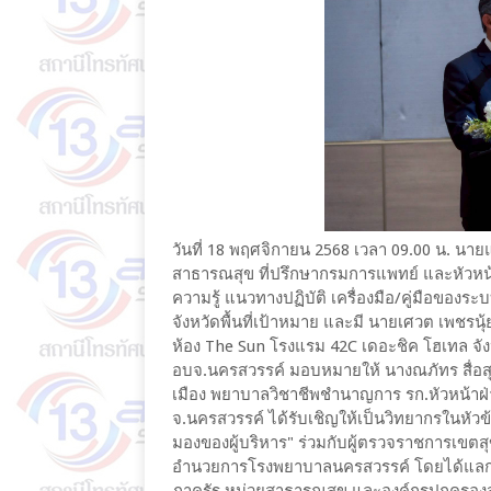
วันที่ 18 พฤศจิกายน 2568 เวลา 09.00 น. นายแ
สาธารณสุข ที่ปรึกษากรมการแพทย์ และหัวหน
ความรู้ แนวทางปฏิบัติ เครื่องมือ/คู่มือขอ
จังหวัดพื้นที่เป้าหมาย และมี นายเศวต เพชรนุ้
ห้อง The Sun โรงแรม 42C เดอะชิค โฮเทล จั
อบจ.นครสวรรค์ มอบหมายให้ นางณภัทร สื่อสุ
เมือง พยาบาลวิชาชีพชำนาญการ รก.หัวหน้าฝ
จ.นครสวรรค์ ได้รับเชิญให้เป็นวิทยากรในหัวข
มองของผู้บริหาร" ร่วมกับผู้ตรวจราชการเขตส
อำนวยการโรงพยาบาลนครสวรรค์ โดยได้แลกเป
ภาครัฐ หน่วยสาธารณสุข และองค์กรปกครองส่วนท้