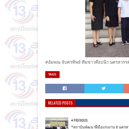
#อัมพณ จับศรทิพย์ ทีมข่าวท๊อปนิว นครสวรรค
TAGS:
RELATED POSTS
PREVIOUS
*สถาบันพัฒนาฝีมือแรงงาน 8 นครส