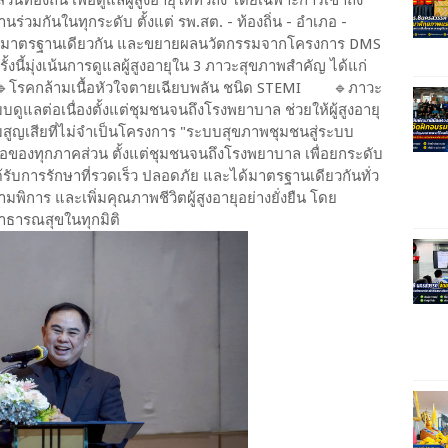
่วมกันในทุกระดับ ตั้งแต่ รพ.สต. - ท้องถิ่น - อำเภอ -
ยุให้มีมาตรฐานเดียวกัน และขยายผลนวัตกรรมจากโครงการ DMS
รั้งนี้มุ่งเน้นการดูแลผู้สูงอายุใน 3 ภาวะสุขภาพสำคัญ ได้แก่
️โรคกล้ามเนื้อหัวใจตายเฉียบพลัน ชนิด STEMI 🔹️ภาวะ
บดูแลต่อเนื่องตั้งแต่ชุมชนจนถึงโรงพยาบาล ช่วยให้ผู้สูงอายุ
สูญเสียที่ไม่จำเป็นโครงการ "ระบบสุขภาพชุมชนสู่ระบบ
อของทุกภาคส่วน ตั้งแต่ชุมชนจนถึงโรงพยาบาล เพื่อยกระดับ
้รับการรักษาที่รวดเร็ว ปลอดภัย และได้มาตรฐานเดียวกันทั่ว
พิการ และเพิ่มคุณภาพชีวิตผู้สูงอายุอย่างยั่งยืน โดย
าธารณสุขในทุกมิติ