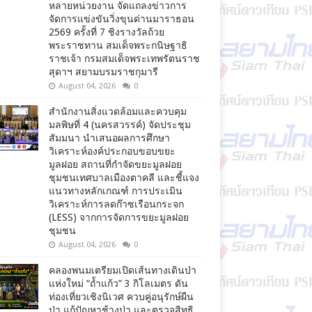
หลายหน่วยงาน จัดแถลงข่าวการ
จัดการแข่งขันวิ่งขุนด่านมาราธอน
2569 ครั้งที่ 7 ชิงรางวัลถ้วย
พระราชทาน สมเด็จพระกนิษฐาธิ
ราชเจ้า กรมสมเด็จพระเทพรัตนราช
สุดาฯ สยามบรมราชกุมารี
August 04, 2026
0
สำนักงานสิ่งแวดล้อมและควบคุม
มลพิษที่ 4 (นครสวรรค์) จัดประชุม
สัมมนา นำเสนอผลการศึกษา
วิเคราะห์องค์ประกอบขอบขยะ
มูลฝอย สถานที่กำจัดขยะมูลฝอย
ชุมชนเทศบาลเมืองตาคลี และชี้แจง
แนวทางหลักเกณฑ์ การประเมิน
วิเคราะห์การลดก๊าซเรือนกระจก
(LESS) จากการจัดการขยะมูลฝอย
ชุมชน
August 04, 2026
0
คลองพนมเตรียมเปิดเส้นทางเดินป่า
แห่งใหม่ “ถ้ำแก้ว” 3 กิโลเมตร ดัน
ท่องเที่ยวเชิงนิเวศ ควบคู่อนุรักษ์ผืน
ป่า แก้ปัญหาช้างป่า และตรวจสิทธิ