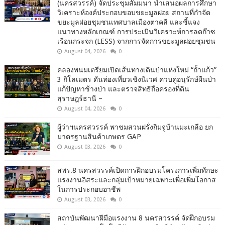
(นครสวรรค์) จัดประชุมสัมมนา นำเสนอผลการศึกษา
วิเคราะห์องค์ประกอบขอบขยะมูลฝอย สถานที่กำจัด
ขยะมูลฝอยชุมชนเทศบาลเมืองตาคลี และชี้แจง
แนวทางหลักเกณฑ์ การประเมินวิเคราะห์การลดก๊าซ
เรือนกระจก (LESS) จากการจัดการขยะมูลฝอยชุมชน
August 04, 2026
0
คลองพนมเตรียมเปิดเส้นทางเดินป่าแห่งใหม่ “ถ้ำแก้ว”
3 กิโลเมตร ดันท่องเที่ยวเชิงนิเวศ ควบคู่อนุรักษ์ผืนป่า
แก้ปัญหาช้างป่า และตรวจสิทธิถือครองที่ดิน
สุราษฎร์ธานี –
August 04, 2026
0
ผู้ว่าฯนครสวรรค์ พาชมสวนฝรั่งกิมจูบ้านมะเกลือ ยก
มาตรฐานสินค้าเกษตร GAP
August 03, 2026
0
สพร.8 นครสวรรค์เปิดการฝึกอบรมโครงการเพิ่มทักษะ
แรงงานอิสระและกลุ่มเป้าหมายเฉพาะเพื่อเพิ่มโอกาส
ในการประกอบอาชีพ
August 03, 2026
0
สถาบันพัฒนาฝีมือแรงงาน 8 นครสวรรค์ จัดฝึกอบรม