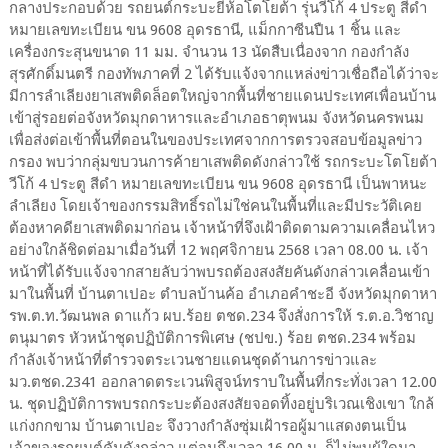
กลางประกอบด้วย รถยนต์กระบะยี่ห้อโตโยต้า รุ่นวีโก้ 4 ประตู สีดำ
หมายเลขทะเบียน ขน 9608 อุดรธานี, แม็กกาซีนปืน 1 ชิ้น และ
เครื่องกระสุนขนาด 11 มม. จำนวน 13 นัดสืบเนื่องจาก กองกำลัง
สุรศักดิ์มนตรี กองทัพภาคที่ 2 ได้รับแจ้งจากแหล่งข่าวเชื่อถือได้ว่าจะ
มีการลำเลียงยาเสพติดล็อตใหญ่จากพื้นที่ชายแดนประเทศเพื่อนบ้าน
เข้าสู่รอยต่อจังหวัดมุกดาหารและอำเภอธาตุพนม จังหวัดนครพนม
เพื่อส่งต่อเข้าพื้นที่ตอนในของประเทศจากการตรวจสอบข้อมูลข่าว
กรอง พบว่ากลุ่มขบวนการค้ายาเสพติดดังกล่าวใช้ รถกระบะโตโยต้า
วีโก้ 4 ประตู สีดำ หมายเลขทะเบียน ขน 9608 อุดรธานี เป็นพาหนะ
ลำเลียง โดยเจ้าของกรรมสิทธิ์รถไม่ใช่คนในพื้นที่และมีประวัติเคย
ต้องหาคดียาเสพติดมาก่อน เจ้าหน้าที่จึงเฝ้าติดตามความเคลื่อนไหว
อย่างใกล้ชิดต่อมาเมื่อวันที่ 12 พฤศจิกายน 2568 เวลา 08.00 น. เจ้า
หน้าที่ได้รับแจ้งจากสายลับว่าพบรถต้องสงสัยคันดังกล่าวเคลื่อนเข้า
มาในพื้นที่ บ้านตาเปอะ ตำบลบ้านค้อ อำเภอคำชะอี จังหวัดมุกดาหา
รพ.ต.ท.วัฒนพล ดาแก้ว ผบ.ร้อย ตชด.234 จึงสั่งการให้ ร.ต.อ.วิชาญ
ตนุมาตร หัวหน้าชุดปฏิบัติการพิเศษ (ชปข.) ร้อย ตชด.234 พร้อม
กำลังเจ้าหน้าที่ตำรวจตระเวนชายแดนชุดด้านการข่าวและ
มว.ตชด.2341 ออกลาดตระเวนพิสูจน์ทราบในพื้นที่กระทั่งเวลา 12.00
น. ชุดปฏิบัติการพบรถกระบะต้องสงสัยจอดทิ้งอยู่บริเวณเชิงเขา ใกล้
แก่งกกขาม บ้านตาเปอะ จึงวางกำลังซุ่มเฝ้ารอผู้มาแสดงตนเป็น