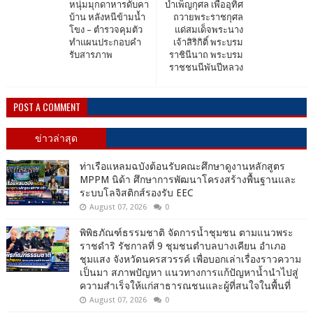
หนุ่มมุกดาหารดับคา
บำเพ็ญกุศล เพื่ออุทิศ
บ้าน หลังหนีข้ามน้ำ
ถวายพระราชกุศล
โขง – ตำรวจคุมตัว
แด่สมเด็จพระนาง
ทำแผนประกอบคำ
เจ้าสิริกิติ์ พระบรม
รับสารภาพ​
ราชินีนาถ พระบรม
ราชชนนีพันปีหลวง​
POST A COMMENT
ข่าวล่าสุด
ท่าเรือแหลมฉบังต้อนรับคณะศึกษาดูงานหลักสูตร
MPPM นิด้า ศึกษาการพัฒนาโครงสร้างพื้นฐานและ
ระบบโลจิสติกส์รองรับ EEC
August 07, 2026
0
พิพิธภัณฑ์ธรรมชาติ จัดการน้ำชุมชน ตามแนวพระ
ราชดำริ รัชกาลที่ 9 ชุมชนตำบลบางเคียน อำเภอ
ชุมแสง จังหวัดนครสวรรค์ เพื่อบอกเล่าเรื่องราวความ
เป็นมา สภาพปัญหา แนวทางการแก้ปัญหาน้ำนำไปสู่
ความสำเร็จให้แก่สาธารณชนและผู้ที่สนใจในพื้นที่
August 07, 2026
0