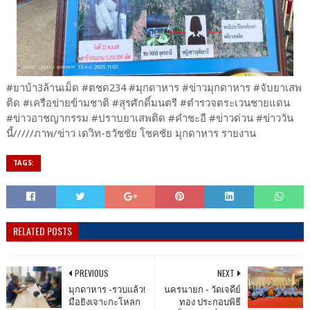
#ยาบ้า3ล้านเม็ด #ตชด234 #มุกดาหาร #ข่าวมุกดาหาร #จับยาเสพ
ติด #เครือข่ายข้ามชาติ #สุรศักดิ์มนตรี #ตำรวจตระเวนชายแดน
#ข่าวอาชญากรรม #ปราบยาเสพติด #คำชะอี #ข่าวด่วน #ข่าววัน
นี้/////ภาพ/ข่าว เดวิท-ธวัชชัย โชคชัย มุกดาหาร รายงาน
TAGS:
RELATED POSTS
PREVIOUS
NEXT
มุกดาหาร -รวบแล้ว!
นครนายก - วัดเจดีย์
มือยิงเจาะกะโหลก
ทอง ประกอบพิธี