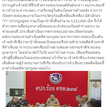
เจ้าของรถยนต์คันดังกล่าว แต่จนถึงเวลา 16.00 น. ก็ไม่พบผู้ใดมา
ปรากฏตัวเจ้าหน้าที่จึงเข้าตรวจสอบรถยนต์คันดังกล่าว พบกระสอบสี
ขาวจำนวน 8 กระสอบ วางเรียงอยู่ในห้องโดยสารด้านหลัง จากการ
เปิดตรวจสอบพบภายในบรรจุวัตถุก้อนสี่เหลี่ยมสีเหลือง มีตัวอักษร
“Y1” ปรากฏอยู่ห่อ รวมเป็นยาบ้าทั้งสิ้นจำนวน 3,232,000 เม็ด จึงได้
ทำการตรวจยึดของกลางทั้งหมดและนำส่งกองร้อยตำรวจตระเวน
ชายแดนที่ 234 เพื่อดำเนินการตรวจสอบอย่างละเอียดก่อนส่ง
พนักงานสอบสวนดำเนินคดีตามกฎหมายจากการตรวจสอบเบื้องต้น
เจ้าหน้าที่เชื่อว่ายาบ้าทั้งหมดเป็นของเครือข่ายค้ายาเสพติดข้ามชาติ
ที่ลำเลียงมาจากประเทศเพื่อนบ้านผ่านช่องทางธรรมชาติชายแดน
มุกดาหาร โดยนำมาพักไว้บริเวณป่าบ้านตาเปอะ เพื่อเตรียมส่งต่อ
เข้าสู่พื้นที่ตอนในของประเทศอย่างไรก็ตาม เจ้าหน้าที่จะเร่งขยายผล
เพื่อติดตามผู้ร่วมขบวนการที่เกี่ยวข้องกับการลำเลียงยาเสพติดล็อตนี้
มาดำเนินคดีตามกฎหมายต่อไป