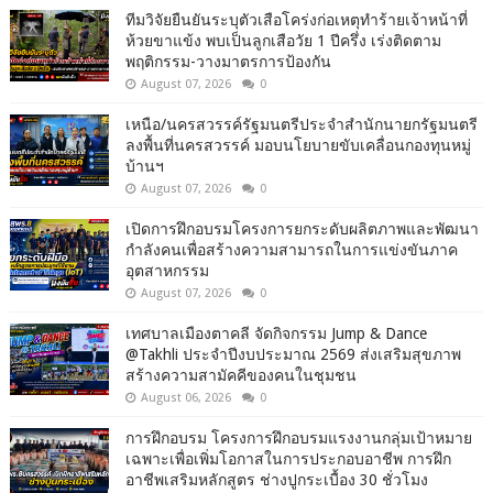
ทีมวิจัยยืนยันระบุตัวเสือโคร่งก่อเหตุทำร้ายเจ้าหน้าที่
ห้วยขาแข้ง พบเป็นลูกเสือวัย 1 ปีครึ่ง เร่งติดตาม
พฤติกรรม-วางมาตรการป้องกัน
August 07, 2026
0
เหนือ/นครสวรรค์รัฐมนตรีประจำสำนักนายกรัฐมนตรี
ลงพื้นที่นครสวรรค์ มอบนโยบายขับเคลื่อนกองทุนหมู่
บ้านฯ
August 07, 2026
0
เปิดการฝึกอบรมโครงการยกระดับผลิตภาพและพัฒนา
กำลังคนเพื่อสร้างความสามารถในการแข่งขันภาค
อุตสาหกรรม
August 07, 2026
0
เทศบาลเมืองตาคลี จัดกิจกรรม Jump & Dance
@Takhli ประจำปีงบประมาณ 2569 ส่งเสริมสุขภาพ
สร้างความสามัคคีของคนในชุมชน
August 06, 2026
0
การฝึกอบรม โครงการฝึกอบรมแรงงานกลุ่มเป้าหมาย
เฉพาะเพื่อเพิ่มโอกาสในการประกอบอาชีพ การฝึก
อาชีพเสริมหลักสูตร ช่างปูกระเบื้อง 30 ชั่วโมง