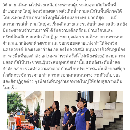
36 นาย เดินทางไปช่วยเหลือประชาชนผู้ประสบอุทกภัยในพื้นที่
อำเภอหาดใหญ่ จังหวัดสงขลา หลังเกิดน้ำท่วมหนักในพื้นที่ภาคใต้
โดยเฉพาะที่อำเภอหาดใหญ่ซึ่งได้รับผลกระทบมากที่สุด แม้
สถานการณ์น้ำท่วมใหญ่จะเริ่มคลี่คลายและระดับน้ำลดลงแล้ว แต่ยัง
มีประชาชนจำนวนมากที่ได้รับความเดือดร้อน บ้านเรือนและ
ทรัพย์สินเสียหายหนัก สิ่งปฏิกูล ขยะมูลฝอย รวมถึงซากยานพาหนะ
จำนวนมากยังตกค้างตามถนน ซอกซอยหลายแห่ง ทำให้จังหวัด
นครสวรรค์ ต้องเร่งส่งกำลัง อส.ลงไปช่วยสนับสนุนภารกิจฟื้นฟูเมือง
การลงพื้นที่ของกำลัง อส.นครสวรรค์ครั้งนี้ ไม่เพียงช่วยอำนวยความ
ปลอดภัยให้ประชาชนผู้ประสบอุทกภัยเท่านั้น แต่หลังระดับน้ำลด
กำลัง อส.จะร่วมทำความสะอาดบ้านเรือนประชาชน เก็บสิ่งของที่ถูก
น้ำพัดกระจัดกระจาย ทำความสะอาดถนนหนทาง รวมถึงเก็บขยะ
และสิ่งปฏิกูลต่าง ๆ เพื่อเร่งฟื้นฟูอำเภอหาดใหญ่ให้กลับสู่สภาพเดิม
โดยเร็ว