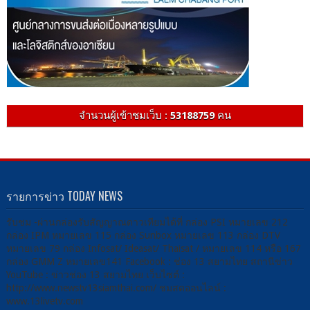
จำนวนผู้เข้าชมเว็บ :
53188759
คน
รายการข่าว TODAY NEWS
รับชม -ผ่านกล่องรับสัญญาณดาวเทียมได้ที่ กล่อง PSI หมายเลข 212
กล่อง IPM หมายเลข 115 กล่อง Sunbox หมายเลข 113 กล่อง DTV
หมายเลข 79 กล่อง Infosat/ Ideasat/ Thaisat / หมายเลข 114 หรือ 167
กล่อง GMM Z หมายเลข141 Facebook : ช่อง 13 สยามไทย สถานีข่าว
YouTube : ข่าวช่อง 13 สยามไทย เว็บไซต์ :
http://www.newstv13siamthai.com/ ชมสดออนไลน์ :
www.13livetv.com