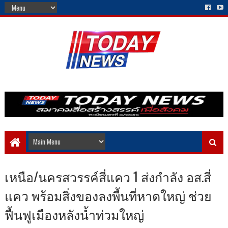
เหนือ/นครสวรรค์สี่แคว 1 ส่งกำลัง อส.สี่
แคว พร้อมสิ่งของลงพื้นที่หาดใหญ่ ช่วย
ฟื้นฟูเมืองหลังน้ำท่วมใหญ่