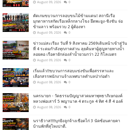
August 09, 2026
0
ตัดเกมขบวนการลอบขนไม้ข้ามแดน! สถานีเรือ
มุกดาหารสกัดเรือเหล็กกลางโขง ยึดพะยูง-ชิงชัน จ่อ
ข้ามลาว พร้อมรวบ 2 ผู้ต้องหา
August 09, 2026
0
ข่าวแม่สะเรียง วันที่ 9 สิงหาคม 2569เดินหน้าเข้าสู่วัน
ที่ 4 ระดมกำลังทุกภาคส่วน ลุยค้นหาผู้สูญหายทางน้ำ
ลอยคอ เรือคายักล่องลำน้ำยวมกว่า 22 กิโลเมตร
August 09, 2026
0
เริ่มแล้ว!!ขบวนการสอบแข่งขันเพื่อสรรหาและ
เลือกสรรพนักงานจ้างเทศบาลตำบลป่าก่อดำ
August 08, 2026
0
นครนายก - วัดธรรมปัญญาสวดมหาพุทธาภิเษกองค์
หลวงพ่อเสาร์ 5 พญานาค 4 ตระกูล 4 ทิศ 4 สี 4 องค์
August 08, 2026
0
นราธิวาส!!!!บุกยิงลูกจ้างเชือดไก่ 3 นัดซ้อนตายคา
บ้านพักที่สุไหงปาดี.