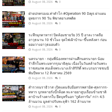
August 08, 2026
0
ฝ่ายปกครองอ.ท่าตำโก #Operation 90 Days ผ่าแผน
ยุทธการ 90 วัน พิฆาตยาเสพติด
August 08, 2026
0
ระทึกมุกดาหาร! ปิดล้อมชายวัย 35 ปี อาละวาดถือ
อาวุธนาน 10 ชั่วโมง จุดไฟเผิาบ้าน–ขึ้นหลังคา ก่อน
ยอมวางอาวุธมอบตัว
August 08, 2026
0
นครนายก - กลุ่มพี่น้องทหารผ่านศึกนครนายก น้อม
รำลึกในพระมหากรุณาธิคุณ เนื่องในวันคล้ายวันพระ
ราชสมภพ สมเด็จพระนางเจ้าสิริกิติ์ พระบรมราชชนนี
พันปีหลวง 12 สิงหาคม 2569
August 08, 2026
0
ตำรวจนราธิวาส เปิดแผนจับมือสรรพสามิต-ศุลกากร-
ทหาร บุกทลายรังบิ๊กล็อต ทะลายยาสูบเถื่อนข้ามชาติ
คาบ้านร้างตากใบ ยึดบุหรี่นอก “กูดังการัม” กว่า 4.5
ล้านมวน มูลค่าปรับทะลุฟ้า 162 ล้านบาท
August 08, 2026
0