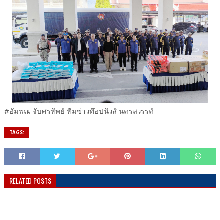
#อัมพณ จับศรทิพย์ ทีมข่าวท๊อปนิวส์ นครสวรรค์
TAGS:
RELATED POSTS