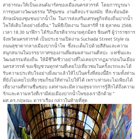
สาธารณะให้เป็นแลนด์มาร์คของเมืองนครสวรรค์ โดยการบูรณา
การทุนทางวัฒนธรรม วิถีชุมชน งานศิลปะร่วมสมัย ที่สะท้อนอัต
ลักษณ์ของชุมชนปากน้ำโพ ในการส่งเสริมเศรษฐกิจท้องถิ่นปากน้ำ
โพให้เติบโตอย่างยั่งยืน.“ ในพิธีเปิดงาน วันเสาร์ที่ 18 ตุลาคม 2568.
เวลา 18.30 นาฬิกา ได้รับเกียรติจากนายศุภมิตร ชิณศรี ผู้ว่าราชการ
จังหวัดนครสวรรค์ เป็นประธานเปิดงาน Suchada Street Style ณ
ถนนสุชาดากลางเมืองปากน้ำโพ ซึ่งจะเต็มไปด้วยสีสันและความ
สนุกสนานในบรรยากาศของงานที่ผสมผสานงานศิลปะ แฟชั่นและ
วัฒนธรรมท้องถิ่น ให้มีชีวิตชีวาอย่างที่ไม่เคยปรากฏมาก่อนในเมือง
นครสวรรค์ ขอเชิญชวนทุกท่านที่เคยไปเที่ยวชมในครั้งแรกและได้
รับความประทับใจอย่างยิ่งมาแล้วให้ไปในครั้งที่สองนี้อีก รวมทั้งท่าน
ที่ยังไม่เคยไปเที่ยวชมก็ขอให้ท่านไปให้ได้ เพราะท่านจะไม่เพียงได้
เที่ยวงานที่ท่านชื่นชอบ แต่ท่านจะมีความสุขจากการรู้สึกได้ถึงความ
รักและความหวังที่เรามีต่อเมืองปากน้ำโพของเราอีกด้วย ”
ผศ.ดร.กฤษณะ ดาราเรือง กล่าวในท้ายที่สุด