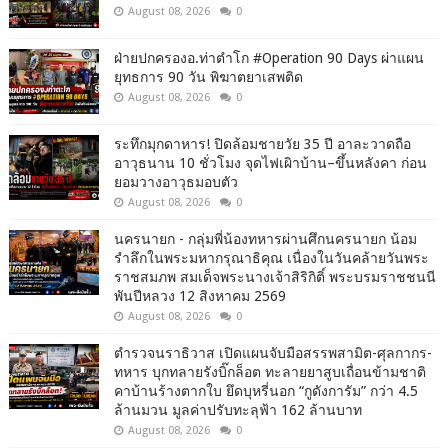
August 08, 2026
0
ฝ่ายปกครองอ.ท่าตำโก #Operation 90 Days ผ่าแผน
ยุทธการ 90 วัน พิฆาตยาเสพติด
August 08, 2026
0
ระทึกมุกดาหาร! ปิดล้อมชายวัย 35 ปี อาละวาดถือ
อาวุธนาน 10 ชั่วโมง จุดไฟเผิาบ้าน–ขึ้นหลังคา ก่อน
ยอมวางอาวุธมอบตัว
August 08, 2026
0
นครนายก - กลุ่มพี่น้องทหารผ่านศึกนครนายก น้อม
รำลึกในพระมหากรุณาธิคุณ เนื่องในวันคล้ายวันพระ
ราชสมภพ สมเด็จพระนางเจ้าสิริกิติ์ พระบรมราชชนนี
พันปีหลวง 12 สิงหาคม 2569
August 08, 2026
0
ตำรวจนราธิวาส เปิดแผนจับมือสรรพสามิต-ศุลกากร-
ทหาร บุกทลายรังบิ๊กล็อต ทะลายยาสูบเถื่อนข้ามชาติ
คาบ้านร้างตากใบ ยึดบุหรี่นอก “กูดังการัม” กว่า 4.5
ล้านมวน มูลค่าปรับทะลุฟ้า 162 ล้านบาท
August 08, 2026
0