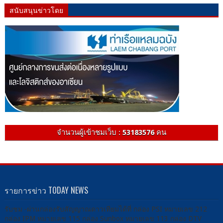
สนับสนุนข่าวโดย
จำนวนผู้เข้าชมเว็บ :
53183576
คน
รายการข่าว TODAY NEWS
รับชม -ผ่านกล่องรับสัญญาณดาวเทียมได้ที่ กล่อง PSI หมายเลข 212
กล่อง IPM หมายเลข 115 กล่อง Sunbox หมายเลข 113 กล่อง DTV