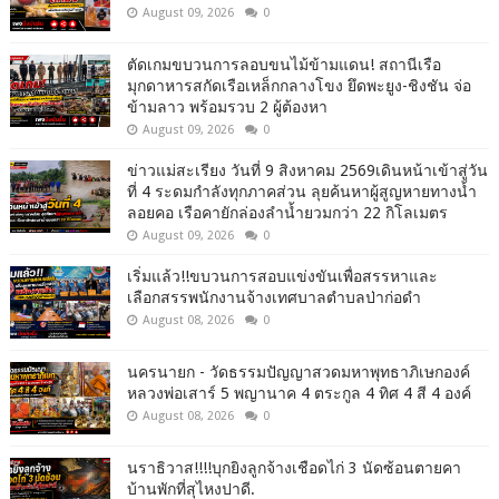
August 09, 2026
0
ตัดเกมขบวนการลอบขนไม้ข้ามแดน! สถานีเรือ
มุกดาหารสกัดเรือเหล็กกลางโขง ยึดพะยูง-ชิงชัน จ่อ
ข้ามลาว พร้อมรวบ 2 ผู้ต้องหา
August 09, 2026
0
ข่าวแม่สะเรียง วันที่ 9 สิงหาคม 2569เดินหน้าเข้าสู่วัน
ที่ 4 ระดมกำลังทุกภาคส่วน ลุยค้นหาผู้สูญหายทางน้ำ
ลอยคอ เรือคายักล่องลำน้ำยวมกว่า 22 กิโลเมตร
August 09, 2026
0
เริ่มแล้ว!!ขบวนการสอบแข่งขันเพื่อสรรหาและ
เลือกสรรพนักงานจ้างเทศบาลตำบลป่าก่อดำ
August 08, 2026
0
นครนายก - วัดธรรมปัญญาสวดมหาพุทธาภิเษกองค์
หลวงพ่อเสาร์ 5 พญานาค 4 ตระกูล 4 ทิศ 4 สี 4 องค์
August 08, 2026
0
นราธิวาส!!!!บุกยิงลูกจ้างเชือดไก่ 3 นัดซ้อนตายคา
บ้านพักที่สุไหงปาดี.