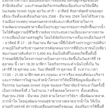
และกลไกความร่วมมือส่งเสริมการท่องเที่ยวเศรษฐกิจชุมชนและ
สำนึกท้องถิ่น” และกำหนดจัดกิจกรรมที่ต่อเนื่องกับงานวิจัยนี้คือ
Suchada Street Style ทุกวัน เสาร์ – อาทิตย์ สัปดาห์สุดท้ายของทุก
เดือน เริ่มตั้งแต่เดือนกันยายน 2568 - มีนาคม 2569 โดยได้รับความ
ร่วมมือจากเทศบาลนครนครสวรรค์และภาคีเครือข่ายในการ
ร่วมพัฒนาถนนสุชาดาเพื่อเป็นประตูบานแรกของการพลิกฟื้นปากน้ำ
โพให้คืนสู่ความมีชีวิตชีวาหลังจากประสบความเงียบเหงาจากสภาพ
การเปลี่ยนไปทางเศรษฐกิจ โดยได้จัดกิจกรรมฯ ครั้งแรกเมื่อวันเสาร์
– อาทิตย์ ที่ 27 - 28 กันยายน ที่ผ่านมานี้ซึ่งได้สร้างปรากฏการณ์ที่น่า
ภาคภูมิใจสำหรับชาวนครสวรรค์ทุกคนจากการที่มีประชาชนไปเที่ยว
ชมงานอย่างคับคั่งกว่า 5,000 คน อันเป็นสิ่งที่ไม่เคยเกิดขึ้นทั้งนี้
กำหนดพิธีเปิดโครงการอย่างเป็นทางการจะจัดขึ้นในวันเสาร์ที่ 18
ตุลาคม นี้ เวลา 18.30 นาฬิกา โดยกิจกรรมจะดำเนินไปทั้งใน วัน
เสาร์ที่ 18 ตุลาคม และ วันอาทิตย์ที่ 19 ตุลาคม นี้ ระหว่าง เวลา
17.00 – 21.00 นาฬิกาผศ.ดร.กฤษณะ ดาราเรือง คณบดีคณะบริหาร
และการจัดการในฐานะหัวหน้าโครงการวิจัยนี้ให้ข้อมูลเพิ่มเติมว่า
กิจกรรม Suchada Street Style ของมหาวิทยาลัยเจ้าพระยาในครั้งนี้
เป็นการจัดครั้งที่ 2 ในจำนวน 7 ครั้งตลอดโครงการ ตั้งแต่เดือน
กันยายน 2568 - มีนาคม 2569 ตามโครงการวิจัยฯ เพื่อพัฒนาตลาด
ปากน้ำโพ โดยมุ่งพัฒนาถนนสุชาดากลางตลาดปากน้ำโพ ให้เป็น
ย่านสร้างสรรค์ สู่การขับเคลื่อนเศรษฐกิจชุมนุม ส่งเสริมการใช้พื้นที่