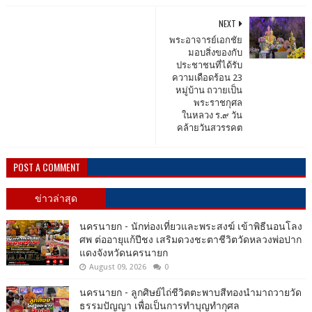
NEXT
พระอาจารย์เอกชัย
มอบสิ่งของกับ
ประชาชนที่ได้รับ
ความเดือดร้อน 23
หมู่บ้าน ถวายเป็น
พระราชกุศล
ในหลวง ร.๙ วัน
คล้ายวันสวรรคต​
POST A COMMENT
ข่าวล่าสุด
นครนายก - นักท่องเที่ยวและพระสงฆ์ เข้าพิธีนอนโลง
ศพ ต่ออายุแก้ปีชง เสริมดวงชะตาชีวิตวัดหลวงพ่อปาก
แดงจังหวัดนครนายก
August 09, 2026
0
นครนายก - ลูกศิษย์ไถ่ชีวิตตะพาบสีทองนำมาถวายวัด
ธรรมปัญญา เพื่อเป็นการทำบุญทำกุศล