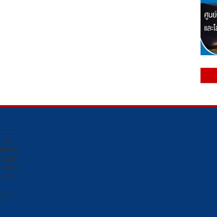
ง PSI
Sunbox
osat/
อง GMM
ถานี
น์ :