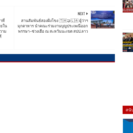
NEXT
าที่
สานสัมพันธ์สองฝั่งโขง 🇹🇭🤝🇱🇦 ผู้ว่าฯ
ายใน
มุกดาหาร นำคณะร่วมงานบุญประเพณีออก
ลความ
พรรษา–ซ่วงเฮือ ณ สะหวันนะเขต สปป.ลาว​
่
สนั