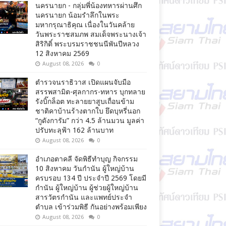
นครนายก - กลุ่มพี่น้องทหารผ่านศึก
นครนายก น้อมรำลึกในพระ
มหากรุณาธิคุณ เนื่องในวันคล้าย
วันพระราชสมภพ สมเด็จพระนางเจ้า
สิริกิติ์ พระบรมราชชนนีพันปีหลวง
12 สิงหาคม 2569
August 08, 2026
0
ตำรวจนราธิวาส เปิดแผนจับมือ
สรรพสามิต-ศุลกากร-ทหาร บุกทลาย
รังบิ๊กล็อต ทะลายยาสูบเถื่อนข้าม
ชาติคาบ้านร้างตากใบ ยึดบุหรี่นอก
“กูดังการัม” กว่า 4.5 ล้านมวน มูลค่า
ปรับทะลุฟ้า 162 ล้านบาท
August 08, 2026
0
อำเภอตาคลี จัดพิธีทำบุญ กิจกรรม
10 สิงหาคม วันกำนัน ผู้ใหญ่บ้าน
ครบรอบ 134 ปี ประจำปี 2569 โดยมี
กำนัน ผู้ใหญ่บ้าน ผู้ช่วยผู้ใหญ่บ้าน
สารวัตรกำนัน และแพทย์ประจำ
ตำบล เข้าร่วมพิธี กันอย่างพร้อมเพียง
August 08, 2026
0