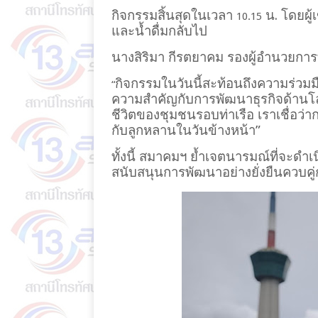
กิจกรรมสิ้นสุดในเวลา
น. โดยผู้
10.15
และน้ำดื่มกลับไป
นางสิริมา กีรตยาคม รองผู้อำนวยการท
กิจกรรมในวันนี้สะท้อนถึงความร่วมม
“
ความสำคัญกับการพัฒนาธุรกิจด้านโลจ
ชีวิตของชุมชนรอบท่าเรือ เราเชื่อว่าก
กับลูกหลานในวันข้างหน้า”
ทั้งนี้ สมาคมฯ ย้ำเจตนารมณ์ที่จะดำเน
สนับสนุนการพัฒนาอย่างยั่งยืนควบคู