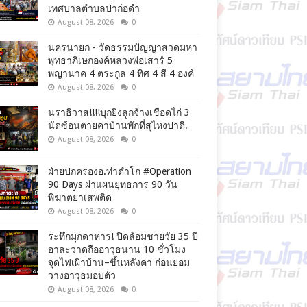
เทศบาลตำบลป่าก่อดำ
August 08, 2026
0
นครนายก - วัดธรรมปัญญาสวดมหา
พุทธาภิเษกองค์หลวงพ่อเสาร์ 5
พญานาค 4 ตระกูล 4 ทิศ 4 สี 4 องค์
August 08, 2026
0
นราธิวาส!!!!บุกยิงลูกจ้างเชือดไก่ 3
นัดซ้อนตายคาบ้านพักที่สุไหงปาดี.
August 08, 2026
0
ฝ่ายปกครองอ.ท่าตำโก #Operation
90 Days ผ่าแผนยุทธการ 90 วัน
พิฆาตยาเสพติด
August 08, 2026
0
ระทึกมุกดาหาร! ปิดล้อมชายวัย 35 ปี
อาละวาดถืออาวุธนาน 10 ชั่วโมง
จุดไฟเผิาบ้าน–ขึ้นหลังคา ก่อนยอม
วางอาวุธมอบตัว
August 08, 2026
0