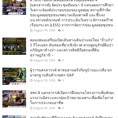
สำนักงานสิ่งแวดล้อมและควบคุมมลพิษที่ 4
(นครสวรรค์) จัดประชุมสัมมนา นำเสนอผลการศึกษา
วิเคราะห์องค์ประกอบขอบขยะมูลฝอย สถานที่กำจัด
ขยะมูลฝอยชุมชนเทศบาลเมืองตาคลี และชี้แจง
แนวทางหลักเกณฑ์ การประเมินวิเคราะห์การลดก๊าซ
เรือนกระจก (LESS) จากการจัดการขยะมูลฝอยชุมชน
August 04, 2026
0
คลองพนมเตรียมเปิดเส้นทางเดินป่าแห่งใหม่ “ถ้ำแก้ว”
3 กิโลเมตร ดันท่องเที่ยวเชิงนิเวศ ควบคู่อนุรักษ์ผืนป่า
แก้ปัญหาช้างป่า และตรวจสิทธิถือครองที่ดิน
สุราษฎร์ธานี –
August 04, 2026
0
ผู้ว่าฯนครสวรรค์ พาชมสวนฝรั่งกิมจูบ้านมะเกลือ ยก
มาตรฐานสินค้าเกษตร GAP
August 03, 2026
0
สพร.8 นครสวรรค์เปิดการฝึกอบรมโครงการเพิ่มทักษะ
แรงงานอิสระและกลุ่มเป้าหมายเฉพาะเพื่อเพิ่มโอกาส
ในการประกอบอาชีพ
August 03, 2026
0
สถาบันพัฒนาฝีมือแรงงาน 8 นครสวรรค์ จัดฝึกอบรม