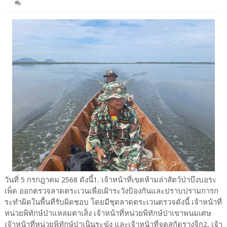
วันที่​ 5 กรกฎาคม 2568 ดังนี้1. เจ้าหน้าที่เขตห้ามล่าสัตว์ป่าบึงบอระ
เพ็ด ออกตรวจลาดตระเวนเพื่อเฝ้าระวังป้องกันและปราบปรามการก
ระทำผิดในพื้นที่รับผิดชอบ โดยมีชุดลาดตระเวนตรวจดังนี้ เจ้า​หน้าที่​
หน่วยพิทักษ์ป่าแหลมตาเส็ง เจ้าหน้าที่​หน่วย​พิทักษ์​ป่า​เขาพนม​เศษ​
เจ้าหน้าที่หน่วยพิทักษ์ป่าเนินระฆัง และเจ้า​หน้าที่​จุดสกัดรางจิก2. เจ้า