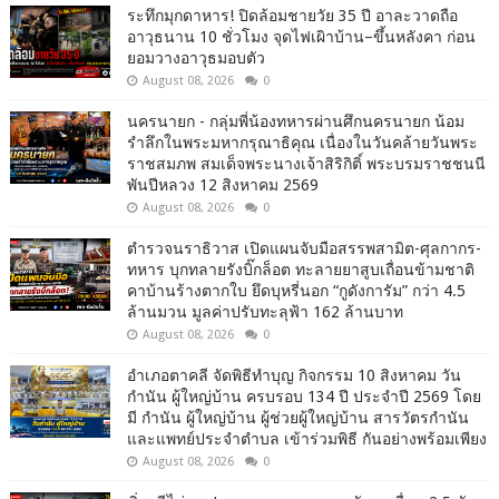
ระทึกมุกดาหาร! ปิดล้อมชายวัย 35 ปี อาละวาดถือ
อาวุธนาน 10 ชั่วโมง จุดไฟเผิาบ้าน–ขึ้นหลังคา ก่อน
ยอมวางอาวุธมอบตัว
August 08, 2026
0
นครนายก - กลุ่มพี่น้องทหารผ่านศึกนครนายก น้อม
รำลึกในพระมหากรุณาธิคุณ เนื่องในวันคล้ายวันพระ
ราชสมภพ สมเด็จพระนางเจ้าสิริกิติ์ พระบรมราชชนนี
พันปีหลวง 12 สิงหาคม 2569
August 08, 2026
0
ตำรวจนราธิวาส เปิดแผนจับมือสรรพสามิต-ศุลกากร-
ทหาร บุกทลายรังบิ๊กล็อต ทะลายยาสูบเถื่อนข้ามชาติ
คาบ้านร้างตากใบ ยึดบุหรี่นอก “กูดังการัม” กว่า 4.5
ล้านมวน มูลค่าปรับทะลุฟ้า 162 ล้านบาท
August 08, 2026
0
อำเภอตาคลี จัดพิธีทำบุญ กิจกรรม 10 สิงหาคม วัน
กำนัน ผู้ใหญ่บ้าน ครบรอบ 134 ปี ประจำปี 2569 โดย
มี กำนัน ผู้ใหญ่บ้าน ผู้ช่วยผู้ใหญ่บ้าน สารวัตรกำนัน
และแพทย์ประจำตำบล เข้าร่วมพิธี กันอย่างพร้อมเพียง
August 08, 2026
0