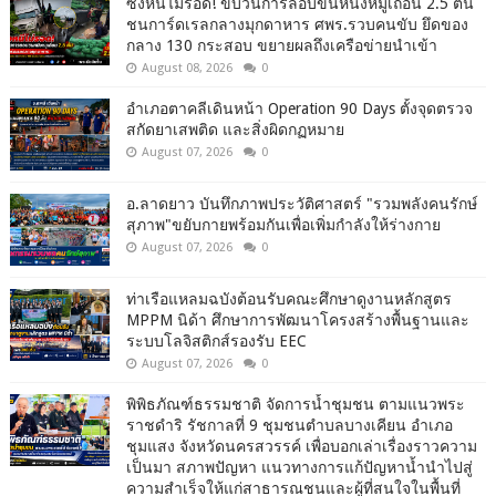
ซิ่งหนีไม่รอด! ขบวนการลอบขนหนังหมูเถื่อน 2.5 ตัน
ชนการ์ดเรลกลางมุกดาหาร ศพร.รวบคนขับ ยึดของ
กลาง 130 กระสอบ ขยายผลถึงเครือข่ายนำเข้า
August 08, 2026
0
อำเภอตาคลีเดินหน้า Operation 90 Days ตั้งจุดตรวจ
สกัดยาเสพติด และสิ่งผิดกฏหมาย
August 07, 2026
0
อ.ลาดยาว บันทึกภาพประวัติศาสตร์ "รวมพลังคนรักษ์
สุภาพ"ขยับกายพร้อมกันเพื่อเพิ่มกำลังให้ร่างกาย
August 07, 2026
0
ท่าเรือแหลมฉบังต้อนรับคณะศึกษาดูงานหลักสูตร
MPPM นิด้า ศึกษาการพัฒนาโครงสร้างพื้นฐานและ
ระบบโลจิสติกส์รองรับ EEC
August 07, 2026
0
พิพิธภัณฑ์ธรรมชาติ จัดการน้ำชุมชน ตามแนวพระ
ราชดำริ รัชกาลที่ 9 ชุมชนตำบลบางเคียน อำเภอ
ชุมแสง จังหวัดนครสวรรค์ เพื่อบอกเล่าเรื่องราวความ
เป็นมา สภาพปัญหา แนวทางการแก้ปัญหาน้ำนำไปสู่
ความสำเร็จให้แก่สาธารณชนและผู้ที่สนใจในพื้นที่