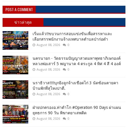
POST A COMMENT
ข่าวล่าสุด
เริ่มแล้ว!!ขบวนการสอบแข่งขันเพื่อสรรหาและ
เลือกสรรพนักงานจ้างเทศบาลตำบลป่าก่อดำ
August 08, 2026
0
นครนายก - วัดธรรมปัญญาสวดมหาพุทธาภิเษกองค์
หลวงพ่อเสาร์ 5 พญานาค 4 ตระกูล 4 ทิศ 4 สี 4 องค์
August 08, 2026
0
นราธิวาส!!!!บุกยิงลูกจ้างเชือดไก่ 3 นัดซ้อนตายคา
บ้านพักที่สุไหงปาดี.
August 08, 2026
0
ฝ่ายปกครองอ.ท่าตำโก #Operation 90 Days ผ่าแผน
ยุทธการ 90 วัน พิฆาตยาเสพติด
August 08, 2026
0