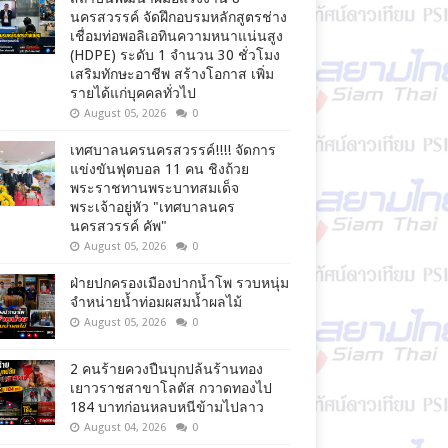
นครสวรรค์ จัดฝึกอบรมหลักสูตรช่าง
เชื่อมท่อพอลิเอทินความหนาแน่นสูง
(HDPE) ระดับ 1 จำนวน 30 ชั่วโมง
เสริมทักษะอาชีพ สร้างโอกาส เพิ่ม
รายได้แก่บุคคลทั่วไป
August 05, 2026
0
เทศบาลนครนครสวรรค์!!!! จัดการ
แข่งขันฟุตบอล 11 คน ชิงถ้วย
พระราชทานพระบาทสมเด็จ
พระเจ้าอยู่หัว "เทศบาลนคร
นครสวรรค์ คัพ"
August 05, 2026
0
ฝ่ายปกครองเมืองปากน้ำโพ รวบหนุ่ม
จำหน่ายน้ำท่อมผสมน้ำผลไม้
August 05, 2026
0
2 คนร้ายควงปืนบุกปล้นร้านทอง
เยาวราชสาขาโลตัส กวาดทองไป
184 บาทก่อนหลบหนีข้ามไปลาว
August 04, 2026
0