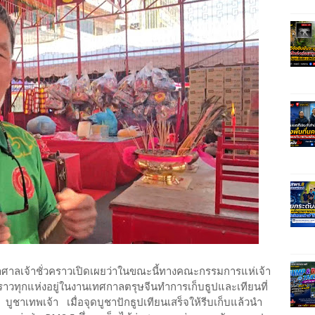
ศาลเจ้าชั่วคราวเปิดเผยว่าในขณะนี้ทางคณะกรรมการแห่เจ้า
คราวทุกแห่งอยู่ในงานเทศกาลตรุษจีนทำการเก็บธูปและเทียนที่
ม่ บูชาเทพเจ้า เมื่อจุดบูชาปักธูปเทียนเสร็จให้รีบเก็บแล้วนำ