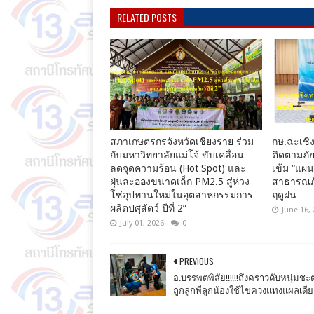
RELATED POSTS
สภาเกษตรกรจังหวัดเชียงราย ร่วม
กษ.ฉะเชิง
กับมหาวิทยาลัยแม่โจ้ ขับเคลื่อน
ติดตามภัย
ลดจุดความร้อน (Hot Spot) และ
เข้ม “แผ
ฝุ่นละอองขนาดเล็ก PM2.5 สู่ห่วง
สาธารณภั
โซ่อุปทานใหม่ในอุตสาหกรรมการ
ฤดูฝน
ผลิตปศุสัตว์ ปีที่ 2”
June 16,
July 01, 2026
0
PREVIOUS
อ.บรร​พตพิสัย!!!!!!ถึงคราวดับหนุ่มช
ถูกลูกพี่ลูกน้องใช้ไขควงแทงแผลเดีย