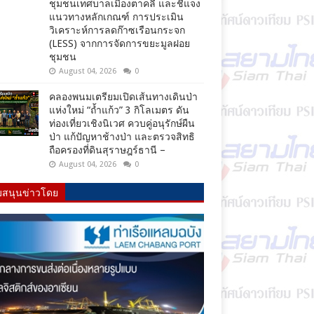
ชุมชนเทศบาลเมืองตาคลี และชี้แจง
แนวทางหลักเกณฑ์ การประเมิน
วิเคราะห์การลดก๊าซเรือนกระจก
(LESS) จากการจัดการขยะมูลฝอย
ชุมชน
August 04, 2026
0
คลองพนมเตรียมเปิดเส้นทางเดินป่า
แห่งใหม่ “ถ้ำแก้ว” 3 กิโลเมตร ดัน
ท่องเที่ยวเชิงนิเวศ ควบคู่อนุรักษ์ผืน
ป่า แก้ปัญหาช้างป่า และตรวจสิทธิ
ถือครองที่ดินสุราษฎร์ธานี –
August 04, 2026
0
บสนุนข่าวโดย