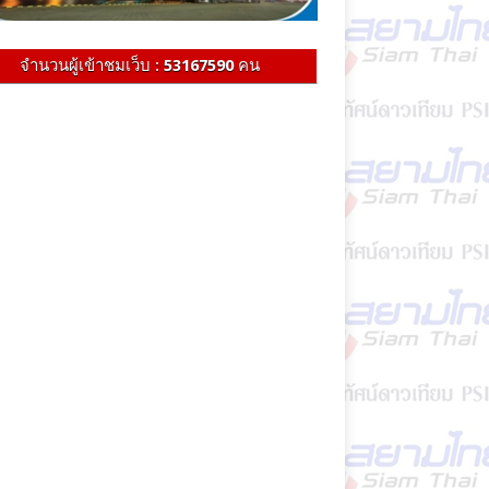
จำนวนผู้เข้าชมเว็บ :
53167590
คน