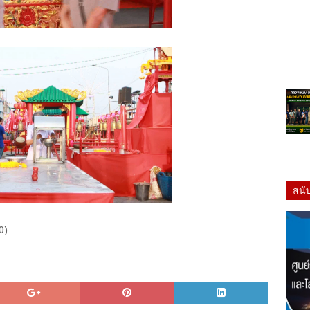
สนั
0)