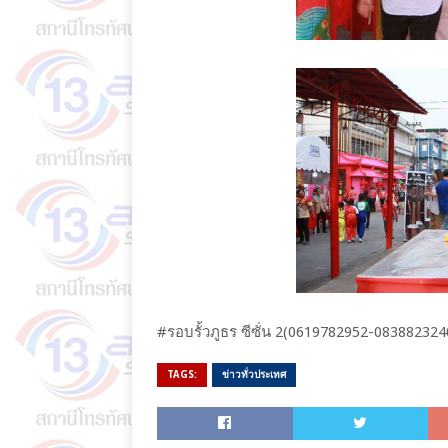
#รอบรั้ว​ภูธร​ ซีซั่น​ 2​(0619782952​-083882324
TAGS:
ข่าวทั่วประเทศ