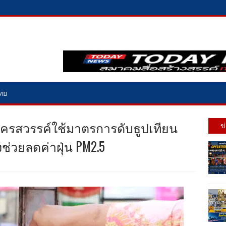
ไทย
นครสวรรค์ใช้มาตรการดับธูปเทียน
ข
ังช่วยลดค่าฝุ่น PM2.5