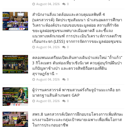
August 04, 2026
0
สำนักงานสิ่งแวดล้อมและควบคุมมลพิษที่ 4
(นครสวรรค์) จัดประชุมสัมมนา นำเสนอผลการศึกษา
วิเคราะห์องค์ประกอบขอบขยะมูลฝอย สถานที่กำจัด
ขยะมูลฝอยชุมชนเทศบาลเมืองตาคลี และชี้แจง
แนวทางหลักเกณฑ์ การประเมินวิเคราะห์การลดก๊าซ
เรือนกระจก (LESS) จากการจัดการขยะมูลฝอยชุมชน
August 04, 2026
0
คลองพนมเตรียมเปิดเส้นทางเดินป่าแห่งใหม่ “ถ้ำแก้ว”
3 กิโลเมตร ดันท่องเที่ยวเชิงนิเวศ ควบคู่อนุรักษ์ผืนป่า
แก้ปัญหาช้างป่า และตรวจสิทธิถือครองที่ดิน
สุราษฎร์ธานี –
August 04, 2026
0
ผู้ว่าฯนครสวรรค์ พาชมสวนฝรั่งกิมจูบ้านมะเกลือ ยก
มาตรฐานสินค้าเกษตร GAP
August 03, 2026
0
สพร.8 นครสวรรค์เปิดการฝึกอบรมโครงการเพิ่มทักษะ
แรงงานอิสระและกลุ่มเป้าหมายเฉพาะเพื่อเพิ่มโอกาส
ในการประกอบอาชีพ