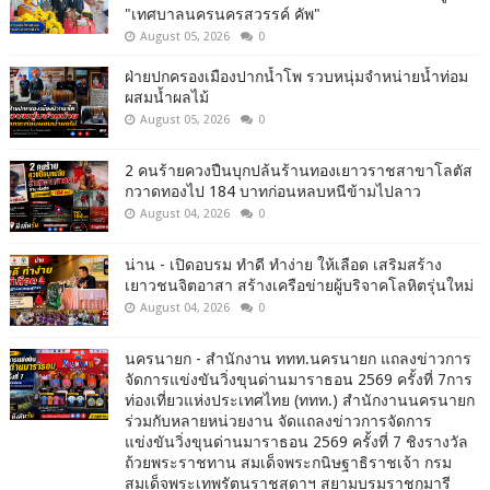
"เทศบาลนครนครสวรรค์ คัพ"
August 05, 2026
0
ฝ่ายปกครองเมืองปากน้ำโพ รวบหนุ่มจำหน่ายน้ำท่อม
ผสมน้ำผลไม้
August 05, 2026
0
2 คนร้ายควงปืนบุกปล้นร้านทองเยาวราชสาขาโลตัส
กวาดทองไป 184 บาทก่อนหลบหนีข้ามไปลาว
August 04, 2026
0
น่าน - เปิดอบรม ทำดี ทำง่าย ให้เลือด เสริมสร้าง
เยาวชนจิตอาสา สร้างเครือข่ายผู้บริจาคโลหิตรุ่นใหม่
August 04, 2026
0
นครนายก - สำนักงาน ททท.นครนายก แถลงข่าวการ
จัดการแข่งขันวิ่งขุนด่านมาราธอน 2569 ครั้งที่ 7การ
ท่องเที่ยวแห่งประเทศไทย (ททท.) สำนักงานนครนายก
ร่วมกับหลายหน่วยงาน จัดแถลงข่าวการจัดการ
แข่งขันวิ่งขุนด่านมาราธอน 2569 ครั้งที่ 7 ชิงรางวัล
ถ้วยพระราชทาน สมเด็จพระกนิษฐาธิราชเจ้า กรม
สมเด็จพระเทพรัตนราชสุดาฯ สยามบรมราชกุมารี