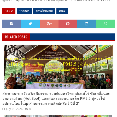
ศูนย์ข่าวมุกดาหารเด​วิท​ โชคชัย​ มุกดาหาร​ รายงาน​ 092-5259777
TAGS:
ข่าวกีฬา
ข่าวทั่วประเทศ
สังคม
RELATED POSTS
สภาเกษตรกรจังหวัดเชียงราย ร่วมกับมหาวิทยาลัยแม่โจ้ ขับเคลื่อนลด
จุดความร้อน (Hot Spot) และฝุ่นละอองขนาดเล็ก PM2.5 สู่ห่วงโซ่
อุปทานใหม่ในอุตสาหกรรมการผลิตปศุสัตว์ ปีที่ 2”
July 01, 2026
0