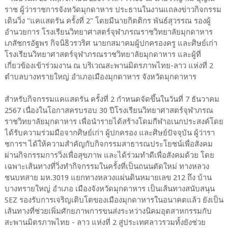
ราช ผู้ว่าราชการจังหวัดมุกดาหาร ประธานในงานแถลงข่าวกิจกรรม
เดินวิ่ง "แคแสดรัน ครั้งที่ 2" โดยมีนายกิตติกร พันธ์สุวรรณ รองผู้
อำนวยการ โรงเรียนวิทยาศาสตร์จุฬาภรณราชวิทยาลัยมุกดาหาร
เภสัชกรอัฐพร กิจนิธิวรวริศ นายกสมาคมผู้ปกครองครู และศิษย์เก่า
โรงเรียนวิทยาศาสตร์จุฬาภรณราชวิทยาลัยมุกดาหาร และผู้ที่
เกี่ยวข้องเข้าร่วมงาน ณ บริเวณสะพานมิตรภาพไทย-ลาว แห่งที่ 2
ตำบลบางทรายใหญ่ อำเภอเมืองมุกดาหาร จังหวัดมุกดาหาร
สำหรับกิจกรรมแคแสดรัน ครั้งที่ 2 กำหนดจัดขึ้นในวันที่ 7 ธันวาคม
2567 เนื่องในโอกาสครบรอบ 30 ปีโรงเรียนวิทยาศาสตร์จุฬาภรณ
ราชวิทยาลัยมุกดาหาร เพื่อนำรายได้สร้างโดมกีฬาอเนกประสงค์โดย
ได้รับความร่วมมือจากศิษย์เก่า ผู้ปกครอง และศิษย์ปัจจุบัน ผู้ว่ารา
ชการฯ ได้ให้ความสำคัญกับกิจกรรมสาธารณประโยชน์เพื่อสังคม
ผ่านกิจกรรมการวิ่งเพื่อสุขภาพ และได้ร่วมทำดีเพื่อสังคมด้วย โดย
เฉพาะเส้นทางที่วิ่งทำกิจกรรมในครั้งที่เป็นถนนตัดใหม่ ทางหลวง
ชนบทสาย มห.3019 แยกทางหลวงแผ่นดินหมายเลข 212 ถึง บ้าน
บางทรายใหญ่ อำเภอ เมืองจังหวัดมุกดาหาร​ เป็นเส้นทางสนับสนุน
SEZ รองรับการเจริญเติบโตของเมืองมุกดาหารในอนาคตแล้ว ยังเป็น
เส้นทางที่ช่วยเพิ่มศักยภาพการขนส่งระหว่างนิคมอุตสาหกรรมกับ
สะพานมิตรภาพไทย - ลาว แห่งที่ 2 สู่ประเทศลาวรวมทั้งยังช่วย