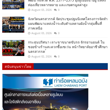
พัฒนาจังหวัด พ.ศ. 2571–2575 มุ่งสู่เมืองน่าอยู่ แหล่ง
ท่องเที่ยวหลากหลาย และเกษตรมูลค่าสูง
August 03, 2026
0
จังหวัดนครสวรรค์ จัดประชุมปฐมนิเทศโครงการจัดทำ
แผนพัฒนาแหล่งน้ำระดับตำบลตามผังน้ำกลุ่มพื้นที่
ภาคเหนือ
August 03, 2026
0
กระสุนปริศนา เจาะขาขนาดขับรถ จักรยานยนต์ ใน
ซอยข้างร้านสะดวกซื้อเซเว่น หน้าวิทยาลัยอาชีวศึกษา
นครสวรรค ์
August 02, 2026
0
สนับสนุนข่าวโดย