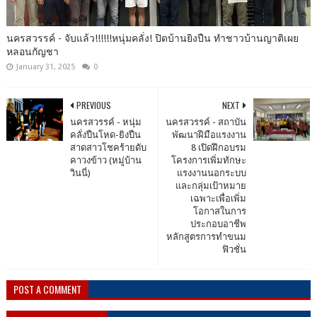
นครสวรรค์ - จับแล้ว!!!!!!หนุ่มคลั่ง! ปิดบ้านยิงปืน ทำชาวบ้านญาติเผย
หลอนกัญชา
January 31, 2025
0
PREVIOUS
NEXT
นครสวรรค์ - หนุ่ม
นครสวรรค์ - สถาบัน
คลั่งปืนโหด​-ยิงปืน
พัฒนาฝีมือแรงงาน
สาดสาวโชคร้ายดับ
8 เปิดฝึกอบรม
คาวงข้าว (หมู่บ้าน
โครงการเพิ่มทักษะ
วินนี่)​
แรงงานนอกระบบ
และกลุ่มเป้าหมาย
เฉพาะเพื่อเพิ่ม
โอกาสในการ
ประกอบอาชีพ
หลักสูตรการทำขนม
ฟิวชั่น​
POST A COMMENT