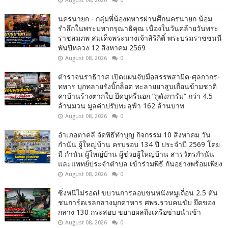
August 08, 2026
0
นครนายก - กลุ่มพี่น้องทหารผ่านศึกนครนายก น้อม
รำลึกในพระมหากรุณาธิคุณ เนื่องในวันคล้ายวันพระ
ราชสมภพ สมเด็จพระนางเจ้าสิริกิติ์ พระบรมราชชนนี
พันปีหลวง 12 สิงหาคม 2569
August 08, 2026
0
ตำรวจนราธิวาส เปิดแผนจับมือสรรพสามิต-ศุลกากร-
ทหาร บุกทลายรังบิ๊กล็อต ทะลายยาสูบเถื่อนข้ามชาติ
คาบ้านร้างตากใบ ยึดบุหรี่นอก “กูดังการัม” กว่า 4.5
ล้านมวน มูลค่าปรับทะลุฟ้า 162 ล้านบาท
August 08, 2026
0
อำเภอตาคลี จัดพิธีทำบุญ กิจกรรม 10 สิงหาคม วัน
กำนัน ผู้ใหญ่บ้าน ครบรอบ 134 ปี ประจำปี 2569 โดย
มี กำนัน ผู้ใหญ่บ้าน ผู้ช่วยผู้ใหญ่บ้าน สารวัตรกำนัน
และแพทย์ประจำตำบล เข้าร่วมพิธี กันอย่างพร้อมเพียง
August 08, 2026
0
ซิ่งหนีไม่รอด! ขบวนการลอบขนหนังหมูเถื่อน 2.5 ตัน
ชนการ์ดเรลกลางมุกดาหาร ศพร.รวบคนขับ ยึดของ
กลาง 130 กระสอบ ขยายผลถึงเครือข่ายนำเข้า
August 08, 2026
0