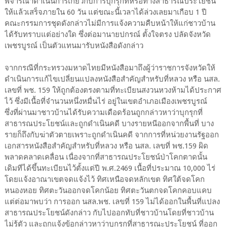
พิจารณาดำเนินการเกี่ยวกับการบุกรุกที่หรือทางสาธารณประโยชน์
ให้แล้วเสร็จภายใน 60 วัน แต่ขณะนี้เวลาได้ล่วงเลยมาเกือบ 1 ปี
คณะกรรมการชุดดังกล่าวไม่มีการแจ้งความคืบหน้าให้แก่ชาวบ้าน
ได้รับทราบแต่อย่างใด ซึ่งต่อมานายปกรณ์ ตั้งใจตรง ปลัดจังหวัด
เพชรบูรณ์ เป็นตัวแทนมารับหนังสือดังกล่าว
จากกรณีที่กระทรวงมหาดไทยมีหนังสือมาถึงผู้ว่าราชการจังหวัดให้
ดำเนินการแก้ไขเปลี่ยนแปลงหนังสือสำคัญสำหรับที่หลวง หรือ นสล.
เลขที่ พช. 159 ให้ถูกต้องตรงตามที่ทะเบียนสงวนหวงห้ามได้ประกาศ
ไว้ ซึ่งมีเนื้อที่จำนวนหนึ่งหมื่นไร่ อยู่ในเขตอำเภอเมืองเพชรบูรณ์
ซึ่งที่ผ่านมาชาวบ้านได้รับความเดือดร้อนถูกกล่าวหาว่าบุกรุกที่
สาธารณประโยชน์และถูกดำเนินคดี บางรายหนีออกจากพื้นที่ บาง
รายก็ถึงกับฆ่าตัวตายเพราะถูกดำเนินคดี จากการที่หน่วยงานรัฐออก
เอกสารหนังสือสำคัญสำหรับที่หลวง หรือ นสล. เลขที่ พช.159 ผิด
พลาดคลาดเคลื่อน เนื่องจากที่สาธารณประโยชน์ป่าโคกตาดนั้น
เดิมทีได้ขึ้นทะเบียนไว้ตั้งแต่ปี พ.ศ.2469 เนื้อที่ประมาณ 10,000 ไร่
โดยแจ้งอาณาเขตจดแจ้งไว้ ทิศเหนือจดหลักเขต ทิศใต้จดโคก
หนองหอย ทิศตะวันออกจดโคกน้อย ทิศตะวันตกจดโคกคอบแคบ
แต่ต่อมาพบว่า การออก นสล.พช. เลขที่ 159 ไม่ได้ออกในพื้นที่แปลง
สาธารณประโยชน์ดังกล่าว กับไปออกทับที่ชาวบ้านโดยที่ชาวบ้าน
ไม่รู้ตัว และถูกแจ้งข้อกล่าวหาว่าบุกรุกที่สาธารณะประโยชน์ ที่ออก