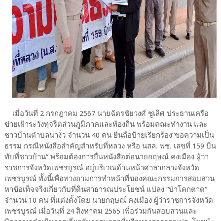
เมื่อวันที่ 2 กรกฎาคม 2567 นายฉัตรชัยวงศ์ ชูเลิศ ประธานเครือ
ข่ายเฝ้าระวังทุจริตส่วนภูมิภาคและท้องถิ่น พร้อมคณะทำงาน และ
ชาวบ้านตำบลนางั่ว จำนวน 40 คน ยืนถือป้ายเรียกร้อง“ขอความเป็น
ธรรม กรณีหนังสือสำคัญสำหรับที่หลวง หรือ นสล. พช. เลขที่ 159 บิน
ทับที่ชาวบ้าน” พร้อมต้องการยื่นหนังสือต่อนายกฤษณ์ คงเมือง ผู้ว่า
ราชการจังหวัดเพชรบูรณ์ อยู่บริเวณด้านหน้าศาลากลางจังหวัด
เพชรบูรณ์ ทั้งนี้เพื่อทวงถามการทำหน้าที่ของคณะกรรมการสอบสวน
หาข้อเท็จจริงเกี่ยวกับที่ดินสาธารณประโยชน์ แปลง “ป่าโคกตาด”
จำนวน 10 คน ที่แต่งตั้งโดย นายกฤษณ์ คงเมือง ผู้ว่าราชการจังหวัด
เพชรบูรณ์ เมื่อวันที่ 24 สิงหาคม 2565 เพื่อร่วมกันสอบสวนและ