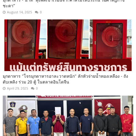
มุกดาหาร​ -​ นาที​ “ลุงพลเข้าเรือนจำ! ศาลไม่ให้ประกัน รอศาลฎีกาชี้
ชะตา”
August 14, 2025
0
มุกดาหาร​ "โจรมุกดาหารอาละวาดหนัก" ลักหัวจ่ายน้ำทองเหลือง - ถัง
ดับเพลิง ร่วม 20 ตู้ ในตลาดอินโดจีน​
April 29, 2025
0