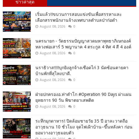
ข่าวล่าสุด
เริ่มแล้ว!!ขบวนการสอบแข่งขันเพื่อสรรหาและ
เลือกสรรพนักงานจ้างเทศบาลตำบลป่าก่อดำ
August 08, 2026
0
นครนายก - วัดธรรมปัญญาสวดมหาพุทธาภิเษกองค์
หลวงพ่อเสาร์ 5 พญานาค 4 ตระกูล 4 ทิศ 4 สี 4 องค์
August 08, 2026
0
นราธิวาส!!!!บุกยิงลูกจ้างเชือดไก่ 3 นัดซ้อนตายคา
บ้านพักที่สุไหงปาดี.
August 08, 2026
0
ฝ่ายปกครองอ.ท่าตำโก #Operation 90 Days ผ่าแผน
ยุทธการ 90 วัน พิฆาตยาเสพติด
August 08, 2026
0
ระทึกมุกดาหาร! ปิดล้อมชายวัย 35 ปี อาละวาดถือ
อาวุธนาน 10 ชั่วโมง จุดไฟเผิาบ้าน–ขึ้นหลังคา ก่อน
ยอมวางอาวุธมอบตัว