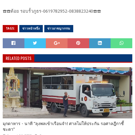
☎️☎️ต้อย​ รอบ​รั้ว​ภูธร-​0619782952​-0838823240​☎️☎️
TAGS:
ข่าวหน้าหนึ่ง
ข่าวอาชญากรรม
RELATED POSTS
มุกดาหาร​ -​ นาที​ “ลุงพลเข้าเรือนจำ! ศาลไม่ให้ประกัน รอศาลฎีกาชี้
ชะตา”