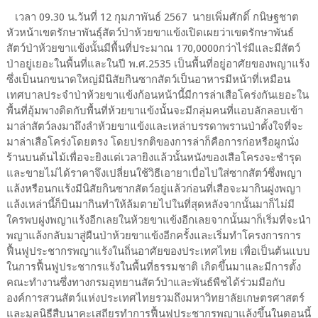
เวลา 09.30 น.วันที่ 12 กุมภาพันธ์ 2567 นายเพิ่มศักดิ์ กนิษฐชาต
หัวหน้าเขตรักษาพันธุ์สัตว์ป่าห้วยขาแข้งเปิดเผยว่าเขตรักษาพันธ์
สัตว์ป่าห้วยขาแข้งนั้นมีพื้นที่ประมาณ 170,0000กว่าไร่มีและมีสัตว์
ป่าอยู่เยอะในพื้นที่และในปี พ.ศ.2535 เป็นพื้นที่อยู่อาศัยของพญาแร้ง
ซึ่งเป็นนกขนาดใหญ่มีนิสัยกินซากสัตว์เป็นอาหารมีหน้าที่เหมือน
เทศบาลประจำป่าห้วยขาแข้งก้อนหน้านี้มีการล่าเสือโคร่งกันเยอะใน
พื้นที่อุ้มพางติดกับพื้นที่ห้วยขาแข้งนั้นจะมีกลุ่มคนที่แอบลักลอบเข้า
มาล่าสัตว์ลงมาถึงลำห้วยขาแข้งและเหล่าบรรดาพรานป่าตั้งใจที่จะ
มาล่าเสือโคร่งโดยตรง โดยปรกติของการล่าก็คือการก่อหรือผูกนั่ง
ร้านบนต้นไม้เพื่อจะยิงแต่เวลายิงแล้วนั้นหนังของเสือโครงจะชำรุด
และขายไม่ได้ราคาจึงเปลี่ยนใช้วิธีเอายาเบื่อไปใส่ซากสัตว์ซึ่งพญา
แล้งหรือนกแร้งมีนิสัยกินซากสัตว์อยู่แล้วก่อนที่เสือจะมากินฝูงพญา
แล้งเหล่านี้ก็บินมากินทำให้ล้มตายไปในที่สุดหลังจากนั้นมาก็ไม่มี
ใครพบฝูงพญาแร้งอีกเลยในห้วยขาแข้งอีกเลยจากนั้นมาก็เริ่มที่จะนำ
พญาแล้งกลับมาสู่ผืนป่าห้วยขาแข้งอีกครั้งและเริ่มทำโครงการการ
ฟื้นฟูประชากรพญาแร้งในถิ่นอาศัยของประเทศไทย เพื่อเป็นต้นแบบ
ในการฟื้นฟูประชากรแร้งในพื้นที่ธรรมชาติ เกิดขึ้นมาและมีการตั้ง
คณะทำงานซึ่งทางกรมอุทยานสัตว์ป่าและพันธ์พืชได้ร่วมมือกับ
องค์การสวนสัตว์แห่งประเทศไทยรวมถึงมหาวิทยาลัยเกษตรศาสตร์
และมูลนิธืสืบนาคะเสถียรทำการฟื้นฟูประชากรพญาแล้งขึ้นในตอนนี้