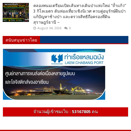
คลองพนมเตรียมเปิดเส้นทางเดินป่าแห่งใหม่ “ถ้ำแก้ว”
3 กิโลเมตร ดันท่องเที่ยวเชิงนิเวศ ควบคู่อนุรักษ์ผืนป่า
แก้ปัญหาช้างป่า และตรวจสิทธิถือครองที่ดิน
สุราษฎร์ธานี –
August 04, 2026
0
สนับสนุนข่าวโดย
จำนวนผู้เข้าชมเว็บ :
53167805
คน