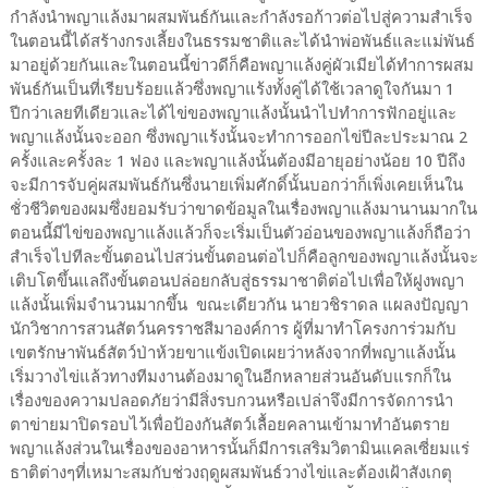
กำลังนำพญาแล้งมาผสมพันธ์กันและกำลังรอก้าวต่อไปสู่ความสำเร็จ
ในตอนนี้ได้สร้างกรงเลี้ยงในธรรมชาติและได้นำพ่อพันธ์และแม่พันธ์
มาอยู่ด้วยกันและในตอนนี้ข่าวดีก็คือพญาแล้งคู่ผัวเมียได้ทำการผสม
พันธ์กันเป็นที่เรียบร้อยแล้วซึ่งพญาแร้งทั้งคู่ได้ใช้เวลาดูใจกันมา 1
ปีกว่าเลยทีเดียวและได้ไข่ของพญาแล้งนั้นนำไปทำการฟักอยู่และ
พญาแล้งนั้นจะออก ซึ่งพญาแร้งนั้นจะทำการออกไข่ปีละประมาณ 2
ครั้งและครั้งละ 1 ฟอง และพญาแล้งนั้นต้องมีอายุอย่างน้อย 10 ปีถึง
จะมีการจับคู่ผสมพันธ์กันซึ่งนายเพิ่มศักดิ์นั้นบอกว่าก็เพิ่งเคยเห็นใน
ชั่วชีวิตของผมซึ่งยอมรับว่าขาดข้อมูลในเรื่องพญาแล้งมานานมากใน
ตอนนี้มีไข่ของพญาแล้งแล้วก็จะเริ่มเป็นตัวอ่อนของพญาแล้งก็ถือว่า
สำเร็จไปทีละขั้นตอนไปสว่นขั้นตอนต่อไปก็คือลูกของพญาแล้งนั้นจะ
เติบโตขึ้นแลถึงขั้นตอนปล่อยกลับสู่ธรรมาชาติต่อไปเพื่อให้ฝูงพญา
แล้งนั้นเพิ่มจำนวนมากขึ้น ขณะเดียวกัน นายวชิราดล แผลงปัญญา
นักวิชาการสวนสัตว์นครราชสีมาองค์การ ผู้ที่มาทำโครงการ่วมกับ
เขตรักษาพันธ์สัตว์ป่าห้วยขาแข้งเปิดเผยว่าหลังจากที่พญาแล้งนั้น
เริ่มวางไข่แล้วทางทีมงานต้องมาดูในอีกหลายส่วนอันดับแรกก็ใน
เรื่องของความปลอดภัยว่ามีสิ่งรบกวนหรือเปล่าจึงมีการจัดการนำ
ตาข่ายมาปิดรอบไว้เพื่อป้องกันสัตว์เลื้อยคลานเข้ามาทำอันตราย
พญาแล้งส่วนในเรื่องของอาหารนั้นก็มีการเสริมวิตามินแคลเซี่ยมแร่
ธาติต่างๆที่เหมาะสมกับช่วงฤดูผสมพันธ์วางไข่และต้องเฝ้าสังเกตุ