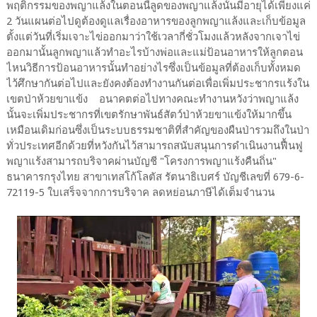
พฤติกรรมของพญาแล้งในตอนนี้ลูดของพญาแล้งนั้นมีอายุได้เพียงแค่
2 วันแผนต่อไปดูต้องดูแลเรื่องอาหารของลูกพญาแล้งและเก็บข้อมูล
ตั้งแต่วันที่เริ่มเจาะไข่ออกมาว่าใช้เวลากี่ชั่วโมงแล้วหลังจากเจาไข่
ออกมานั้นลูกพญาแล้วทำอะไรบ้างพ่อและแม่ป้อนอาหารให้ลูกตอน
ไหนวิธีการป้อนอาหารนั้นทำอย่างไรซึ่งเป็นข้อมูลที่ต้องเก็บทั้งหมด
ไว้ศึกษากันต่อไปและยังคงต้องทำงานกันต่อเพื่อเพิ่มประชากรแร้งใน
เขตป่าห้วยขาแข้ง อนาคตต่อไปทางคณะทำงานหวังว่าพญาแล้ง
นั้นจะเพิ่มประชากรที่เขตรักษาพันธ์สัตว์ป่าห้วยขาแข้งให้มากขึ้น
เหมือนเดิมก่อนซึ่งเป็นระบบธรรมชาติที่สำคัญของผืนป่ารวมถึงในป่า
ทั่วประเทศอีกด้วยที่หวังกันไว้สามารถสนับสนุนการดำเนินงานฟื้นฟู
พญาแร้งสามารถบริจาคผ่านบัญชี "โครงการพญาแร้งคืนถิ่น"
ธนาคารกรุงไทย สาขาเทสโก้โลตัส รัตนาธิเบศร์ บัญชีเลขที่ 679-6-
72119-5 ใบเสร็จจากการบริจาค ลดหย่อนภาษีได้เต็มจำนวน