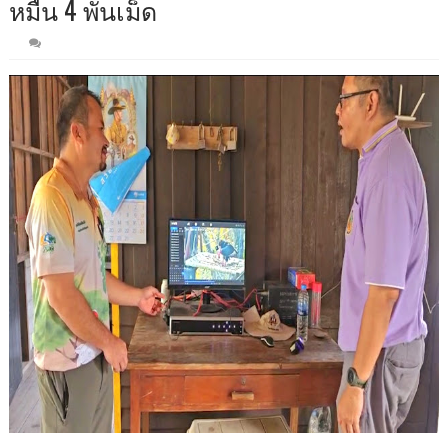
หมื่น​ 4​ พันเม็ด​