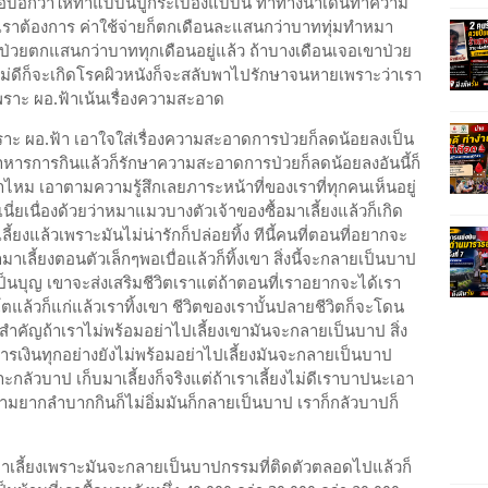
ือบอกว่าให้ทำแบบนี้ปูกระเบื้องแบบนี้ ทำทางน้ำเดินทำความ
เราต้องการ ค่าใช้จ่ายก็ตกเดือนละแสนกว่าบาททุ่มทำหมา
าป่วยตกแสนกว่าบาททุกเดือนอยู่แล้ว ถ้าบางเดือนเจอเขาป่วย
ไม่ดีก็จะเกิดโรคผิวหนังก็จะสลับพาไปรักษาจนหายเพราะว่าเรา
็เพราะ ผอ.ฟ้าเน้นเรื่องความสะอาด
ะ ผอ.ฟ้า เอาใจใส่เรื่องความสะอาดการป่วยก็ลดน้อยลงเป็น
ูแลอาหารการกินแล้วก็รักษาความสะอาดการป่วยก็ลดน้อยลงอันนี้ก็
ไหม เอาตามความรู้สึกเลยภาระหน้าที่ของเราที่ทุกคนเห็นอยู่
งเนี่ยเนื่องด้วยว่าหมาแมวบางตัวเจ้าของซื้อมาเลี้ยงแล้วก็เกิด
้ยงแล้วเพราะมันไม่น่ารักก็ปล่อยทิ้ง ทีนี้คนที่ตอนที่อยากจะ
าเลี้ยงตอนตัวเล็กๆพอเบื่อแล้วก็ทิ้งเขา สิ่งนี้จะกลายเป็นบาป
เป็นบุญ เขาจะส่งเสริมชีวิตเราแต่ถ้าตอนที่เราอยากจะได้เรา
ตแล้วก็แก่แล้วเราทิ้งเขา ชีวิตของเราบั้นปลายชีวิตก็จะโดน
้สำคัญถ้าเราไม่พร้อมอย่าไปเลี้ยงเขามันจะกลายเป็นบาป สิ่ง
การเงินทุกอย่างยังไม่พร้อมอย่าไปเลี้ยงมันจะกลายเป็นบาป
ะกลัวบาป เก็บมาเลี้ยงก็จริงแต่ถ้าเราเลี้ยงไม่ดีเราบาปนะเอา
ความยากลำบากกินก็ไม่อิ่มมันก็กลายเป็นบาป เราก็กลัวบาปก็
มาเลี้ยงเพราะมันจะกลายเป็นบาปกรรมที่ติดตัวตลอดไปแล้วก็