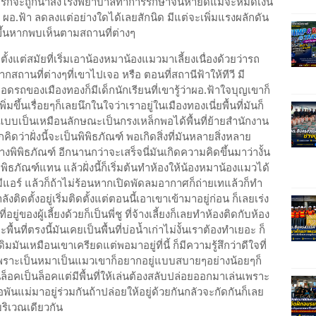
พิการก็จะถูกนำส่งโรงพยาบาลทำการรักษาจนหายดีแม้จะหมดเงิน
ผอ.ฟ้า ลดลงแต่อย่างใดได้เลยสักนิด มีแต่จะเพิ่มแรงผลักดัน
ึ้นหากพบเห็นตามสถานที่ต่างๆ
งแต่สมัยที่เริ่มเอาน้องหมาน้องแมวมาเลี้ยงเนื่องด้วยว่ารถ
สถานที่ต่างๆที่เขาไปเจอ หรือ ตอนที่สถานีฟ้าให้ทีวี มี
รถของเมืองทองก็มีเด็กนักเรียนที่เขารู้ว่าผอ.ฟ้าใจบุญเขาก็
มขึ้นเรื่อยๆก็เลยนึกในใจว่าเราอยู่ในเมืองทองเนี่ยพื้นที่มันก็
บ้านแบบเป็นเหมือนลักษณะเป็นกรงเหล็กพอได้พื้นที่ย้ายสำนักงาน
คิดว่าฝั่งนี้จะเป็นพิพิธภัณฑ์ พอเกิดสิ่งที่มันหลายสิ่งหลาย
งพิพิธภัณฑ์ อีกนานกว่าจะเสร็จนี่มันเกิดความคิดขึ้นมาว่างั้น
ิพิธภัณฑ์แทน แล้วฝั่งนี้ก็เริ่มต้นทำห้องให้น้องหมาน้องแมวได้
ีแอร์ แล้วก็ถ้าไม่ร้อนหากเปิดพัดลมอากาศก็ถ่ายเทแล้วก็ทำ
ำลังติดตั้งอยู่เริ่มติดตั้งแต่ตอนนี้เอาเขาเข้ามาอยู่ก่อน ก็เลยเร่ง
อยู่ของผู้เลี้ยงด้วยก็เป็นพี่ชู ที่จ้างเลี้ยงก็เลยทำห้องติดกับห้อง
พื้นที่ตรงนี้มันเคยเป็นพื้นที่บ่อน้ำเก่าไม่งั้นเราต้องทำเยอะ ก็
ิมมันเหมือนเขาเครียดแต่พอมาอยู่ที่นี้ ก็มีความรู้สึกว่าดีใจที่
ๆ เพราะเป็นหมาเป็นแมวเขาก็อยากอยู่แบบสบายๆอย่างน้อยๆก็
ล็อคเป็นล็อคแต่มีพื้นที่ให้เล่นต้องสลับปล่อยออกมาเล่นเพราะ
่อพันแม่มาอยู่ร่วมกันถ้าปล่อยให้อยู่ด้วยกันกลัวจะกัดกันก็เลย
ในบริเวณเดียวกัน