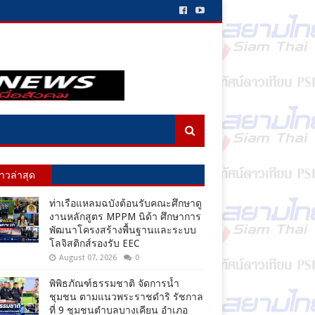
่าวล่าสุด
ท่าเรือแหลมฉบังต้อนรับคณะศึกษาดู
งานหลักสูตร MPPM นิด้า ศึกษาการ
พัฒนาโครงสร้างพื้นฐานและระบบ
โลจิสติกส์รองรับ EEC
August 07, 2026
0
พิพิธภัณฑ์ธรรมชาติ จัดการน้ำ
ชุมชน ตามแนวพระราชดำริ รัชกาล
ที่ 9 ชุมชนตำบลบางเคียน อำเภอ