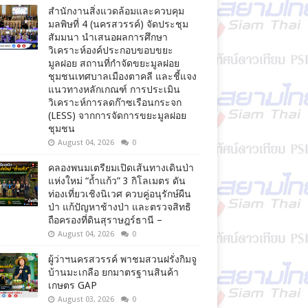
สำนักงานสิ่งแวดล้อมและควบคุม
มลพิษที่ 4 (นครสวรรค์) จัดประชุม
สัมมนา นำเสนอผลการศึกษา
วิเคราะห์องค์ประกอบขอบขยะ
มูลฝอย สถานที่กำจัดขยะมูลฝอย
ชุมชนเทศบาลเมืองตาคลี และชี้แจง
แนวทางหลักเกณฑ์ การประเมิน
วิเคราะห์การลดก๊าซเรือนกระจก
(LESS) จากการจัดการขยะมูลฝอย
ชุมชน
August 04, 2026
0
คลองพนมเตรียมเปิดเส้นทางเดินป่า
แห่งใหม่ “ถ้ำแก้ว” 3 กิโลเมตร ดัน
ท่องเที่ยวเชิงนิเวศ ควบคู่อนุรักษ์ผืน
ป่า แก้ปัญหาช้างป่า และตรวจสิทธิ
ถือครองที่ดินสุราษฎร์ธานี –
August 04, 2026
0
ผู้ว่าฯนครสวรรค์ พาชมสวนฝรั่งกิมจู
บ้านมะเกลือ ยกมาตรฐานสินค้า
เกษตร GAP
August 03, 2026
0