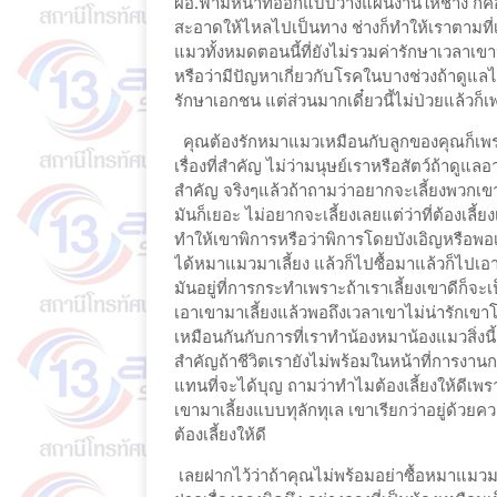
ผอ.ฟ้ามีหน้าที่ออกแบบวางแผนงานให้ช่าง ก็ค
สะอาดให้ไหลไปเป็นทาง ช่างก็ทำให้เราตามที่
แมวทั้งหมดตอนนี้ที่ยังไม่รวมค่ารักษาเวลาเข
หรือว่ามีปัญหาเกี่ยวกับโรคในบางช่วงถ้าดูแล
รักษาเอกชน แต่ส่วนมากเดี๋ยวนี้ไม่ป่วยแล้วก
คุณต้องรักหมาแมวเหมือนกับลูกของคุณก็เพรา
เรื่องที่สำคัญ ไม่ว่ามนุษย์เราหรือสัตว์ถ้าด
สำคัญ จริงๆแล้วถ้าถามว่าอยากจะเลี้ยงพวกเขา
มันก็เยอะ ไม่อยากจะเลี้ยงเลยแต่ว่าที่ต้องเลี้ย
ทำให้เขาพิการหรือว่าพิการโดยบังเอิญหรือพอเลี
ได้หมาแมวมาเลี้ยง แล้วก็ไปซื้อมาแล้วก็ไปเอาม
มันอยู่ที่การกระทำเพราะถ้าเราเลี้ยงเขาดีก็จะ
เอาเขามาเลี้ยงแล้วพอถึงเวลาเขาไม่น่ารักเขาโ
เหมือนกันกับการที่เราทำน้องหมาน้องแมวสิ่งนี
สำคัญถ้าชีวิตเรายังไม่พร้อมในหน้าที่การงาน
แทนที่จะได้บุญ ถามว่าทำไมต้องเลี้ยงให้ดีเพรา
เขามาเลี้ยงแบบทุลักทุเล เขาเรียกว่าอยู่ด้วย
ต้องเลี้ยงให้ดี
เลยฝากไว้ว่าถ้าคุณไม่พร้อมอย่าซื้อหมาแมว