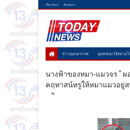
เกี่ยวกับเรา
ติดต่อเรา
ข่าวออกอากาศ
ดูสดช่อง 13สยาม
นางฟ้าของหมา-แมวจร " ผอ.พ
คฤหาสน์หรูให้หมาแมวอยู่