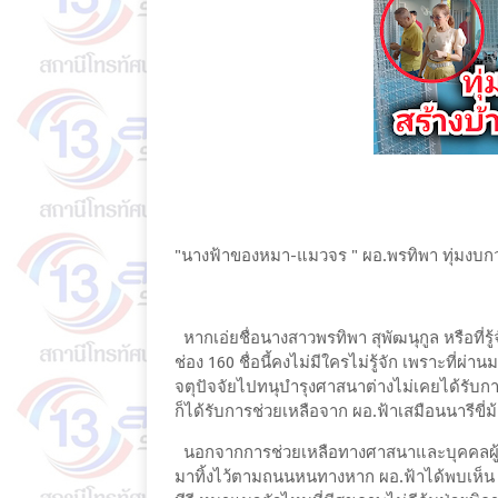
"นางฟ้าของหมา-แมวจร " ผอ.พรทิพา ทุ่มงบกว
หากเอ่ยชื่อนางสาวพรทิพา สุพัฒนุกูล หรือที่ร
ช่อง 160 ชื่อนี้คงไม่มีใครไม่รู้จัก เพราะที
จตุปัจจัยไปทนุบำรุงศาสนาต่างไม่เคยได้รับกา
ก็ได้รับการช่วยเหลือจาก ผอ.ฟ้าเสมือนนารีขี่ม
นอกจากการช่วยเหลือทางศาสนาและบุคคลผู้ตก
มาทิ้งไว้ตามถนนหนทางหาก ผอ.ฟ้าได้พบเห็น 