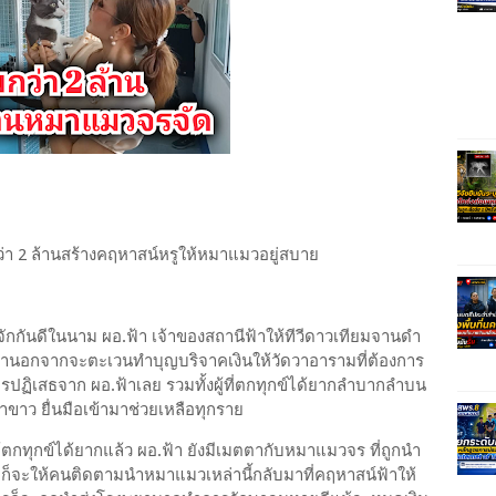
่า 2 ล้านสร้างคฤหาสน์หรูให้หมาแมวอยู่สบาย
ู้จักกันดีในนาม ผอ.ฟ้า เจ้าของสถานีฟ้าให้ทีวีดาวเทียมจานดำ
่ผ่านมานอกจากจะตะเวนทำบุญบริจาคเงินให้วัดวาอารามที่ต้องการ
รปฏิเสธจาก ผอ.ฟ้าเลย รวมทั้งผู้ที่ตกทุกข์ได้ยากลำบากลำบน
้าขาว ยื่นมือเข้ามาช่วยเหลือทุกราย
ทุกข์ได้ยากแล้ว ผอ.ฟ้า ยังมีเมตตากับหมาแมวจร ที่ถูกนำ
ก็จะให้คนติดตามนำหมาแมวเหล่านี้กลับมาที่คฤหาสน์ฟ้าให้