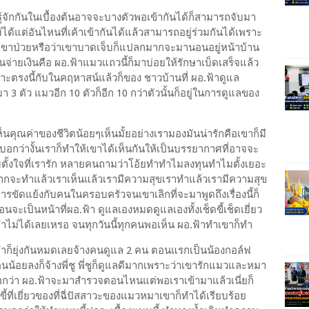
้รู้จักกันในเบื้องต้นอาจจะบางตัวพอเข้ากันได้ก็สามารถจับมา
่อนไม่ได้แต่อันไหนที่เค้าเข้ากันได้แล้วสามารถอยู่ร่วมกันได้เพราะ
วลาเขาป่วยหรือว่าเขาบาดเจ็บก็แปลกมากจะมานอนอยู่หน้าบ้าน
ลย คนจ่ายเงินคือ ผอ.ฟ้าแมวแถวนี้ก็มาบ่อยให้รักษาเบ็ดเสร็จแล้ว
พาะตรงนี้กับในคฤหาสน์แล้วก็ของ ชาวบ้านที่ ผอ.ฟ้าดูแล
ตัว แมวอีก 10 ตัวก็อีก 10 กว่าตัวนั้นก็อยู่ในการดูแลของ
เห็นคุณค่าของชีวิตน้อยๆเห็นมั้ยอย่างเรามองมันน่ารักคือเขาก็มี
บอกว่างั้นเราก็ทำให้เขาได้เห็นกันให้เป็นบรรยากาศที่อาจจะ
ามตั้งใจที่เรารัก หลายคนถามว่าโอ้ยทำทำไมลงทุนทำไมตั้งเยอะ
อยากจะทำแล้วเราเห็นแล้วเรามีความสุขเราทำแล้วเรามีความสุข
ารขัดแย้งกับคนในครอบครัวจนเขาเลิกที่จะมาพูดถึงเรื่องนี้ก็
่อนจะเป็นหน้าที่ผอ.ฟ้า ดูแลเองหมดดูแลเองทั้งเช็ดขี้เช็ดเยี่ยว
ำไม่ได้เลยเหรอ จนทุกวันนี้ทุกคนพอเห็น ผอ.ฟ้าทำเขาก็ทำ
ะทำก็ยุ่งกันหมดเลยจ้างคนดูแล 2 คน ตอนแรกเป็นน้องกอล์ฟ
าคนน้อยลงก็จ้างพี่ชู พี่ชูก็ดูแลดีมากเพราะว่าเขารักแมวและหมา
หรอกว่า ผอ.ฟ้าจะมาสำรวจตอนไหนแต่พอเราเข้ามาแล้วเนี่ยก็
ี้ที่เยี่ยวของที่ฉี่ปัสสาวะของแมวหมาเขาก็ทำได้เรียบร้อย