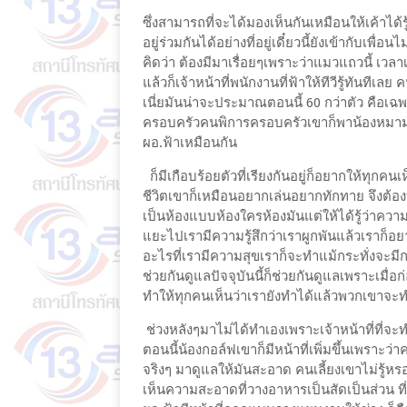
ซึ่งสามารถที่จะได้มองเห็นกันเหมือนให้เค้าได
อยู่ร่วมกันได้อย่างที่อยู่เดี๋ยวนี้ยังเข้ากับเพื
คิดว่า ต้องมีมาเรื่อยๆเพราะว่าแมวแถวนี้ เ
แล้วก็เจ้าหน้าที่พนักงานที่ฟ้าให้ทีวีรู้ทันทีเ
เนี่ยมันน่าจะประมาณตอนนี้ 60 กว่าตัว คือเฉ
ครอบครัวคนพิการครอบครัวเขาก็พาน้องหมามา 3 
ผอ.ฟ้าเหมือนกัน
ก็มีเกือบร้อยตัวที่เรียงกันอยู่ก็อยากให้ทุกคน
ชีวิตเขาก็เหมือนอยากเล่นอยากทักทาย จึงต้อง
เป็นห้องแบบห้องใครห้องมันแต่ให้ได้รู้ว่าคว
แยะไปเรามีความรู้สึกว่าเราผูกพันแล้วเราก็
อะไรที่เรามีความสุขเราก็จะทำแม้กระทั่งจะมีก
ช่วยกันดูแลปัจจุบันนี้ก็ช่วยกันดูแลเพราะเมื่อก
ทำให้ทุกคนเห็นว่าเรายังทำได้แล้วพวกเขาจะท
ช่วงหลังๆมาไม่ได้ทำเองเพราะเจ้าหน้าที่ที่จ
ตอนนี้น้องกอล์ฟเขาก็มีหน้าที่เพิ่มขึ้นเพราะว่
จริงๆ มาดูแลให้มันสะอาด คนเลี้ยงเขาไม่รู้
เห็นความสะอาดที่วางอาหารเป็นสัดเป็นส่วน ที่ข