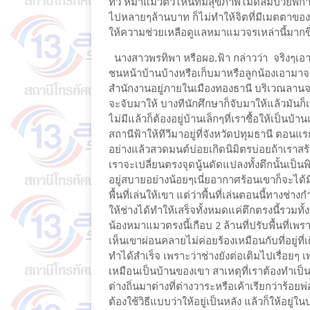
ทีวี หมาแมวตัวไหนที่มีสุขภาพไม่ดีล้มป่วย
ไปหลายๆล้านบาท ก็ไม่ทำให้จิตที่มีเมตตาของ 
ให้ความช่วยเหลือดูแลหมาแมวจรเหล่านี้มากข
นางสาวพรทิพา หรือผอ.ฟ้า กล่าวว่า จริงๆเอาตั้
ชนหน้าบ้านบ้างหรือเก็บมาหรือลูกน้องเอามาจาก
สำนักงานอยู่ภายในเมืองทองธานี บริเวณลานจอด
จะจับมาให้ บางทีนักศึกษาก็จับมาให้แล้วมันก็เพิ่
ไม่มีแล้วก็ต้องอยู่บ้านเล็กๆที่เราซื้อให้เป็น
สถานีฟ้าให้ทีวีมาอยู่ที่จังหวัดปทุมธานี ตอนแรก
อย่างแล้วสวดมนต์บ่อยเกิดนิมิตรบ่อยถ้าเราสร้า
เราจะเปลี่ยนตรงจุดนู้นดัดแปลงทั้งตึกนั้นเป็นพ
อยู่สบายอย่างน้อยๆเนี่ยอากาศร้อนเขาก็จะได้ม
พื้นที่เล่นให้เขา แต่ว่าพื้นที่เล่นตอนนี้ทางช่างก
ให้ช่างได้ทำให้เสร็จทั้งหมดแค่ตึกตรงนี้รวมทั้งที่
น้องหมาแมวตรงนี้เกือบ 2 ล้านที่ปรับพื้นที่เพราะ
เห็นเขาผ่อนคลายไม่ค่อยร้องเหมือนกับที่อยู่ที่เด
ทำได้สำเร็จ เพราะว่าช่างยังต่อเติมไปเรื่อย
เหมือนเป็นบ้านของเขา สาเหตุที่เราต้องทำเป็น
ต่างถิ่นมาต่างที่ต่างวาระหรือเค้าเรียกว่าร้อยพ
ต้องใช้วิธีแบบว่าให้อยู่เป็นหลัง แล้วก็ให้อยู่