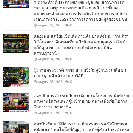
วิเคราะห์องค์ประกอบขอบขยะมูลฝอย สถานที่กำจัด
ขยะมูลฝอยชุมชนเทศบาลเมืองตาคลี และชี้แจง
แนวทางหลักเกณฑ์ การประเมินวิเคราะห์การลดก๊าซ
เรือนกระจก (LESS) จากการจัดการขยะมูลฝอยชุมชน
August 04, 2026
0
คลองพนมเตรียมเปิดเส้นทางเดินป่าแห่งใหม่ “ถ้ำแก้ว”
3 กิโลเมตร ดันท่องเที่ยวเชิงนิเวศ ควบคู่อนุรักษ์ผืนป่า
แก้ปัญหาช้างป่า และตรวจสิทธิถือครองที่ดิน
สุราษฎร์ธานี –
August 04, 2026
0
ผู้ว่าฯนครสวรรค์ พาชมสวนฝรั่งกิมจูบ้านมะเกลือ ยก
มาตรฐานสินค้าเกษตร GAP
August 03, 2026
0
สพร.8 นครสวรรค์เปิดการฝึกอบรมโครงการเพิ่มทักษะ
แรงงานอิสระและกลุ่มเป้าหมายเฉพาะเพื่อเพิ่มโอกาส
ในการประกอบอาชีพ
August 03, 2026
0
สถาบันพัฒนาฝีมือแรงงาน 8 นครสวรรค์ จัดฝึกอบรม
หลักสูตร "เทคโนโลยีปัญญาประดิษฐ์สำหรับธุรกิจท่อง