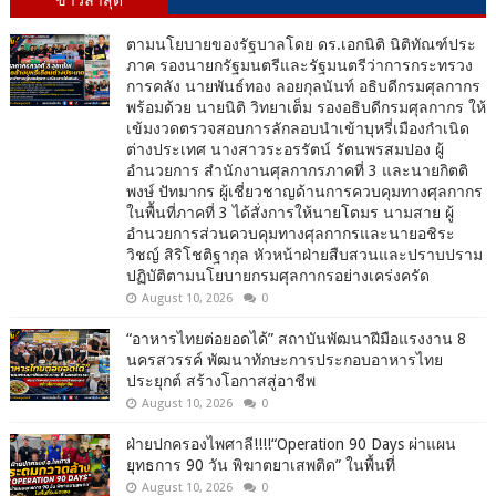
ตามนโยบายของรัฐบาลโดย ดร.เอกนิติ นิติทัณฑ์ประ
ภาค รองนายกรัฐมนตรีและรัฐมนตรีว่าการกระทรวง
การคลัง นายพันธ์ทอง ลอยกุลนันท์ อธิบดีกรมศุลกากร
พร้อมด้วย นายนิติ วิทยาเต็ม รองอธิบดีกรมศุลกากร ให้
เข้มงวดตรวจสอบการลักลอบนำเข้าบุหรี่เมืองกำเนิด
ต่างประเทศ นางสาวระอรรัตน์ รัตนพรสมปอง ผู้
อำนวยการ สำนักงานศุลกากรภาคที่ 3 และนายกิตติ
พงษ์ ปัทมากร ผู้เชี่ยวชาญด้านการควบคุมทางศุลกากร
ในพื้นที่ภาคที่ 3 ได้สั่งการให้นายโตมร นามสาย ผู้
อำนวยการส่วนควบคุมทางศุลกากรและนายอชิระ
วิชญ์ สิริโชติฐากุล หัวหน้าฝ่ายสืบสวนและปราบปราม
ปฏิบัติตามนโยบายกรมศุลกากรอย่างเคร่งครัด
August 10, 2026
0
“อาหารไทยต่อยอดได้” สถาบันพัฒนาฝีมือแรงงาน 8
นครสวรรค์ พัฒนาทักษะการประกอบอาหารไทย
ประยุกต์ สร้างโอกาสสู่อาชีพ
August 10, 2026
0
ฝ่ายปกครองไพศาลี!!!!“Operation 90 Days ผ่าแผน
ยุทธการ 90 วัน พิฆาตยาเสพติด” ในพื้นที่
August 10, 2026
0