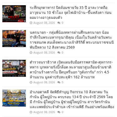
ระทึกมุกดาหาร! ปิดล้อมชายวัย 35 ปี อาละวาดถือ
อาวุธนาน 10 ชั่วโมง จุดไฟเผิาบ้าน–ขึ้นหลังคา ก่อน
ยอมวางอาวุธมอบตัว
August 08, 2026
0
นครนายก - กลุ่มพี่น้องทหารผ่านศึกนครนายก น้อม
รำลึกในพระมหากรุณาธิคุณ เนื่องในวันคล้ายวันพระ
ราชสมภพ สมเด็จพระนางเจ้าสิริกิติ์ พระบรมราชชนนี
พันปีหลวง 12 สิงหาคม 2569
August 08, 2026
0
ตำรวจนราธิวาส เปิดแผนจับมือสรรพสามิต-ศุลกากร-
ทหาร บุกทลายรังบิ๊กล็อต ทะลายยาสูบเถื่อนข้ามชาติ
คาบ้านร้างตากใบ ยึดบุหรี่นอก “กูดังการัม” กว่า 4.5
ล้านมวน มูลค่าปรับทะลุฟ้า 162 ล้านบาท
August 08, 2026
0
อำเภอตาคลี จัดพิธีทำบุญ กิจกรรม 10 สิงหาคม วัน
กำนัน ผู้ใหญ่บ้าน ครบรอบ 134 ปี ประจำปี 2569 โดย
มี กำนัน ผู้ใหญ่บ้าน ผู้ช่วยผู้ใหญ่บ้าน สารวัตรกำนัน
และแพทย์ประจำตำบล เข้าร่วมพิธี กันอย่างพร้อมเพียง
August 08, 2026
0