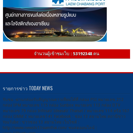
จำนวนผู้เข้าชมเว็บ :
53192348
คน
รายการข่าว TODAY NEWS
รับชม -ผ่านกล่องรับสัญญาณดาวเทียมได้ที่ กล่อง PSI หมายเลข 212
กล่อง IPM หมายเลข 115 กล่อง Sunbox หมายเลข 113 กล่อง DTV
หมายเลข 79 กล่อง Infosat/ Ideasat/ Thaisat / หมายเลข 114 หรือ 167
กล่อง GMM Z หมายเลข141 Facebook : ช่อง 13 สยามไทย สถานีข่าว
YouTube : ข่าวช่อง 13 สยามไทย เว็บไซต์ :
http://www.newstv13siamthai.com/ ชมสดออนไลน์ :