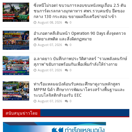
ซิ่งหนีไม่รอด! ขบวนการลอบขนหนังหมูเถื่อน 2.5 ตัน
ชนการ์ดเรลกลางมุกดาหาร ศพร.รวบคนขับ ยึดของ
กลาง 130 กระสอบ ขยายผลถึงเครือข่ายนำเข้า
August 08, 2026
0
อำเภอตาคลีเดินหน้า Operation 90 Days ตั้งจุดตรวจ
สกัดยาเสพติด และสิ่งผิดกฏหมาย
August 07, 2026
0
อ.ลาดยาว บันทึกภาพประวัติศาสตร์ "รวมพลังคนรักษ์
สุภาพ"ขยับกายพร้อมกันเพื่อเพิ่มกำลังให้ร่างกาย
August 07, 2026
0
ท่าเรือแหลมฉบังต้อนรับคณะศึกษาดูงานหลักสูตร
MPPM นิด้า ศึกษาการพัฒนาโครงสร้างพื้นฐานและ
ระบบโลจิสติกส์รองรับ EEC
August 07, 2026
0
สนับสนุนข่าวโดย