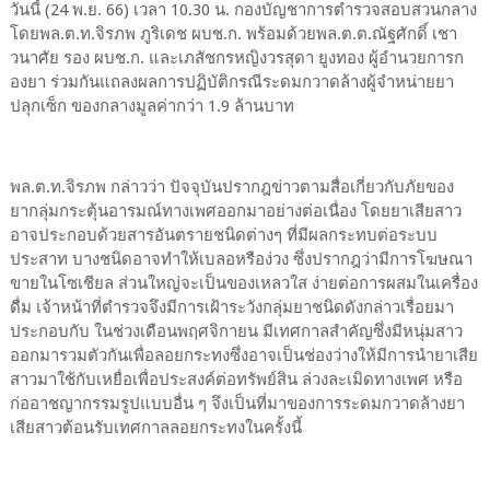
วันนี้ (24 พ.ย. 66) เวลา 10.30 น. กองบัญชาการตำรวจสอบสวนกลาง
โดยพล.ต.ท.จิรภพ ภูริเดช ผบช.ก. พร้อมด้วยพล.ต.ต.ณัฐศักดิ์ เชา
วนาศัย รอง ผบช.ก. และเภสัชกรหญิงวรสุดา ยูงทอง ผู้อำนวยการก
องยา ร่วมกันแถลงผลการปฏิบัติกรณีระดมกวาดล้างผู้จำหน่ายยา
ปลุกเซ็ก ของกลางมูลค่ากว่า 1.9 ล้านบาท
พล.ต.ท.จิรภพ กล่าวว่า ปัจจุบันปรากฎข่าวตามสื่อเกี่ยวกับภัยของ
ยากลุ่มกระตุ้นอารมณ์ทางเพศออกมาอย่างต่อเนื่อง โดยยาเสียสาว
อาจประกอบด้วยสารอันตรายชนิดต่างๆ ที่มีผลกระทบต่อระบบ
ประสาท บางชนิดอาจทำให้เบลอหรือง่วง ซึ่งปรากฎว่ามีการโฆษณา
ขายในโซเชียล ส่วนใหญ่จะเป็นของเหลวใส ง่ายต่อการผสมในเครื่อง
ดื่ม เจ้าหน้าที่ตำรวจจึงมีการเฝ้าระวังกลุ่มยาชนิดดังกล่าวเรื่อยมา
ประกอบกับ ในช่วงเดือนพฤศจิกายน มีเทศกาลสำคัญซึ่งมีหนุ่มสาว
ออกมารวมตัวกันเพื่อลอยกระทงซึ่งอาจเป็นช่องว่างให้มีการนำยาเสีย
สาวมาใช้กับเหยื่อเพื่อประสงค์ต่อทรัพย์สิน ล่วงละเมิดทางเพศ หรือ
ก่ออาชญากรรมรูปแบบอื่น ๆ จึงเป็นที่มาของการระดมกวาดล้างยา
เสียสาวต้อนรับเทศกาลลอยกระทงในครั้งนี้