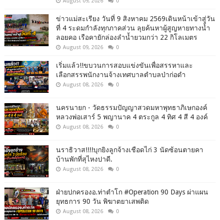
August 09, 2026
0
ข่าวแม่สะเรียง วันที่ 9 สิงหาคม 2569เดินหน้าเข้าสู่วัน
ที่ 4 ระดมกำลังทุกภาคส่วน ลุยค้นหาผู้สูญหายทางน้ำ
ลอยคอ เรือคายักล่องลำน้ำยวมกว่า 22 กิโลเมตร
August 09, 2026
0
เริ่มแล้ว!!ขบวนการสอบแข่งขันเพื่อสรรหาและ
เลือกสรรพนักงานจ้างเทศบาลตำบลป่าก่อดำ
August 08, 2026
0
นครนายก - วัดธรรมปัญญาสวดมหาพุทธาภิเษกองค์
หลวงพ่อเสาร์ 5 พญานาค 4 ตระกูล 4 ทิศ 4 สี 4 องค์
August 08, 2026
0
นราธิวาส!!!!บุกยิงลูกจ้างเชือดไก่ 3 นัดซ้อนตายคา
บ้านพักที่สุไหงปาดี.
August 08, 2026
0
ฝ่ายปกครองอ.ท่าตำโก #Operation 90 Days ผ่าแผน
ยุทธการ 90 วัน พิฆาตยาเสพติด
August 08, 2026
0