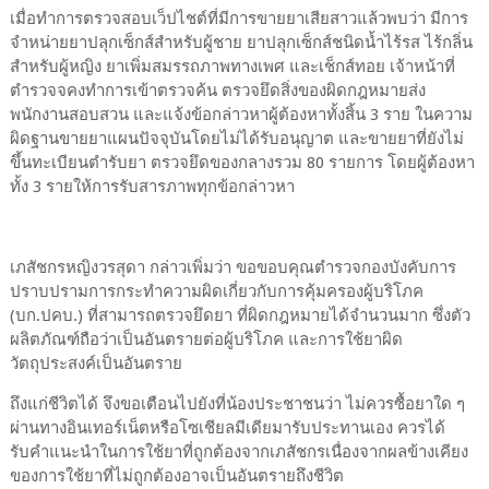
เมื่อทำการตรวจสอบเว็ปไชต์ที่มีการขายยาเสียสาวแล้วพบว่า มีการ
จำหน่ายยาปลุกเซ็กส์สำหรับผู้ชาย ยาปลุกเซ็กส์ชนิดน้ำไร้รส ไร้กลิ่น
สำหรับผู้หญิง ยาเพิ่มสมรรถภาพทางเพศ และเช็กส์ทอย เจ้าหน้าที่
ตำรวจจคงทำการเข้าตรวจค้น ตรวจยึดสิ่งของผิดกฎหมายส่ง
พนักงานสอบสวน และแจ้งข้อกล่าวหาผู้ต้องหาทั้งสิ้น 3 ราย ในความ
ผิดฐานขายยาแผนปัจจุบันโดยไม่ได้รับอนุญาต และขายยาที่ยังไม่
ขึ้นทะเบียนตำรับยา ตรวจยึดของกลางรวม 80 รายการ โดยผู้ต้องหา
ทั้ง 3 รายให้การรับสารภาพทุกข้อกล่าวหา
เภสัชกรหญิงวรสุดา กล่าวเพิ่มว่า ขอขอบคุณตำรวจกองบังคับการ
ปราบปรามการกระทำความผิดเกี่ยวกับการคุ้มครองผู้บริโภค
(บก.ปคบ.) ที่สามารถตรวจยึดยา ที่ผิดกฎหมายได้จำนวนมาก ซึ่งตัว
ผลิตภัณฑ์ถือว่าเป็นอันตรายต่อผู้บริโภค และการใช้ยาผิด
วัตถุประสงค์เป็นอันตราย
ถึงแก่ชีวิตได้ จึงขอเตือนไปยังที่น้องประชาชนว่า ไม่ควรซื้อยาใด ๆ
ผ่านทางอินเทอร์เน็ตหรือโซเชียลมีเดียมารับประทานเอง ควรได้
รับคำแนะนำในการใช้ยาที่ถูกต้องจากเภสัชกรเนื่องจากผลข้างเคียง
ของการใช้ยาที่ไม่ถูกต้องอาจเป็นอันตรายถึงชีวิต