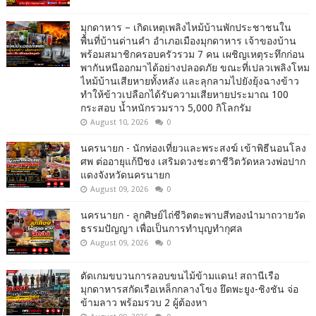
มุกดาหาร – เกิดเหตุเพลิงไหม้บ้านพักประชาชนใน
พื้นที่บ้านด่านคำ อำเภอเมืองมุกดาหาร เจ้าของบ้าน
พร้อมสมาชิกครอบครัวรวม 7 คน เผชิญเหตุระทึกก่อน
พากันหนีออกมาได้อย่างปลอดภัย ขณะที่เปลวเพลิงโหม
ไหม้บ้านเสียหายทั้งหลัง และลุกลามไปยังยุ้งฉางข้าว
ทำให้ข้าวเปลือกได้รับความเสียหายประมาณ 100
กระสอบ น้ำหนักรวมราว 5,000 กิโลกรัม
August 10, 2026
0
นครนายก - นักท่องเที่ยวและพระสงฆ์ เข้าพิธีนอนโลง
ศพ ต่ออายุแก้ปีชง เสริมดวงชะตาชีวิตวัดหลวงพ่อปาก
แดงจังหวัดนครนายก
August 09, 2026
0
นครนายก - ลูกศิษย์ไถ่ชีวิตตะพาบสีทองนำมาถวายวัด
ธรรมปัญญา เพื่อเป็นการทำบุญทำกุศล
August 09, 2026
0
ตัดเกมขบวนการลอบขนไม้ข้ามแดน! สถานีเรือ
มุกดาหารสกัดเรือเหล็กกลางโขง ยึดพะยูง-ชิงชัน จ่อ
ข้ามลาว พร้อมรวบ 2 ผู้ต้องหา