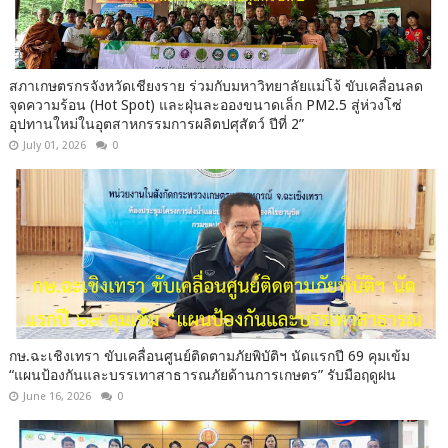
สภาเกษตรกรจังหวัดเชียงราย ร่วมกับมหาวิทยาลัยแม่โจ้ ขับเคลื่อนลด
จุดความร้อน (Hot Spot) และฝุ่นละอองขนาดเล็ก PM2.5 สู่ห่วงโซ่
อุปทานใหม่ในอุตสาหกรรมการผลิตปศุสัตว์ ปีที่ 2”
July 01, 2026
0
กษ.ฉะเชิงเทรา ขับเคลื่อนศูนย์ติดตามภัยพิบัติฯ นัดแรกปี 69 คุมเข้ม
“แผนป้องกันและบรรเทาสาธารณภัยด้านการเกษตร” รับมือฤดูฝน
June 16, 2026
0