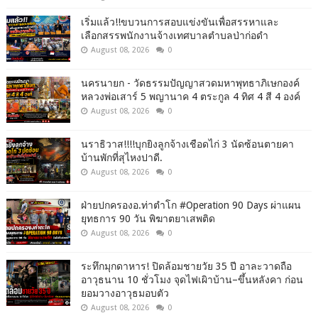
เริ่มแล้ว!!ขบวนการสอบแข่งขันเพื่อสรรหาและ
เลือกสรรพนักงานจ้างเทศบาลตำบลป่าก่อดำ
August 08, 2026
0
นครนายก - วัดธรรมปัญญาสวดมหาพุทธาภิเษกองค์
หลวงพ่อเสาร์ 5 พญานาค 4 ตระกูล 4 ทิศ 4 สี 4 องค์
August 08, 2026
0
นราธิวาส!!!!บุกยิงลูกจ้างเชือดไก่ 3 นัดซ้อนตายคา
บ้านพักที่สุไหงปาดี.
August 08, 2026
0
ฝ่ายปกครองอ.ท่าตำโก #Operation 90 Days ผ่าแผน
ยุทธการ 90 วัน พิฆาตยาเสพติด
August 08, 2026
0
ระทึกมุกดาหาร! ปิดล้อมชายวัย 35 ปี อาละวาดถือ
อาวุธนาน 10 ชั่วโมง จุดไฟเผิาบ้าน–ขึ้นหลังคา ก่อน
ยอมวางอาวุธมอบตัว
August 08, 2026
0