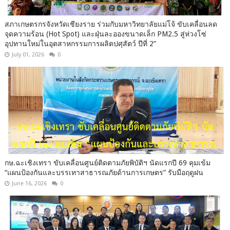
สภาเกษตรกรจังหวัดเชียงราย ร่วมกับมหาวิทยาลัยแม่โจ้ ขับเคลื่อนลด
จุดความร้อน (Hot Spot) และฝุ่นละอองขนาดเล็ก PM2.5 สู่ห่วงโซ่
อุปทานใหม่ในอุตสาหกรรมการผลิตปศุสัตว์ ปีที่ 2”
July 01, 2026
0
กษ.ฉะเชิงเทรา ขับเคลื่อนศูนย์ติดตามภัยพิบัติฯ นัดแรกปี 69 คุมเข้ม
“แผนป้องกันและบรรเทาสาธารณภัยด้านการเกษตร” รับมือฤดูฝน
June 16, 2026
0