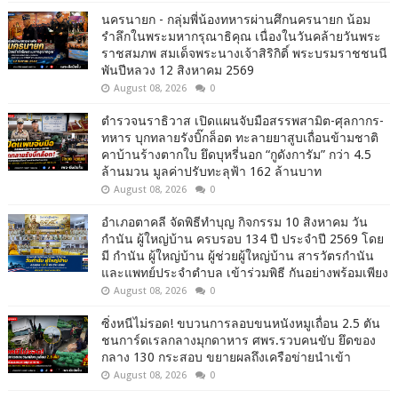
นครนายก - กลุ่มพี่น้องทหารผ่านศึกนครนายก น้อม
รำลึกในพระมหากรุณาธิคุณ เนื่องในวันคล้ายวันพระ
ราชสมภพ สมเด็จพระนางเจ้าสิริกิติ์ พระบรมราชชนนี
พันปีหลวง 12 สิงหาคม 2569
August 08, 2026
0
ตำรวจนราธิวาส เปิดแผนจับมือสรรพสามิต-ศุลกากร-
ทหาร บุกทลายรังบิ๊กล็อต ทะลายยาสูบเถื่อนข้ามชาติ
คาบ้านร้างตากใบ ยึดบุหรี่นอก “กูดังการัม” กว่า 4.5
ล้านมวน มูลค่าปรับทะลุฟ้า 162 ล้านบาท
August 08, 2026
0
อำเภอตาคลี จัดพิธีทำบุญ กิจกรรม 10 สิงหาคม วัน
กำนัน ผู้ใหญ่บ้าน ครบรอบ 134 ปี ประจำปี 2569 โดย
มี กำนัน ผู้ใหญ่บ้าน ผู้ช่วยผู้ใหญ่บ้าน สารวัตรกำนัน
และแพทย์ประจำตำบล เข้าร่วมพิธี กันอย่างพร้อมเพียง
August 08, 2026
0
ซิ่งหนีไม่รอด! ขบวนการลอบขนหนังหมูเถื่อน 2.5 ตัน
ชนการ์ดเรลกลางมุกดาหาร ศพร.รวบคนขับ ยึดของ
กลาง 130 กระสอบ ขยายผลถึงเครือข่ายนำเข้า
August 08, 2026
0