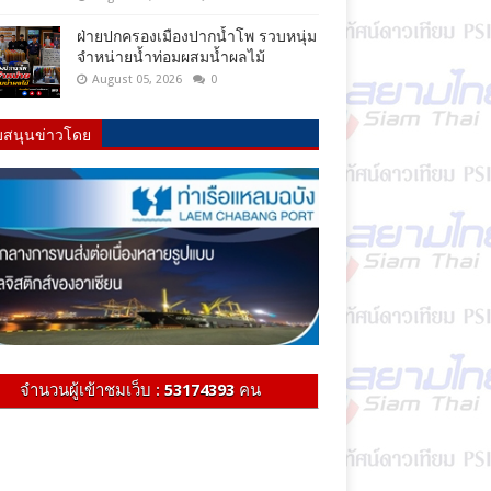
ฝ่ายปกครองเมืองปากน้ำโพ รวบหนุ่ม
จำหน่ายน้ำท่อมผสมน้ำผลไม้
August 05, 2026
0
บสนุนข่าวโดย
จำนวนผู้เข้าชมเว็บ :
53174393
คน