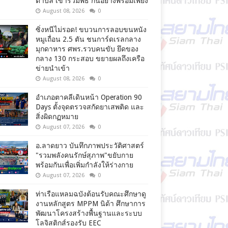
ตำบล เข้าร่วมพิธี กันอย่างพร้อมเพียง
August 08, 2026
0
ซิ่งหนีไม่รอด! ขบวนการลอบขนหนัง
หมูเถื่อน 2.5 ตัน ชนการ์ดเรลกลาง
มุกดาหาร ศพร.รวบคนขับ ยึดของ
กลาง 130 กระสอบ ขยายผลถึงเครือ
ข่ายนำเข้า
August 08, 2026
0
อำเภอตาคลีเดินหน้า Operation 90
Days ตั้งจุดตรวจสกัดยาเสพติด และ
สิ่งผิดกฏหมาย
August 07, 2026
0
อ.ลาดยาว บันทึกภาพประวัติศาสตร์
"รวมพลังคนรักษ์สุภาพ"ขยับกาย
พร้อมกันเพื่อเพิ่มกำลังให้ร่างกาย
August 07, 2026
0
ท่าเรือแหลมฉบังต้อนรับคณะศึกษาดู
งานหลักสูตร MPPM นิด้า ศึกษาการ
พัฒนาโครงสร้างพื้นฐานและระบบ
โลจิสติกส์รองรับ EEC