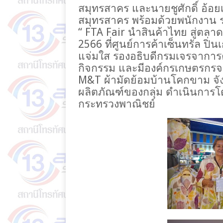
สมุทรสาคร และนายชูศักดิ์ อ้อ
สมุทรสาคร พร้อมด้วยพนักงาน 
“ FTA Fair
นำสินค้าไทย สู่ตลาด
2566 ที่ศูนย์การค้าเซ็นทรัล ป
แจ่มใส รองอธิบดีกรมเจรจาการค
กิจกรรม และมีองค์กรเกษตรกรจ
M&T
ผ้ามัดย้อมบ้านโคกขาม จ
ผลิตภัณฑ์ของกลุ่ม ดำเนินการ
กระทรวงพาณิชย์