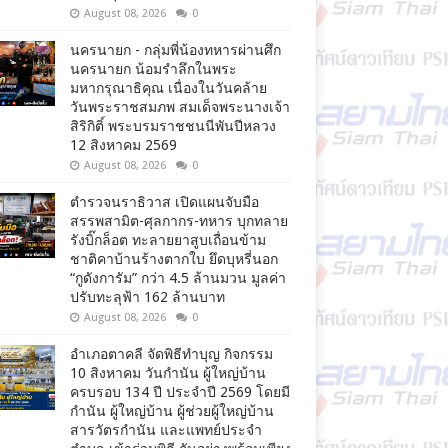
August 08, 2026
0
นครนายก - กลุ่มพี่น้องทหารผ่านศึก
นครนายก น้อมรำลึกในพระ
มหากรุณาธิคุณ เนื่องในวันคล้าย
วันพระราชสมภพ สมเด็จพระนางเจ้า
สิริกิติ์ พระบรมราชชนนีพันปีหลวง
12 สิงหาคม 2569
August 08, 2026
0
ตำรวจนราธิวาส เปิดแผนจับมือ
สรรพสามิต-ศุลกากร-ทหาร บุกทลาย
รังบิ๊กล็อต ทะลายยาสูบเถื่อนข้าม
ชาติคาบ้านร้างตากใบ ยึดบุหรี่นอก
“กูดังการัม” กว่า 4.5 ล้านมวน มูลค่า
ปรับทะลุฟ้า 162 ล้านบาท
August 08, 2026
0
อำเภอตาคลี จัดพิธีทำบุญ กิจกรรม
10 สิงหาคม วันกำนัน ผู้ใหญ่บ้าน
ครบรอบ 134 ปี ประจำปี 2569 โดยมี
กำนัน ผู้ใหญ่บ้าน ผู้ช่วยผู้ใหญ่บ้าน
สารวัตรกำนัน และแพทย์ประจำ