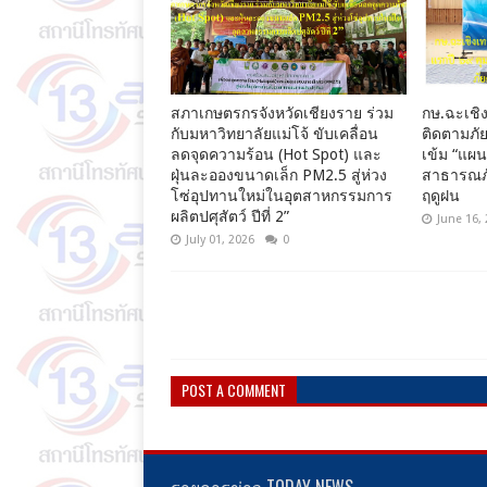
สภาเกษตรกรจังหวัดเชียงราย ร่วม
กษ.ฉะเชิง
กับมหาวิทยาลัยแม่โจ้ ขับเคลื่อน
ติดตามภัย
ลดจุดความร้อน (Hot Spot) และ
เข้ม “แผ
ฝุ่นละอองขนาดเล็ก PM2.5 สู่ห่วง
สาธารณภั
โซ่อุปทานใหม่ในอุตสาหกรรมการ
ฤดูฝน
ผลิตปศุสัตว์ ปีที่ 2”
June 16,
July 01, 2026
0
POST A COMMENT