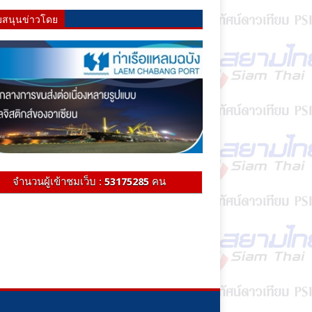
บสนุนข่าวโดย
จำนวนผู้เข้าชมเว็บ :
53175285
คน