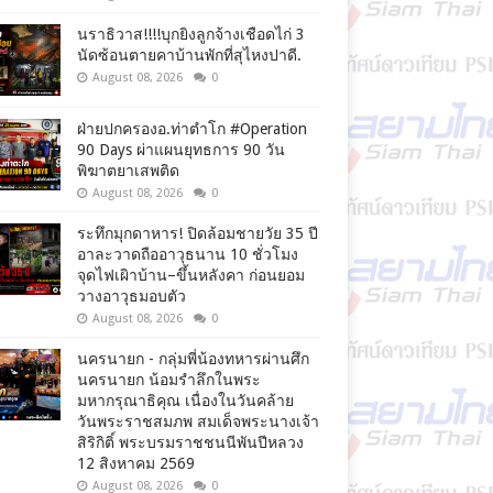
นราธิวาส!!!!บุกยิงลูกจ้างเชือดไก่ 3
นัดซ้อนตายคาบ้านพักที่สุไหงปาดี.
August 08, 2026
0
ฝ่ายปกครองอ.ท่าตำโก #Operation
90 Days ผ่าแผนยุทธการ 90 วัน
พิฆาตยาเสพติด
August 08, 2026
0
ระทึกมุกดาหาร! ปิดล้อมชายวัย 35 ปี
อาละวาดถืออาวุธนาน 10 ชั่วโมง
จุดไฟเผิาบ้าน–ขึ้นหลังคา ก่อนยอม
วางอาวุธมอบตัว
August 08, 2026
0
นครนายก - กลุ่มพี่น้องทหารผ่านศึก
นครนายก น้อมรำลึกในพระ
มหากรุณาธิคุณ เนื่องในวันคล้าย
วันพระราชสมภพ สมเด็จพระนางเจ้า
สิริกิติ์ พระบรมราชชนนีพันปีหลวง
12 สิงหาคม 2569
August 08, 2026
0