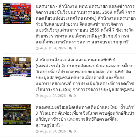
นครนายก - สำนักงาน ททท.นครนายก แถลงข่าวการ
จัดการแข่งขันวิ่งขุนด่านมาราธอน 2569 ครั้งที่ 7การ
ท่องเที่ยวแห่งประเทศไทย (ททท.) สำนักงานนครนายก
ร่วมกับหลายหน่วยงาน จัดแถลงข่าวการจัดการ
แข่งขันวิ่งขุนด่านมาราธอน 2569 ครั้งที่ 7 ชิงรางวัล
ถ้วยพระราชทาน สมเด็จพระกนิษฐาธิราชเจ้า กรม
สมเด็จพระเทพรัตนราชสุดาฯ สยามบรมราชกุมารี
August 04, 2026
0
สำนักงานสิ่งแวดล้อมและควบคุมมลพิษที่ 4
(นครสวรรค์) จัดประชุมสัมมนา นำเสนอผลการศึกษา
วิเคราะห์องค์ประกอบขอบขยะมูลฝอย สถานที่กำจัด
ขยะมูลฝอยชุมชนเทศบาลเมืองตาคลี และชี้แจง
แนวทางหลักเกณฑ์ การประเมินวิเคราะห์การลดก๊าซ
เรือนกระจก (LESS) จากการจัดการขยะมูลฝอยชุมชน
August 04, 2026
0
คลองพนมเตรียมเปิดเส้นทางเดินป่าแห่งใหม่ “ถ้ำแก้ว”
3 กิโลเมตร ดันท่องเที่ยวเชิงนิเวศ ควบคู่อนุรักษ์ผืนป่า
แก้ปัญหาช้างป่า และตรวจสิทธิถือครองที่ดิน
สุราษฎร์ธานี –
August 04, 2026
0