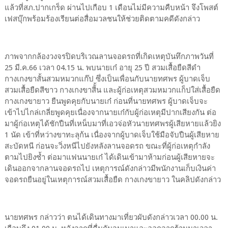
แล้วที่สภ.ปากเกร็ด ผ่านไปเกือบ 1 เดือนไม่มีความคืบหน้า จึงโพสต์
เฟสบุ๊กพร้อมร้องเรียนต่อสื่อมวลชนให้ช่วยติดตามคดีดังกล่าว
ภาพจากกล้องวงจรปิดบริเวณลานจอดรถที่เกิดเหตุบันทึกภาพวันที่
25 มี.ค.66 เวลา 04.15 น. พบนายเก๋ อายุ 25 ปี สวมเสื้อยืดสีดำ
กางเกงขาสั้นสวมหมวกแก๊ป ซึ่งเป็นเพื่อนกับนายทศพร ผู้บาดเจ็บ
สวมเสื้อยืดสีขาว กางเกงขาสีั้น และผู้ก่อเหตุสวมหมวกแก็ปใส่เสื้อยืด
กางเกงขายาว ยืนพูดคุยกับนายเก๋ ก่อนที่นายทศพร ผู้บาดเจ็บจะ
เข้าไปไกล่เกลี่ยพูดคุยเนื่องจากนายเก๋กับผู้ก่อเหตุมีปากเสียงกัน ต่อ
มาผู้ก่อเหตุได้ชักปืนที่เหน็บมาที่เอวจ่อหัวนายทศพรผู้เสียหายแล้วยิง
1 นัด เข้าที่หว่างขาทะลุก้น เนื่องจากผู้บาดเจ็บใช้มือจับปืนผู้เสียหาย
สะบัดหนี ก่อนจะวิ่งหนีไปยังหลังลานจอดรถ ขณะที่ผู้ก่อเหตุกำลัง
ตามไปยิงซ้ำ ต่อมาแฟนนายเก๋ ได้เดินเข้ามาห้ามก่อนผู้เสียหายจะ
เดินออกจากลานจอดรถไป เหตุการณ์ดังกล่าวมีพนักงานเก็บเงินค่า
จอดรถยืนอยู่ในเหตุการณ์สวมเสื้อยืด กางเกงขายาว ในคลิปดังกล่าว
นายทศพร กล่าวว่า ตนได้เดินทางมาเที่ยวผับดังกล่าวเวลา 00.00 น.