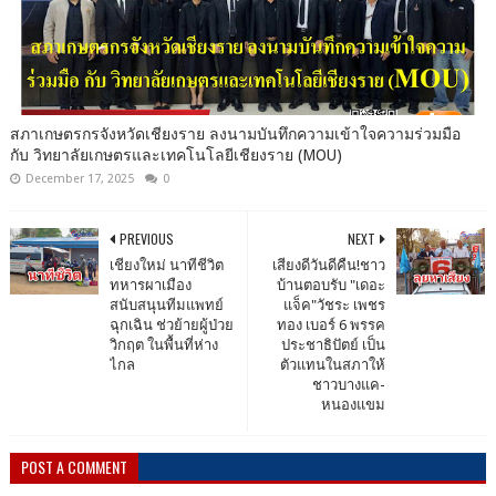
สภาเกษตรกรจังหวัดเชียงราย ลงนามบันทึกความเข้าใจความร่วมมือ
กับ วิทยาลัยเกษตรและเทคโนโลยีเชียงราย (MOU)
December 17, 2025
0
PREVIOUS
NEXT
เชียงใหม่ นาทีชีวิต
เสียงดีวันดีคืน!ชาว
ทหารผาเมือง
บ้านตอบรับ "เดอะ
สนับสนุนทีมแพทย์
แจ็ค"วัชระ เพชร
ฉุกเฉิน ช่วย้ายผู้ป่วย
ทอง เบอร์ 6 พรรค
วิกฤต ในพื้นที่ห่าง
ประชาธิปัตย์ เป็น
ไกล
ตัวแทนในสภาให้
ชาวบางแค-
หนองแขม
POST A COMMENT