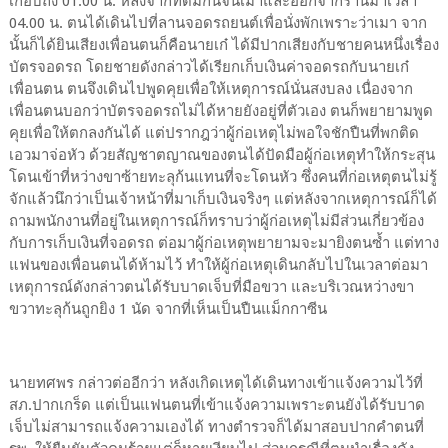
เกือบถึง 01.00 น. หลังจากที่ดื่มกันจนเมาและออกจากร้านมาเวลา
04.00 น. ตนได้เดินไปที่ลานจอดรถยนต์เพื่อนั่งพักเพราะว่าเมา จาก
นั้นก็ได้ยินเสียงเพื่อนตนก็คือนายเก๋ ได้มีปากเสียงกับชายคนหนึ่งเรื่อง
บัตรจอดรถ โดยชายดังกล่าวได้เรียกเก็บเงินค่าจอดรถกับนายเก๋
เพื่อนตน ตนจึงเดินไปพูดคุยเพื่อให้เหตุการณ์นั่นสงบลง เนื่องจาก
เพื่อนตนบอกว่าบัตรจอดรถไม่ได้หายยังอยู่ที่ตัวเอง ตนก็พยายามพูด
คุยเพื่อให้ตกลงกันได้ แต่ปรากฎว่าผู้ก่อเหตุไม่พอใจชักปืนที่พกติด
เอวมาจ่อหัว ด้วยสัญชาตญาณของตนได้ปัดมือผู้ก่อเหตุทำให้กระสุน
โดนเข้าที่หว่างขาซ้ายทะลุก้นแทนที่จะโดนหัว ซึ่งคนที่ก่อเหตุตนไม่รู้
จักแล้วนึกว่าเป็นเจ้าหน้าที่มาเก็บเงินจริงๆ แต่หลังจากเหตุการณ์ก็ได้
ถามพนักงานที่อยู่ในเหตุการณ์ก็ทราบว่าผู้ก่อเหตุไม่มีส่วนเกี่ยวข้อง
กับการเก็บเงินที่จอดรถ ต่อมาผู้ก่อเหตุพยายามจะมายิงตนซ้ำ แต่ทาง
แฟนของเพื่อนตนได้ห้ามไว้ ทำให้ผู้ก่อเหตุเดินกลับไปในเวลาต่อมา
เหตุการณ์ดังกล่าวตนได้รับบาดเจ็บที่มือขวา และบริเวณหว่างขา
ขวาทะลุก้นถูกยิง 1 นัด จากที่เห็นเป็นปืนแม็กกาซีน
นายทศพร กล่าวต่ออีกว่า หลังเกิดเหตุได้เดินทางเข้าแจ้งความไว้ที่
สภ.ปากเกร็ด แต่เป็นแฟนตนที่เข้าแจ้งความเพราะตนยังได้รับบาด
เจ็บไม่สามารถแจ้งความเองได้ ทางตำรวจก็ได้มาสอบปากคำตนที่