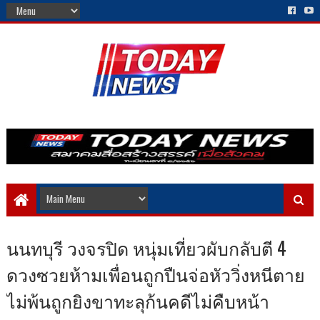
นนทบุรี วงจรปิด หนุ่มเที่ยวผับกลับตี 4
ดวงซวยห้ามเพื่อนถูกปืนจ่อหัววิ่งหนีตาย
ไม่พ้นถูกยิงขาทะลุก้นคดีไม่คืบหน้า