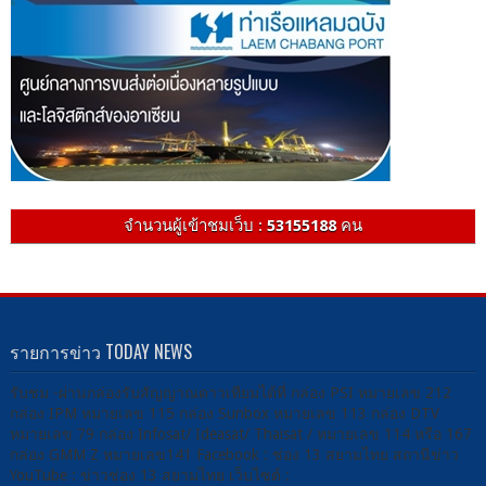
จำนวนผู้เข้าชมเว็บ :
53155188
คน
รายการข่าว TODAY NEWS
รับชม -ผ่านกล่องรับสัญญาณดาวเทียมได้ที่ กล่อง PSI หมายเลข 212
กล่อง IPM หมายเลข 115 กล่อง Sunbox หมายเลข 113 กล่อง DTV
หมายเลข 79 กล่อง Infosat/ Ideasat/ Thaisat / หมายเลข 114 หรือ 167
กล่อง GMM Z หมายเลข141 Facebook : ช่อง 13 สยามไทย สถานีข่าว
YouTube : ข่าวช่อง 13 สยามไทย เว็บไซต์ :