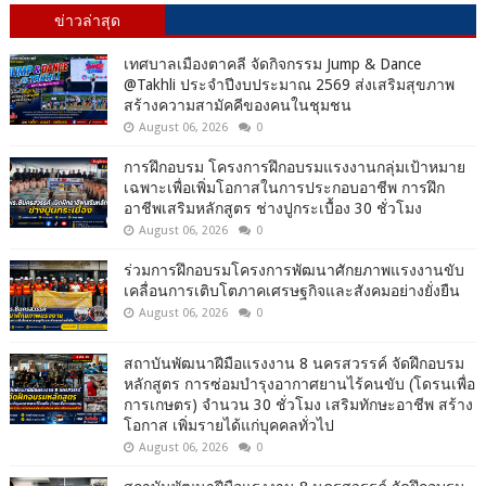
ข่าวล่าสุด
เทศบาลเมืองตาคลี จัดกิจกรรม Jump & Dance
@Takhli ประจำปีงบประมาณ 2569 ส่งเสริมสุขภาพ
สร้างความสามัคคีของคนในชุมชน
August 06, 2026
0
การฝึกอบรม โครงการฝึกอบรมแรงงานกลุ่มเป้าหมาย
เฉพาะเพื่อเพิ่มโอกาสในการประกอบอาชีพ การฝึก
อาชีพเสริมหลักสูตร ช่างปูกระเบื้อง 30 ชั่วโมง
August 06, 2026
0
ร่วมการฝึกอบรมโครงการพัฒนาศักยภาพแรงงานขับ
เคลื่อนการเติบโตภาคเศรษฐกิจและสังคมอย่างยั่งยืน
August 06, 2026
0
สถาบันพัฒนาฝีมือแรงงาน 8 นครสวรรค์ จัดฝึกอบรม
หลักสูตร การซ่อมบำรุงอากาศยานไร้คนขับ (โดรนเพื่อ
การเกษตร) จำนวน 30 ชั่วโมง เสริมทักษะอาชีพ สร้าง
โอกาส เพิ่มรายได้แก่บุคคลทั่วไป
August 06, 2026
0