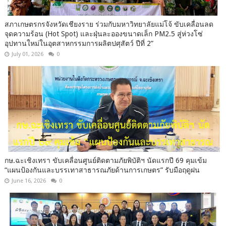
สภาเกษตรกรจังหวัดเชียงราย ร่วมกับมหาวิทยาลัยแม่โจ้ ขับเคลื่อนลด
จุดความร้อน (Hot Spot) และฝุ่นละอองขนาดเล็ก PM2.5 สู่ห่วงโซ่
อุปทานใหม่ในอุตสาหกรรมการผลิตปศุสัตว์ ปีที่ 2”
July 01, 2026
0
กษ.ฉะเชิงเทรา ขับเคลื่อนศูนย์ติดตามภัยพิบัติฯ นัดแรกปี 69 คุมเข้ม
“แผนป้องกันและบรรเทาสาธารณภัยด้านการเกษตร” รับมือฤดูฝน
June 16, 2026
0