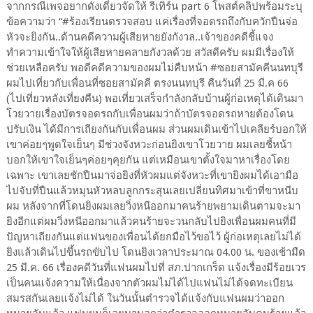
จากกรณีเพจอยากดังเดี๋ยวจัดให้ รีเทิร์น part 6 โพสต์คลิปพร้อมระบุ
ข้อความว่า “#ร้องเรียนตรวจสอบ แค่เรื่องที่จอดรถถึงกับควักปืนจ่อ
หัวจะยิงกัน..ด้านคดีความผู้เสียหายยังกังวล..เจ้าของคดีชี้แจง
ทำความเข้าใจให้ผู้เสียหายคลายกังวลด้วย สวัสดีครับ ผมมีเรื่องให้
ช่วยเหลือครับ พอดีคดีความของผมไม่คืบหน้า #ซอยสามัคคีนนทบุรี
ผมไปเที่ยวกับเพื่อนที่ซอยสามัคคี ตรงนนทบุรี คืนวันที่ 25 มี.ค 66
(ไปเที่ยวหลังเที่ยงคืน) พอเที่ยวเสร็จกำลังกลับบ้านผู้ก่อเหตุได้เดินมา
โวยวายเรื่องบัตรจอดรถกับเพื่อนผมว่าถ้าบัตรจอดรถหายต้องโดน
ปรับเงิน ได้มีการเถียงกันกับเพื่อนผม ส่วนผมเดินเข้าไปเคลียร์บอกให้
เขาค่อยๆพูดใจเย็นๆ มีช่วงจังหวะก่อนยิงเขาโวยวาย ผมเลยชี้หน้า
บอกให้เขาใจเย็นๆค่อยๆคุยกัน แต่เหมือนเขาตั้งใจมาหาเรื่องโดย
เฉพาะ เขาเลยชักปืนมาจ่อยิงที่หัวผมแต่จังหวะที่เขายิงผมได้เอามือ
ไปจับที่ปืนแล้วหมุนหัวหลบลูกกระสุนเลยเปลี่ยนทิศมาเข้าที่ขาหนีบ
ผม หลังจากที่โดนยิงผมเลยวิ่งหนีออกมาคนร้ายพยามเดินตามจะมา
ยิงอีกแต่ผมวิ่งหนีออกมาแล้วคนร้ายจะวนกลับไปยิงเพื่อนผมคนที่มี
ปัญหาเถียงกันแต่แฟนของเพื่อนได้ยกมือไว้ขอไว้ ผู้ก่อเหตุเลยไม่ได้
ยิงแล้วเดินไปขึ้นรถขับไป โดนยิงเวลาประมาณ 04.00 น. ของเช้ามืด
25 มี.ค. 66 เรื่องคดีวันที่แฟนผมไปที่ สภ.ปากเกร็ด แจ้งเรื่องมีร้อยเวร
เป็นคนแจ้งความให้เนื่องจากตัวผมไม่ได้ไปแฟนไม่ได้จดทะเบียน
สมรสกันเลยแจ้งไม่ได้ ในวันนั้นตำรวจได้แจ้งกับแฟนผมว่าออก