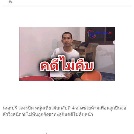
นนทบุรี วงจรปิด หนุ่มเที่ยวผับกลับตี 4 ดวงซวยห้ามเพื่อนถูกปืนจ่อ
หัววิ่งหนีตายไม่พ้นถูกยิงขาทะลุก้นคดีไม่คืบหน้า