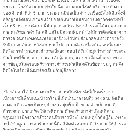
รพ. ให้ยืนยันตัวคนร้ายแต่ก็หายเงียบไป ส่วนกรณีที่ตนนำเรื่องดัง
กล่าวมาโพสต์ผ่านเพจเฟซบุ๊กเนื่องจากตอนนี้สงสัยเรื่องการทำงาน
ของเจ้าหน้าที่ล่าช้ามาก ขนาดตนมีพ่อเป็นตำรวจเรื่องยังไม่เดินทั้งที่
หลักฐานชัดเจน ภาพคนร้ายชัดเจนหากเป็นคนธรรมดาก็คงตายฟรี
เจ็บฟรี เหตุการณ์แบบนี้มันอุกอาจเกินไปทางตำรวจก็ได้แต่พูดว่าจะ
ตามคนร้ายมาดำเนินคดี แต่ไม่มีความคืบหน้าไม่มีการติดต่อมาจาก
ตำรวจ จนกระทั่งตนนำเรื่องมาร้องเรียนกับสื่อมวลชนทางตำรวจจึง
รีบติดต่อกลับมา หลังจากหายไปกว่า 1 เดือน เบื้องต้นตอนนี้ตนยัง
ติดใจการทำงานของตำรวจเนื่องจากตนได้รับข้อมูลว่าทางตำรวจจะ
ดำเนินคดีข้อหาพยายามฆ่า กับผู้ก่อเหตุ แต่ตอนนี้ตนพึ่งทราบข่าว
จากข้อมูลในครอบครัวว่าทางตำรวจดำเนินคดีในข้อหาข่มขู่ ตนจึง
ติดใจในเรื่องนี่จึงมาร้องเรียนกับผู้สื่อข่าว
เบื้องต้นตนได้เดินทางมาเที่ยวสถานบันเทิงแห่งนี้เป็นครั้งแรก
เนื่องจากมีเพื่อนแนะนำว่าร้านนี้เปิดเกินเวลาจนถึง 04.00 น. จึงเดิน
ทางมาเที่ยวและเกิดเหตุดังกล่าว สุดท้ายถึงอยากฝากเจ้าหน้าที่
ตำรวจสภ.ปากเกร็ด ให้เร่งติดตามตัวคนร้ายมาดำเนินคดีคาม
กฎหมาย เนื่องจากกลัวว่าคนร้ายรายนี้จะไปก่อเหตุซ้ำกับผู้อื่น เพราะ
ว่าได้ข้อมูลมาว่าคนร้ายรายนี้มีคดีติดตัวหลายคดี จึงอยากให้ตำรวจ