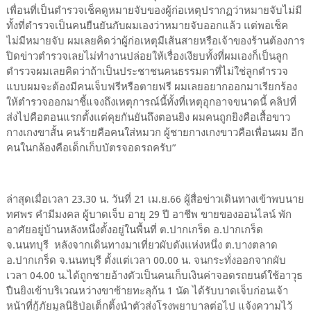
เพื่อนที่เป็นตำรวจเช็คดูหมายจับของผู้ก่อเหตุปรากฏว่าหมายจับไม่มี
ทั้งที่ตำรวจเป็นคนยืนยันกับผมเองว่าหมายจับออกแล้ว แต่พอเช็ค
ไม่มีหมายจับ ผมเลยคิดว่าผู้ก่อเหตุมีเส้นสายหรือเจ้าของร้านต้องการ
ปิดข่าวตำรวจเลยไม่ทำงานปล่อยให้เรื่องเงียบทั้งที่ผมเองก็เป็นลูก
ตำรวจผมเลยคิดว่าถ้าเป็นประชาชนคนธรรมดาที่ไม่ใช่ลูกตำรวจ
แบบผมจะต้องมีคนเจ็บฟรีหรือตายฟรี ผมเลยอยากออกมาเรียกร้อง
ให้ตำรวจออกมาชี้แจงถึงเหตุการณ์นี้ทั้งที่เหตุอุกอาจขนาดนี้ คลิปที่
ส่งไปคือตอนแรกตั้งแต่คุยกันยันถึงตอนยิง ผมคนถูกยิงคือเสื้อขาว
กางเกงขาสั้น คนร้ายคือคนใส่หมวก ผู้ชายกางเกงขาวคือเพื่อนผม อีก
คนในกล้องคือเด็กเก็บบัตรจอดรถครับ”
ล่าสุดเมื่อเวลา 23.30 น. วันที่ 21 เม.ย.66 ผู้สื่อข่าวเดินทางเข้าพบนาย
ทศพร คำมีมงคล ผู้บาดเจ็บ อายุ 29 ปี อาชีพ ขายของออนไลน์ พัก
อาศัยอยู่บ้านหลังหนึ่งตั้งอยู่ในพื้นที่ ต.ปากเกร็ด อ.ปากเกร็ด
จ.นนทบุรี หลังจากเดินทางมาเที่ยวผับดังแห่งหนึ่ง ต.บางตลาด
อ.ปากเกร็ด จ.นนทบุรี ตั้งแต่เวลา 00.00 น. จนกระทั่งออกจากผับ
เวลา 04.00 น.ได้ถูกชายอ้างตัวเป็นคนเก็บเงินค่าจอดรถยนต์ใช้อาวุธ
ปืนยิงเข้าบริเวณหว่างขาซ้ายทะลุก้น 1 นัด ได้รับบาดเจ็บก่อนเจ้า
หน้าที่กู้ภัยมูลนิธิป่อเต็กติ้งนำตัวส่งโรงพยาบาลต่อไป แจ้งความไว้