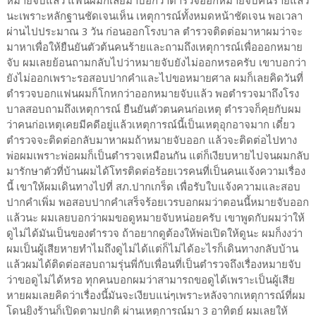
หมายจับแล้ว แฟนผมก็เลยมาบอกว่าตำรวจออกหมายจับคนร้ายแล้ว
นะเพราะหลักฐานชัดเจนเห็น เหตุการณ์ทั้งหมดหน้าชัดเจน พอเวลา
ผ่านไปประมาณ 3 วัน ก่อนออกโรงบาล ตำรวจติดต่อมาหาผมว่าจะ
มาหาเพื่อให้ยืนยันตัวต้นคนร้ายและถามถึงเหตุการณ์เพื่อออกหมาย
จับ ผมเลยย้อนถามกลับไปว่าหมายจับยังไม่ออกหรอครับ เขาบอกว่า
ยังไม่ออกเพราะรอสอบปากคำและไปขอหมายศาล ผมก็เลยคิดวันที่
ตำรวจบอกแฟนผมก็โกหกว่าออกหมายจับแล้ว พอตำรวจมาถึงโรง
บาลสอบถามถึงเหตุการณ์ ยืนยันตัวตนคนก่อเหตุ ตำรวจก็คุยกับผม
ว่าคนก่อเหตุเคยมีคดีอยู่แล้วเหตุการณ์นี้เป็นเหตุอุกอาจมาก เดี๋ยว
ตำรวจจะติดต่อกลับมาหาผมถ้าหมายจับออก แล้วจะติดต่อไปทาง
พ่อผมเพราะพ่อผมก็เป็นตำรวจเหมือนกัน แต่ก็เงียบหายไปจนผมกลับ
มารักษาตัวที่บ้านผมได้โทรติดต่อร้อยเวรคนที่เป็นคนแจ้งความเรื่อง
นี้ เขาให้ผมเดินทางไปที่ สภ.ปากเกร็ด เพื่อรับใบแจ้งความและสอบ
ปากคำเพิ่ม พอสอบปากคำเสร็จร้อยเวรบอกผมว่าตอนนี้หมายจับออก
แล้วนะ ผมเลยบอกว่าผมขอดูหมายจับหน่อยครับ เขาพูดกับผมว่าให้
ดูไม่ได้มันเป็นของตำรวจ ถ้าอยากดูต้องให้พ่อเปิดให้ดูนะ ผมก็งงว่า
ผมเป็นผู้เสียหายทำไมถึงดูไม่ได้แต่ก็ไม่ได้อะไรก็เดินทางกลับบ้าน
แล้วผมได้ติดต่อสอบถามรุ่นพี่กับเพื่อนที่เป็นตำรวจถึงเรื่องหมายจับ
ว่าขอดูไม่ได้หรอ ทุกคนบอกผมว่าสามารถขอดูได้เพราะเป็นผู้เสีย
หายผมเลยคิดว่าเรื่องนี้มันจะเงียบแน่ๆเพราะหลังจากเหตุการณ์ที่ผม
โดนยิงร้านก็เปิดตามปกติ ผ่านเหตุการณ์มา 3 อาทิตย์ ผมเลยให้