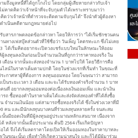
ึงมูลหนี้ที่ได้ถูกโกงไป โดยกลุ่มผู้เสียหายกล่าวกับเจ้า
ไม่คาดคิดว่าเจ้าหน้าที่จะจับกุมตัวได้เพราะทราบมาว่า
คิดว่าเจ้าหน้าที่ตำรวจจะติดตามจับกุมได้” จึงนำตัวผู้ต้องหา
ี ดำเนินคดีตามกฎหมายต่อไป
รับสารภาพตลอดข้อกล่าวหา โดยให้การว่า “ได้เริ่มชักชวนคน
่านทางเฟสบุ๊คส่วนตัวที่ใช้ชื่อว่า วันเพ็ญ โคตรทะแก ซึ่งไม่เคย
63 ได้เริ่มคิดอยากจะเปิดวงแชร์แบบใหม่ในลักษณะให้ออม
้ลงทุนลงเงินก่อนเป็นจำนวนเงินที่ถูกกว่าราคาทองจริง ใน
3 เดือน จากนั้นจะส่งทองจำนวน 1 บาทไปให้ โดยวิธีการคือ
อนไลน์ในราคาเต็มตามปกติ โดยในช่วงแรกที่เริ่มทำ ในขณะที่
ะกาศหาผู้ที่ต้องการ ลงทุนออมทอง โดยโฆษณาว่า สามารถ
เป็นระยะเวลา 3 เดือน และจะได้รับทองคำจริงจำนวน 1 บาท
หาคนที่ อยากลงทุนออมทองต่อเนื่องลงเงินออมเพิ่ม และนำเงิน
มารถ ซื้อทองคำในราคาเต็มได้และส่งจัดส่งทองคำที่ได้สั่งซื้อ
ุน จำนวนเงินน้อย แต่สามารถซื้อทองจริงได้ ซึ่งในช่วงเวลาที่มี
00 คน และมีนักลงทุนบางคนที่ร่วมลงทุนหลายครั้ง จนสะสม
มียอดเงินที่มีผู้ลงทุนอยู่ประมาณหลักแสนบาท เนื่องจาก
ได้ หลังจากนั้นเมื่อประมาณ ต้นปี 2564 เริ่มเกิดปัญหา
ต่อได้ จึงได้เริ่มลดราคาโดยเปิดให้เริ่มออมทองในราคาบาทละ
ขณะนั้น) เพื่อทำให้เกิดความน่าสนใจ และก็ได้มีผู้มาร่วม