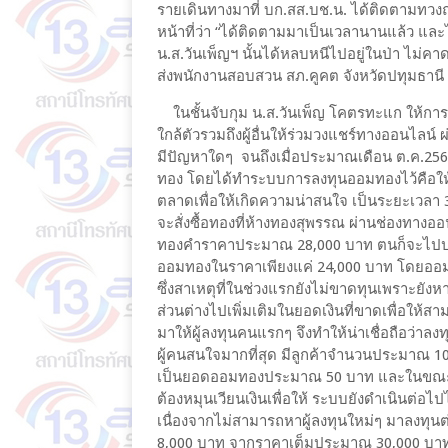
รายเดินทางมาที่ บก.สส.บช.น. ได้ติดตามทวงถามถ
หน้าที่ว่า “ได้ติดตามมาเป็นเวลานานแล้ว และ
น.ส.วันเพ็ญฯ นั้นได้หลบหนีไปอยู่ในป่า ไม่คาด
ส่งพนักงานสอบสวน สภ.คูคต จังหวัดปทุมธาน
ในชั้นจับกุม น.ส.วันเพ็ญ โคตรทะแก ให้การ
ใกล้ตัวรวมถึงผู้อื่นให้ร่วมวงแชร์ทางออนไลน์ ผ
มีปัญหาใดๆ จนถึงเมื่อประมาณเดือน ต.ค.25
ทอง โดยได้ทำระบบการลงทุนออมทองไว้คือให้ผู
ตลาดเพื่อให้เกิดความน่าสนใจ เป็นระยะเวลา 
จะสั่งซื้อทองที่ห้างทองสุพรรณ ผ่านช่องทางอ
ทองคำราคาประมาณ 28,000 บาท ตนก็จะไปปร
ออมทองในราคาเพียงแค่ 24,000 บาท โดยออม
ซึ่งสาเหตุที่ในช่วงแรกยังไม่ขาดทุนเพราะยัง
ส่วนต่างไปเพิ่มเติมในยอดเงินที่ขาดเพื่อให้สา
มาให้ผู้ลงทุนคนแรกๆ จึงทำให้น่าเชื่อถือว่าลงท
ผู้คนสนใจมากที่สุด มีลูกค้าจำนวนประมาณ 1
เป็นยอดออมทองประมาณ 50 บาท และในขณะนั้น
ต้องหมุนเวียนเงินเพื่อให้ ระบบยังดำเนินต่อไป
เนื่องจากไม่สามารถหาผู้ลงทุนใหม่ๆ มาลงทุน
8,000 บาท จากราคาเต็มประมาณ 30,000 บาท(ใน