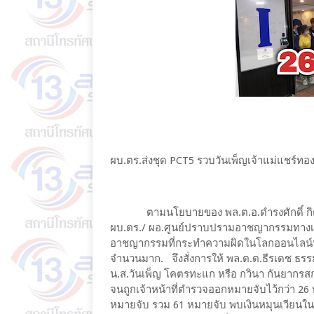
ผบ.ตร.ส่งชุด PCT5 รวบวันเพ็ญเจ้าแม่แชร์ทอง
ตามนโยบายของ พล.ต.อ.ดำรงศักดิ์ กิตติป
ผบ.ตร./ ผอ.ศูนย์ปราบปรามอาชญากรรมทางเท
อาชญากรรมที่กระทำความผิดในโลกออนไลน์ทุกร
จำนวนมาก. จึงสั่งการให้ พล.ต.ต.ธีรเดช ธรร
น.ส.วันเพ็ญ โคตรทะแก หรือ กวินา กันยากร
จนถูกเจ้าหน้าที่ตำรวจออกหมายจับไว้กว่า 2
หมายจับ รวม 61 หมายจับ พบเงินหมุนเวียนในบัญ