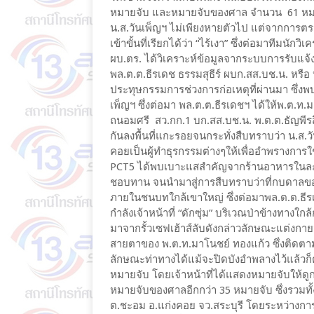
หมายจับ และหมายจับของศาล จำนวน 61 หมายจ
น.ส.วันเพ็ญฯ ไม่เพียงหายตัวไป แต่จากการ
เข้าขั้นที่เรียกได้ว่า “ไร้เงา” ซึ่งต่อมาทีมน
ผบ.ตร. ได้วิเคราะห์ข้อมูลจากระบบการรับแ
พล.ต.ต.ธีรเดช ธรรมสุธีร์ ผบก.สส.บช.น. หรือ 
ประทุษกรรมการช่วงการก่อเหตุที่ผ่านมา ซึ่งพ
เพ็ญฯ ซึ่งต่อมา พล.ต.ต.ธีรเดชฯ ได้ให้พ.ต.
ถนอมศรี สว.กก.1 บก.สส.บช.น. พ.ต.ต.ธัญพี
กันลงพื้นที่แกะรอยจนกระทั่งสืบทราบว่า น.ส.วั
คอยเป็นผู้ทำธุรกรรมต่างๆให้เพื่ออำพรางการใช
PCT5 ได้พบเบาะแสสำคัญจากร้านอาหารในละแวกพ
ชอบทาน จนนำมาสู่การสืบทราบว่าที่กบดาลของ น.
ภายในชนบทใกล้เขาใหญ่ ซึ่งต่อมาพล.ต.ต.ธีรเ
กำลังเจ้าหน้าที่ “ดักซุ่ม” บริเวณป่าข้างทางใก
มาจากรั้วเซฟเฮ้าส์ลับดังกล่าวลักษณะแต่งกา
สายตาของ พ.ต.ท.มาโนชย์ ทองแก้ว ซึ่งติดตาม
ลักษณะท่าทางได้แม้จะปิดบังอำพลางไว้แล้วก็ตา
หมายจับ โดยเจ้าหน้าที่ได้แสดงหมายจับให้ดู
หมายจับของศาลอีกกว่า 35 หมายจับ ซึ่งรวมทั้งส
ต.ชะอม อ.แก่งคอย จว.สระบุรี โดยระหว่างกา