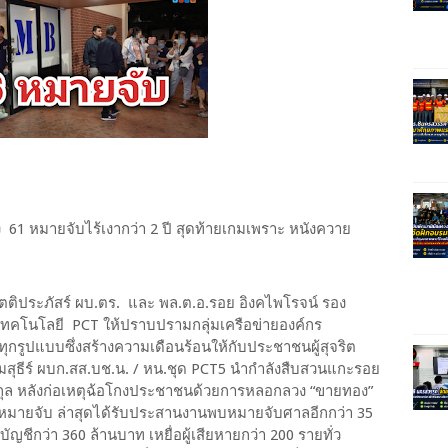
 61 หมายจับไร้เงากว่า 2 ปี สุดท้ายเกมเพราะ หนังควาย
ระภัสร์ ผบ.ตร. และ พล.ต.อ.รอย อิงคไพโรจน์ รอง
คโนโลยี PCT ให้ปราบปรามกลุ่มเครือข่ายองค์กร
ูปแบบซึ่งสร้างความเดือนร้อนให้กับประชาชนผู้สุจริต
มสุธีร์ ผบก.สส.บช.น. / หน.ชุด PCT5 นำกำลังสืบสวนแกะรอย
สกุล หลังก่อเหตุฉ้อโกงประชาชนด้วยการหลอกลวง “ขายทอง”
6 หมายจับ ล่าสุดได้รับประสานงานพบหมายจับศาลอีกกว่า 35
ชีกว่า 360 ล้านบาท เหยื่อผู้เสียหายกว่า 200 รายทั่ว