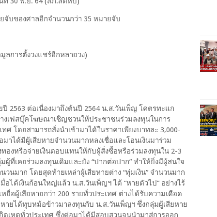
ี่ 30 พ.ย. 64 (สภ.สัตหีบ)
ับของศาลอีกจำนวนกว่า 35 หมายจับ
ูลการตั้งวงแชร์อีกหลายวง)
 2563 ต่อเนื่องมาถึงต้นปี 2564 น.ส.วันเพ็ญ โคตรทะแก
านทางเฟสบุ๊คโฆษณาเชิญชวนให้ประชาชนร่วมลงทุนในการ
ทศ โดยสามารถสั่งนำเข้ามาได้ในราคาเพียงบาทละ 3,000-
งต่อมาได้มีผู้เสียหายจำนวนมากหลงเชื่อและโอนเงินมาร่วม
ทองหรือจ่ายเงินตอบแทนให้กับผู้สั่งซื้อหรือร่วมลงทุนใน 2-3
่มผู้ที่เคยร่วมลงทุนเดิมและยัง “ปากต่อปาก” ทำให้ยิ่งมีผู้สนใจ
นวนมาก โดยสุดท้ายเหล่าผู้เสียหายต่าง “ทุ่มเงิน” จำนวนมาก
มื่อได้เงินก้อนใหญ่แล้ว น.ส.วันเพ็ญฯ ได้ “หายตัวไป” อย่างไร้
หยื่อผู้เสียหายกว่า 200 รายทั่วประเทศ ต่างได้รับความเดือด
หายได้ทุบหม้อข้าวมาลงทุนกับ น.ส.วันเพ็ญฯ ซึ่งกลุ่มผู้เสียหาย
กิดเหตุทั่วประเทศ ซึ่งต่อมาได้มีสอบสวนจนนำมาสู่การออก