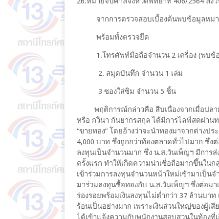
26.หมายจับศาลจังหวัดพัทยาที่ 406/2564 ลงวันท
จากการตรวจสอบเบื้องต้นพบข้อมูลหมายจ
พร้อมทั้งตรวจยึด
1.โทรศัพท์มือถือจำนวน 2 เครื่อง (พบข้อม
2. สมุดบันทึก จำนวน 1 เล่ม
3 ซองใส่ซิม จำนวน 5 ชิ้น
พฤติการณ์กล่าวคือ สืบเนื่องจากเมื่อปลายปี
หรือ กวินา กันยากรสกุล ได้มีการไลฟ์สดผ่
“ขายทอง” โดยอ้างว่าจะนำทองมาจากต่างประเ
4,000 บาท ซึ่งถูกกว่าท้องตลาดทั่วไปมาก ซึ่
ลงทุนเป็นจำนวนมาก ซึ่ง น.ส.วันเพ็ญฯ มีการส่ง
ครั้งแรก ทำให้เกิดความน่าเชื่อถือมากขึ้นในกลุ
เข้าร่วมการลงทุนจำนวนหน้าใหม่เข้ามาเป็นจำ
มาร่วมลงทุนซื้อทองกับ น.ส.วันเพ็ญฯ ซึ่งต่อมาเ
ร่องรอยพร้อมเงินลงทุนไม่ต่ำกว่า 37 ล้านบาท เ
ร้อนเป็นอย่างมาก เพราะเงินส่วนใหญ่ของผู้เสีย
ได้เข้าแจ้งความกับพนักงานสอบสวนในท้องที่เ