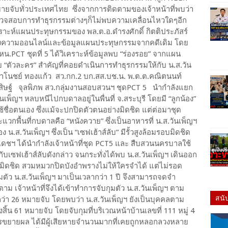
ับทั่วประเทศไทย ซึ่งจากการติดตามของเจ้าหน้าที่พบว่า
ตรวจสอบการทำธุรกรรมต่างๆก็ไม่พบความเคลื่อนไหวใดๆอีก
ักวิเคราะห์แผนประทุษกรรมของ พล.ต.อ.ดำรงศักดิ์ กิตติประภัสร์
จ้งความออนไลน์และข้อมูลแผนประทุษกรรมจากคดีเดิม โดย
หน.PCT ชุดที่ 5 ได้วิเคราะห์ข้อมูลพบ “ร่องรอย” จากแผน
บ “ตัวละคร” สำคัญที่คอยดำเนินการทำธุรกรรมให้กับ น.ส.วัน
ท.มาโนชย์ ทองแก้ว สว.กก.2 บก.สส.บช.น. พ.ต.ต.คณิตนนท์
รสิษฐ์ จุลพิภพ สว.กลุ่มงานสอบสวนฯ ชุดPCT 5 นำกำลังแยก
นเพ็ญฯ หลบหนีไปกบดาลอยู่ในพื่นที่ จ.สระบุรี โดยมี “ลูกน้อง”
้ชื่อตนเอง ซึ่งแม้จะปกปิดตัวตนอย่างมิดชิด แต่ต่อมาชุด
ื้นที่กบดาลคือ “หนังควาย” ซึ่งเป็นอาหารที่ น.ส.วันเพ็ญฯ
ส.วันเพ็ญฯ ซึ่งเป็น “เซฟเฮ้าส์ลับ” มีรั้วสูงล้อมรอบมิดชิด
ดชฯ ได้นำกำลังเจ้าหน้าที่ชุด PCT5 และ สืบสวนนครบาลใช้
ล้กับเซฟเฮ้าส์ลับดังกล่าว จนกระทั่งได้พบ น.ส.วันเพ็ญฯ เดินออก
ยมิดชิด สวมหมวกปิดบังอำพรางไม่ให้ใครจำได้ แต่ไม่รอด
ตัว น.ส.วันเพ็ญฯ มาเป็นเวลากว่า 1 ปี จึงสามารถจดจำ
ม เจ้าหน้าที่จึงได้เข้าทำการจับกุมตัว น.ส.วันเพ็ญฯ ตาม
สนั
กว่า 26 หมายจับ โดยพบว่า น.ส.วันเพ็ญฯ ยังเป็นบุคคลตาม
ิ้น 61 หมายจับ โดยจับกุมที่บริเวณหน้าบ้านเลขที่ 111 หมู่ 4
รขยายผล ได้มีผู้เสียหายจำนวนมากที่เคยถูกหลอกลวงหลาย