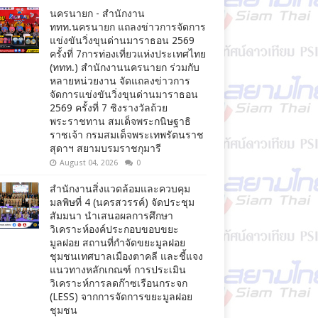
นครนายก - สำนักงาน
ททท.นครนายก แถลงข่าวการจัดการ
แข่งขันวิ่งขุนด่านมาราธอน 2569
ครั้งที่ 7การท่องเที่ยวแห่งประเทศไทย
(ททท.) สำนักงานนครนายก ร่วมกับ
หลายหน่วยงาน จัดแถลงข่าวการ
จัดการแข่งขันวิ่งขุนด่านมาราธอน
2569 ครั้งที่ 7 ชิงรางวัลถ้วย
พระราชทาน สมเด็จพระกนิษฐาธิ
ราชเจ้า กรมสมเด็จพระเทพรัตนราช
สุดาฯ สยามบรมราชกุมารี
August 04, 2026
0
สำนักงานสิ่งแวดล้อมและควบคุม
มลพิษที่ 4 (นครสวรรค์) จัดประชุม
สัมมนา นำเสนอผลการศึกษา
วิเคราะห์องค์ประกอบขอบขยะ
มูลฝอย สถานที่กำจัดขยะมูลฝอย
ชุมชนเทศบาลเมืองตาคลี และชี้แจง
แนวทางหลักเกณฑ์ การประเมิน
วิเคราะห์การลดก๊าซเรือนกระจก
(LESS) จากการจัดการขยะมูลฝอย
ชุมชน