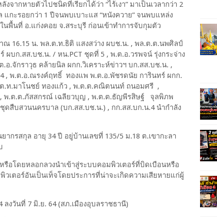
งจากหายตัวไปชนิดที่เรียกได้ว่า “ไร้เงา” มาเป็นเวลากว่า 2
ครบาล แกะรอยกว่า 1 ปีจนพบเบาะแส “หนังควาย” จนพบแหล่ง
พื้นที่ อ.แก่งคอย จ.สระบุรี ก่อนเข้าทำการจับกุมตัว
6.15 น. พล.ต.ท.ธิติ แสงสว่าง ผบช.น. , พล.ต.ต.นพศิลป์
ร์ ผบก.สส.บช.น. / หน.PCT ชุดที่ 5 , พ.ต.อ.วรพจน์ รุ่งกระจ่าง
ต.อ.จักราวุธ คล้ายนิล ผกก.วิเคราะห์ข่าวฯ บก.สส.บช.น. ,
.4 , พ.ต.อ.ณรงค์ฤทธิ์ ทองแพ พ.ต.อ.พัชรดนัย การินทร์ ผกก.
ต.ท.มาโนชย์ ทองแก้ว , พ.ต.ต.คณิตนนท์ ถนอมศรี ,
 , พ.ต.ต.ภัสสกรณ์ เฉลียวบุญ , พ.ต.ต.ธัญพีรสิษฐ์ จุลพิภพ
 5 , ชุดสืบสวนนครบาล (บก.สส.บช.น.) , กก.สส.บก.น.4 นำกำลัง
สกุล อายุ 34 ปี อยู่บ้านเลขที่ 135/5 ม.18 ต.เขากะลา
บ
ดยหลอกลวงนำเข้าสู่ระบบคอมพิวเตอร์ที่บิดเบือนหรือ
ิวเตอร์อันเป็นเท็จโดยประการที่น่าจะเกิดความเสียหายแก่ผู้
ลงวันที่ 7 มิ.ย. 64 (สภ.เมืองอุบลราชธานี)