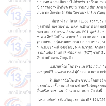
ประเทศ ความเสียหายไม่ต่ำกว่า 37 ล้านบาท หลั
ปี ล่าสุดเจ้าหน้าที่ชุด PCT5 ร่วมกับ สืบน
กบดานเป็นเซฟเฮ้าส์ลับ ในชนบทใกล้เขาใหญ่ ใน
เมื่อวันที่ 17 มีนาคม 2566 เวลาประมาณ 1
พูลสวัสดิ์ รอง ผบช.น. พล.ต.ต.ธีรเดช ธรรมสุธี
รอง ผบก.สส.บช.น. / รอง หน. PCT ชุดที่ 5 , พ.
พ.ต.อ.สิทธิศักดิ์ นาคามาตย์ ผกก.กก.สส.บก.น
(สอบสวน) กลุ่มงานสอบสวน บก.สส.บช.น. , พ.
พ.ต.ต.ชัยวัฒน์ จงเจริญ , พ.ต.ต.วรุตม์ คำหล้า
ร่วมกันกับเจ้าหน้าที่ ศปอส.ตร. (PCT) ชุดที่
สืบสวนติดตามจับกุมตัว
น.ส.วันเพ็ญ โคตรทะแก หรือ กวินา กันยากร
อ.พยุหะคีรี จ.นครสวรรค์ ผู้ต้องหาตามหมายจั
ในข้อหา “ฉ้อโกงประชาชน โดยทุจริตหรือโ
ปลอมไม่ว่าทั้งหมดหรือบางส่วนหรือข้อมูลคอมพ
อื่นหรือประชาชน” จำนวน 61 หมายจับ ดังนี้
1.หมายจับศาลจังหวัดอุบลราชธานีที่ 191/2564 