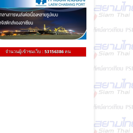
จำนวนผู้เข้าชมเว็บ :
53156386
คน