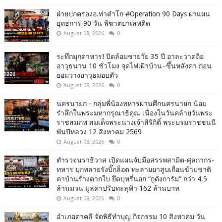
ฝ่ายปกครองอ.ท่าตำโก #Operation 90 Days ผ่าแผน
ยุทธการ 90 วัน พิฆาตยาเสพติด
August 08, 2026
0
ระทึกมุกดาหาร! ปิดล้อมชายวัย 35 ปี อาละวาดถือ
อาวุธนาน 10 ชั่วโมง จุดไฟเผิาบ้าน–ขึ้นหลังคา ก่อน
ยอมวางอาวุธมอบตัว
August 08, 2026
0
นครนายก - กลุ่มพี่น้องทหารผ่านศึกนครนายก น้อม
รำลึกในพระมหากรุณาธิคุณ เนื่องในวันคล้ายวันพระ
ราชสมภพ สมเด็จพระนางเจ้าสิริกิติ์ พระบรมราชชนนี
พันปีหลวง 12 สิงหาคม 2569
August 08, 2026
0
ตำรวจนราธิวาส เปิดแผนจับมือสรรพสามิต-ศุลกากร-
ทหาร บุกทลายรังบิ๊กล็อต ทะลายยาสูบเถื่อนข้ามชาติ
คาบ้านร้างตากใบ ยึดบุหรี่นอก “กูดังการัม” กว่า 4.5
ล้านมวน มูลค่าปรับทะลุฟ้า 162 ล้านบาท
August 08, 2026
0
อำเภอตาคลี จัดพิธีทำบุญ กิจกรรม 10 สิงหาคม วัน