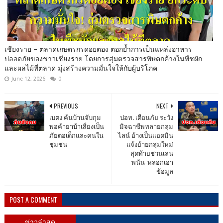
เชียงราย – ตลาดเกษตรกรดอยตอง ตอกย้ำการเป็นแหล่งอาหาร
ปลอดภัยของชาวเชียงราย โดยการสุ่มตรวจสารพิษตกค้างในพืชผัก
และผลไม้ที่ตลาด มุ่งสร้างความมั่นใจให้กับผู้บริโภค
June 12, 2026
0
PREVIOUS
NEXT
เบตง ค้นบ้านจับกุม
ปอท. เตือนภัย ระวัง
พ่อค้ายาบ้าเสี่ยงเป็น
มิจฉาชีพทลายกลุ่ม
ภัยต่อเด็กและคนใน
ไลน์ อ้างเป็นแอดมิน
ชุมชน
แจ้งย้ายกลุ่มใหม่
สุดท้ายชวนเล่น
พนัน-หลอกเอา
ข้อมูล
POST A COMMENT
ข่าวล่าสุด