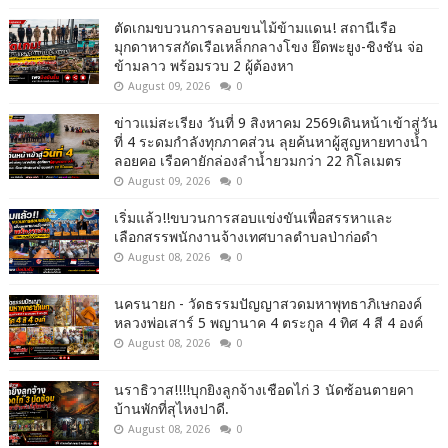
ตัดเกมขบวนการลอบขนไม้ข้ามแดน! สถานีเรือ
มุกดาหารสกัดเรือเหล็กกลางโขง ยึดพะยูง-ชิงชัน จ่อ
ข้ามลาว พร้อมรวบ 2 ผู้ต้องหา
August 09, 2026
0
ข่าวแม่สะเรียง วันที่ 9 สิงหาคม 2569เดินหน้าเข้าสู่วัน
ที่ 4 ระดมกำลังทุกภาคส่วน ลุยค้นหาผู้สูญหายทางน้ำ
ลอยคอ เรือคายักล่องลำน้ำยวมกว่า 22 กิโลเมตร
August 09, 2026
0
เริ่มแล้ว!!ขบวนการสอบแข่งขันเพื่อสรรหาและ
เลือกสรรพนักงานจ้างเทศบาลตำบลป่าก่อดำ
August 08, 2026
0
นครนายก - วัดธรรมปัญญาสวดมหาพุทธาภิเษกองค์
หลวงพ่อเสาร์ 5 พญานาค 4 ตระกูล 4 ทิศ 4 สี 4 องค์
August 08, 2026
0
นราธิวาส!!!!บุกยิงลูกจ้างเชือดไก่ 3 นัดซ้อนตายคา
บ้านพักที่สุไหงปาดี.
August 08, 2026
0