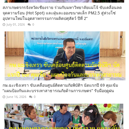
สภาเกษตรกรจังหวัดเชียงราย ร่วมกับมหาวิทยาลัยแม่โจ้ ขับเคลื่อนลด
จุดความร้อน (Hot Spot) และฝุ่นละอองขนาดเล็ก PM2.5 สู่ห่วงโซ่
อุปทานใหม่ในอุตสาหกรรมการผลิตปศุสัตว์ ปีที่ 2”
July 01, 2026
0
กษ.ฉะเชิงเทรา ขับเคลื่อนศูนย์ติดตามภัยพิบัติฯ นัดแรกปี 69 คุมเข้ม
“แผนป้องกันและบรรเทาสาธารณภัยด้านการเกษตร” รับมือฤดูฝน
June 16, 2026
0